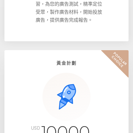
習，為您的廣告測試，精準定位
受眾，製作廣告材料，開始投放
廣告，提供廣告完成報告。
P
O
U
L
A
R
H
O
I
C
P
C
E
黃金計劃
10000
USD