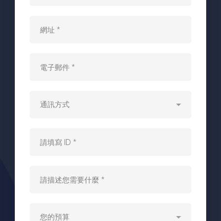
論、
負
評
刪
除、
提
升