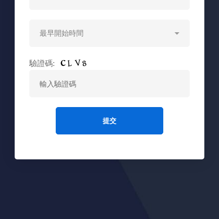
排
名
驗證碼: