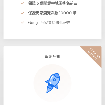
保證 5 個關鍵字地圖排名前三
保證商家瀏覽次數 10000 筆
Google商家資料優化報告
P
O
U
L
A
R
H
O
I
C
P
C
E
黃金計劃