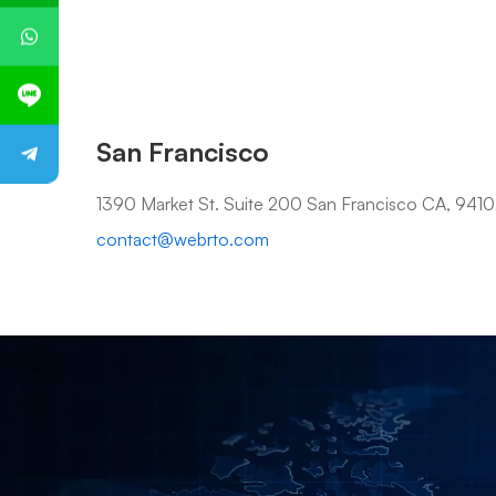
San Francisco
1390 Market St. Suite 200 San Francisco CA, 941
contact@webrto.com