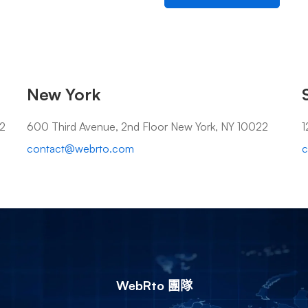
New York
02
600 Third Avenue, 2nd Floor New York, NY 10022
1
contact@webrto.com
c
WebRto 團隊