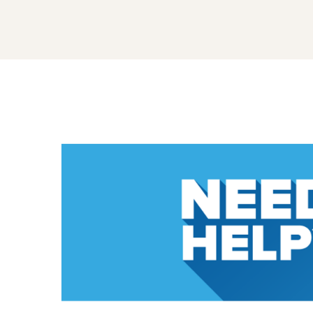
接
觸
我
們