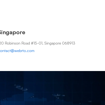
Singapore
20 Robinson Road #15-01, Singapore 068913
ontact@webrto.com