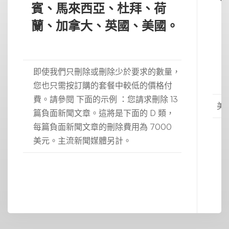
賓、馬來西亞、杜拜、荷
蘭、加拿大、英國、美國。
即使我們只刪除或刪除少於要求的數量，
您也只需按訂購的套餐中較低的價格付
費。請參閱 下面的示例 ：您請求刪除 13
美
篇負面新聞文章。這將是下面的 D 類，
每篇負面新聞文章的刪除費用為 7000
美元。主流新聞媒體另計。