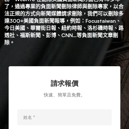
聞
了，通過專業的負面新聞刪除律師與刪除專家，以合
法正規的方式向新聞媒體請求刪除，我們可以刪除多
刪
達300+美國負面新聞報導，例如：Focustaiwan、
今日美國、華爾街日報、紐約時報、洛杉磯時報、路
透社、福斯新聞、彭博、CNN…等負面新聞文章刪
除
除。
請求報價
快速、簡單且免費。