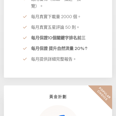
覽）。
每月真實下載量 2000 個。
每月真實五星評論 50 則。
每月保證10個關鍵字排名前三
每月保證 提升自然流量 20%↑
每月提供詳細完整報告。
P
O
U
L
A
R
H
O
I
C
P
C
E
黃金計劃