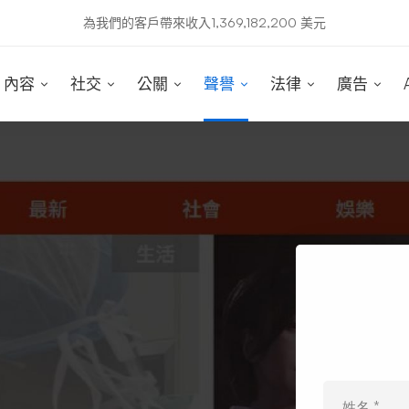
為我們的客戶帶來收入1,369,182,200 美元
內容
社交
公關
聲譽
法律
廣告