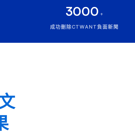
3000
+
成功刪除CTWANT負面新聞
聞文
果