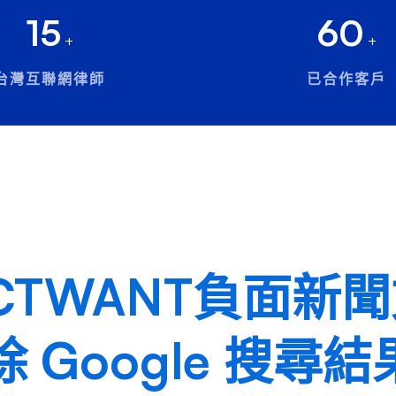
15
60
+
+
台灣互聯網律師
已合作客戶
CTWANT負面新
 Google 搜尋結