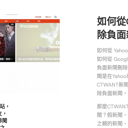
如何從
除負面
如何從 Yah
如何從 Goo
負面新聞刪除
聞是在Yaho
CTWANT新
除負面新聞，最
網站，
那麼CTWA
立，
聞？假新聞、
誹聞
之類的新聞、
之