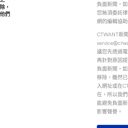
負面新聞，如
除，
您無須委託律
他們
網的編輯協助
CTWANT
service@c
議您先透過電
再針對原因提
負面新聞，如果
移除，雖然已經
入網址或在C
在，所以我們
能避免負面新
影響聲譽。