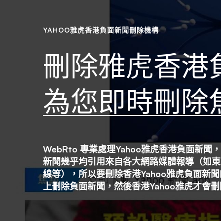
負
YAHOO雅虎香港負面新聞刪除機構
面
刪除雅虎香港
新
為您即時刪除
聞
WebRto 專業處理Yahoo雅虎香港負面新聞
刪
新聞幾乎均引用來自各大網路媒體報導（如東
線等），所以要刪除香港Yahoo雅虎負面新
上刪除負面新聞，然後香港Yahoo雅虎才會
除