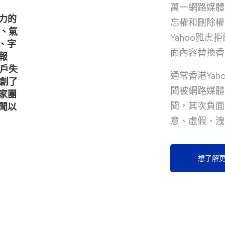
萬一網路媒體
響力的
忘權和刪除權
、氣
Yahoo雅
、字
面內容替換香
報
戶失
通常香港Ya
創了
聞被網路媒體
專家團
聞，其次負面
新聞以
意、虛假、洩
想了解