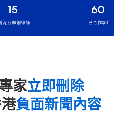
15
60
+
+
香港互聯網律師
已合作客戶
 專家
立即刪除
香港
負面新聞內容