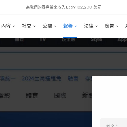
為我們的客戶帶來收入1,369,182,200 美元
內容
社交
公關
聲譽
法律
廣告