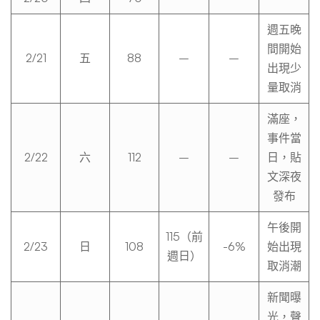
週五晚
間開始
2/21
五
88
–
–
出現少
量取消
滿座，
事件當
2/22
六
112
–
–
日，貼
文深夜
發布
午後開
115（前
2/23
日
108
-6%
始出現
週日）
取消潮
新聞曝
光，聲