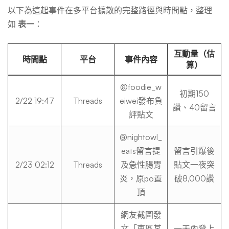
以下為這起事件在多平台擴散的完整路徑與時間點，整理
如
表一
：
互動量（估
時間點
平台
事件內容
算）
@foodie_w
初期150
2/22 19:47
Threads
eiwei發布負
讚、40留言
評貼文
@nightowl_
eats留言提
留言引爆後
2/23 02:12
Threads
及急性腸胃
貼文一夜突
炎，原po置
破8,000讚
頂
網友截圖發
文「東區某
一天內登上