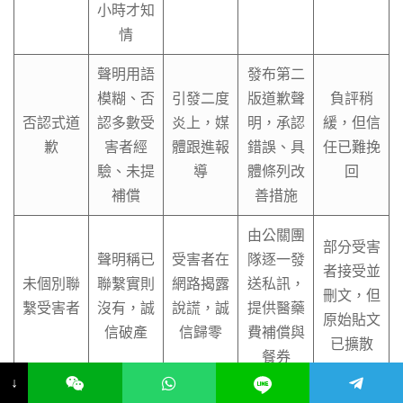
小時才知
情
聲明用語
發布第二
模糊、否
引發二度
版道歉聲
負評稍
否認式道
認多數受
炎上，媒
明，承認
緩，但信
歉
害者經
體跟進報
錯誤、具
任已難挽
驗、未提
導
體條列改
回
補償
善措施
由公關團
部分受害
聲明稱已
受害者在
隊逐一發
者接受並
未個別聯
聯繫實則
網路揭露
送私訊，
刪文，但
繫受害者
沒有，誠
說謊，誠
提供醫藥
原始貼文
信破產
信歸零
費補償與
已擴散
餐券
↓
疑似有員
網友發現
停止檢舉