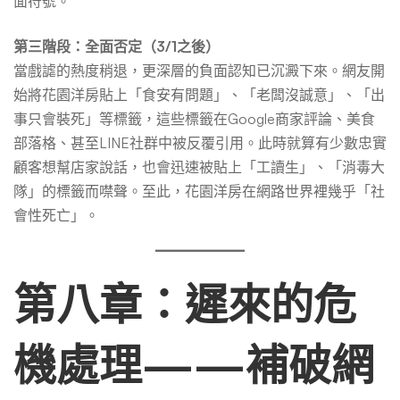
面符號。
第三階段：全面否定（3/1之後）
當戲謔的熱度稍退，更深層的負面認知已沉澱下來。網友開
始將花園洋房貼上「食安有問題」、「老闆沒誠意」、「出
事只會裝死」等標籤，這些標籤在Google商家評論、美食
部落格、甚至LINE社群中被反覆引用。此時就算有少數忠實
顧客想幫店家說話，也會迅速被貼上「工讀生」、「消毒大
隊」的標籤而噤聲。至此，花園洋房在網路世界裡幾乎「社
會性死亡」。
第八章：遲來的危
機處理——補破網