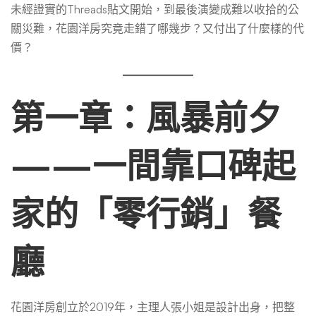
還
未經證實的Threads貼文開始，到最後演變成難以收拾的公
關災難，花園洋房究竟走錯了哪幾步？又付出了什麼樣的代
原
價？
第一章：風暴前夕
——一間靠口碑起
家的「零行銷」餐
廳
花園洋房創立於2019年，主理人張小姐是設計出身，把整