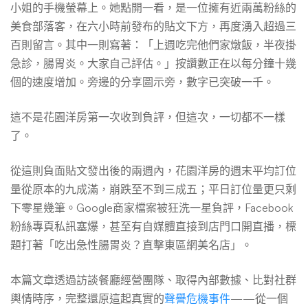
小姐的手機螢幕上。她點開一看，是一位擁有近兩萬粉絲的
真
美食部落客，在六小時前發布的貼文下方，再度湧入超過三
百則留言。其中一則寫著：「上週吃完他們家燉飯，半夜掛
實
急診，腸胃炎。大家自己評估。」按讚數正在以每分鐘十幾
個的速度增加。旁邊的分享圖示旁，數字已突破一千。
聲
這不是花園洋房第一次收到負評，但這次，一切都不一樣
了。
譽
從這則負面貼文發出後的兩週內，花園洋房的週末平均訂位
量從原本的九成滿，崩跌至不到三成五；平日訂位量更只剩
危
下零星幾筆。Google商家檔案被狂洗一星負評，Facebook
粉絲專頁私訊塞爆，甚至有自媒體直接到店門口開直播，標
題打著「吃出急性腸胃炎？直擊東區網美名店」。
機
本篇文章透過訪談餐廳經營團隊、取得內部數據、比對社群
輿情時序，完整還原這起真實的
聲譽危機事件
——從一個