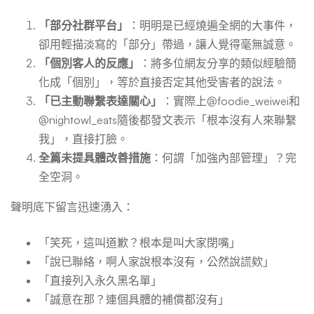
「部分社群平台」
：明明是已經燒遍全網的大事件，
卻用輕描淡寫的「部分」帶過，讓人覺得毫無誠意。
「個別客人的反應」
：將多位網友分享的類似經驗簡
化成「個別」，等於直接否定其他受害者的說法。
「已主動聯繫表達關心」
：實際上@foodie_weiwei和
@nightowl_eats隨後都發文表示「根本沒有人來聯繫
我」，直接打臉。
全篇未提具體改善措施
：何謂「加強內部管理」？完
全空洞。
聲明底下留言迅速湧入：
「笑死，這叫道歉？根本是叫大家閉嘴」
「說已聯絡，啊人家說根本沒有，公然說謊欸」
「直接列入永久黑名單」
「誠意在那？連個具體的補償都沒有」