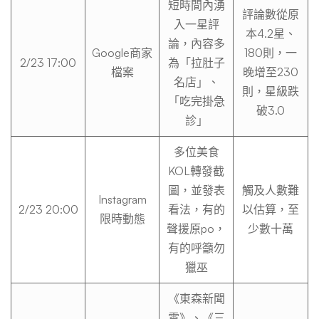
短時間內湧
評論數從原
入一星評
本4.2星、
論，內容多
Google商家
180則，一
2/23 17:00
為「拉肚子
檔案
晚增至230
名店」、
則，星級跌
「吃完掛急
破3.0
診」
多位美食
KOL轉發截
圖，並發表
觸及人數難
Instagram
2/23 20:00
看法，有的
以估算，至
限時動態
聲援原po，
少數十萬
有的呼籲勿
獵巫
《東森新聞
雲》、《三