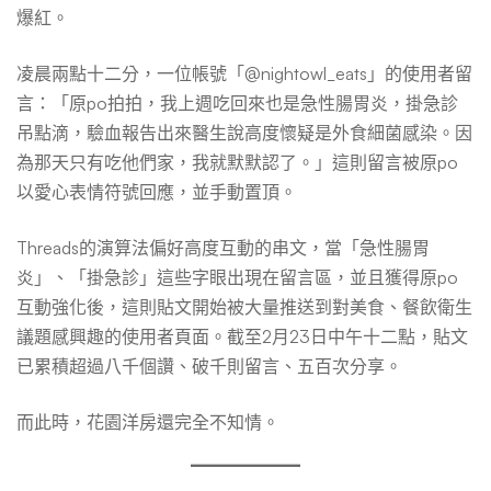
爆紅。
凌晨兩點十二分，一位帳號「@nightowl_eats」的使用者留
言：「原po拍拍，我上週吃回來也是急性腸胃炎，掛急診
吊點滴，驗血報告出來醫生說高度懷疑是外食細菌感染。因
為那天只有吃他們家，我就默默認了。」這則留言被原po
以愛心表情符號回應，並手動置頂。
Threads的演算法偏好高度互動的串文，當「急性腸胃
炎」、「掛急診」這些字眼出現在留言區，並且獲得原po
互動強化後，這則貼文開始被大量推送到對美食、餐飲衛生
議題感興趣的使用者頁面。截至2月23日中午十二點，貼文
已累積超過八千個讚、破千則留言、五百次分享。
而此時，花園洋房還完全不知情。