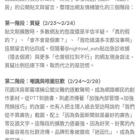
房」的公開貼文與留言，整理出網友情緒變化的三個階段：
第一階段：質疑（2/23～2/24）
貼文剛擴散時，多數網友的態度還是半信半疑。「真的假
的？」、「會不會是個案？」、「我吃過滿多次都沒事啊」
這類留言約佔四成。但隨著@nightowl_eats貼出急診收據
（隱去個資）與更多「也曾經拉到不行」的網友現身說法，
質疑比例迅速下降，取而代之的是恐慌。
第二階段：嘲諷與哏圖狂歡（2/24～2/28）
花園洋房那篇堪稱公關災難的道歉聲明，成為網路鄉民的創
作素材。從PTT到臉書，到處流傳著「加強內部管理→加強
甩鍋技巧」的改圖，也有人把主理人過去受訪時說的「我們
從不買廣告」截圖，配上「因為負面新聞就是最好的廣告」
等反諷文字。這階段的擴散力道最強，因為好笑、好罵的內
容最容易在社群流傳，品牌形象被徹底「迷因化」，成為負