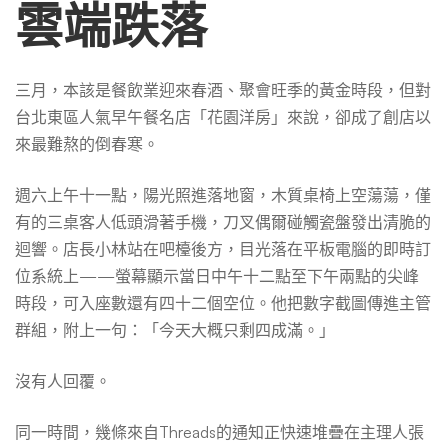
內
雲端跌落
訂
三月，本該是餐飲業迎來春酒、聚會旺季的黃金時段，但對
台北東區人氣早午餐名店「花園洋房」來說，卻成了創店以
位
來最難熬的倒春寒。
週六上午十一點，陽光照進落地窗，木質桌椅上空蕩蕩，僅
量
有的三桌客人低頭滑著手機，刀叉偶爾碰觸瓷盤發出清脆的
迴響。店長小林站在吧檯後方，目光落在平板電腦的即時訂
下
位系統上——螢幕顯示當日中午十二點至下午兩點的尖峰
時段，可入座數還有四十二個空位。他把數字截圖傳進主管
群組，附上一句：「今天大概只剩四成滿。」
降
沒有人回覆。
的
同一時間，幾條來自Threads的通知正快速堆疊在主理人張