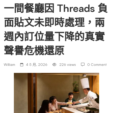
因
一間餐廳因 Threads 負
面貼文未即時處理，兩
Threads
週內訂位量下降的真實
負
聲譽危機還原
面
William
4 5 月, 2026
226 views
0 Comment
貼
文
未