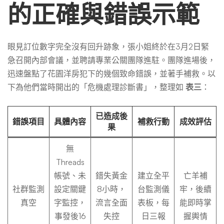
的正確與錯誤示範
眼見訂位數字完全沒有回升跡象，張小姐終於在3月2日緊
急召開內部會議，並聘請專業公關團隊進駐。團隊進場後，
迅速盤點了花園洋房犯下的幾個致命錯誤，並著手補救。以
下為他們當時開出的「危機處理診斷書」，整理如
表三
：
已造成後
錯誤項目
具體內容
補救行動
成效評估
果
無
Threads
帳號、未
錯失黃金
建立全平
亡羊補
社群監測
設定關鍵
8小時，
台監測儀
牢，後續
真空
字監控，
流言全面
表板，每
能即時掌
事發後16
失控
日三報
握輿情