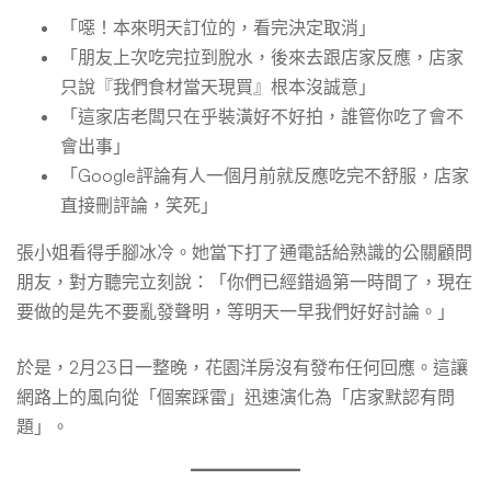
「噁！本來明天訂位的，看完決定取消」
「朋友上次吃完拉到脫水，後來去跟店家反應，店家
只說『我們食材當天現買』根本沒誠意」
「這家店老闆只在乎裝潢好不好拍，誰管你吃了會不
會出事」
「Google評論有人一個月前就反應吃完不舒服，店家
直接刪評論，笑死」
張小姐看得手腳冰冷。她當下打了通電話給熟識的公關顧問
朋友，對方聽完立刻說：「你們已經錯過第一時間了，現在
要做的是先不要亂發聲明，等明天一早我們好好討論。」
於是，2月23日一整晚，花園洋房沒有發布任何回應。這讓
網路上的風向從「個案踩雷」迅速演化為「店家默認有問
題」。