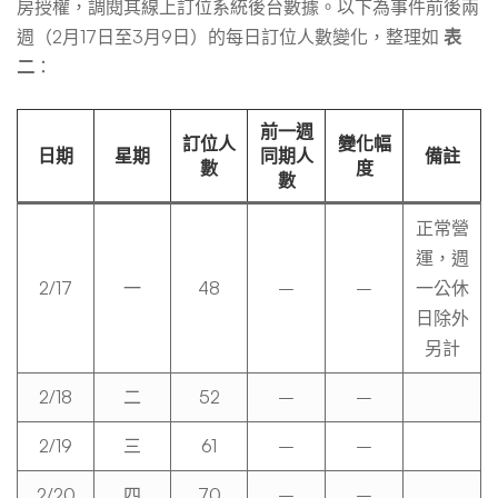
房授權，調閱其線上訂位系統後台數據。以下為事件前後兩
週（2月17日至3月9日）的每日訂位人數變化，整理如
表
二
：
前一週
訂位人
變化幅
日期
星期
同期人
備註
數
度
數
正常營
運，週
2/17
一
48
–
–
一公休
日除外
另計
2/18
二
52
–
–
2/19
三
61
–
–
2/20
四
70
–
–