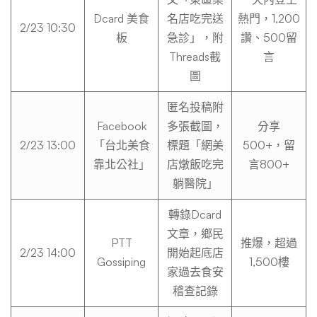
Dcard 美食
名店吃完送
熱門，1,200
2/23 10:30
板
急診」，附
讚、500留
Threads截
言
圖
匿名投稿附
Facebook
多張截圖，
分享
2/23 13:00
「台北美食
標題「網美
500+，留
靠北公社」
店燉飯吃完
言800+
躺醫院」
轉錄Dcard
文章，鄉民
PTT
推爆，超過
2/23 14:00
開始起底店
Gossiping
1,500樓
家過去食安
稽查記錄