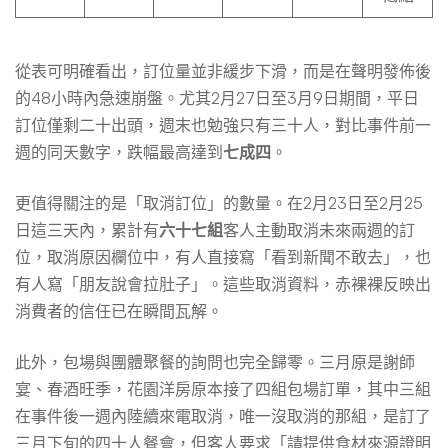
從表可明確看出，訂位量並非緩步下滑，而是在聲明發佈後
的48小時內急速崩盤。尤其2月27日至3月9日期間，平日
訂位僅剩二十出頭，週末也勉強只有三十人，對比事件前一
週的同天數字，跌幅最高達到
七成四
。
更值得關注的是「取消訂位」的數量。在2月23日至2月25
日這三天內，累計有
六十七組
客人主動取消未來兩週的訂
位，取消原因欄位中，有人直接寫「看到新聞不敢去」，也
有人寫「朋友說會拉肚子」。這些取消資料，赤裸裸反映出
消費者的信任已在瞬間瓦解。
此外，包場與團體聚餐的詢問也完全歸零。三月原是謝師
宴、春酒旺季，花園洋房原本接了四組包場訂單，其中三組
在事件後一週內陸續來電取消，唯一沒取消的那組，是訂了
三月下旬的四十人餐會，但客人要求「請提供食材來源證明