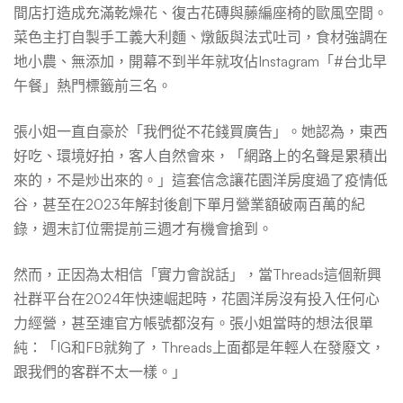
間店打造成充滿乾燥花、復古花磚與藤編座椅的歐風空間。
菜色主打自製手工義大利麵、燉飯與法式吐司，食材強調在
地小農、無添加，開幕不到半年就攻佔Instagram「#台北早
午餐」熱門標籤前三名。
張小姐一直自豪於「我們從不花錢買廣告」。她認為，東西
好吃、環境好拍，客人自然會來，「網路上的名聲是累積出
來的，不是炒出來的。」這套信念讓花園洋房度過了疫情低
谷，甚至在2023年解封後創下單月營業額破兩百萬的紀
錄，週末訂位需提前三週才有機會搶到。
然而，正因為太相信「實力會說話」，當Threads這個新興
社群平台在2024年快速崛起時，花園洋房沒有投入任何心
力經營，甚至連官方帳號都沒有。張小姐當時的想法很單
純：「IG和FB就夠了，Threads上面都是年輕人在發廢文，
跟我們的客群不太一樣。」