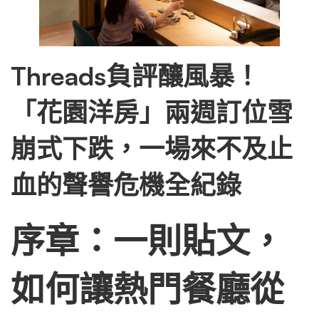
即
Threads負評釀風暴！
時
「花園洋房」兩週訂位雪
處
崩式下跌，一場來不及止
理，
血的聲譽危機全紀錄
兩
序章：一則貼文，
週
如何讓熱門餐廳從