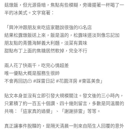
菇燉飯，但光源昏暗，焦點有些模糊，旁邊擺著一杯喝了一
半的冰美式。文字寫著：
「興沖沖跟朋友來吃這家聽說很強的IG名店
結果松露燉飯送上來，飯是溫的，松露味道淡到像忘記加
朋友點的青醬海鮮義大利麵，淡菜有異味
甜點布丁上面的焦糖居然軟掉，完全不行
兩人花了快兩千，吃完心情超差
唯一優點大概是服務生很帥
不會再回訪🫠 #踩雷日記 #花園洋房 #東區美食」
貼文本身並沒有立即引發大規模關注。發文後的三小時內，
只累積了約一百五十個讚、四十幾則留言，多數是同溫層的
共鳴：「這家真的過譽」、「謝謝排雷」等等。
真正讓事件脫韁的，是隔天清晨一則來自陌生人回覆的意外