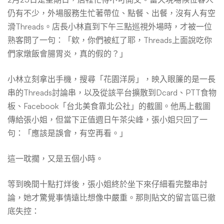
仍有不少，外場服務生忙著帶位、點餐、出餐，沒有人有空
滑Threads。店長小林直到下午三點巡視外場時，才被一位
熟客問了一句：「欸，你們被紅了耶，Threads上面說吃你
們家燉飯會腸胃炎，真的假的？」
小林立刻拿出手機，搜尋「花園洋房」，映入眼簾的是一長
串的Threads討論串，以及從該平台擴散到Dcard、PTT食物
板、Facebook「台北美食靠北公社」的截圖。他馬上截圖
傳給張小姐，但當下正值週日午茶尖峰，張小姐只回了一
句：「應該是誤會，有空再看。」
這一耽擱，又是五個小時。
等到晚間十點打烊後，張小姐終於坐下來仔細看完整串討
論，她才驚覺事情遠比想像中嚴重。那則貼文的留言區已徹
底失控：