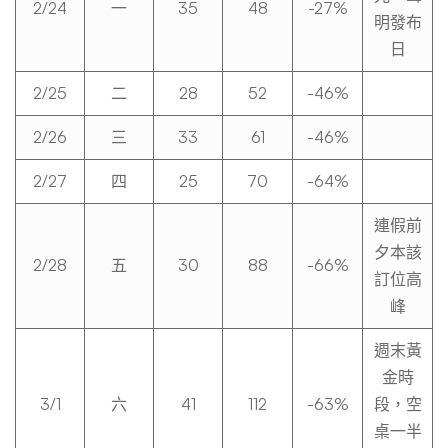
2/24
一
35
48
-27%
明發布
日
2/25
二
28
52
-46%
2/26
三
33
61
-46%
2/27
四
25
70
-64%
連假前
夕本該
2/28
五
30
88
-66%
訂位高
峰
週末黃
金時
3/1
六
41
112
-63%
段，空
桌一半