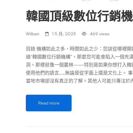
韓國頂級數位行銷機
William
1 5 月, 2025
469 views
目錄 機構如此之多，時間如此之少：您該從哪裡開始呢
過“韓國數位行銷機構”，那麼您可能會陷入一個充滿
洞。那裡就像一個叢林——特別是如果你想打入韓
使用他們的語言……無論是從字面上還是文化上。 
當地市場卻沒有真正的了解。其他人可能只專注於
外，還有一些優秀的機構——這些機構對韓國消費
透過引人入勝的敘述來建立品牌忠誠度。 那麼，
Read more
化語言、並真正幫助您增加銷售額和網站流量？ 讓
遊戲 你可能在美國、澳洲或新加坡取得成功——
則、平台，甚至對品牌如何呈現的期望。 Naver 是王
全球佔據主導地位，但 Naver 才是韓國最主要的