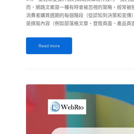
而，網路文案是一種有時會被忽視的策略，經常被
消費者購買週期的每個階段（從認知到決策和宣傳）
是撰寫內容（例如部落格文章、登陸頁面、產品頁
可以將訪客轉化為潛在客戶，並將潛在客戶轉化為
出來。為什麼？因為糟糕的網路文案閱讀起來不順
Read more
動。 這感覺毫無目的——這與行銷的目的完全相反
1.了解你的聽眾。 網站文案寫作的首要技巧是知
語氣最能引起他們的共鳴？ 身為作家，我不斷了
識他們的？透過使用者角色和數據。 使用者角色
他們的目標。 數據將使您深入了解哪些策略在該受
將更深入地了解您的受眾，從而使您能夠編寫能夠吸
（Ryan Robinson）建議您在觀眾經常訪問
深入地了解他們的需求和痛點以及如何有效地向他們
特定的副本。 一旦你了解了你的受眾，一位 HubSpot
O 內容撰稿人柯蒂斯·德爾·普林西比 (Curtis del
有人會讀到它。” “一旦我知道誰在乎（以及為什