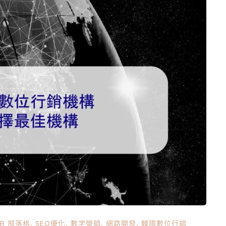
夠的信心將其推薦給其他人？ 即使你花了很多錢創建一個
明確，那麼就很難吸引客戶。 成功的關鍵不在於將其留給
。 1-2.保留舊網站 我經常聽到人們說：“我們有一個網
 2000 年代的設計，甚至不相容智慧型手機。結果，他們
網站毫無用處”的結論。 事實上，由於這些原因，您可能無
。 如果網站沒有適當的更新並且沒有持續提供信息，那將
如今，社群媒體已成為個人和企業的常用工具。 […] …
ER 部落格
,
SEO優化
,
數字營銷
,
網路開發
,
韓國數位行銷