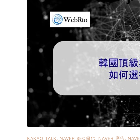
見。這是否意味著貴公司的成員不感興趣或沒有足
網站，如果你的營運策略、組織和目標設定仍然不
他人，而是思考您的公司如何利用它並進行策略性管理
站，但我們從不更新它。” 許多公司的網站仍然採用
留下的印像是“它根本無法幫助吸引客戶”，並得出“
法吸引客戶，因為您沒有充分利用網站的固有價值
會浪費寶貴的資源。 1-3.SNS 的便利性和普及性 
KAKAO TALK
,
NAVER SEO優化
,
NAVER 廣告
,
NAV