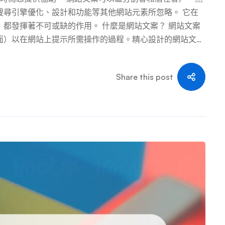
搜尋引擎優化、設計和功能等其他網站元素所忽略。 它在
都發揮著不可或缺的作用。 什麼是網站文案？ 網站文案
面）以在網站上提示所需操作的過程。精心設計的網站文案
客戶。 大多數行銷人員在看到糟糕的網路文案時都能辨識
暢，不會激起情緒，影響行為，或明確地號召人們採取行
Share this post
。 下面，您將找到有關如何撰寫引人注目的副本的提示。
道誰會閱讀它。如果您心中沒有讀者，您如何知道哪些字詞和
解使用者及其需求。這是我寫貼文時的北極星。我是怎麼認
將告訴您誰是我的文章的普通讀者、他們的痛點和挑戰以及
眾群體中表現良好以及哪些策略應該遠離。 透過兩者，您
引並迫使用戶採取行動的文案。 專家提示：瑞安·羅賓遜
的社交媒體平台上閒逛。 透過閱讀目標受眾的貼文和評論，您將更
進行行銷。 2.找出原因。 您的任務是在公司網站上撰寫
 行銷人員建議你問問自己：“誰在乎？” HubSpot 的 SE
 Principe)表示：“如果我不能回答這個問題，那麼我就不能指望
麼），那麼我就有了一個角度和一條主線來指導我的寫作。”