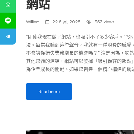
網站
William
22 5 月, 2025
353 views
“即使我現在做了網站，也吸引不了多少客戶。”“S
法。每當我聽到這些聲音，我就有一種浪費的感覺。
不會讓你錯失業務增長的機會嗎？” 這是因為，網
其他媒體的連結，網站可以發揮「吸引顧客的起點
為企業成長的關鍵。如果您創建一個精心構建的網
施”，可以同時促進廣告、社交媒體、口碑和銷售。
“陳舊”，那麼沒有人會點擊查詢按鈕，無論它多麼
Read more
網站無法吸引客戶」或「網站其實沒有多大意義」的
e Business Profile 和部落格相結合所能
人，或者最近被任命為網站管理員的人有所幫助。 目錄
公司，沒有製定策略 公司將其網站的創建外包給外
少見。 「設計很好，但我不知道如何使用它。」
內部出現的，最終導致網站被閒置並且不再更新。