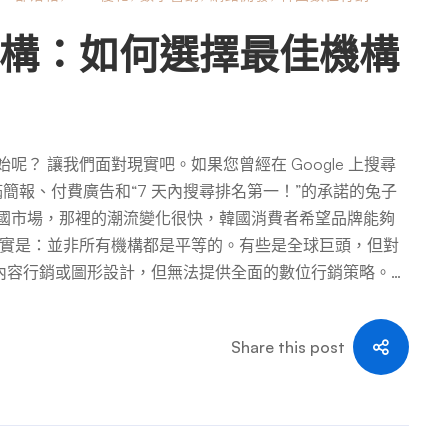
構：如何選擇最佳機構
？ 讓我們面對現實吧。如果您曾經在 Google 上搜尋
簡報、付費廣告和“7 天內搜尋排名第一！”的承諾的兔子
國市場，那裡的潮流變化很快，韓國消費者希望品牌能夠
事實是：並非所有機構都是平等的。有些是全球巨頭，但對
內容行銷或圖形設計，但無法提供全面的數位行銷策略。此
者行為有著深刻的理解，採用數據驅動的方法，並且擅長
如何選擇合適的代理商呢？是否符合您的行銷目標、使用文
Share this post
我們來分析一下。 為什麼韓國數位行銷是一場完全不同的
但要進入韓國嗎？這是一個新的競爭環境，有著不同的規
者，而非 Google 讓我們打破一個神話。雖然Google在
搜尋引擎，佔據了近 48% 的搜尋市場。這太重要了。良好的