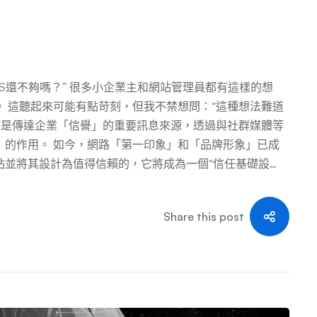
NS還不夠嗎？” 很多小企業主和網站管理員都有這樣的想
 這聽起來可能有點苛刻，但我不禁想問：“這種想法難道
站是傳達企業「信譽」的重要訊息來源，透過與社群媒體等
」的作用。 如今，網路「第一印象」和「品牌形象」已成
站並將其設計為值得信賴的，它將成為一個“信任基礎設
 另一方面，如果您的網站在第一印像上被判斷為“可疑”或
顯眼。 在本文中，我們將詳細說明如何幫助那些認為「我的
Share this post
人重新認識網站的重要性，以及將其與社交媒體、Googl
獲得的協同效應。 我們希望這對那些正在考慮更新或建立新網站的
 1.人們認為網站「不必要」的原因 1-1.把一切交給製作
部製作公司，然後說“一旦完成，就完成了”，這種情況並不
「目前還沒有決定由誰來負責更新。」類似這樣的問題都是
 不幸的是，工作人員不知道網站上寫的內容的情況並不少