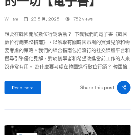
的一切【電子書】
對企業來說是不可想像的。KakaoTalk 因其受歡迎程度和韓
國人在其上花費的時間，在確保行動行銷工作成功方面發揮
William
23 5 月, 2025
752 views
關鍵作用。 韓國行動市場概覽 韓國行動市場以國產應用程
式為主，其中 KakaoTalk 處於領先地位。考慮到它的廣泛影
想要在韓國開展數位行銷活動？ 下載我們的電子書《韓國
響力和融入韓國生活的各個方面，企業不能忽視它。它不僅
數位行銷完整指南》，以獲取有關韓國市場的寶貴見解和需
僅是一個訊息應用程式；它提供遊戲、電子商務、內容等一
要考慮的策略。我們的綜合指南包括流行的社交媒體平台和
系列服務。 當一家企業在 Kaka […] …
搜尋引擎優化見解，對於初學者和希望改進當前工作的人來
說非常有用。 為什麼要考慮在韓國進行數位行銷？ 韓國擁
有豐富的文化和繁榮的經濟，是世界上一些最先進的數位技
術和領先品牌的故鄉。韓國是技術先進的國家之一，人口眾
Share this post
Read more
多且富裕，對新產品和服務有強烈的需求。這是一個您的業
務可以透過正確的策略實現成長的市場。 到 2022 年，韓國
人口將超過 5,100 萬人。男性與女性的比例幾乎相等，為 4
9.8% 比 50.2%。這使得韓國成為針對兩性的產品和服務的
有吸引力的市場。15歲以上人口整體識字率為98%，81.5%
人口居住在城市地區，這都是開展行銷活動時需要考慮的重