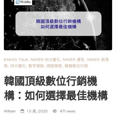
要因素。 如今，幾乎每個韓國人 (96.6%) 都擁有智慧型手
機，與總人口相比，行動連線率為 122.6%。98% 的人口可
以上網，而社群媒體的使用率也達到頂峰，91.2% 的人口活
躍在社群媒體上。筆記型電腦/桌上型電腦和平板電腦等設
備變得越來越普遍，分別有 76.9% 和 36.5% 的人口擁有一
台。毫無疑問，韓國市場正在迅速數位化，企業應該明智地
注意到這一點。 韓國是世界上網路和智慧型手機普及率最
高的國家之一，這意味著線上和行動行銷活動有大量潛在受
KAKAO TALK
,
NAVER SEO優化
,
NAVER 廣告
,
NAVER 部落
眾。因此，對於可以透過數位管道接觸消費者的企業來說，
格
,
SEO優化
,
數字營銷
,
網路開發
,
韓國數位行銷
存在著龐大的市場。這本電子書為您提供的資訊可以幫助您
制定全面的數位行銷策略，以幫助您的業務在韓國發展。
韓國頂級數位行銷機
以下是您可以在我們的電子書中閱讀的內容的一瞥 誰應該
閱讀本指南？ 如果您想接觸充滿活力的韓國市場的消費
構：如何選擇最佳機構
者，本指南概述了數位景觀，重點是趨勢和機會。我們涵蓋
最受歡迎的平台和管道以及最有效的策略。無論您是第一次
進入韓國市場，還是想為現有的行銷活動補充能量，本指南
William
1 5 月, 2025
471 views