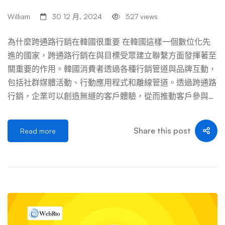
William
30 12 月, 2024
527 views
為什麼跨通路行銷在韓國很重要 在韓國這樣一個數位化先
進的國家，跨通路行銷在與目標受眾建立聯繫方面發揮著至
關重要的作用。韓國消費者透過各種行銷管道與品牌互動，
包括社群媒體活動、行動應用程式和離線管道。透過跨通路
行銷，企業可以創造無縫的客戶體驗，從而推動客戶參與並
培養客戶忠誠度。 透過使用跨通路行銷方法，品牌可以確
保其行銷工作在不同管道上保持一致且具有影響力。無論是
Share this post
Read more
將社群媒體互動與直效郵件活動結合，或是將付費廣告與線
下管道連結起來，該策略都能提供一致的客戶旅程，與現有
客戶產生共鳴並吸引新客戶。 跨通路行銷的好處 對韓國觀
眾的影響 提高品牌認知度 跨各種管道的統一訊息傳遞可以
建立信任。 提高行銷投資報酬率 優化的行銷工作可提高效
率和成果。 更高的客戶忠誠度 個人化的客戶體驗可以促進
更深層的連結。 了解韓國消費者的跨通路行為 為了有效地