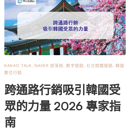
Naver 和 Kakao 分析 Naver 和 Kakao 不只是平台；更是平
台。它們是生態系統。 Naver Analytics 提供有關 Naver 部
落格、咖啡館和購物上的用戶行為的詳細見解。另一方面，
Kakao Analytics 提供 KakaoTalk 商業頻道和廣告活動中用戶
參與度的指標。 平台 關鍵指標 使用案例 Naver 點擊率、搜
尋查詢效能、使用者人口統計 優化部落格內容與廣告展示
位置 Kakao 參與率、訊息開啟率、轉換跟踪 完善目標和個
人化訊息 透過了解這些指標，品牌可以完善其內容、改善
KAKAO TALK
,
NAVER 部落格
,
數字營銷
,
社交媒體營銷
,
韓國
廣告定位並更有效地追蹤轉換。 社群媒體分析 Instagram、
數位行銷
TikTok 和 KakaoTalk 等社群媒體平台也提供了大量數據。例
如，Instagram Insights 顯示貼文參與率、追蹤者人口統計和
跨通路行銷吸引韓國受
故事視圖。 TikTok …
眾的力量 2026 專家指
南