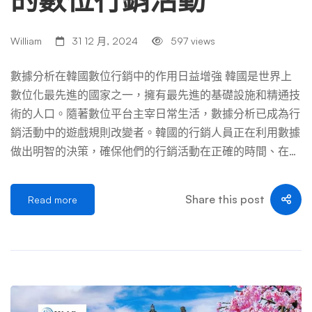
關重要。 透過準確解讀這些文化元素，品牌可以客製化行
銷策略，以建立有意義的連結並提高消費者滿意度。 社區
William
31 12 月, 2024
597 views
和集體主義的價值 韓國的社群和集體主義價值觀大大塑造
了消費者行為，影響著個人對品牌的看法和連結。因此，培
數據分析在韓國數位行銷中的作用日益增強 韓國是世界上
養強烈的社群意識可以提高品牌忠誠度，並與尋求聯繫和歸
數位化最先進的國家之一，擁有最先進的基礎設施和精通技
屬感的消費者建立持久的關係。 在這種背景下，品牌應該
術的人口。隨著數位平台主宰日常生活，數據分析已成為行
採取與目標受眾集體價值觀產生共鳴的策略。透過了解韓國
銷活動中的遊戲規則改變者。韓國的行銷人員正在利用數據
社會的文化差異，公司可以有效地傳達他們的訊息，並圍繞
做出明智的決策，確保他們的行銷活動在正確的時間、在正
他們的產品創建一個真實的社區。這些策略可以包括： 透
確的平台上與正確的受眾產生共鳴。 在像韓國這樣競爭激
過整合這些方法，品牌不僅可以培養忠實的客戶群，還可以
烈的市場中，數據分析有助於縮小消費者期望和業務目標之
Share this post
Read more
將其產品轉變為社群的核心元素，從而增強其整體市場影響
間的差距。借助工具和見解，品牌可以完善其策略、個人化
力。 趨勢的 […] …
體驗並實現更高的投資回報 (ROI)。關鍵是了解韓國數位生
態系統的細微差別，並客製化數據驅動的方法以符合消費者
行為。 了解韓國的數位生態系統 韓國的數位版圖獨一無
二，既有全球平台，也有 Naver 和 Kakao 等本地主導平
台。每個平台都提供分析工具來幫助企業優化其行銷活動。