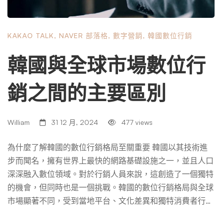
位行銷策略方面發揮關鍵作用。因此，國際公司需要做的不
僅是轉化現有的行銷策略；他們必須從根本上重塑它們，以
KAKAO TALK
,
NAVER 部落格
,
數字營銷
,
韓國數位行銷
適應韓國消費者的行為。重塑它們以迎合韓國消費者。 韓
國數位平台的巨頭——Naver、Daum、Kakao、Coupang
韓國與全球市場數位行
和 TikTok 在韓國迷人的風景中，本地平台優先於Google和
Facebook 等巨頭。這種主導地位的轉變帶來了陰謀和挑
銷之間的主要區別
戰，創造了一個了解這些本地平台對於成功的數位行銷至關
重要的環境。 讓我們先討論韓國數位市場的領導者——Na
ver。Naver 擁有韓國搜尋引擎中最大的市場份額，贏得了
William
31 12 月, 2024
477 views
「韓國谷歌」的稱號。然而，Naver 不僅僅是一個搜尋引
擎，它還提供新聞、電子郵件和購物等綜合服務。一個顯著
為什麼了解韓國的數位行銷格局至關重要 韓國以其技術進
的特點是其平台，行銷人員可以利用該平台來吸引受眾並提
步而聞名，擁有世界上最快的網路基礎設施之一，並且人口
高他們的自然搜尋排名。然而，要在 Naver 上取得成功，需
深深融入數位領域。對於行銷人員來說，這創造了一個獨特
要理解其演算法和使用者行為。您的內容應該包含豐富的關
的機會，但同時也是一個挑戰。韓國的數位行銷格局與全球
鍵字。它應該與 Navers 特定的 SEO 標準保持一致，以提高
市場顯著不同，受到當地平台、文化差異和獨特消費者行為
平台的可見度。 讓我們轉向 Daum，這是另一個提供一系列
的影響。 與Google和 Instagram 等平台佔據主導地位的許