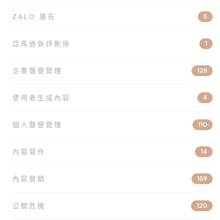
ZALO 廣告
5
亞馬遜負評刪除
1
企業聲譽管理
128
使用者生成內容
4
個人聲譽管理
110
內容寫作
14
內容營銷
159
公關危機
120