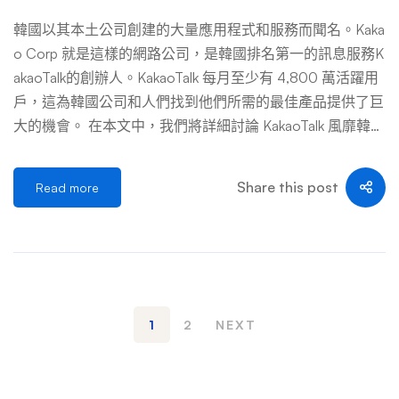
韓國以其本土公司創建的大量應用程式和服務而聞名。Kaka
o Corp 就是這樣的網路公司，是韓國排名第一的訊息服務K
akaoTalk的創辦人。KakaoTalk 每月至少有 4,800 萬活躍用
戶，這為韓國公司和人們找到他們所需的最佳產品提供了巨
大的機會。 在本文中，我們將詳細討論 KakaoTalk 風靡韓國
的原因。繼續閱讀以了解有關這項優質服務的更多資訊。
什麼是 KakaoTalk？ KakaoTalk 是一款訊息應用程序，人們
Share this post
Read more
可以用它與朋友和家人保持聯繫。用戶還可以添加有相同興
趣的新朋友、發送免費語音訊息、參加群組聊天，等等，而
不僅僅是交流。用戶還可以購物、分享他們最喜歡的照片和
影片、規劃他們的日程等等，所有這些都可以使用他們的設
備和有效的網路連線。 該應用程式是 Naver 的LINE 訊息傳
遞和中國的微信的熱門競爭對手，但在韓國比這兩個應用程
1
2
NEXT
式擁有更強大的基礎。這是因為行動應用程式的用戶友好性
及其直觀的功能使體驗比競爭對手更加無縫和有趣。 如何
使用KakaoTalk？ 使用 KakaoTalk 所需要做的就是註冊並建