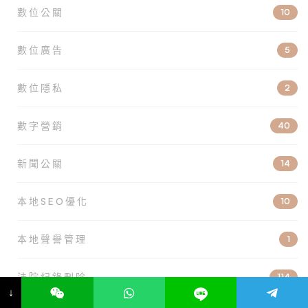
數位公關
10
數位廣告
5
數位隱私
2
數字營銷
40
新聞公關
14
本地SEO優化
10
本地聲譽管理
1
法院紀錄刪除
114
↓