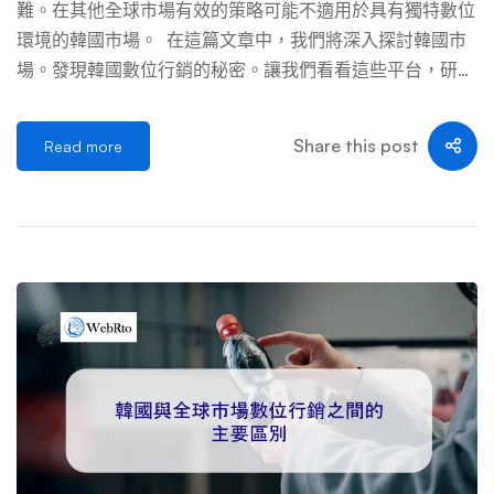
難。在其他全球市場有效的策略可能不適用於具有獨特數位
環境的韓國市場。 在這篇文章中，我們將深入探討韓國市
場。發現韓國數位行銷的秘密。讓我們看看這些平台，研究
韓國 SEO 的複雜性，發現韓國流行音樂和影響者行銷的影
響，並最終揭示如何創建專為韓國人設計的有效數位行銷策
Share this post
Read more
略。我們的目標是揭開韓國景觀的神秘面紗，幫助您的企業
取得成功。那麼就讓我們開始吧！ 韓國數位生態系：概述
韓國擁有融合技術、文化和先進基礎設施的景觀。韓國作為
IT​​ 領域的領導者，擁有三星和 LG 等科技巨頭，並擁有精通
科技的人口。高速網路和廣泛的寬頻存取使韓國成為熱衷於
韓國數位行銷的企業的熱點。 儘管行銷的基本原則普遍適
用，但韓國因其數位生態系統而脫穎而出。在Google和 Fac
ebook 等巨頭的主導下，Naver、Daum 和 KakaoTalk 等本
土平台佔據了韓國數位市場的最大份額。這要求企業針對這
些平台調整行銷工作。 為了在韓國取得成功的行銷，了解
這個空間的複雜性至關重要。所使用的社群媒體平台的受歡
迎程度、韓國流行文化以及影響者的影響力等因素在製定數