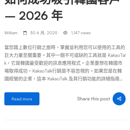
– 2026 年
William
30 6 月, 2025
1,147 views
當您踏上數位行銷之旅時，掌握並利用您可以使用的工具的
巨大力量至關重要。其中一個不可或缺的工具就是 KakaoTal
k，它是韓國最受歡迎的訊息應用程式。企業要想在韓國市
場取得成功，KakaoTalk行銷是不容忽視的。如果您是在韓
國經營的企業，這本 KakaoTalk 及其行銷功能的詳細指南將
使您了解其許多優勢。本部落格將探討 KakaoTalk 對商業的
重要性、如何設定您的 KakaoTalk 帳戶並利用其功能來促進
Share this post
Read more
您的業務。所以，事不宜遲，讓我們繼續吧。 KakaoTalk 簡
介 KakaoTalk不僅僅是一個訊息應用程式；它是一個廣泛使
用的平台，極大地塑造了韓國的數位格局。它在全球擁有超
過5,300 萬活躍用戶，並已融入許多韓國人的日常生活，在