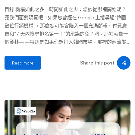
都應該為您提供充足的知識和見解。 本指南適合企業主、
數位行銷經理以及任何對韓國數位行銷感興趣的人。我們希
目錄 機構如此之多，時間如此之少：您該從哪裡開始呢？
望本指南對您有所幫助，並祝福您在韓國的數位行銷事業取
讓我們面對現實吧。如果您曾經在 Google 上搜尋過“韓國
得成功。 為什麼韓國的數位行銷與眾不同？ 你們大多數人
數位行銷機構”，那麼您可能會陷入一個充滿簡報、付費廣
可能熟悉數位行銷。它涉及搜尋引擎行銷、SEO、社交媒
告和“7 天內搜尋排名第一！”的承諾的兔子洞。那裡就像一
體、PPC 廣告等方面。但韓國的數位行銷與世界其他地區
個叢林——特別是如果你想打入韓國市場，那裡的潮流變
一樣嗎？ 是和不是。雖然戰略的核心是相同的，但必須仔
化很快，韓國消費者希望品牌能夠使用他們的語言……無論
細考慮韓國特有的方法和細微差別。我 […] …
是從字面上還是文化上。 事實是：並非所有機構都是平等
Share this post
Read more
的。有些是全球巨頭，但對當地市場卻沒有真正的了解。其
他人可能只專注於內容行銷或圖形設計，但無法提供全面的
數位行銷策略。此外，還有一些優秀的機構——這些機構
對韓國消費者行為有著深刻的理解，採用數據驅動的方法，
並且擅長透過引人入勝的敘述來建立品牌忠誠度。 那麼，
如何選擇合適的代理商呢？是否符合您的行銷目標、使用文
化語言、並真正幫助您增加銷售額和網站流量？ 讓我們來
分析一下。 為什麼韓國數位行銷是一場完全不同的遊戲 你
可能在美國、澳洲或新加坡取得成功——但要進入韓國