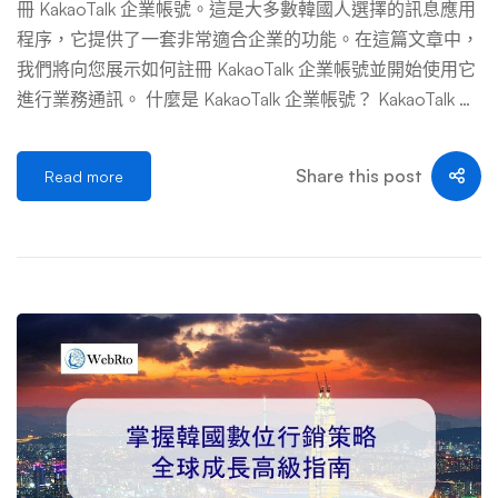
冊 KakaoTalk 企業帳號。這是大多數韓國人選擇的訊息應用
效果，甚至您的語氣，都應該像是為韓國人精心製作的，而
程序，它提供了一套非常適合企業的功能。在這篇文章中，
不是為他們翻譯的。 什麼才是真正的「頂級」韓國數位行
我們將向您展示如何註冊 KakaoTalk 企業帳號並開始使用它
銷機構？ 那麼，如何區分那些 […] …
進行業務通訊。 什麼是 KakaoTalk 企業帳號？ KakaoTalk 是
一款免費的行動通訊應用程序，為個人和企業用戶提供廣泛
的功能。它允許用戶發送和接收訊息、照片、視訊和語音訊
Share this post
Read more
息。雖然該應用程式主要用於個人通信，但它還為想要將該
平台用於行銷或客戶服務目的的公司提供企業帳號選項。 K
akaoTalk 企業帳戶具有許多旨在幫助企業與客戶建立聯繫的
功能，包括設定自動訊息、大量訊息傳遞和客戶服務工具。
此外，企業帳戶可以連結到公司的網站或電子商務平台，讓
客戶可以輕鬆找到和購買產品或服務。 也許企業帳戶最顯
著的功能是建立和管理客戶群組的能力。這使得企業可以向
特定的客戶群發送有針對性的訊息，這對於推廣新產品或服
務或提供客戶支援非常有用。 該應用程式為公司提供了一
種方便且經濟實惠的方式來接觸大量潛在客戶。憑藉如此多
的功能，KakaoTalk 成為韓國尋求即時通訊服務的企業的熱