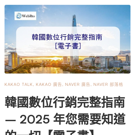
溝通、娛樂、現在甚至商業中發揮關鍵作用。 韓國數位領
域的 KakaoTalk 在韓國，KakaoTalk 不僅被視為一種溝通方
式，而且被視為人們生活方式不可或缺的一部分。它提供多
種服務，從聊天和遊戲到數位漫畫、音樂串流媒體和銀行業
務。其廣泛的產品使其在韓國民眾中廣受歡迎，僅在韓國就
有驚人的 4,700 萬用戶，覆蓋了該國 85% 以上的人口。
可以肯定地說，KakaoTalk 在韓國行動市場擁有巨大的影響
力。對於企業來說，這提供了一個獨特的機會來利用龐大且
活躍的用戶群，使其成為製定成功的數位行銷策略的重要支
柱。在以下部分中，我們將更深入地探討企業如何釋放 Kak
KAKAO TALK
,
KAKAO 廣告
,
NAVER 廣告
,
NAVER 部落格
aoTalk 的潛力，並利用它來實現品牌成長並提高知名度。敬
請關注。 KakaoTalk 對企業的意義 鑑於其廣泛的用戶群以及
韓國數位行銷完整指南
韓國人在 KakaoTalk 上花費的時間比任何其他行動應用程式
都多的事實，該平台在商業領域具有巨大的價值。讓我們探
– 2025 年您需要知道
討一下原因和方式。 韓國行動行銷的重要性 韓國的行動普
及率驚人，智慧型手機使用率接近 95%，公民每天在裝置
上花費的時間超過 200 分鐘。因此，忽視韓國的行動行銷