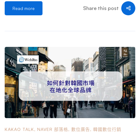
服務的平台，包括搜尋、新聞和電 […] …
多西方市場不同，韓國的生態系統以 Naver 和 KakaoTalk 等
Share this post
Read more
本土巨頭為中心。這些平台不僅僅是工具，它們深深嵌入日
常生活中，影響著人們交流、購物和消費內容的方式。對於
國際品牌來說，了解這些差異對於制定與韓國受眾產生共鳴
的在地化策略至關重要。 韓國的數位行銷不僅僅是採用全
球最佳實踐。這是為了適應信任、社區參與和技術驅動的個
人化占主導地位的市場。讓我們探討韓國與眾不同的關鍵方
面，以及為什麼針對這個市場量身訂做策略至關重要。 平
台偏好：韓國與全球市場 在韓國，本土平台比全球巨頭更
具優勢，提供專門迎合韓國人喜好和生活方式的功能。 Nav
er 和 Kakao 的力量 Naver 和 KakaoTalk 主導韓國的數位生
態系統，為韓國人的線上互動方式設定了標準。 Naver 通常
被稱為“韓國的Google”，它不僅提供搜尋服務，還提供綜合
體驗。用戶依靠 Naver 部落格進行評論、透過 Naver Cafe
進行社群討論以及透過 Naver Shopping 進行電子商務——
KAKAO TALK
,
NAVER 部落格
,
數位廣告
,
韓國數位行銷
所有這些都在一個平台上進行。這種整體方法意味著品牌可
以透過多個接觸點與消費者建立聯繫。 KakaoTalk 在智慧型