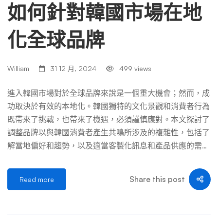
如何針對韓國市場在地
手機用戶的普及率高達 99%，是韓國領先的訊息應用程
式。但它不僅僅是一個聊天平台。 Kakao 整合了支付服務
化全球品牌
(KakaoPay)、內容串流 (KakaoTV)，甚至交通 (KakaoTaxi)。
對於行銷人員來說，KakaoTalk 商業頻道和定向廣告可以直
接接觸高度參與的受眾，使其成為行銷活動中不可或缺的工
William
31 12 月, 2024
499 views
具。 全球平台數量有限 谷歌和 Facebook 等全球平台難以
與韓國本土巨頭競爭。 Google 在韓國搜尋引擎使用量中所
進入韓國市場對於全球品牌來說是一個重大機會；然而，成
佔比例不到 …
功取決於有效的本地化。韓國獨特的文化景觀和消費者行為
既帶來了挑戰，也帶來了機遇，必須謹慎應對。本文探討了
調整品牌以與韓國消費者產生共鳴所涉及的複雜性，包括了
解當地偏好和趨勢，以及適當客製化訊息和產品供應的需
求。此外，它還概述了建立社群、透過社群媒體參與以及提
供卓越客戶服務的策略，從而確保品牌不僅進入這個競爭市
Share this post
Read more
場，而且在這個競爭市場中取得持續成功。 要點： 在當今
的國際電子商務環境中，針對韓國市場在地化全球品牌對於
取得成功至關重要，蘋果、可口可樂和Bounty 等公司必須