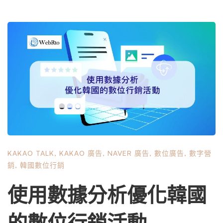
應對語言差異、文化差異和消費者偏好的複雜性，以與當地
受眾產生共鳴。這需要專注於內容在地化並了解區域策略，
以有效地與當地受眾互動。 了解行銷策略、內容在地化以
及社群影響力的影響可以使品牌有能力創建有效的在地化活
動，滿足韓國消費者的期望，同時保持強大的全球影響力。
利用社群媒體和線上購物趨勢對於提高受眾參與度和衡量內
容表現至關重要。 在地化對於在韓國取得成功的重要性 在
地化對於全球品牌在韓國的成功發揮著至關重要的作用，這
個市場的特點是獨特的文化差異和獨特的消費者偏好，極大
地影響了購買行為。此外，為了成功在地化，必須考慮當地
法規和平台偏好。 透過內容在地化有效客製化行銷策略的
KAKAO TALK
,
KAKAO 廣告
,
NAVER 廣告
,
數位廣告
,
數字營
品牌更有可能與當地受眾建立聯繫，確保他們的訊息引起共
銷
,
韓國數位行銷
鳴並培養品牌忠誠度。 了解韓國消費者行為與文化差異 了
解韓國消費者行為和文化差異對於希望在競爭激烈的韓國市
使用數據分析優化韓國
場中立足的全球品牌至關重要，因為韓國消費者的偏好很大
程度上受到強調集體主義和社區的文化價值觀的影響。進行
的數位行銷活動
徹底的市場研究對於適應市場動態和實施有效的區域策略至