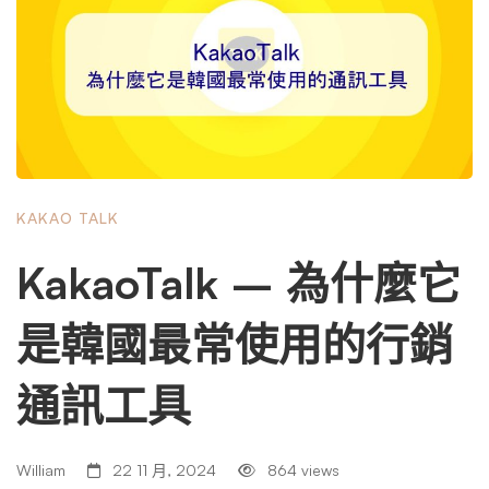
實施跨通路行銷，了解韓國受眾特有的客戶行為和偏好至關
重要。 行動優先文化 韓國消費者嚴重依賴智慧型手機進行
從購物到社交的一切活動，因此行動優先的行銷策略至關重
要。未能針對行動應用程式或線上管道進行優化的品牌可能
會失去很大一部分目標受眾。 統計 對跨通路行銷的影響 智
慧型手機普及率超過 90% 品牌必須優先考慮行動應用程式
和響應式內容。 70% 的社群媒體使用在行動裝置上 建立針
KAKAO TALK
對行動平台最佳化的社群媒體廣告。 特定於平台的首選項
韓國的數位生態系統由 Naver 和 KakaoTalk 等本地平台推
KakaoTalk – 為什麼它
動，這些平台與 Instagram 和 YouTube 等全球平台一起佔據
主導地位。每個平台在客戶旅程中都扮演著不同的角色。
是韓國最常使用的行銷
平台 在跨通路行銷活動中的角色 Naver 透過部落格和咖啡
館進行研究和發現。 KakaoTalk 直接溝通和個人化訊息。 In
通訊工具
stagram/抖音 視覺敘事和趨勢驅動的參與。 線下通路 透過
直郵活動或店內促銷強化訊息傳遞。 活動範例：某美容品
牌整合 Naver …
William
22 11 月, 2024
864 views