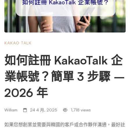
嗎？這是一個新的競爭環境，有著不同的規則、平台，甚至
對品牌如何呈現的期望。 Naver 是王者，而非 Google 讓我
們打破一個神話。雖然Google在全球佔據主導地位，但 Na
ver 才是韓國最主要的搜尋引擎，佔據了近 48% 的搜尋市
場。這太重要了。良好的韓國數位行銷策略意味著了解 Nav
KAKAO TALK
er 獨特的搜尋引擎優化 (SEO) 生態系統 – 例如 Naver 部落
格、咖啡館和 KnowledgeIN。您不能只是複製貼上您的全
如何註冊 KakaoTalk 企
球 SEO 劇本並期望在韓國獲得更高的排名。 事實查核：G
oogle的 SEO 規則並不完全適用於韓國。如果沒有本地平台
業帳號？簡單 3 步驟 –
優化，您的品牌將無法被目標受眾看到。 本地平台的力量 K
akaoTalk、Coupang、Naver Shopping 和 Instagram 是韓國
2026 年
消費者聚會、購物和互動的地方。精明的行銷機構需要了解
本地平台以及如何進行能夠引起深刻共鳴的活動。例如，網
上購物在這裡不僅僅是交易性的——它是社交性的、影響
William
24 4 月, 2025
1,718 views
者驅動的和基於信任的。 文化差異很重要 韓國是一個注重
潮流、集體主義的社會。如果忽略文化契合度，在西方行之
如果您想創業並需要與韓國的客戶或合作夥伴溝通，最好註
有效的方法可能在這裡也會失敗。這意味著您的訊息、視覺