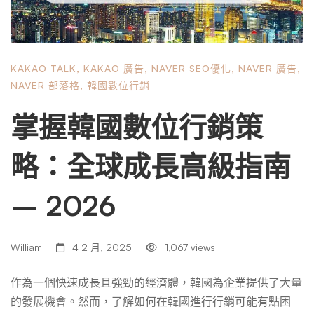
門選擇也就不足為奇了。您可以有把握地說，它是企業的關
鍵行銷工具。 如何註冊 KakaoTalk 企業帳號？ 註冊 KakaoT
alk Business 帳戶既快速又簡單，可以直接從 KakaoTalk 應
KAKAO TALK
,
KAKAO 廣告
,
NAVER SEO優化
,
NAVER 廣告
,
用程式完成。為了註冊 KakaoTalk 企業帳戶，企業只需下載
NAVER 部落格
,
韓國數位行銷
該應用程式並建立帳戶。建立帳戶後，企業將被要求驗證其
電話號碼和電子郵件地址。驗證過程完成後，企業就可以開
掌握韓國數位行銷策
始使用該應用程式來聯繫客戶並與之互動。 第 1 步：註冊
註冊 KakaoTalk 帳戶的第一步是下載應用程式。KakaoTalk
略：全球成長高級指南
可從 App Store 或 Google Play 免費下載。下載應用程式
後，將其打開並點擊螢幕上的「註冊」按鈕。如果您使用的
– 2026
是計算機，則可以訪問 KakaoTalk 網站並點擊那裡的註冊按
鈕。如果您有 Daum ID，也可以使用該 ID 進行註冊。 …
William
4 2 月, 2025
1,067 views
作為一個快速成長且強勁的經濟體，韓國為企業提供了大量
的發展機會。然而，了解如何在韓國進行行銷可能有點困