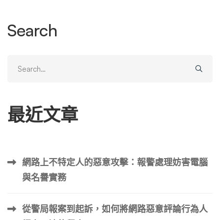
立一個帳號。您可以使用您的 Kakao 帳號和電子郵件地址
或僅使用電話號碼來執行此操作。問題在於，某些功能要求
Search
用戶擁有韓國手機號碼，因此國際用戶可能會感到失望。
無論如何，註冊過程非常簡單，個人和企業都可以輕鬆地從
Search
使用 KakaoTalk 及其功能中受益。下面，我們探討了使該平
for:
台獨一無二且深受韓國市場喜愛的每項功能。 使用 KakaoT
alk 溝通的好處 KakaoTalk 作為 Kakao Corp 的產品，意味著
用戶可以享受許多技術服務，讓他們的生活變得更輕鬆，而
最近文章
且幾乎不需要任何成本。由於 COVID-19 的後遺症對人們的
生活產生了持久的影響，因此一款可以讓您在舒適的家中完
成所需的一切的應用程式是一個巨大的優勢。 便利的功能
KakaoTalk 之所以被如此廣泛地使用，主要是因為以下提到
網路上不特定人的惡意攻擊：報警處理妨害電腦
的功能。 免費聊天 無論您是進行一對一聊天還是群聊，該
與名譽實務
服務都是免費使用的。除了個人之間的常規訊息之外，Kaka
oTalk 還提供兩種不同類型的聊天。人們還可以擁有端到端
加密的秘密一對一訊息，或者跳入公共聊天並與他們想要的
從警局報案到起訴，如何將網路惡意評論行為人