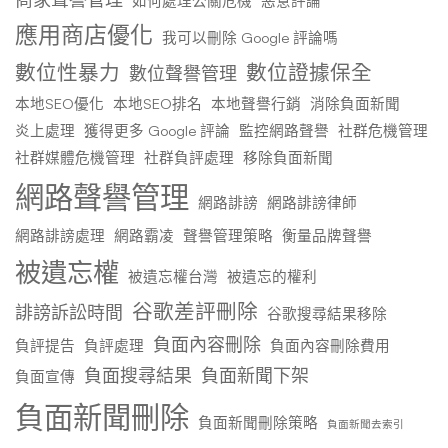
如何處理公關危機
惡意評論
應用商店優化
我可以刪除 Google 評論嗎
數位性暴力
數位證據保全
數位聲譽管理
本地SEO優化
本地SEO排名
本地聲譽行銷
消除負面新聞
炎上處理
獲得更多 Google 評論
監控網路聲譽
社群危機管理
社群媒體危機管理
社群負評處理
移除負面新聞
網路聲譽管理
網路誹謗
網路誹謗律師
網路誹謗處理
網路霸凌
聲譽管理策略
衡量品牌聲譽
被遺忘權
被遺忘權台灣
被遺忘的權利
谷歌差評刪除
誹謗訴訟時間
谷歌搜尋結果移除
負面內容刪除
負評提告
負評處理
負面內容刪除費用
負面搜尋結果
負面新聞下架
負面宣傳
負面新聞刪除
負面新聞刪除策略
負面新聞去索引