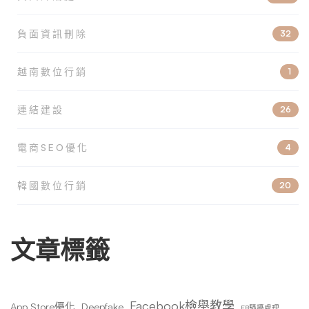
負面資訊刪除
32
越南數位行銷
1
連結建設
26
電商SEO優化
4
韓國數位行銷
20
文章標籤
Facebook檢舉教學
App Store優化
Deepfake
FB騷擾處理