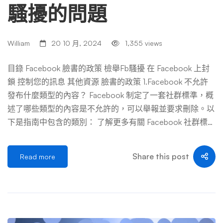
騷擾的問題
William
20 10 月, 2024
1,355 views
目錄 Facebook 臉書的政策 檢舉Fb騷擾 在 Facebook 上封
鎖 控制您的訊息 其他資源 臉書的政策 1.Facebook 不允許
發布什麼類型的內容？ Facebook 制定了一套社群標準，概
述了哪些類型的內容是不允許的，可以舉報並要求刪除。以
下是指南中包含的類別： 了解更多有關 Facebook 社群標準
的資訊。 2.Facebook 的政策對網路騷擾有何規定？ Faceb
ook 表示，它不會容忍任何形式的霸凌和騷擾，包括威脅公
Share this post
Read more
開個人識別資訊、不必要的惡意接觸、有針對性的咒罵或有
關戀愛關係、性取向或性別認同的言論。 在評估虐待行為
時，Facebook 區分了公眾人物和私人，並認為他們允許對
擁有大量公眾受眾的人進行「批評性評論」。在 Facebook
上，「公眾人物可以包括名人、運動員、樂隊、政治家、記