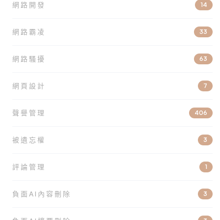
網路開發
14
網路霸凌
33
網路騷擾
63
網頁設計
7
聲譽管理
406
被遺忘權
3
評論管理
1
負面AI內容刪除
3