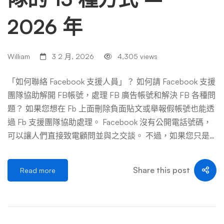
2026 年
William
3 2 月, 2026
4,305 views
「如何聯絡 Facebook 支援人員」？ 如何請 Facebook 支援
團隊協助解開 FB帳號，處理 FB 廣告帳號和解決 FB 各種問
題？ 如果您想在 Fb 上面刪除負面貼文或舉報假帳號也能透
過 Fb 支援團隊協助處理。 Facebook 沒有公開電話號碼，
可以讓人們直接致電顧問並與之交談。 不過，如果您只是
在谷歌上搜尋這個問題，那麼您可能需要 Facebook 就您的
公司簡介提供緊急支援。 嗯，你並不孤單。 在線上支援時
Share this post
Read more
代，我們習慣能夠輕鬆地與企業取得聯繫。現在，線上聊
天、電子郵件和幫助熱線是聯繫我們每天依賴其服務的公司
的最有效、最直接的方式。 然而，對於藍色巨人來說，情
況略有不同。 聯絡 Facebook 的過程可能看起來具有挑戰