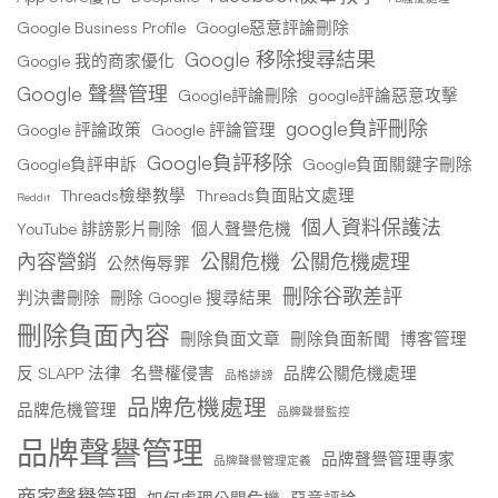
Google Business Profile
Google惡意評論刪除
Google 移除搜尋結果
Google 我的商家優化
Google 聲譽管理
Google評論刪除
google評論惡意攻擊
google負評刪除
Google 評論政策
Google 評論管理
Google負評移除
Google負評申訴
Google負面關鍵字刪除
Threads檢舉教學
Threads負面貼文處理
Reddit
個人資料保護法
YouTube 誹謗影片刪除
個人聲譽危機
內容營銷
公關危機
公關危機處理
公然侮辱罪
刪除谷歌差評
判決書刪除
刪除 Google 搜尋結果
刪除負面內容
刪除負面文章
刪除負面新聞
博客管理
反 SLAPP 法律
名譽權侵害
品牌公關危機處理
品格誹謗
品牌危機處理
品牌危機管理
品牌聲譽監控
品牌聲譽管理
品牌聲譽管理專家
品牌聲譽管理定義
商家聲譽管理