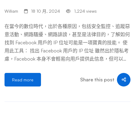
待行為，但在 2020 年 5 …
William
18 10 月, 2024
1,224 views
在當今的數位時代，出於各種原因，包括安全監控、追蹤惡
意活動、網路騷擾、網路誹謗，甚至是法律目的，了解如何
找到 Facebook 用戶的 IP 位址可能是一項寶貴的技能。 使
用此工具： 找出 Facebook 用戶的 IP 位址 雖然出於隱私考
慮，Facebook 本身不會輕易向用戶提供此信息，但可以採
用一些方法和技術來確定與 Facebook 帳戶關聯的 IP 位
址。在這份綜合指南中，我們深入研究了實現這一目標的各
Share this post
Read more
種可用方法和工具。 追蹤 Facebook 用戶 IP 位址的優點 在
某些情況下，追蹤 Facebook 用戶的 IP 位址可能會提供有
價值的見解和好處，特別是對於安全監控和法律調查。雖然
需要牢記重要的道德和法律考慮因素，但本文探討了在法律
範圍內負責任地追蹤 Facebook 用戶 IP 位址的優勢。 增強
安全監控 追蹤 Facebook 用戶 IP 位址的主要優點之一是增
強安全監控： 法律調查和合規 追蹤 IP 位址有助於法律調查