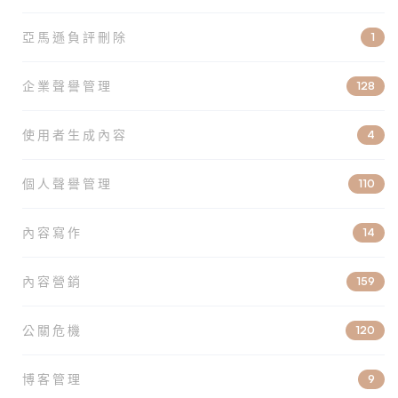
亞馬遜負評刪除
1
企業聲譽管理
128
使用者生成內容
4
個人聲譽管理
110
內容寫作
14
內容營銷
159
公關危機
120
博客管理
9