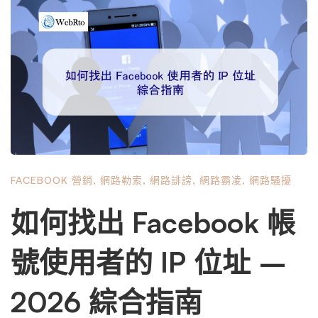
者和創作者」。雖然其主頁或個人資料上的藍色徽章意味著
這是真實的主頁或個人資料，但請記住，並非所有公眾人物
都有藍色徽章。 「對於公眾人物，我們刪除了嚴重的攻擊
以及在貼文或留言中直接標記公眾人物的某些攻擊。對於私
人，我們的保護更進一步：我們刪除旨在貶低或羞辱的內
容，包括例如有關某人性活動的聲明”，Facebook 表示。
如果目的明確是“譴責或引起人們對霸凌和騷擾的關注”，則
可以允許分享和轉發某些辱罵性內容的貼文。 （您想知道 I
nstagram 或 Twitter 等其他社群媒體平台如何應對線上騷擾
FACEBOOK 營銷
,
網路勒索
,
網路誹謗
,
網路霸凌
,
網路騷擾
嗎？請查看我們的社群媒體安全指南。） 3.Facebook 如何
針對騷擾採取行動？ 收到報告後，主持人會評估每個案
如何找出 Facebook 帳
例，以確定是否違反Facebook 的社群標準。如果是這樣，
平台會刪除該內容並對發布者發出警告。 Facebook 也可能
號使用者的 IP 位址 –
暫時封鎖該人使用平台上的某些功能（例如傳送訊息、標記
事物、上傳照片）。如果濫用行為繼續下去，Facebook 可
2026 綜合指南
能會增加他們被阻止使用功能的時間，或者在某些情況下，
完全刪除他們的帳戶。 Facebook 使用自動化工具來識別虐