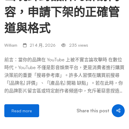
構，它活生生反映了台灣網路生態裡，品牌面對網紅惡搞影
容，申請下架的正確管
片的兩難：下架，可能引發更大的聲量反撲；不下架，每天
被羞辱、被截圖流傳。到底該怎麼辦？在給出答案之前，我
道與格式
們得先摸清楚這場戰爭的每一個環節。 二、到底什麼是
「網紅惡搞影片」？它跟一般批評有什麼不同？ 很多人把
「惡搞」跟「負評」混為一談，但這在法律和公關操作上完
William
21 4 月, 2026
235 views
全是兩回事。 1. 惡搞影片常見的類型 我把常見的惡搞手法
整理成下表，方便你一眼看懂哪些最容易踩到紅線： 類型
前言：當你的品牌在 YouTube 上被不實言論攻擊時 在數位
作法 品牌受傷程度 法律風險（對網紅） 二次創作剪接（Ma
時代，YouTube 不僅是影音娛樂平台，更是消費者進行購買
shup） 擷取品牌廣告、官方影片，重新配音、上字幕 高，
決策前的重要「搜尋參考庫」。許多人習慣在購買前搜尋
品牌形象直接受損 高，明顯重製著作物 模仿諷刺（P […] …
「[品牌名] 評價」、「[產品名] 開箱 缺點」。若在此時，你
的品牌影片留言區或特定創作者頻道中，充斥著惡意捏造、
不實指控的誹謗內容，對品牌商譽的殺傷力遠超乎想像。
面對這類情況，多數企業的第一反應是慌亂地按下「檢舉」
Share this post
Read more
按鈕，然後等待數天後收到 YouTube 官方一封冷冰冰的
「我們未發現違反政策」電子郵件。這種挫敗感往往源於對