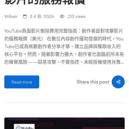
（例如未經同意拍攝私密部位），平台若不下架，平台本身
將面臨法律連帶責任。因此，這兩條路徑是迫使平台「動起
William
3 4 月, 2026
213 views
來」的最強槓桿。 第二部份：途徑一｜著作權侵害檢舉
—— 狙擊盜用內容的核彈級武器 這是最快速、成功率最高
YouTube負面影片刪除費用完整指南：創作者面對攻擊影片
的下架手段。幣圈常見的侵權樣態包括： 第一步：確立您
的服務報價（美元） 在數位內容創作蓬勃發展的時代，You
擁有「原創性」 在按下檢舉鍵之前，您需要準備好證據
Tube已成為無數創作者分享才華、建立品牌與獲取收入的
鏈。請注意，單純的「我出現在影片裡」不構成著作權，除
核心平台。然而，隨著影響力擴大，創作者也面臨前所未有
非您是「拍攝者」或「內容創作者」。 實戰操作表：檢舉
的聲譽風險——惡意攻擊、不實指控、未經授權使用肖像
前的證據整理清單 證據類型 具體內容 平台審核重視程度 原
或隱私洩露的負面影片，可能在一夜之間摧毀多年心血。當
始檔 […] …
您發現自己成為負面影片的目標時，第一個浮現腦海的問題
Share this post
Read more
往往是：「移除這些影片需要多少錢？」 本文將以最詳盡
的方式，為您拆解YouTube負面影片刪除的各項服務費用
（以美元計價），分析不同處理途徑的成本效益，並提供從
免費自助申訴到高階法律行動的完整價格地圖。無論您是剛
起步的小型創作者，還是擁有數百萬訂閱的知名YouTuber，
這份指南都能幫助您在面對聲譽危機時做出最明智的財務決