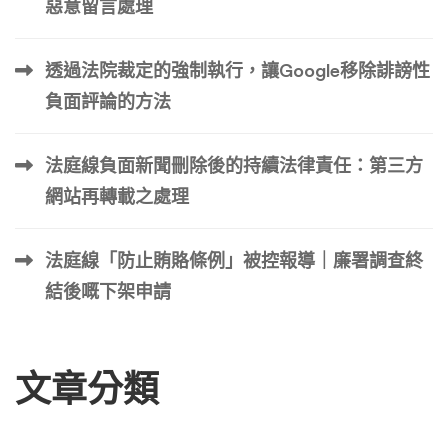
惡意留言處理
引上述判決，僅在法國IP範圍內封鎖該影片。但問題在於，
法國公民若使用VPN或歐盟其他國家的SIM卡上網，仍可輕
透過法院裁定的強制執行，讓Google移除誹謗性
易觀看。 這種「半套刪除」對企業聲譽管理的實質幫助有
負面評論的方法
限。因此，專業的跨國刪除策略已從 […] …
法庭線負面新聞刪除後的持續法律責任：第三方
網站再轉載之處理
法庭線「防止賄賂條例」被控報導｜廉署調查終
結後嘅下架申請
文章分類