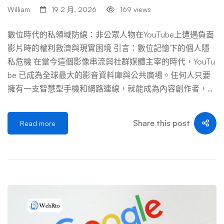
產品置於非正常使用環境（如泡水、高溫）後聲稱品質不
William
19 2 月, 2026
169 views
佳，卻未告知測試條件異常。 隱瞞關鍵資訊：未揭露重要
背景，例如：未說明樣品是競爭對手提供、未告知創作者與
數位時代的私領域防線：非公眾人物在YouTube上遭遇負面
特定品牌有利益關係、未說明產品是經過特殊處理的「特製
影片時的權利救濟與現實困境 引言：數位記憶下的個人隱
版」而非市售版。 選擇性呈現數據：在進行比較測試時，
私危機 在當今這個影像串流與社群媒體主宰的時代，YouTu
刻意選用對己方有利但對被攻擊方不利的條件。例如，測試
be 已成為全球最大的影音資料庫與公共廣場。任何人只要
相機夜拍時，刻 […] …
擁有一支智慧型手機和網路連線，就能成為內容創作者，記
錄生活、發表評論，甚至是對他人進行拍攝與評論。然而，
這種便利性也衍生出前所未有的隱私危機。當影片內容涉及
Share this post
Read more
特定個人，且為負面、未經同意拍攝或扭曲事實的影像時，
對影片中的當事人，尤其是非公眾人物（一般人），可能造
成難以抹滅的心理傷害與社會關係損害。 對於非公眾人物
而言，試圖從 YouTube 上移除一則對自己不利的影片，其
過程如同一場不對稱的戰爭。一方面，他們擁有基於人格權
與隱私權的法律基礎，這是他們的優勢所在；另一方面，面
對龐大的跨國平台、言論自由的保護傘以及網路傳播的特
性，他們又面臨諸多難以逾越的挑戰。本文將深入探討這個