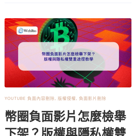
平台運作機制的不理解，以及採用了錯誤的下架申請管道。
本篇文章將徹底剖析 YouTube 處理誹謗內容的內部邏輯，
並提供從「社群規範檢舉」到「法律信函正式下架」的完整
行動路徑。我們將不談空泛的理論，而是提供可直接複製貼
上的表單填寫範例、證據整理格式，以及在失敗後如何進行
二次申訴的具體策略。請記住，要求 YouTube 移除誹謗內
容是一場結合「平台邏輯」與「法律論述」的角力，而非單
純的道德訴求。 第一部分：釐清定義——什麼是 YouTube
眼中的「誹謗」？ 在開始任何行動前，必須先建立一個關
鍵認知：YouTube 不是法院，它是一個科技平台。 這意味
著，YouTube 的工作不是判斷「事實真相」，而是判斷該內
容是否違反其 《社群規範》 或是否收到 有效的法律文件。
YOUTUBE 負面內容刪除
,
版權侵權
,
負面影片刪除
1.1 社群規範（Community Guidelines）與誹謗的灰色地帶
許多企業主會用「誹謗」（Defamation）這個法律術語去檢
幣圈負面影片怎麼檢舉
舉，但在 YouTube 的普通檢舉選單中，根本沒有「誹謗」
這個獨立選項。 關鍵瓶頸：對於單純針對「品牌商品品
下架？版權與隱私權雙
質」、「公司財務狀況」或「商業誠信」的不實指控（例