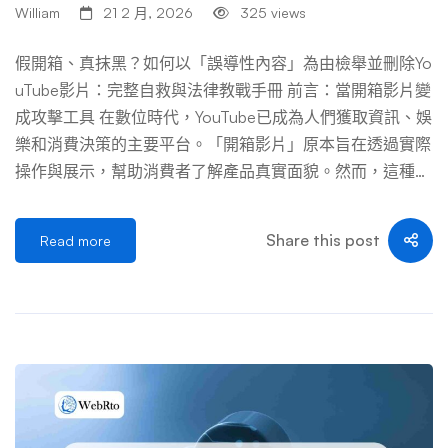
William
21 2 月, 2026
325 views
假開箱、真抹黑？如何以「誤導性內容」為由檢舉並刪除Yo
uTube影片：完整自救與法律教戰手冊 前言：當開箱影片變
成攻擊工具 在數位時代，YouTube已成為人們獲取資訊、娛
樂和消費決策的主要平台。「開箱影片」原本旨在透過實際
操作與展示，幫助消費者了解產品真實面貌。然而，這種形
式逐漸被濫用，成為惡意攻擊競爭對手、散播不實訊息的工
具。所謂「假開箱、真抹黑」，指的是創作者表面上進行產
Share this post
Read more
品評測，實則透過選擇性呈現、誇大缺點、甚至捏造事實，
達到誤導觀眾、損害特定品牌或個人聲譽的目的。 這種行
為不僅傷害受害者權益，更破壞平台生態系的可信度。當你
或你的品牌成為這類內容的目標時，感到憤怒與無助是正常
的。但好消息是，YouTube擁有明確的社群規範，其中「誤
導性內容」正是應對這類攻擊的有力武器。本文將提供一套
完整、詳細且經過實證有效的檢舉策略，幫助你從發現問
題、蒐證、撰寫檢舉內容到後續追蹤，全面掌握刪除不實影