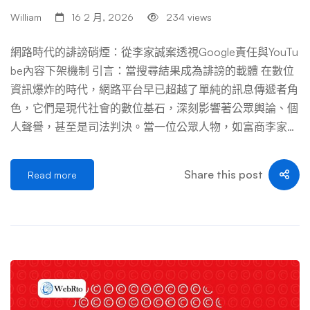
個人隱私保護的啟示 非公眾人物的隱私保護力度，與其所
William
16 2 月, 2026
234 views
處國家的法律體系息息相關。了解不同地區的差異，能幫助
當事人評估自身處境與可運用的法律工具。 整體而言，全
網路時代的誹謗硝煙：從李家誠案透視Google責任與YouTu
球趨勢正逐漸從單純的言論自由保護，轉向更平衡地兼顧個
be內容下架機制 引言：當搜尋結果成為誹謗的載體 在數位
人隱私與尊嚴。特別是針對非自願的、惡意的個人攻擊，法
資訊爆炸的時代，網路平台早已超越了單純的訊息傳遞者角
律與社會共識都逐漸傾向於提供受害者更及時、更有效的救
色，它們是現代社會的數位基石，深刻影響著公眾輿論、個
濟管道。 第六章：未來展望：科技、法律與平台責任 […] …
人聲譽，甚至是司法判決。當一位公眾人物，如富商李家
誠，其姓名與負面影片在Google這個全球最大的搜尋引擎
上緊密相連時，一場圍繞著言論自由、個人名譽權與平台責
Share this post
Read more
任的複雜角力便由此展開。這不僅僅是一宗個別的誹謗案
件，更是一面鏡子，映照出在演算法主宰的網路世界裡，個
人聲譽是何等脆弱，以及我們該如何界定科技巨擘在這一過
程中的法律與道德責任。本文將深入探討李家誠誹謗案的核
心爭議，並藉由專家的視角，詳細解構YouTube的內容下架
程序，剖析此案對未來網路治理的深遠影響。 第一章：李
家誠誹謗案始末：一場在雲端進行的名譽攻防 1.1 案件的源