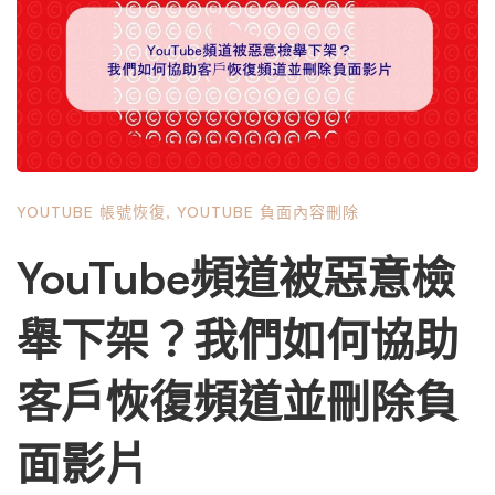
起：負面影片的出現與傳播 一切爭議的起點，源自於一支
或多支在YouTube平台上流傳的負面影片。這些影片的內容
據稱涉及對香港知名富商李家誠先生的虛假指控與惡意誹
謗，對其個人聲譽及關聯企業的品牌形象造成了嚴重打擊。
在網路效應的催化下，這些影片不僅在YouTube上累積了可
觀的觀看次數，更關鍵的是，由於Google搜尋引擎的強大
索引能力，當任何使用者在Google搜尋「李家誠」或其相
YOUTUBE 帳號恢復
,
YOUTUBE 負面內容刪除
關關鍵字時，這些負面影片的標題、描述及縮圖往往會出現
在搜尋結果的顯著位置，甚至是首頁。這使得誹謗內容的傷
YouTube頻道被惡意檢
害被無限放大，從單一平台的觀看，變成了對其公眾形象的
全網覆蓋式打擊。 1.2 法律行動的展開：從發律師信到法庭
舉下架？我們如何協助
對峙 面對這種情況，李家誠方面採取了典型的法律應對策
略。首先，其法律團隊必然會向Google及其子公司YouTube
客戶恢復頻道並刪除負
發出嚴厲的律師信，要求平台方基於侵權或誹謗為由，立即
下架相關的侵權影片。然而，平台方的初步回應往往無法令
面影片
權利人滿意。由於受到美國《通訊端正法》第230條（Secti
on 230 of the Communications Decency Act）等法律的保