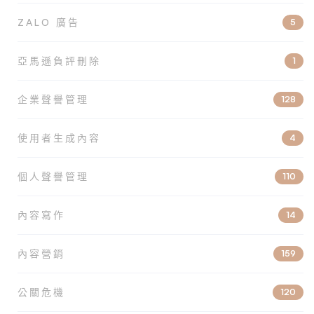
ZALO 廣告
5
亞馬遜負評刪除
1
企業聲譽管理
128
使用者生成內容
4
個人聲譽管理
110
內容寫作
14
內容營銷
159
公關危機
120