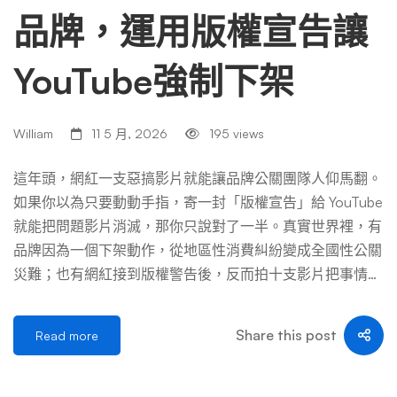
品牌，運用版權宣告讓
YouTube強制下架
William
11 5 月, 2026
195 views
這年頭，網紅一支惡搞影片就能讓品牌公關團隊人仰馬翻。
如果你以為只要動動手指，寄一封「版權宣告」給 YouTube
就能把問題影片消滅，那你只說對了一半。真實世界裡，有
品牌因為一個下架動作，從地區性消費糾紛變成全國性公關
災難；也有網紅接到版權警告後，反而拍十支影片把事情鬧
得更大，訂閱數直接翻倍。這場網紅與品牌之間的「版權戰
爭」，絕不是表面上那麼單純。以下我會從實戰經驗、法律
Share this post
Read more
規範、平台機制到人性博弈，把這整套遊戲規則完整拆開來
談。立即下架YouTube影片 一、故事從一支「地獄哏」惡搞
影片開始 去年秋天，某知名連鎖手搖飲品牌突然發現，自