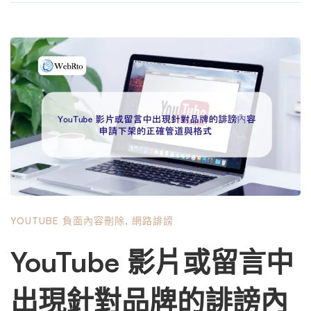
家 Facebook 粉專被上千則負評灌爆，客服電話接到手軟。
追查半天，起因竟是一支發布不到三天的 YouTube 影片。
影片創作者是有五十萬訂閱的搞笑型網紅，他把品牌的經典
廣告重新剪輯，將原本女模享受飲料的畫面配上「這杯喝下
去，腸胃直接開 party，廁所變成你的 VIP 包廂」字幕，並
在影片標題打上「ＸＸ茶飲，地表最強瀉藥」。品牌全公司
上下氣炸，法務第一時間擬好著作權侵權通知書，一口氣向
YouTube 提出三支影片的版權宣告，要求立即下架。 YouTu
be 動作很快，十二小時內影片就消失了。本以為事情落
幕，沒想到網紅隔天立刻發布新影片，標題變成「我被ＸＸ
茶飲告了！？版權砲轟炸我的頻道！」，內容哭訴品牌大公
YOUTUBE 負面內容刪除
,
網路誹謗
司欺壓小創作者，還公開了被他馬賽克處理過的下架通知
信。這支影片觀看次數衝到八十萬，留言區一面倒挺網紅，
YouTube 影片或留言中
原本沒看過第一支影片的網友，也開始到處求備份。品牌這
下子從「受害者」瞬間變成「網路言論箝制者」，股價沒
出現針對品牌的誹謗內
跌，但加盟主電話接到都想解約。 這個案例完全不是虛