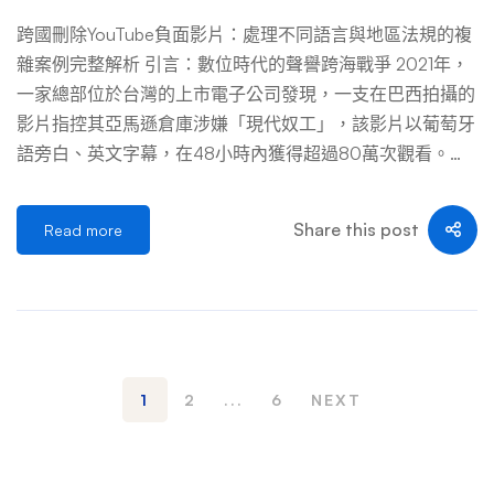
做的： 第三部分：進階策略——當申訴石沉大海時 如果第
跨國刪除YouTube負面影片：處理不同語言與地區法規的複
一次申訴被駁回，或遲遲沒有回應，不要絕望。我們還有更
雜案例完整解析 引言：數位時代的聲譽跨海戰爭 2021年，
深入的策略。 一、 透過 TeamYouTube 尋求協助 TeamYouT
一家總部位於台灣的上市電子公司發現，一支在巴西拍攝的
ube 是 YouTube 官方在 X (Twitter) 和社群論壇上的客服帳
影片指控其亞馬遜倉庫涉嫌「現代奴工」，該影片以葡萄牙
號。雖然他們無法直接幫你恢復頻道，但他們可以將你 […]
語旁白、英文字幕，在48小時內獲得超過80萬次觀看。這
…
家公司面臨的困境，正是當前企業聲譽管理最棘手的難題之
一：當負面內容以不同語言、在不同國家發布，並受到當地
Share this post
Read more
法律保護時，該如何有效應對？ 跨國刪除YouTube負面影片
早已不是單純的法律問題，而是一場涉及多語言溝通、各國
言論自由標準、平台政策解讀、公關危機處理與SEO對抗的
立體戰爭。本文將以數個真實案例為基礎，完整剖析這個複
雜領域的每一個關鍵環節。 第一章：跨國負面影片的法律
管轄權迷宮 1.1 屬地原則與全球互聯網的根本衝突 當一支影
1
2
...
6
NEXT
片上傳至YouTube，它幾乎同時出現在全球所有國家。但當
企業試圖刪除這支影片時，卻必須面對一個根本矛盾：網際
網路無國界，但法律有邊界。 以2020年德國法院對YouTub