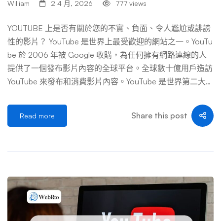
William
2 4 月, 2026
777 views
（數位千禧年著作權法）通知即可要求下架。費用可能是零
（自行處理）到數百美元（聘請專業服務）。 騷擾與霸凌
YOUTUBE 上是否有關於您的不實、負面、令人尷尬或誹謗
影片影片針對您進行人身攻擊、威脅或系統性騷擾。YouTu
性的影片？ YouTube 是世界上最受歡迎的網站之一。YouTu
be近年加強打擊騷擾行為，但對於「批評」與「騷擾」的判
be 於 2006 年被 Google 收購，為任何擁有網路連線的人
定仍有灰色地帶。這類申訴可能需要多次提交，費用取決於
提供了一個發布影片內容的全球平台。全球數十億用戶造訪
是否委託第三方協助。 假冒身分影片有人建立假冒頻道或
YouTube 來發布和消費影片內容。YouTube 是世界第二大搜
發布影片假裝是您本人。這類情況通常較容易解決，YouTu
尋引擎，觀眾數量比美國任何有線電視網絡都多。一些研究
be有 […] …
報告稱，每分鐘有 300 小時的影片內容上傳到 YouTube。
Share this post
Read more
手動監控和控制如此數量的內容是不合理的，而且美國聯邦
法律並不要求 YouTube 監管用戶生成內容 (UGC)。由於監
控 YouTube 上的影片內容並不可行，因此 YouTube 影片有
時會包含有關個人和企業（或其產品/服務）的令人尷尬、
不實、負面或誹謗性的內容。值得慶幸的是，有許多策略可
以從 YouTube 和Google 搜尋結果中刪除負面或不實的影
片。 為什麼 YOUTUBE 影片在 GOOGLE 上排名靠前： 您
需要花費數年時間才能建立堅如磐石的聲譽，而 YouTube