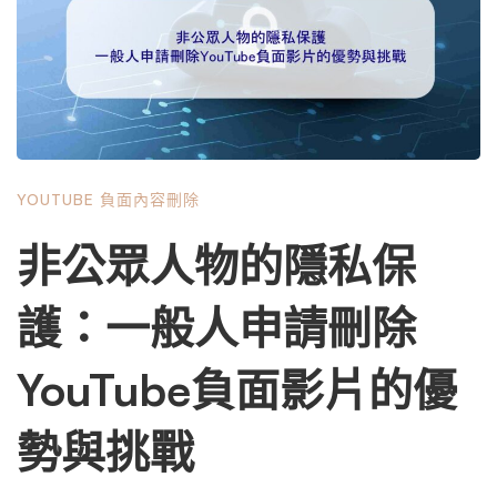
片的方法。 第一部分：理解什麼是「誤導性內容」—YouTu
be的政策基礎 1.1 YouTube對誤導性內容的官方定義 在展開
檢舉行動前，必須先清楚了解YouTube官方如何定義「誤導
性內容」。根據YouTube的社群準則，誤導性內容涵蓋範圍
廣泛，主要包括： 操縱媒體內容：指透過技術手段刻意改
變影片內容以欺騙觀眾。這包括使用深偽技術（Deepfak
YOUTUBE 負面內容刪除
e）偽造他人言行、惡意剪輯使原始發言脈絡失真、刻意調
整影片速度以製造不存在的效果等。 虛假互動行為：雖然
非公眾人物的隱私保
主要針對使用者行為，但若影片內容鼓勵或展示如何透過欺
騙手段增加觀看數或互動率，也可能構成誤導。 實質誤導
護：一般人申請刪除
資訊：這是對付「假開箱」最核心的條款。指影片內容包含
不實資訊，可能造成觀眾在重要事項上受到誤導，特別是關
YouTube負面影片的優
於產品安全、效能、成分或來源的虛假陳述。 1.2 適用於
「假開箱」的具體違規類型 針對開箱影片，以下情況通常
勢與挑戰
可被認定為誤導性內容： 捏造產品缺陷：宣稱產品具有實
際上不存在的問題。例如，在測試手機時刻意用力彎折、將