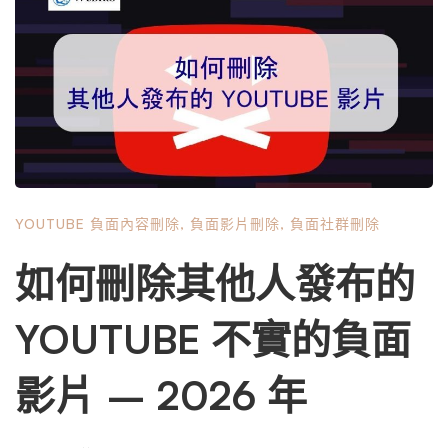
策。 第一章：理解YouTube負面影片的類型與刪除難度 在
討論費用之前，必須先釐清您面臨的負面影片屬於哪種類
型，因為不同類型的違規性質，決定了刪除途徑、成功率與
最終花費。YouTube的社群規範、版權保護機制以及各國法
律對不同侵害行為的處理標準差異極大。 1.1 常見的負面影
片分類 隱私權侵害影片這類影片未經您的同意，公開了您
的住址、電話號碼、身分證字號、就醫紀錄或其他非公開的
個人資訊。YouTube對於隱私權投訴有相對明確的處理流
YOUTUBE 負面內容刪除
,
負面影片刪除
,
負面社群刪除
程，但需要您提供具體證據證明影片中的資訊屬於非公開性
質。這類申訴的成功率較高，費用通常較低。 誹謗與不實
如何刪除其他人發布的
指控影片影片中包含虛假的、損害您名譽的陳述，例如指控
您涉及詐騙、抄襲或違法行為。這是最難處理的類型之一，
YOUTUBE 不實的負面
因為YouTube本身對「意見表達」與「事實陳述」的界線模
糊，且平台傾向於不對言論內容進行實質審查。要移除這類
影片 – 2026 年
影片，往往需要透過法律途徑，費用相對高昂。 版權侵權
影片他人未經授權使用您的原創內容（如音樂、影片片段、
藝術作品）。這是YouTube最成熟的刪除機制，透過DMCA