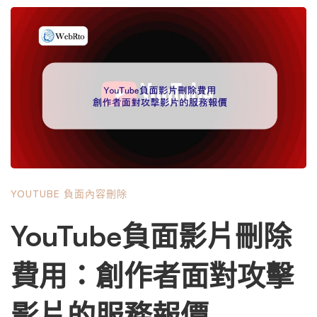
架機制」。 本文將剝開幣圈負面攻擊影片的表層，深入帶
您操作兩條最強而有力的檢舉路徑：第一，主張著作權（版
權）被侵害；第二，主張隱私權或肖像權被侵害。 這兩種
途徑的法律基礎、處理速度與平台態度截然不同，若策略運
用得當，甚至能在 24 小時內讓惡意影片從搜尋結果中徹底
消失。 第一部份：為什麼選擇「著作權」與「隱私權」而
非「內容不實」？ 在進入實戰操作前，您必須先理解一個
殘酷的現實：平台不是法院，他們不負責判斷「真偽」。
如果您向 YouTube 檢舉某影片「內容有誤導幣價之嫌」或
「說我詐騙但我沒有」，99% 的情況會收到罐頭回覆：
YOUTUBE 負面內容刪除
「這是言論自由的範疇，請雙方自行協商或尋求法律途
徑。」平台為了避免陷入審查言論的無底深淵，對於單純的
YouTube負面影片刪除
「事實查核」申訴極度消極。 然而，「著作權」與「隱私
權」屬於明確受法律嚴格保護的絕對權利。 美國《數位千
費用：創作者面對攻擊
禧年著作權法》（DMCA）與歐盟《數位服務法》（DSA）
賦予平台「通知－取下」的強制義務。只要您能證明影片侵
影片的服務報價
害了您的版權（例如盜用您的直播畫面）或侵害了您的隱私