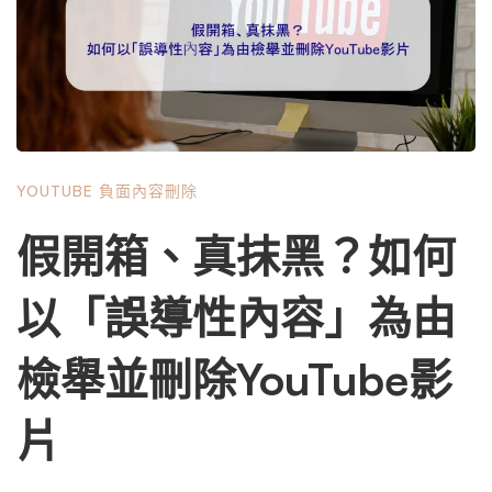
上的一個不實或負面的影片只需幾天就能讓您的聲譽徹底崩
潰。如果 YouTube 上有一個影片包含您的姓名或公司名
稱，則該影片很有可能會在您姓名的 Google 搜尋結果的第
一頁上排名靠前。您可能想知道為什麼會發生這種情況，特
別是如果 YouTube 連結（託管負面 YouTube 影片）的排名
高於已存在多年的其他網路資產。出現這種情況的主要原因
YOUTUBE 負面內容刪除
有3個： 1.參與度： 2023 年 YouTube …
假開箱、真抹黑？如何
以「誤導性內容」為由
檢舉並刪除YouTube影
片