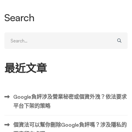
e的判決為例，德國聯邦法院裁定YouTube必須全球封鎖被
認定為誹謗的影片，而非僅在德國境內遮蔽。這個判決打破
Search
了過去平台常用的「地域限制即可」的抗辯理由。然而，Yo
uTube在後續類似案件中仍傾向僅實施IP封鎖，理由是若遵
Search
從德國的全球刪除命令，可能違反美國憲法第一修正案。
for:
這就形成了第一個複雜案例：一家日本企業若要刪除一支在
美國上傳、批評其產品安全的英文影片，必須同時考慮：
實務上，跨國刪除請求的首要策略往往是選擇「法律門檻最
最近文章
低、執行效率最高」的國家作為首要突破點。例如東亞國家
對名譽權的保護通常強於歐美，德國、法國對仇恨言論的界
定較為寬鬆，而新加坡、泰國等國的誹謗法對企業相對友
善。 1.2 歐盟被遺忘權的適用範圍爭議 2019年，Google在
Google負評涉及營業秘密或個資外洩？依法要求
歐盟法院敗訴，法院裁定被遺忘權原則上僅適用於歐盟成員
平台下架的策略
國境內的搜尋服務，而非全球範圍。這個判決對YouTube影
片的跨國刪除產生了深遠影響。 具體案例顯示，一位法國
政治人物試圖刪除一支包含其負面新聞的波蘭語影片，該影
個資法可以幫你刪除Google負評嗎？涉及隱私的
片上傳者為波蘭居民。儘管法國法院下令刪除，YouTube援