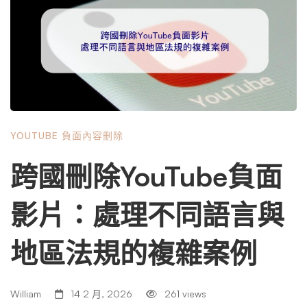
誰，以及戰場的規則。YouTube 作為一個龐大的內容生態
系，其檢舉機制本意是為了維護社群秩序，但這套機制也容
易被濫用。 一、 惡意檢舉的常見類型 二、 YouTube 的審核
機制與漏洞 理解 YouTube 的審核流程，是反擊的關鍵。目
前 YouTube 主要依賴兩種審核方式： 核心問題： 惡意檢舉
者正是利用了平台「先下架、後審查」的防禦性機制，以及
審核人員對特定領域的不熟悉，來達到打壓你的目的。 第
YOUTUBE 負面內容刪除
二部分：黃金救援——頻道被下架後的第一時間行動 當你
發現頻道無法登入，或收到 YouTube 發來的違規通知時，
跨國刪除YouTube負面
請保持冷靜。接下來的 48 小時是黃金救援時間，你的每一
步都至關重要。 第一階段：確認狀態與蒐集證據 第二階
影片：處理不同語言與
段：發起正式申訴 這是決定性的一步。許多人因為情緒激
動，寫出充滿情緒謾罵的申訴信，這通常會被直接忽略。你
地區法規的複雜案例
需要的是一封「理性、結構清晰、符合平台規範」的申訴
書。 第三階段：等待期間的應對 提交申訴後，可能會需要
數天到數週的時間。在此期間，請勿重複提交相同的申訴，
William
14 2 月, 2026
261 views
這會讓你的案件被系統視為「垃圾訊息」而排在最後。可以