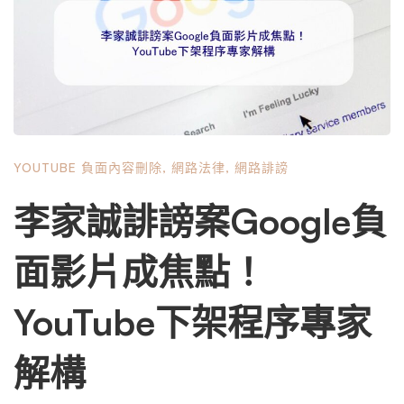
議題，旨在為可能面臨此困境的一般人提供一份完整的權益
說明與行動指南，同時剖析在現行體制下，個人捍衛自身數
位隱私的真實現狀。 第一章：非公眾人物的定義與其隱私
權的獨特性 在深入探討刪除影片的過程前，必須先釐清
「非公眾人物」在法律與社會學上的定義，以及為何他們在
隱私保護上應享有不同的地位。 第二章：面對負面影片，
YOUTUBE 負面內容刪除
,
網路法律
,
網路誹謗
非公眾人物所擁有的先天優勢 與公眾人物相比，非公眾人
物在要求平台下架影片時，具備一些獨特的優勢，這些優勢
李家誠誹謗案Google負
往往源於法律對弱勢方的保護。 第三章：刪除路上的層層
關卡：非公眾人物面臨的巨大挑戰 儘管擁有上述優勢，非
面影片成焦點！
公眾人物在實際要求刪除 YouTube 影片的過程中，仍會遭
遇一系列艱鉅的挑戰，這些挑戰橫跨法律、技術、平台政策
YouTube下架程序專家
與心理層面。 第四章：實戰策略：非公眾人物申請刪除影
片的具體行動指南 面對上述挑戰，非公眾人物並非束手無
解構
策。一套有系統、冷靜且多管齊下的策略，能有效提高成功
刪除影片的機率。 第五章：比較視野：不同司法管轄區對