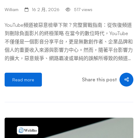
護，平台對於第三方上傳的內容通常享有廣泛的豁免權，沒
William
16 2 月, 2026
517 views
有義務主動監控內容，且在接獲通知後，只要按照既定程序
處理，便可免於承擔法律責任。 在與平台協商無果後，提
YouTube頻道被惡意檢舉下架？完整實戰指南：從恢復頻道
訴便成為了最終選擇。李家誠方面很可能選擇在香港或對其
到刪除負面影片的終極策略 在當今的數位時代，YouTube
有利的司法管轄區提起訴訟，控告的對象除了最初的影片上
不僅僅是一個影音分享平台，更是無數創作者、企業品牌和
傳者，也可能將G […] …
個人的重要收入來源與影響力中心。然而，隨著平台影響力
的擴大，惡意競爭、網路霸凌或單純的誤解所導致的頻道被
檢舉下架事件層出不窮。當你心血結晶的頻道突然消失，數
千部影片、數十萬訂閱者一夕之間化為烏有，那種焦慮與無
Share this post
Read more
助感是難以言喻的。 本文將深入探討這個棘手的問題，提
供一套從「緊急應變」、「申訴恢復」到「清除負面痕跡」
的完整實戰策略。我們將結合實際案例與平台規則，詳細說
明如何協助客戶（或你自己）在最短時間內逆轉局勢，重新
站穩腳步。這不僅是一篇教學文，更是一份你在數位世界中
的生存手冊。 第一部分：理解戰場——惡意檢舉的常見手
法與平台機制 在開始行動之前，我們必須先了解敵人是