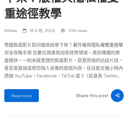
如：「這家公司賣的是假貨」、「老闆捲款潛逃了」），Yo
重途徑教學
uTube 的審查員通常不會以社群規範為由移除影片。他們的
標準回覆是：「這屬於觀點表達或事實爭議，非平台管轄範
圍。」 1.2 法律層面的誹謗要件（台灣法律視角） 為了後續
William
18 4 月, 2026
256 views
撰寫有效的法律信函，你必須先自我審查該言論是否符合法
律上的「誹謗」要件。根據中華民國刑法第 310 條及民法侵
幣圈負面影片如何徹底檢舉下架？著作權與隱私權雙重進擊
權行為規定，構成誹謗需滿足以下條件（這也是 Google 法
完全攻略手冊 在數位資產與加密貨幣領域，資訊傳播的速
務部門審查下架要求的參考標準）： 法律要件 具體內容說
度極快。一則未經查證的負面影片、惡意剪接的訪談片段，
明 對應的 YouTube 言論範例 1. 意 …
甚至是直接盜用您個人肖像的造假內容，往往能在幾小時內
透過 YouTube、Facebook、TikTok 或 X（前身為 Twitter）
擴散至整個幣圈社群。對於項目方、KOL（意見領袖）或交
易者而言，這不只是名譽損害，更可能直接引發恐慌性拋
Share this post
Read more
售、資金抽離或法律糾紛。 面對這種數位危機，許多人第
一時間想到的是「找公關公司洗白」或「花錢下廣告壓過
去」，但在演算法至上的影音平台生態系中，最有效、最根
本且最符合成本效益的手段，其實是 「平台內部的檢舉下