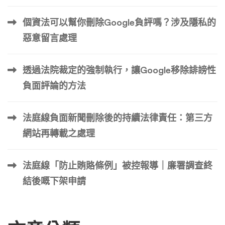
– 90 天 6 個月 – 2 年以上 包含撰狀、開庭、判決確定、
發函要求移除 …
個資法可以幫你刪除Google負評嗎？涉及隱私的
惡意留言處理
透過法院裁定的強制執行，讓Google移除誹謗性
負面評論的方法
法庭線負面新聞刪除後的持續法律責任：第三方
網站再轉載之處理
法庭線「防止賄賂條例」被控報導｜廉署調查終
結後嘅下架申請