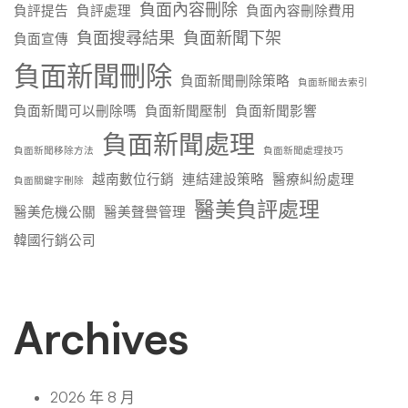
負面內容刪除
負評提告
負評處理
負面內容刪除費用
負面搜尋結果
負面新聞下架
負面宣傳
負面新聞刪除
負面新聞刪除策略
負面新聞去索引
負面新聞可以刪除嗎
負面新聞壓制
負面新聞影響
負面新聞處理
負面新聞移除方法
負面新聞處理技巧
越南數位行銷
連結建設策略
醫療糾紛處理
負面關鍵字刪除
醫美負評處理
醫美危機公關
醫美聲譽管理
韓國行銷公司
Archives
2026 年 8 月