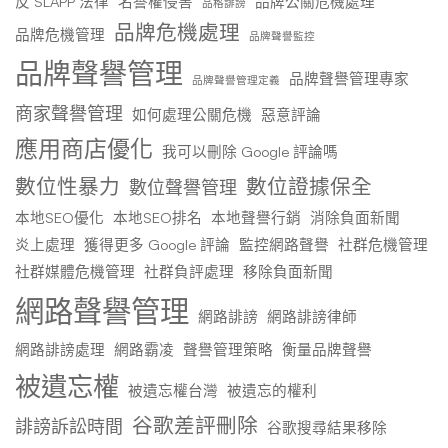
反 SLAPP 法律
名譽權侵害
品牌公關危機處理
品格誹謗
品牌危機處理
品牌危機管理
品牌聲譽監控
品牌聲譽管理
品牌聲譽管理專家
品牌聲譽管理定義
商家聲譽管理
如何處理公關危機
惡意評論
應用商店優化
我可以刪除 Google 評論嗎
數位性暴力
數位證據保全
數位聲譽管理
本地SEO優化
本地SEO排名
本地聲譽行銷
消除負面新聞
炎上處理
獲得更多 Google 評論
監控網路聲譽
社群危機管理
社群媒體危機管理
社群負評處理
移除負面新聞
網路聲譽管理
網路誹謗
網路誹謗律師
網路誹謗處理
網路霸凌
聲譽管理策略
衡量品牌聲譽
被遺忘權
被遺忘權台灣
被遺忘的權利
谷歌差評刪除
誹謗訴訟時間
谷歌搜尋結果移除