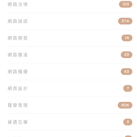
網路法律
103
網路誹謗
374
網路開發
14
網路霸凌
33
網路騷擾
63
網頁設計
7
聲譽管理
406
被遺忘權
3