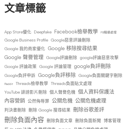
文章標籤
Facebook檢舉教學
App Store優化
Deepfake
FB騷擾處理
Google Business Profile
Google惡意評論刪除
Google 移除搜尋結果
Google 我的商家優化
Google 聲譽管理
Google評論刪除
google評論惡意攻擊
google負評刪除
Google 評論政策
Google 評論管理
Google負評移除
Google負評申訴
Google負面關鍵字刪除
Threads檢舉教學
Threads負面貼文處理
Reddit
個人資料保護法
YouTube 誹謗影片刪除
個人聲譽危機
內容營銷
公關危機
公關危機處理
公然侮辱罪
刪除谷歌差評
判決書刪除
刪除 Google 搜尋結果
刪除負面內容
刪除負面文章
刪除負面新聞
博客管理