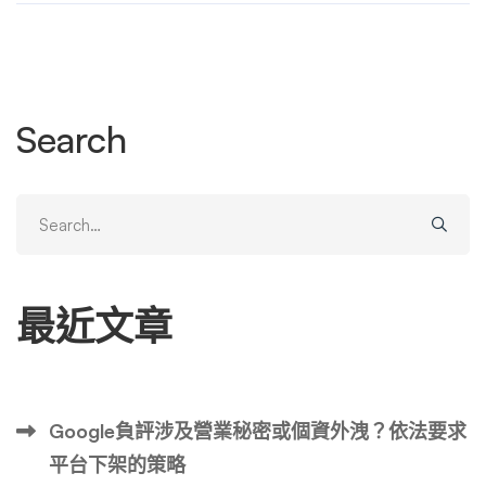
聽起來直接，但在幣圈的實際生態裡，「刪除」本身是最困
難、最費時、最不可控的環節。因此，在討論時間之前，必
須先建立一個基本認知：處理負面關鍵字的手段分成兩大類
——「源頭刪除」與「搜尋結果壓制」。 1. 源頭刪除：想
Search
讓文章徹底從網站消失 源頭刪除指的是直接讓那篇負面文
章、貼文、影片或 PDF 檔案從原始發布平台上下架。例如
PTT 文章被板主刪除、Facebook 貼文被檢舉下架、新聞媒
Search
體撤稿、論壇帳號自刪內容等。 2. 搜尋結果壓制：讓負面
for:
連結沉到第二頁以後 壓制策略不處理原始文章，而是透過
建立大量正面、中性或相關性高的新內容，讓 Google 等搜
最近文章
尋引擎認為這些新頁面比負面文章更值得排在前面。當使用
者搜尋某個關鍵字（例如「XX 交易所 詐騙」）時，第一頁
甚至第二頁都是你精心佈局的內容，負面連結被推到第三頁
之後。 時間差異總覽表 處理方式 理想情況時間 常見實際時
Google負評涉及營業秘密或個資外洩？依法要求
間 備註 源頭刪除（平台申訴） 3 – 14 天 30 – 180 天或失
平台下架的策略
敗 取決於平台客服效率與證據力 源頭刪除（法律途徑） 60