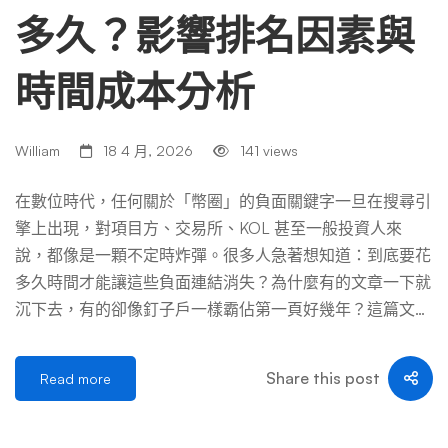
多久？影響排名因素與
時間成本分析
William
18 4 月, 2026
141 views
在數位時代，任何關於「幣圈」的負面關鍵字一旦在搜尋引
擎上出現，對項目方、交易所、KOL 甚至一般投資人來
說，都像是一顆不定時炸彈。很多人急著想知道：到底要花
多久時間才能讓這些負面連結消失？為什麼有的文章一下就
沉下去，有的卻像釘子戶一樣霸佔第一頁好幾年？這篇文章
將用最實際的操作經驗與市場觀察，深入拆解負面關鍵字刪
除或壓制的時間邏輯、影響排名的多維度因素，以及背後隱
Share this post
Read more
藏的時間與金錢成本。 一、先搞清楚一件事：負面關鍵字
的「刪除」與「壓制」是兩條完全不同的路 很多業主第一
次找上門來，開口就說：「幫我把那篇黑文刪掉。」這句話