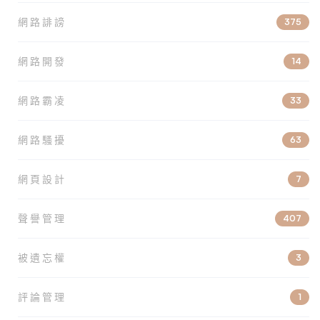
網路誹謗
375
網路開發
14
網路霸凌
33
網路騷擾
63
網頁設計
7
聲譽管理
407
被遺忘權
3
評論管理
1