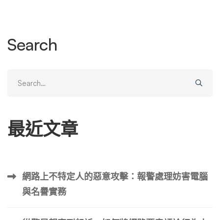
航這個複雜過程並最大化成功機會的最重要一步。 CPSC
下架/修正文章 律師 …
Search
Search
for:
最近文章
網路上不特定人的惡意攻擊：報警處理妨害電腦
與名譽實務