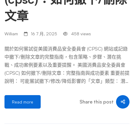
文章
William
16 7 月, 2025
458 views
關於如何嘗試從美國消費品安全委員會 (CPSC) 網站或記錄
中撤下/刪除文章的完整指南，包含策略、步驟、潛在挑
戰、成功案例要素以及重要提醒。 美國消費品安全委員會
(CPSC) 如何撤下/刪除文章：完整指南與成功要素 重要前提
說明： 可能嘗試撤下/修改/降低影響的「文章」類型： 潛
在途徑與策略： 成功案例關鍵要素： 「成功」案例的典型
樣貌 (非完全刪除)： 絕對不該做的事情： 總結： 從 CPSC
Share this post
Read more
完全刪除文章是一項幾乎不可能完成的任務。更現實且可能
成功的策略是： 成功的關鍵在於：快速反應、確鑿證據、
專業溝通（最好透過律師）、具體合理的請求，以及對政府
透明度原則的理解與尊重。 聘請經驗豐富的法律顧問是導