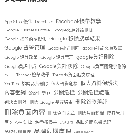
Facebook檢舉教學
App Store優化
Deepfake
Google Business Profile
Google惡意評論刪除
Google 移除搜尋結果
Google 我的商家優化
Google 聲譽管理
Google評論刪除
google評論惡意攻擊
google負評刪除
Google 評論政策
Google 評論管理
Google負評移除
Google負評申訴
Google負面關鍵字刪除
Threads檢舉教學
Threads負面貼文處理
Reddit
個人資料保護法
YouTube 誹謗影片刪除
個人聲譽危機
內容營銷
公關危機
公關危機處理
公然侮辱罪
刪除谷歌差評
判決書刪除
刪除 Google 搜尋結果
刪除負面內容
刪除負面文章
刪除負面新聞
博客管理
反 SLAPP 法律
名譽權侵害
品牌公關危機處理
品格誹謗
品牌危機處理
品牌危機管理
品牌聲譽監控