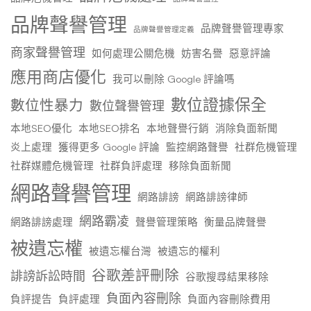
品牌聲譽管理
品牌聲譽管理專家
品牌聲譽管理定義
商家聲譽管理
如何處理公關危機
妨害名譽
惡意評論
應用商店優化
我可以刪除 Google 評論嗎
數位證據保全
數位性暴力
數位聲譽管理
本地SEO優化
本地SEO排名
本地聲譽行銷
消除負面新聞
炎上處理
獲得更多 Google 評論
監控網路聲譽
社群危機管理
社群媒體危機管理
社群負評處理
移除負面新聞
網路聲譽管理
網路誹謗
網路誹謗律師
網路霸凌
網路誹謗處理
聲譽管理策略
衡量品牌聲譽
被遺忘權
被遺忘權台灣
被遺忘的權利
谷歌差評刪除
誹謗訴訟時間
谷歌搜尋結果移除
負面內容刪除
負評提告
負評處理
負面內容刪除費用