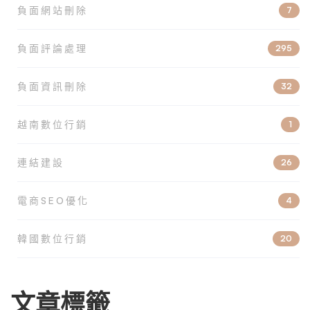
負面網站刪除
7
負面評論處理
295
負面資訊刪除
32
越南數位行銷
1
連結建設
26
電商SEO優化
4
韓國數位行銷
20
文章標籤