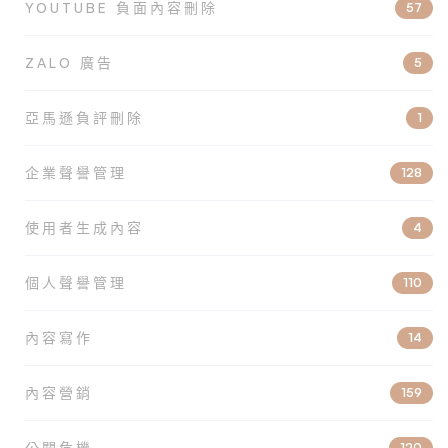
YOUTUBE 負面內容刪除
57
ZALO 廣告
5
亞馬遜負評刪除
1
企業聲譽管理
128
使用者生成內容
4
個人聲譽管理
110
內容寫作
14
內容營銷
159
公關危機
120