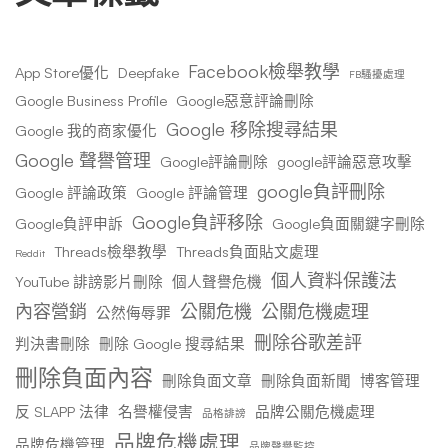
Facebook檢舉教學
App Store優化
Deepfake
FB騷擾處理
Google Business Profile
Google惡意評論刪除
Google 移除搜尋結果
Google 我的商家優化
Google 聲譽管理
Google評論刪除
google評論惡意攻擊
google負評刪除
Google 評論政策
Google 評論管理
Google負評移除
Google負評申訴
Google負面關鍵字刪除
Threads檢舉教學
Threads負面貼文處理
Reddit
個人資料保護法
YouTube 誹謗影片刪除
個人聲譽危機
內容營銷
公關危機
公關危機處理
公然侮辱罪
刪除谷歌差評
判決書刪除
刪除 Google 搜尋結果
刪除負面內容
刪除負面文章
刪除負面新聞
博客管理
反 SLAPP 法律
名譽權侵害
品牌公關危機處理
品格誹謗
品牌危機處理
品牌危機管理
品牌聲譽監控