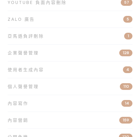
YOUTUBE 負面內容刪除
57
ZALO 廣告
5
亞馬遜負評刪除
1
企業聲譽管理
128
使用者生成內容
4
個人聲譽管理
110
內容寫作
14
內容營銷
159
公關危機
120