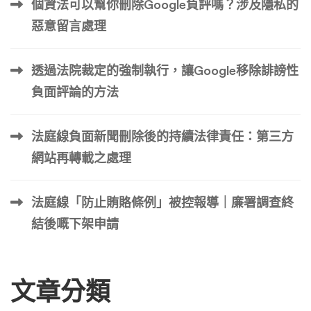
個資法可以幫你刪除Google負評嗎？涉及隱私的
上，那麼，問題很可能出在「轉換」的環節。我們將焦點鎖
惡意留言處理
定在「轉換率漏斗」上。 關鍵的發現，出現在產品頁面的
行為數據與評價區： 當我們深入分析核心產品A的Google A
透過法院裁定的強制執行，讓Google移除誹謗性
nalytics事件追蹤與熱力圖時，發現了不尋常的模式： 這強
烈暗示了，問題的癥結點在「評價區」。我們立刻檢視了產
負面評論的方法
品A的評價區，發現了三則在過去一個月內陸續出現的「一
星負評」。這三則負評具備以下特徵： 這三則惡意負評，
法庭線負面新聞刪除後的持續法律責任：第三方
像三根毒刺，直接釘在產品A的門面上。雖然評價總數有30
網站再轉載之處理
0多則，整體星等僅從4.7微降到4.6，但根據「負面偏好」
的心理學原理——人們會更關注並優先處理負面資訊— […]
法庭線「防止賄賂條例」被控報導｜廉署調查終
…
結後嘅下架申請
文章分類