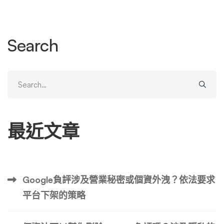
私，品牌與細節將進行匿名化處理），完整還原我們如何透
過數據分析，鎖定惡意負評的影響，執行有效的刪除策略，
並最終見證訂單量在一個月內戲劇性提升50%的全過程。
Search
這不僅僅是一個「刪除」的動作，更是一場關於數據、心理
與策略的綜合戰役。 第一章：暴風雨前的寧靜——品牌背
景與初始數據表現 我們的案例主角，我們稱之為「A品
Search
牌」，是一家專注於銷售高單價（平均客單價約新台幣8,0
for:
00元）家居用品的電商品牌。A品牌經營已超過三年，憑藉
著優良的產品品質與初期積極的社群經營，累積了一定的口
最近文章
碑與忠實客戶。在事件發生前，其營運數據表現穩定： 從
數據上看，A品牌處於一個健康且穩定成長的階段。然而，
一場危機正悄然降臨。 第二章：數據異動的蛛絲馬跡——
發現問題的開端 一切的起點，來自於行銷團隊在例行週會
Google負評涉及營業秘密或個資外洩？依法要求
中提出的一個異常現象：過去三週，整體訂單量出現了連續
平台下架的策略
性的小幅下滑，雖然跌幅不大（約5%-8%），但違背了該
季節應有的成長趨勢。 我們立即啟動了數據偵查。首先排
除了常見的外部因素： 問題沒有出現在「流量」的獲取