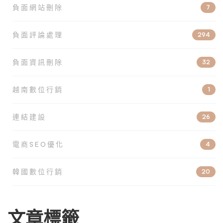
負面網站刪除
7
負面評論處理
294
負面資訊刪除
32
越南數位行銷
1
連結建設
26
電商SEO優化
4
韓國數位行銷
20
文章標籤