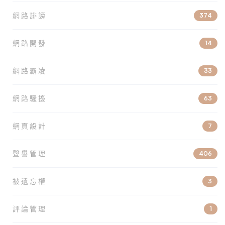
網路誹謗
374
網路開發
14
網路霸凌
33
網路騷擾
63
網頁設計
7
聲譽管理
406
被遺忘權
3
評論管理
1