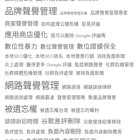
品牌聲譽管理
品牌聲譽管理專家
品牌聲譽管理定義
商家聲譽管理
如何處理公關危機
惡意評論
應用商店優化
我可以刪除 Google 評論嗎
數位性暴力
數位證據保全
數位聲譽管理
本地SEO優化
本地SEO排名
本地聲譽行銷
消除負面新聞
炎上處理
獲得更多 Google 評論
監控網路聲譽
社群危機管理
社群媒體危機管理
社群負評處理
移除負面新聞
網路聲譽管理
網路誹謗
網路誹謗律師
網路誹謗處理
網路霸凌
聲譽管理策略
衡量品牌聲譽
被遺忘權
被遺忘權台灣
被遺忘的權利
谷歌差評刪除
誹謗訴訟時間
谷歌搜尋結果移除
負面內容刪除
負評提告
負評處理
負面內容刪除費用