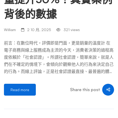
背後的數據
William
2 10 月, 2025
321 views
前言：在數位時代，評價即是門面，更是銷量的溫度計 在
電子商務與線上服務成為主流的今天，消費者決策的過程高
度依賴於「社會認證」。所謂社會認證，簡單來說，就是人
們在不確定的情境下，會傾向於觀察他人的行為來決定自己
的行為。而線上評論，正是社會認證最直接、最普遍的體
現。一個產品或服務的評價區，不僅僅是反饋的集合，更是
一個動態的、極具影響力的銷售戰場。 我們常常聽到「一
Share this post
Read more
顆老鼠屎，壞了一鍋粥」，在網路世界裡，一則惡意負評的
殺傷力，遠超過一顆老鼠屎，它更像是一個具有高度傳染性
的病毒，能夠在短時間內侵蝕品牌長期累積的信譽與信任。
本文將透過一個我們親身操盤的真實案例（為保護客戶隱