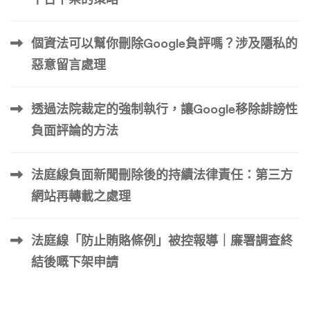
完美匹配用戶的搜尋意圖。 第二章：戰略藍圖——SEO屏
蔽的四大核心支柱 成功的SEO屏蔽不是單一技巧，而是一
個資法可以幫你刪除Google負評嗎？涉及隱私的
個系統工程，建立在四大支柱上： 接下來，我們將深入每
惡意留言處理
一個支柱的實作細節。 第三章：支柱一：內容創造——打
造無可撼動的正面內容矩陣 你的目標是創造一系列能夠代
透過法院裁定的強制執行，讓Google移除誹謗性
表你或你的品牌最佳面貌的內容。這些內容應該多樣化、高
質量、並且持續更新。 1. 官方自有資產：你的主戰場 這是
負面評論的方法
你能完全控制的領域，是內容創造的核心。 2. 內容類型多
樣化：滿足不同搜尋意圖 不要只寫文字。不同形式的內容
法庭線負面新聞刪除後的持續法律責任：第三方
能吸引不同受眾，也能增加佔領SERP不同版位的機會（如
網站再轉載之處理
影片、圖片結果）。 3. 關鍵詞策略：精準定位搜尋意圖 第
四章：支柱二：技術SEO——為搜尋引擎鋪 […] …
法庭線「防止賄賂條例」被控報導｜廉署調查終
結後嘅下架申請