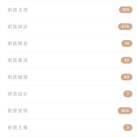
網路法律
103
網路誹謗
374
網路開發
14
網路霸凌
33
網路騷擾
63
網頁設計
7
聲譽管理
406
被遺忘權
3