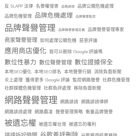
反 SLAPP 法律
名譽權侵害
品牌公關危機處理
品格誹謗
品牌危機處理
品牌危機管理
品牌聲譽監控
品牌聲譽管理
品牌聲譽管理專家
品牌聲譽管理定義
商家聲譽管理
如何處理公關危機
惡意評論
應用商店優化
我可以刪除 Google 評論嗎
數位性暴力
數位證據保全
數位聲譽管理
本地SEO優化
本地SEO排名
本地聲譽行銷
消除負面新聞
炎上處理
獲得更多 Google 評論
監控網路聲譽
社群危機管理
社群媒體危機管理
社群負評處理
移除負面新聞
網路聲譽管理
網路誹謗
網路誹謗律師
網路誹謗處理
網路霸凌
聲譽管理策略
衡量品牌聲譽
被遺忘權
被遺忘權台灣
被遺忘的權利
谷歌差評刪除
誹謗訴訟時間
谷歌搜尋結果移除