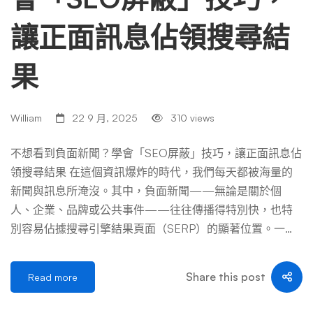
讓正面訊息佔領搜尋結
果
William
22 9 月, 2025
310 views
不想看到負面新聞？學會「SEO屏蔽」技巧，讓正面訊息佔
領搜尋結果 在這個資訊爆炸的時代，我們每天都被海量的
新聞與訊息所淹沒。其中，負面新聞——無論是關於個
人、企業、品牌或公共事件——往往傳播得特別快，也特
別容易佔據搜尋引擎結果頁面（SERP）的顯著位置。一則
負面新聞可能對個人名譽造成毀滅性打擊，或讓企業耗費數
年心血建立的品牌形象一夕崩塌。 當人們在Google、Bing
Share this post
Read more
或其他搜尋引擎上輸入你的名字或品牌名稱時，最不希望看
到的就是排在前幾名的都是過時的負面報導、惡意的攻擊文