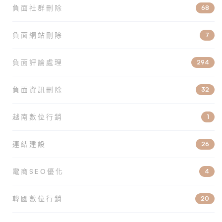
負面社群刪除
68
負面網站刪除
7
負面評論處理
294
負面資訊刪除
32
越南數位行銷
1
連結建設
26
電商SEO優化
4
韓國數位行銷
20