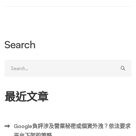
章、或是未經證實的謠言。你可能會想：「可以刪掉這些連
結嗎？」除非內容涉及明確的違法事實（如誹謗、侵犯隱
私），並通過法律程序成功要求平台下架，否則大多數情況
下，刪除並非易事。 與其陷入一場幾乎不可能贏的「刪除
戰」，更聰明、更有效且合乎道德的策略是所謂的「SEO屏
Search
蔽」。這並非指利用技術手段「屏蔽」或「隱藏」負面資訊
（這幾乎不可能且違反搜尋引擎準則），而是透過一套積
極、正面的搜尋引擎優化（SEO）策略，「稀釋」負面內容
Search
的能見度，並讓你自己創造的優質、正面內容佔領搜尋結果
for:
的前幾名，從而將負面新聞擠到後幾頁，使其幾乎不被人發
現。 這是一場為自身「數位足跡」主導權而戰的過程。以
最近文章
下，我們將深度剖析「SEO屏蔽」的完整心法與實戰技巧。
第一章：理解戰場——搜尋引擎如何運作與為何負面新聞
排名高 在開始之前，你必須先了解你的對手與戰場。為什
麼負面新聞總是排名那麼好？ 「SEO屏蔽」的核心，就是
Google負評涉及營業秘密或個資外洩？依法要求
針對上述每一點，用你自己的內容與之競爭。你要建立更具
平台下架的策略
權威的資產、創造更新鮮的內容、吸引更真實的參與度，並