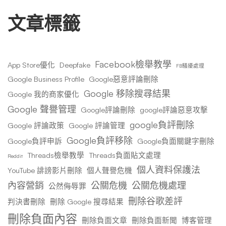
文章標籤
Facebook檢舉教學
App Store優化
Deepfake
FB騷擾處理
Google Business Profile
Google惡意評論刪除
Google 移除搜尋結果
Google 我的商家優化
Google 聲譽管理
Google評論刪除
google評論惡意攻擊
google負評刪除
Google 評論政策
Google 評論管理
Google負評移除
Google負評申訴
Google負面關鍵字刪除
Threads檢舉教學
Threads負面貼文處理
Reddit
個人資料保護法
YouTube 誹謗影片刪除
個人聲譽危機
內容營銷
公關危機
公關危機處理
公然侮辱罪
刪除谷歌差評
判決書刪除
刪除 Google 搜尋結果
刪除負面內容
刪除負面文章
刪除負面新聞
博客管理