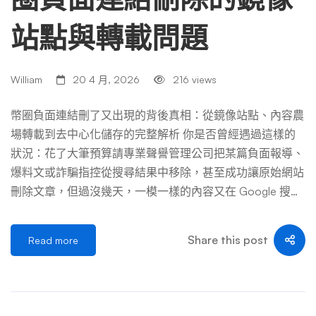
站點與轉載問題
William
20 4 月, 2026
216 views
幣圈負面連結刪了又出現的背後真相：從鏡像站點、內容農
場轉載到去中心化儲存的完整解析 你是否曾經遇過這樣的
狀況：花了大筆預算請專業聲譽管理公司把某篇負面報導、
爆料文或詐騙指控從搜尋結果中移除，甚至成功讓原始網站
刪除文章，但過沒幾天，一模一樣的內容又在 Google 搜尋
結果的第一頁冒出來，而且網址還不只一個，彷彿野火燒不
盡，春風吹又生。 這在加密貨幣產業尤其普遍。無論是交
Share this post
Read more
易所被指控挪用用戶資產、某個 DeFi 專案遭質疑程式碼有
後門、或是知名 KOL 被爆出帶單割韭菜，相關的負面連結
就像打地鼠遊戲裡那隻永不死心的地鼠——你從這邊敲下
去，它立刻從另外兩個洞口探出頭來。 這篇文章不談理