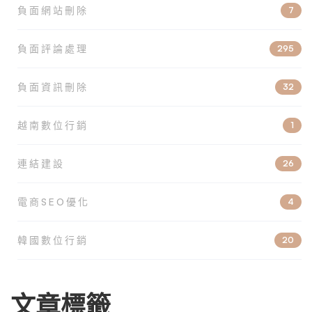
負面網站刪除
7
負面評論處理
295
負面資訊刪除
32
越南數位行銷
1
連結建設
26
電商SEO優化
4
韓國數位行銷
20
文章標籤