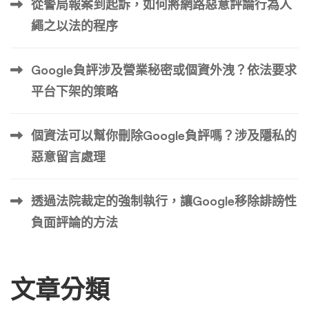
從警局報案到起訴，如何將網路惡意評論行為人
控特別容易被大量複製？這與加密貨幣社群的資訊消費習慣
繩之以法的程序
密切相關。幣圈參與者極度依賴 Telegram、Discord、Twitt
er（現為 X）與各種區塊鏈新聞聚合器來獲取資訊。當一個
Google負評涉及營業秘密或個資外洩？依法要求
交易所爆出擠兌危機，或者某個智能合約被審計公司標示為
高風險，這類消息在社群內部的傳播速度是以「分鐘」為單
平台下架的策略
位計算。 為了搶流量、賺取廣告費或導流到自家交易平
台，大量內容農場網站、小型區塊鏈媒體、甚至個人部落格
個資法可以幫你刪除Google負評嗎？涉及隱私的
會在第一時間透過 RSS 訂閱或爬蟲程式自動抓取熱門消
惡意留言處理
息，然後幾乎原封不 […] …
透過法院裁定的強制執行，讓Google移除誹謗性
負面評論的方法
文章分類