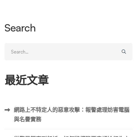
論，直接用最貼近實務的視角，為你拆解「負面連結刪了又
出現」的完整技術鏈條、背後驅動的生態系利益，以及如果
你自己或你的公司不幸成為苦主，真正有用的應對策略。
Search
一、不是 Google 不幫忙，而是整個生態系都在跟內容刪除
作對 多數人第一個直覺反應是「Google 怎麼不更新資料
庫？」「明明原文已經 404 了為什麼搜尋結果還在？」這
Search
種認知落差來自於對搜尋引擎運作邏輯的誤解。Google 的
for:
角色是索引器（Indexer），不是內容的仲裁者或永久儲存
庫。當一篇負面文章從原始網域消失，Google 需要時間重
最近文章
新爬取該網址、發現狀態碼變成 404 或 410，才會將該筆
資料從索引庫中移除。這個過程快則數天，慢則數週，端看
該網站的爬取優先級與 Google 當下的資源分配。 但更根本
的問題在於：原始文章雖然刪除了，但內容的複本早已擴散
網路上不特定人的惡意攻擊：報警處理妨害電腦
到數十甚至數百個不同的網域上，而這些網域對 Google 來
與名譽實務
說都是「獨立的網頁」，必須一個一個去處理。這才是幣圈
負面連結刪了又出現的真正核心癥結。 1-1 幣圈負面內容的
「高複製價值」特性 為什麼偏偏是幣圈的新聞、爆料、指