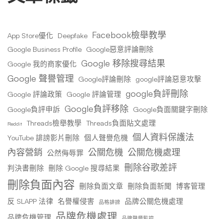
Facebook檢舉教學
App Store優化
Deepfake
Google Business Profile
Google惡意評論刪除
Google 移除搜尋結果
Google 我的商家優化
Google 聲譽管理
Google評論刪除
google評論惡意攻擊
google負評刪除
Google 評論政策
Google 評論管理
Google負評移除
Google負評申訴
Google負面關鍵字刪除
Threads檢舉教學
Threads負面貼文處理
Reddit
個人資料保護法
YouTube 誹謗影片刪除
個人聲譽危機
內容營銷
公關危機
公關危機處理
公然侮辱罪
刪除谷歌差評
判決書刪除
刪除 Google 搜尋結果
刪除負面內容
刪除負面文章
刪除負面新聞
博客管理
反 SLAPP 法律
名譽權侵害
品牌公關危機處理
品格誹謗
品牌危機處理
品牌危機管理
品牌聲譽監控