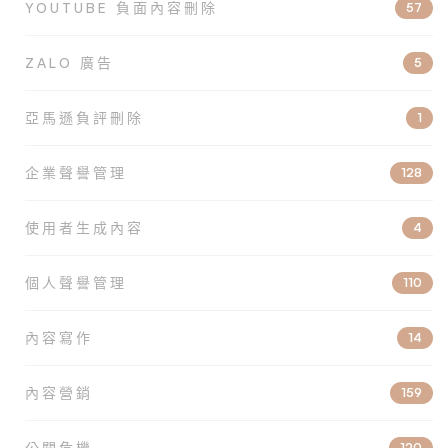
YOUTUBE 負面內容刪除
57
ZALO 廣告
5
亞馬遜負評刪除
1
企業聲譽管理
128
使用者生成內容
4
個人聲譽管理
110
內容寫作
14
內容營銷
159
公關危機
120