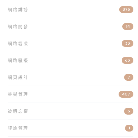
網路誹謗
375
網路開發
14
網路霸凌
33
網路騷擾
63
網頁設計
7
聲譽管理
407
被遺忘權
3
評論管理
1