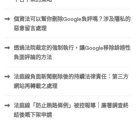
覽器指紋的一致性等。即使是最先進的自動化工具，也很難
完美模仿人類在所有技術指標上的隨機性。 活動時間異
個資法可以幫你刪除Google負評嗎？涉及隱私的
常：人類用戶通常有相對規律的活躍時間，對應於其所在時
惡意留言處理
區的白天和晚上。而自動化軟體可能表現出24小時不間斷
的活動，或者在用戶通常睡眠的時間段內持續發文和互動，
透過法院裁定的強制執行，讓Google移除誹謗性
這種異常很容易觸發安全檢測。 內容重複性：許多自動化
軟體用於推廣特定內容或產品，導致發布的內容具有高度重
負面評論的方法
複性，或者包含大量相似鏈接。這種重複模式也是Faceboo
k檢測系統關注的重點。 地理位置異常：如果您的帳號通常
法庭線負面新聞刪除後的持續法律責任：第三方
從一個地理位置登錄，突然之間從另一個國家或地區的IP地
網站再轉載之處理
址訪問，特別是如果這個新位置與自動化軟體伺服器的地理
位 […] …
法庭線「防止賄賂條例」被控報導｜廉署調查終
結後嘅下架申請