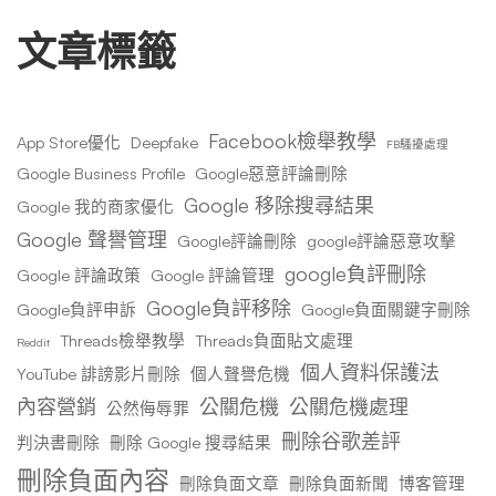
文章標籤
Facebook檢舉教學
App Store優化
Deepfake
FB騷擾處理
Google Business Profile
Google惡意評論刪除
Google 移除搜尋結果
Google 我的商家優化
Google 聲譽管理
Google評論刪除
google評論惡意攻擊
google負評刪除
Google 評論政策
Google 評論管理
Google負評移除
Google負評申訴
Google負面關鍵字刪除
Threads檢舉教學
Threads負面貼文處理
Reddit
個人資料保護法
YouTube 誹謗影片刪除
個人聲譽危機
內容營銷
公關危機
公關危機處理
公然侮辱罪
刪除谷歌差評
判決書刪除
刪除 Google 搜尋結果
刪除負面內容
刪除負面文章
刪除負面新聞
博客管理