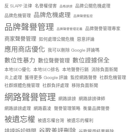
反 SLAPP 法律
名譽權侵害
品牌公關危機處理
品格誹謗
品牌危機處理
品牌危機管理
品牌聲譽監控
品牌聲譽管理
品牌聲譽管理專家
品牌聲譽管理定義
商家聲譽管理
如何處理公關危機
惡意評論
應用商店優化
我可以刪除 Google 評論嗎
數位性暴力
數位證據保全
數位聲譽管理
本地SEO優化
本地SEO排名
本地聲譽行銷
消除負面新聞
炎上處理
獲得更多 Google 評論
監控網路聲譽
社群危機管理
社群媒體危機管理
社群負評處理
移除負面新聞
網路聲譽管理
網路誹謗
網路誹謗律師
網路誹謗處理
網路霸凌
聲譽管理策略
衡量品牌聲譽
被遺忘權
被遺忘權台灣
被遺忘的權利
谷歌差評刪除
誹謗訴訟時間
谷歌搜尋結果移除