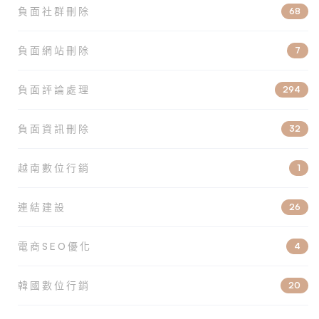
負面社群刪除
68
負面網站刪除
7
負面評論處理
294
負面資訊刪除
32
越南數位行銷
1
連結建設
26
電商SEO優化
4
韓國數位行銷
20