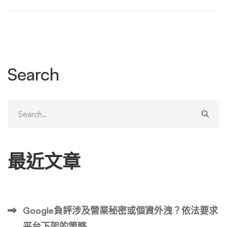
甚至從中學到寶貴的數位資產管理經驗。立即恢復fb帳號 自
動化軟體觸發Facebook安全機制的原因與機制 要理解為什
麼Facebook會鎖定使用自動化軟體的帳號，首先需要了解
社交媒體平台面臨的安全挑戰。Facebook每天處理數十億
次登錄嘗試，其中相當一部分來自惡意機器人、駭客攻擊和
Search
虛假帳號操作。這些自動化活動威脅用戶隱私、散佈虛假信
息，甚至進行金融詐騙。為此，Facebook建立了一套複雜
的安全檢測系統，能夠分析用戶行為模式，識別出異常活
Search
動。 自動化軟體通常會在以下方面觸發Facebook的安全機
for:
制： 行為模式異常：人類使用Facebook的行為具有隨機性
和情境性，我們可能會在不同帖子間快速滾動，突然停下來
最近文章
閱讀某個感興趣的內容，然後繼續滾動。而自動化軟體往往
表現出機械化的行為模式——固定的點贊間隔、精準的發
帖時間、重複性內容分享，或者持續不間斷的活動。這些模
式對於Facebook的算法來說是明顯的紅旗信號。 技術指標
Google負評涉及營業秘密或個資外洩？依法要求
異常：當使用自動化軟體時，往往會在技術層面留下痕跡。
平台下架的策略
例如，API請求的頻率與模式、點擊事件的間隔精確度、瀏