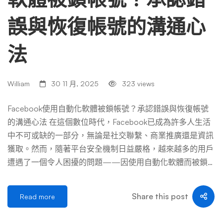
誤與恢復帳號的溝通心
法
William
30 11 月, 2025
323 views
Facebook使用自動化軟體被鎖帳號？承認錯誤與恢復帳號
的溝通心法 在這個數位時代，Facebook已成為許多人生活
中不可或缺的一部分，無論是社交聯繫、商業推廣還是資訊
獲取。然而，隨著平台安全機制日益嚴格，越來越多的用戶
遭遇了一個令人困擾的問題——因使用自動化軟體而被鎖
定帳號。當你投入大量時間精力經營的帳號突然無法訪問，
那種焦慮與無助感足以讓任何人感到恐慌。本文將深入探討
Share this post
Read more
這一問題的成因、解決方案，以及恢復過程中的溝通心法，
幫助你在面對這樣的困境時，能夠冷靜、有效地解決問題，