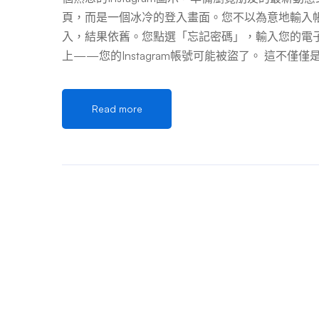
頁，而是一個冰冷的登入畫面。您不以為意地輸入
入，結果依舊。您點選「忘記密碼」，輸入您的電
上——您的Instagram帳號可能被盜了。 這不
（照片、貼文、與親友的對話）、您辛苦建立的社
台。恐慌、憤怒、無助感瞬間湧上。請先深呼吸，
Read more
急處理SOP（標準作業程序）將作為您的救生索，
生命，冷靜是第二生命。 攻擊者正在與您賽跑，
帳號。同時，您必須保持冷靜，有條不紊地執行以
一部分：事發當下——黃金30分鐘緊急處置 帳號
動作： 第一步：確認被盜事實，停止任何刺激行為
首要任務是防止盜用者利用您的帳號進行更多破壞
分：啟動官方復原流程——按部就班，詳盡填寫 如果黃
的官方帳號復原流程。這個過程需要耐心與精確的資訊。
助？」 接下來，您會面臨幾個關鍵問題與選擇，您
帳號關聯的電子郵件地址或手機號碼？ 選項二：您
您的身份」表單填寫終極指南 這個表單是您與Inst