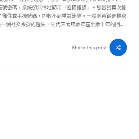
帳號密碼，系統卻無情地顯示「密碼錯誤」。您嘗試再次輸
子郵件或手機號碼，卻收不到重設連結。一股寒意從脊椎竄
僅僅是一個社交帳號的遺失，它代表著您數年甚至數十年的回憶
交圈、您個人的數位身份，甚至可能是您賴以維生的事業平
現在不是慌亂的時候。您的每一步反應都至關重要。這份緊
Share this post
引導您一步步奪回帳號的控制權。 核心心法：速度是第一
他們會盡快更改您的綁定資訊，讓您無法透過正常管道找回
下步驟，任何一個疏忽都可能導致救回難度大幅增加。 第
被盜的前30分鐘是「黃金救援時間」。請立即依序執行以下
 第二步：立即啟動「帳號安全掃描」與「損害控管」 您的
。即使您無法登入，仍有一些外部措施可以進行。 第二部
金30分鐘內的緊急措施無效，您就需要進入Instagram
 核心路徑：透過Instagram登入頁面的「需要更多協
的回答將決定復原的成功率： 選項一：您仍然可以存取與
無法存取與帳號關聯的電子郵件地址或手機號碼？ 「確認
agram支援團隊直接溝通的橋樑。填寫的品質直接影響審核