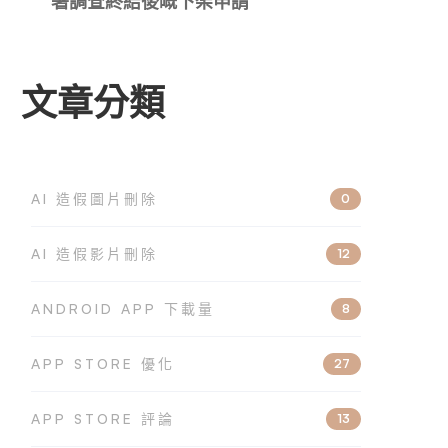
署調查終結後嘅下架申請
文章分類
AI 造假圖片刪除
0
AI 造假影片刪除
12
ANDROID APP 下載量
8
APP STORE 優化
27
APP STORE 評論
13