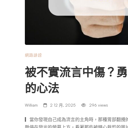
網路誹謗
被不實流言中傷？勇敢反
的心法
William
2 12 月, 2025
296 views
▎當你發現自己成為流言的主角時，那種胃部翻攪
懸停在發光的螢幕上方，看著那些被精心裁剪的圖