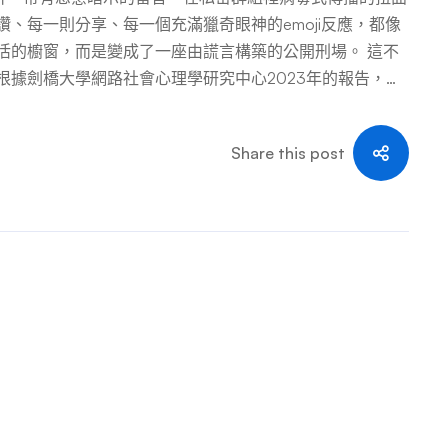
、每一則分享、每一個充滿獵奇眼神的emoji反應，都像
享生活的櫥窗，而是變成了一座由謊言構築的公開刑場。 這不
根據劍橋大學網路社會心理學研究中心2023年的報告，高
程度的不實資訊攻擊，其中近三分之一最終發展成系統性的
選擇沉默，不是因為軟弱，而是因為不知道如何在這片法律的
Share this post
言止息，只會讓誹謗者更加肆無忌憚。這篇文章將成為你的
訴、法律追索到聲譽修復，提供一套完整且經過實戰驗證的
付出代價，讓你的名字重新在陽光下閃耀應有的光芒。 第
理自救指南 當誹謗的浪潮襲來，你的第一個戰場不在手機
你的情緒不是弱點，而是預警系統 • 生理層面的警訊：失
體在對你發出求救信號——你正在承受不應由你背負的壓
」「也許我根本不該發表那些意見」。停止這種自責的循
罪者的通行證。」• 社會連結的退縮：害怕點開私訊、取
心理防禦機制，但若持續過久，將正好落入誹謗者的圈套
心理防禦工事 • 啟動「數位隔離」程序：這不是逃避，而是
—關閉推播通知，將手機調至飛航模式，讓資訊海嘯暫時停