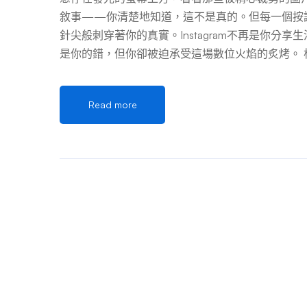
敘事——你清楚地知道，這不是真的。但每一個按讚
針尖般刺穿著你的真實。Instagram不再是你分
是你的錯，但你卻被迫承受這場數位火焰的炙烤。 
達78%的社交媒體用戶曾在過去一年內遭遇不同
誹謗行為。更令人窒息的是，超過62%的受害者
Read more
灰色地帶中有效反擊。 請你明白：沉默不會讓流
數位防身術手冊，從心理重建、證據固化、平台投
反擊心法。我們不只要讓謊言停止，更要讓說謊者
一章：在風暴中心築起心靈堡壘——被誹謗者的心
螢幕上，而在你的內心深處。 1.1 辨識創傷反應：
眠、食慾驟變、莫名心悸、腸胃不適。這些都是身
力。• 認知層面的扭曲：「是不是我哪裡做錯了？
環，請對自己重複這句話：「受害者的完美從不是犯
消社交活動、對周遭人的目光過度敏感。這是一種
——他們的目的就是讓你孤立無援。 1.2 建立緊急
戰略性後撤。給自己24小時的「不下線假期」—