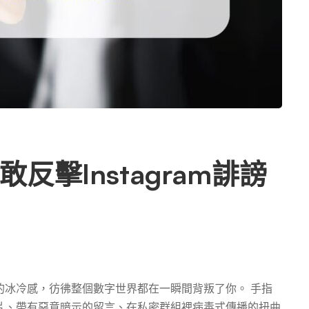
擊Instagram誹謗
的冰冷感，彷彿整個數字世界都在一瞬間背叛了你。 手指
片、帶有惡意暗示的留言、在私密群組裡病毒式傳播的扭曲