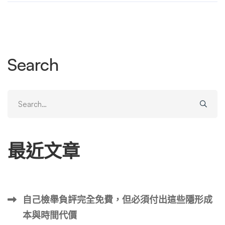
重的負面效應： 因此，如何合法合規地申請「判決書去識
別化」（即隱匿公司名稱、統編等個資），已成為企業法
務、法遵人員與外部律師必須掌握的關鍵技能。本指南將從
法源依據、申請流程、書狀撰寫技巧、實務常見問題到策略
Search
建議，進行最完整的說明。 第二章：法源依據與申請資格
– 我的情況可以申請嗎？ 並非所有案件都能申請隱匿。企
業必須明確指出其申請符合法律規定，說服法官核准。 2.1
Search
核心法律規範 2.2 哪些「企業」或「情況」通常可以申請？
for:
申請成功的關鍵在於證明「有保護的必要性」。以下情況較
容易被法院接受： 2.3 哪些情況較難申請？ 第三章：申請
最近文章
時機與流程 – 何時申請？如何一步步完成？ 時機是成功的
關鍵之一。申請絕不是在收到判決書後才開始思考。 3.1 最
佳申請時機 3.2 逐步申請流程 步驟一：內部評估與決策 步
驟二：準備聲請書狀 步驟三：遞交聲請狀 步驟四：法院審
自己檢舉負評完全免費，但必須付出這些隱形成
核與裁定 步驟五：確認結果 第四章：聲請書狀撰寫技巧與
本與時間代價
範例 – 說服法官的藝術 一份成功的聲請狀，必須像一篇論