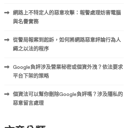
說文，有理有據，打動法官。 4.1 書狀必備要素與結構 **4.2
書狀範例（節錄） 民事聲請狀（隱匿判決書資訊） 案號： 1
網路上不特定人的惡意攻擊：報警處理妨害電腦
12年度XX字第XXX號訴訟標的： 給付貨款事件聲請人： ○
與名譽實務
○科技有限公司（設：台北市XX區XX路XX號）法定代理
人： □□□代理人： △△△律師（○○法律事務所）聲請事
從警局報案到起訴，如何將網路惡意評論行為人
項：為請准予於貴院112年度XX字第XXX號給付貨款事件之
判決書及司法院公開查詢系統中，隱匿聲請人公司之名稱及
繩之以法的程序
統一編號，依法提出聲請事。 事實及理由：一、 查本件為
聲請人向相對人請求給付貨款之事件，業 […] …
Google負評涉及營業秘密或個資外洩？依法要求
平台下架的策略
個資法可以幫你刪除Google負評嗎？涉及隱私的
惡意留言處理