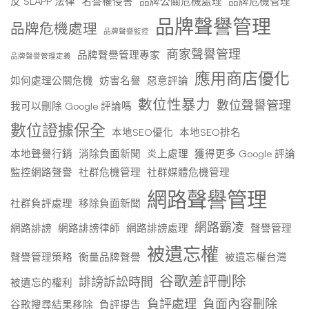
反 SLAPP 法律
名譽權侵害
品牌公關危機處理
品牌危機管理
品牌聲譽管理
品牌危機處理
品牌聲譽監控
商家聲譽管理
品牌聲譽管理專家
品牌聲譽管理定義
應用商店優化
如何處理公關危機
妨害名譽
惡意評論
數位性暴力
數位聲譽管理
我可以刪除 Google 評論嗎
數位證據保全
本地SEO優化
本地SEO排名
本地聲譽行銷
消除負面新聞
炎上處理
獲得更多 Google 評論
監控網路聲譽
社群危機管理
社群媒體危機管理
網路聲譽管理
社群負評處理
移除負面新聞
網路霸凌
網路誹謗
網路誹謗律師
網路誹謗處理
聲譽管理
被遺忘權
聲譽管理策略
衡量品牌聲譽
被遺忘權台灣
谷歌差評刪除
誹謗訴訟時間
被遺忘的權利
負評處理
負面內容刪除
谷歌搜尋結果移除
負評提告