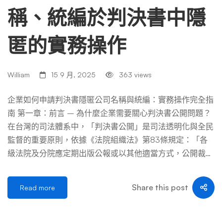
稱、統編於判決書中隱
匿的實務操作
William
15 9 月, 2025
363 views
企業如何申請判決書隱匿公司名稱與統編：實務操作完全指
南 第一章：前言 – 為什麼企業需要關心判決書公開問題？
在台灣的司法體系中，「判決書公開」是司法透明化與全民
監督的重要原則，依據《法院組織法》第83條規定：「各
級法院及分院應定期出版公報或以其他適當方式，公開裁判
書。」此舉旨在保障公眾的知情權，並促進法律見解的累積
與發展。 然而，對於企業而言，無論是作為原告、被告或
Share this post
Read more
關係人，捲入訴訟本身就是一項重大的營運挑戰。一旦判決
書被公開於司法院法學資料檢索系統等公開平台，公司名
稱、統一編號等關鍵資訊將一覽無遺。這可能引發一系列嚴