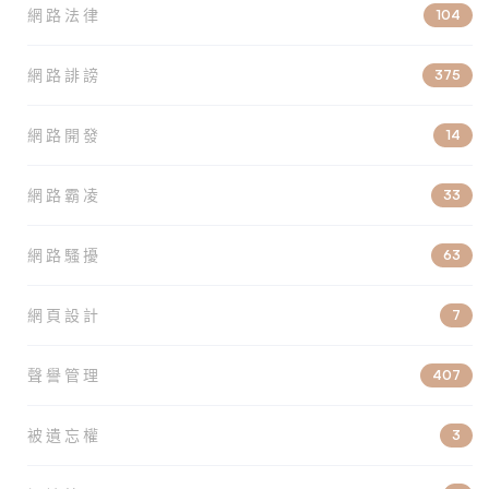
網路法律
104
網路誹謗
375
網路開發
14
網路霸凌
33
網路騷擾
63
網頁設計
7
聲譽管理
407
被遺忘權
3