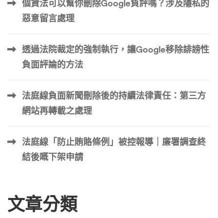
個資法可以幫你刪除Google負評嗎？涉及隱私的
調查機構的要求提供資訊。不過，前提是投訴已經收到，調
惡意留言處理
查已經開始。 作為一般規則，除非聊天內容不合法，否則 L
INE 不會回應律師的詢問或調查機構的揭露要求。例如，即
透過法院裁定的強制執行，讓Google移除誹謗性
使在一對一的談話中使用誹謗或侮辱性語言，也只有少數情
況下被視為違法。這是因為這些罪行必須在公共場合實施。
負面評論的方法
不過，即使是一對一的談話，如果存在勒索、恐嚇、跟踪等
行為，也被認為是高度違法的，透過諮詢律師或警方就有可
法庭線負面新聞刪除後的持續法律責任：第三方
能獲得打電話者的信息。 就最近揭露請求的趨勢而言，我
網站再轉載之處理
們應對調查機構揭露用戶資訊的請求 […] …
法庭線「防止賄賂條例」被控報導｜廉署調查終
結後嘅下架申請
文章分類