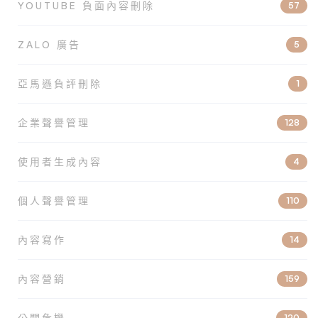
YOUTUBE 負面內容刪除
57
ZALO 廣告
5
亞馬遜負評刪除
1
企業聲譽管理
128
使用者生成內容
4
個人聲譽管理
110
內容寫作
14
內容營銷
159
公關危機
120