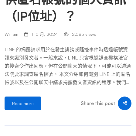
（IP位址）？
William
1 10 月, 2024
2,085 views
LINE 的揭露請求用於在發生誹謗或騷擾事件時透過帳號資
訊來識別發文者。一般來說，LINE 只會根據調查機構法官
的搜索令作出回應，但在公開聊天的情況下，可能可以透過
法院要求調查匿名帳號。 本文介紹如何識別 LINE 上的匿名
帳號以及在公開聊天中請求揭露發文者資訊的程序。我們還
將詳細解釋揭露LINE IP 位址和用戶資訊的程序。 本文目錄
關於 LINE 揭露請求 如果您在 LINE 群組聊天中受到誹謗、
Share this post
Read more
騷擾或霸凌，則幾乎不可能要求 LINE 揭露您的歷史記錄。
LINE 聊天內容具有高度私密性，LINE 嚴格管理個人資料。
資訊揭露僅限於基於法律法規的情況，例如經本人同意或應
調查機構的要求。即使律師透過「司法檢察官」要求揭露，