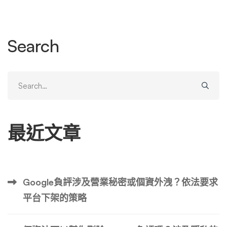
未經當事人同意，帳號者的資料也不會被揭露。 可以透過
離婚或贍養費訴訟來要求揭露，但該過程需要時間並且不太
可能有效。這是因為，資訊在LINE和存取提供者上儲存的時
Search
間有限，當法院的詢問函到達時，歷史記錄很可能已被刪
除。 LINE 基本上只支持與調查機構的合作 LINE表示，向第
三方提供用戶資訊時，基本上需要徵得用戶的同意。此外，
Search
我們不會回應外部各方的資訊請求，也不會對侵犯使用者人
for:
權的行為採取任何行動，例如國家機構的竊聽或審查。 然
而，為了履行我們的社會責任，我們可能會破例回應調查機
最近文章
構的要求。例如，如果我們收到調查機構揭露資訊的要求，
我們可能會根據相關法律法規在認為適當的範圍內提供資
訊。即使在這種情況下，除非有法官的授權或根據相關法律
法規的程序，否則我們的政策是不會做出回應。 另一方
Google負評涉及營業秘密或個資外洩？依法要求
面，在對人的生命存在危險或對特定犯罪有強烈懷疑的緊急
平台下架的策略
情況下，我們可以在綜合考慮揭露的必要性和適當性後對揭
露請求做出回應。 參考：LINE 雅虎有限公司對調查機構的
回應 根據事件的性質，可能會提出揭露請求 LINE 應警方等