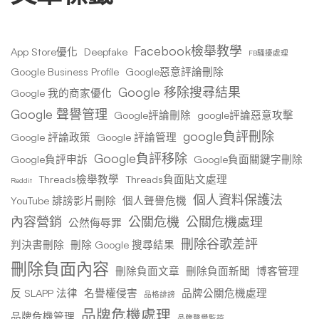
Facebook檢舉教學
App Store優化
Deepfake
FB騷擾處理
Google Business Profile
Google惡意評論刪除
Google 移除搜尋結果
Google 我的商家優化
Google 聲譽管理
Google評論刪除
google評論惡意攻擊
google負評刪除
Google 評論政策
Google 評論管理
Google負評移除
Google負評申訴
Google負面關鍵字刪除
Threads檢舉教學
Threads負面貼文處理
Reddit
個人資料保護法
YouTube 誹謗影片刪除
個人聲譽危機
內容營銷
公關危機
公關危機處理
公然侮辱罪
刪除谷歌差評
判決書刪除
刪除 Google 搜尋結果
刪除負面內容
刪除負面文章
刪除負面新聞
博客管理
反 SLAPP 法律
名譽權侵害
品牌公關危機處理
品格誹謗
品牌危機處理
品牌危機管理
品牌聲譽監控