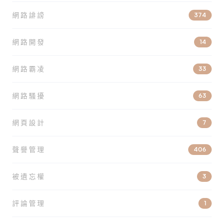
網路誹謗
374
網路開發
14
網路霸凌
33
網路騷擾
63
網頁設計
7
聲譽管理
406
被遺忘權
3
評論管理
1