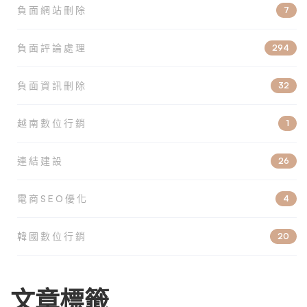
負面網站刪除
7
負面評論處理
294
負面資訊刪除
32
越南數位行銷
1
連結建設
26
電商SEO優化
4
韓國數位行銷
20
文章標籤