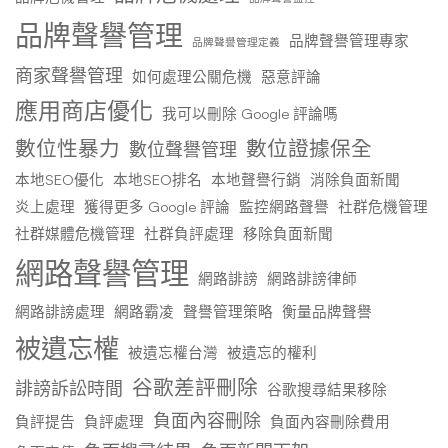
品牌聲譽管理
品牌聲譽管理專家
品牌聲譽管理定義
商家聲譽管理
如何處理公關危機
惡意評論
應用商店優化
我可以刪除 Google 評論嗎
數位性暴力
數位證據保全
數位聲譽管理
本地SEO優化
本地SEO排名
本地聲譽行銷
消除負面新聞
炎上處理
獲得更多 Google 評論
監控網路聲譽
社群危機管理
社群媒體危機管理
社群負評處理
移除負面新聞
網路聲譽管理
網路誹謗
網路誹謗律師
網路誹謗處理
網路霸凌
聲譽管理策略
衡量品牌聲譽
被遺忘權
被遺忘權台灣
被遺忘的權利
谷歌差評刪除
誹謗訴訟時間
谷歌搜尋結果移除
負面內容刪除
負評提告
負評處理
負面內容刪除費用