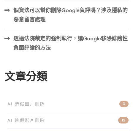
述必須明顯錯誤，而不僅僅是事實的誇大版本。 確定陳述
個資法可以幫你刪除Google負評嗎？涉及隱私的
的虛假性往往是誹謗訴訟的第一步，也是最關鍵的一步。
惡意留言處理
與第三方的溝通 要使聲明符合誹謗性，必須傳達或發布給
原告以外的其他人。這項要素強調了誹謗的本質 […] …
透過法院裁定的強制執行，讓Google移除誹謗性
負面評論的方法
文章分類
AI 造假圖片刪除
0
AI 造假影片刪除
12