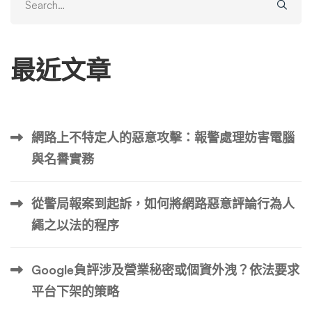
謗、口頭誹謗和書面誹謗的法律定義 誹謗是指向他人發表
for:
虛假言論，對個人或企業的聲譽產生負面影響。為了使誹謗
訴訟站得住腳，原告必須確定四個關鍵要素： 通常，誹謗
最近文章
分為兩種類型：書面誹謗（涉及書面陳述）和口頭誹謗（涉
及口頭陳述）。 書面誹謗的定義是什麼？ 書面誹謗被定義
為損害個人或實體聲譽的公開虛假陳述。它是書面或可保存
形式的誹謗。 口頭誹謗的定義是什麼？ 口頭誹謗涉及做出
網路上不特定人的惡意攻擊：報警處理妨害電腦
損害個人或實體聲譽的虛假口頭聲明。它與誹謗相對應，專
與名譽實務
門針對口頭誹謗。 書面誹謗和口頭誹謗之間的區別至關重
要，因為它影響預審階段如何證明誹謗，這是誹謗案件的關
鍵步驟。 如何證明誹謗（預審階段） 在誹謗案件進入審判
從警局報案到起訴，如何將網路惡意評論行為人
之前，原告必須評估其主張是否可行。這涉及審查誹謗的要
繩之以法的程序
素並確定它們是否可以在法庭上成功證明。 評估被告可能
擁有的任何潛在辯護的強度也很重要，因為它們可能導致案
Google負評涉及營業秘密或個資外洩？依法要求
件提前駁回。 誹謗索賠的要素 關於原告的虛假事實陳述 任
何誹謗索賠的基石都是存在關於原告的虛假事實陳述。此要
平台下架的策略
素將誹謗與不具法律效力的意見或主觀陳述區分開來。該陳