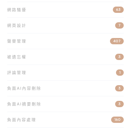
網路騷擾
63
網頁設計
7
聲譽管理
407
被遺忘權
3
評論管理
1
負面AI內容刪除
3
負面AI摘要刪除
3
負面內容處理
160