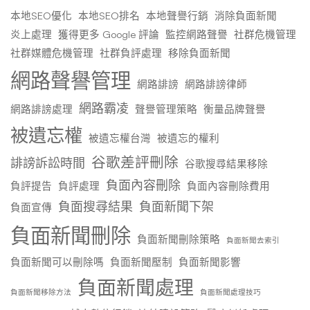
本地SEO優化
本地SEO排名
本地聲譽行銷
消除負面新聞
炎上處理
獲得更多 Google 評論
監控網路聲譽
社群危機管理
社群媒體危機管理
社群負評處理
移除負面新聞
網路聲譽管理
網路誹謗
網路誹謗律師
網路霸凌
網路誹謗處理
聲譽管理策略
衡量品牌聲譽
被遺忘權
被遺忘權台灣
被遺忘的權利
谷歌差評刪除
誹謗訴訟時間
谷歌搜尋結果移除
負面內容刪除
負評提告
負評處理
負面內容刪除費用
負面搜尋結果
負面新聞下架
負面宣傳
負面新聞刪除
負面新聞刪除策略
負面新聞去索引
負面新聞可以刪除嗎
負面新聞壓制
負面新聞影響
負面新聞處理
負面新聞移除方法
負面新聞處理技巧