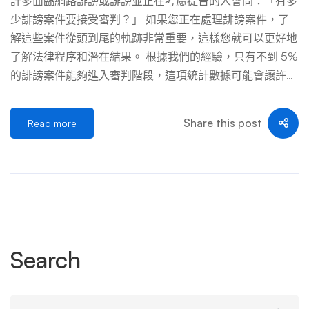
許多面臨網路誹謗或誹謗並正在考慮提告的人會問：「有多
您必須證明存在「實際惡意」—他們知道這是虛假的或罔顧
少誹謗案件要接受審判？」 如果您正在處理誹謗案件，了
事實。 克服常見的防禦措施 即使您能夠證明上述要素，您
解這些案件從頭到尾的軌跡非常重要，這樣您就可以更好地
也必須做好準備以克服被告可能的辯護。 真相：該聲明基
了解法律程序和潛在結果。 根據我們的經驗，只有不到 5%
本屬實 真相是抵禦誹謗的絕對防禦手段。如果該陳述基本
的誹謗案件能夠進入審判階段，這項統計數據可能會讓許多
上屬實，您將敗訴。 意見：這只是被告的意見 純粹的觀點
人感到驚訝。這一低百分比受到多種因素的影響，包括有利
陳述不會構成誹謗。你必須證明該陳述是事實。 特權：背
於被告的提前駁回的可能性、潛在的反訴以及財務考慮。此
Share this post
Read more
景賦予豁免權 某些情況，例如法庭訴訟或立法辯論，可以
外，涉及誹謗糾紛（與大多數民事訴訟一樣）的當事人通常
免於誹謗訴訟。 收集有力證 […] …
選擇庭外調解或和解，以避免審判的不可預測性和成本。
在 WebRto 律師事務所，我們在美國、台灣和全球範圍內
提起誹謗案件的豐富經驗告訴我們，每種情況都是獨一無二
的，在預測案件將如何發展時，沒有一刀切的答案。我們擅
長評估誹謗索賠、揭露匿名誹謗者、制定有效的訴訟策略以
及探索訴訟替代方案。這有助於我們在提起誹謗訴訟之前為
Search
客戶提供指導，確保他們根據自己的具體情況做出明智的決
定。 在本文中，我們解釋了影響案件是否進入審判階段的
因素，並討論了誹謗訴訟的一些現實情況。 目錄 網路誹
Search