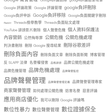
google負評刪除
Google 評論政策
Google 評論管理
Google負評移除
Google負評申訴
Google負面關鍵字刪除
Threads檢舉教學
Threads負面貼文處理
Reddit
個人資料保護法
YouTube 誹謗影片刪除
個人聲譽危機
內容營銷
公關危機
公關危機處理
公然侮辱罪
刪除谷歌差評
判決書刪除
刪除 Google 搜尋結果
刪除負面內容
刪除負面文章
刪除負面新聞
博客管理
反 SLAPP 法律
名譽權侵害
品牌公關危機處理
品格誹謗
品牌危機處理
品牌危機管理
品牌聲譽監控
品牌聲譽管理
品牌聲譽管理專家
品牌聲譽管理定義
商家聲譽管理
如何處理公關危機
妨害名譽
惡意評論
應用商店優化
我可以刪除 Google 評論嗎
數位證據保全
數位性暴力
數位聲譽管理