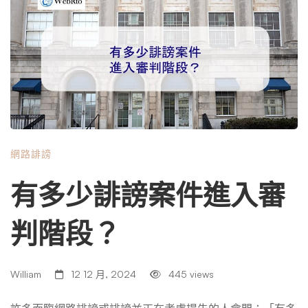
個元素都有其自身的挑戰。如果某個陳述有部分事實的話，
證明其為錯誤可能會很棘手。要準確地表明文章是如何發表
的以及發表給誰可能需要大量證據。量化損失也可能很複
雜。 有許多潛在的防禦措施 即使您能夠證明所需的要素，
被告仍可能有辯護來駁斥您的主張。常見的辯護包括主張該
陳述基本上屬實、只是一種觀點、或他們發表該陳述的背景
賦予了他們豁免權。克服這些防禦對於贏得訴訟至關重要。
你必須證明才能獲勝的關鍵要素 為了成功提出誹謗索賠，
網路誹謗
您必須證明四個關鍵要素。如果每一個證據都不夠有力，你
的案子很可能就會失敗。 1.該聲明是錯誤的 如果所爭議的陳
有多少誹謗案件進入審
述是真實的，那麼您就無法贏得誹謗案。您必須能夠提供有
力的證據證明該陳述是錯誤的。 2.它被發布給第三方 要構
判階段？
成誹謗，虛假陳述必須傳達給您以外的至少一個人。這被稱
為“出版”。 3.它給你造成了真正的傷害 您還必須證明虛假陳
述對您造成了實際損害。這可能是經濟損失、精神痛苦或聲
William
12 12 月, 2024
445 views
譽損害。 4.這件事至少有疏忽 在大多數情況下，你必須證
明被告在做出虛假陳述時至少有疏忽。如果您是公眾人物，