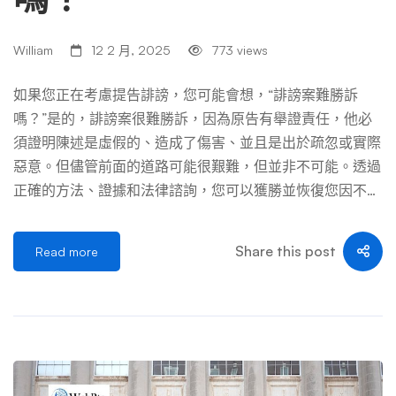
William
12 2 月, 2025
773 views
如果您正在考慮提告誹謗，您可能會想，“誹謗案難勝訴
嗎？”是的，誹謗案很難勝訴，因為原告有舉證責任，他必
須證明陳述是虛假的、造成了傷害、並且是出於疏忽或實際
惡意。但儘管前面的道路可能很艱難，但並非不可能。透過
正確的方法、證據和法律諮詢，您可以獲勝並恢復您因不公
平而受損的聲譽。 誹謗訴訟為何具有挑戰性 誹謗訴訟非常
複雜，而且由於多種原因很難勝訴。讓我們來探討一下原告
Share this post
Read more
面臨的主要挑戰。 原告負有舉證責任 在誹謗案中，原告
（提起訴訟的人）負有舉證責任。這意味著你必須證明被告
對你做出了虛假和有損於你的陳述。被告無須證明自己沒有
做錯任何事。 證明所需要素不容易 要贏得誹謗訴訟，您必
須證明以下要素： 1) 該聲明是虛假的2) 該聲明已發布給第三
方3) 該聲明對您造成了實際傷害4) 該聲明至少存在疏忽 每