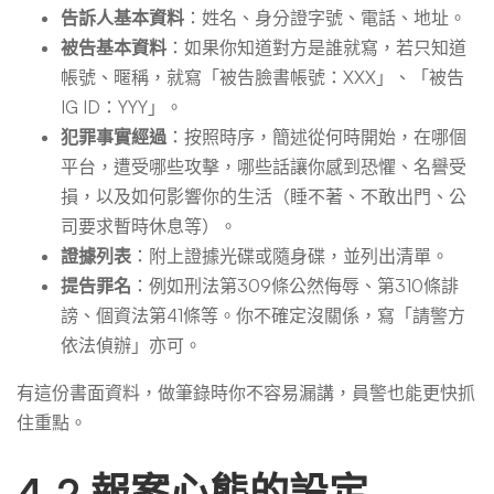
告訴人基本資料
：姓名、身分證字號、電話、地址。
被告基本資料
：如果你知道對方是誰就寫，若只知道
帳號、暱稱，就寫「被告臉書帳號：XXX」、「被告
IG ID：YYY」。
犯罪事實經過
：按照時序，簡述從何時開始，在哪個
平台，遭受哪些攻擊，哪些話讓你感到恐懼、名譽受
損，以及如何影響你的生活（睡不著、不敢出門、公
司要求暫時休息等）。
證據列表
：附上證據光碟或隨身碟，並列出清單。
提告罪名
：例如刑法第309條公然侮辱、第310條誹
謗、個資法第41條等。你不確定沒關係，寫「請警方
依法偵辦」亦可。
有這份書面資料，做筆錄時你不容易漏講，員警也能更快抓
住重點。
4-2 報案心態的設定