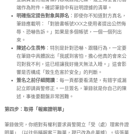
端作為附件。確認筆錄中有註明證據的清單。
明確指定提告對象與罪名
：即使你不知道對方真名，
筆錄應載明：「對臉書帳號XXX之使用者提出公然侮
辱、恐嚇告訴。」如果是多個帳號，一個一個列出
來。
陳述心生畏怖
：特別是針對恐嚇、跟騷行為，一定要
在筆錄中具體說出「我感到害怕，擔心他真的會來公
司對我不利，這已經讓我好幾天無法入睡。」這會影
響是否構成「致生危害於安全」的判斷。
簽名之前仔細閱讀
：每一頁都要看清楚，有錯字或漏
記立即請員警修正。一旦簽名，筆錄就是你自己的陳
述，事後要翻盤非常困難。
第四步：取得「報案證明單」
筆錄做完，你絕對有權利要求員警開立「受（處）理案件證
明單」（以往俗稱報案三聯單，現已改為此單據）。這張單