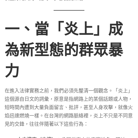
程
一、當「炎上」成
與
為新型態的群眾暴
警
力
察
在進入法律實務之前，我們必須先釐清一個觀念。「炎上」
處
這個源自日文的詞彙，原意是指網路上的某個話題或人物，
短時間內遭到大量負面留言、批評，甚至人身攻擊，就像火
置
焰迅速燃燒一樣。在台灣的網路脈絡裡，炎上不只是不同意
見的交鋒，往往伴隨著以下這些行為：