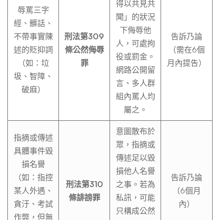
得以共見共
辱罵三字
聞」的狀況
經、髒話、
下侮辱他
不帶事實陳
刑法第309
告訴乃論
人，可處拘
述的貶抑詞
條公然侮辱
（需在6個
役或罰金。
（如：垃
罪
月內提告）
網路公開留
圾、智障、
言、多人群
破麻）
組內罵人均
屬之。
意圖散布於
指摘或傳述
眾，指摘或
具體事件毀
傳述足以毀
損名譽
損他人名譽
（如：指控
告訴乃論
刑法第310
之事。若為
某人外遇、
（6個月
條誹謗罪
私訊，可能
貪汙、考試
內）
只構成公然
作弊，但無