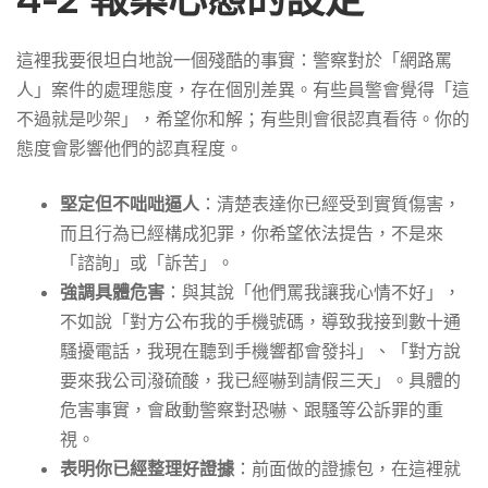
這裡我要很坦白地說一個殘酷的事實：警察對於「網路罵
人」案件的處理態度，存在個別差異。有些員警會覺得「這
不過就是吵架」，希望你和解；有些則會很認真看待。你的
態度會影響他們的認真程度。
堅定但不咄咄逼人
：清楚表達你已經受到實質傷害，
而且行為已經構成犯罪，你希望依法提告，不是來
「諮詢」或「訴苦」。
強調具體危害
：與其說「他們罵我讓我心情不好」，
不如說「對方公布我的手機號碼，導致我接到數十通
騷擾電話，我現在聽到手機響都會發抖」、「對方說
要來我公司潑硫酸，我已經嚇到請假三天」。具體的
危害事實，會啟動警察對恐嚇、跟騷等公訴罪的重
視。
表明你已經整理好證據
：前面做的證據包，在這裡就