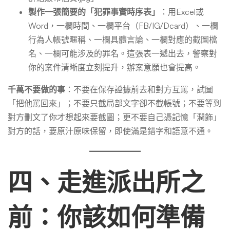
製作一張簡要的「犯罪事實時序表」
：用Excel或
Word，一欄時間、一欄平台（FB/IG/Dcard）、一欄
行為人帳號暱稱、一欄具體言論、一欄對應的截圖檔
名、一欄可能涉及的罪名。這張表一遞出去，警察對
你的案件清晰度立刻提升，辦案意願也會提高。
千萬不要做的事
：不要在保存證據前去和對方互罵，試圖
「把他罵回來」；不要只截局部文字卻不截帳號；不要等到
對方刪文了你才想起來要截圖；更不要自己憑記憶「潤飾」
對方的話，要原汁原味保留，即使滿是錯字和語意不通。
四、走進派出所之
前：你該如何準備