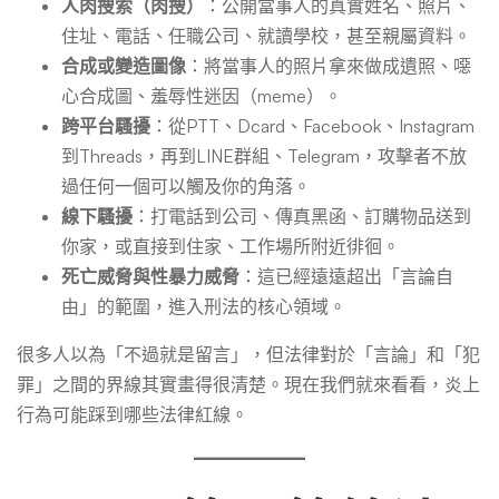
權
人肉搜索（肉搜）
：公開當事人的真實姓名、照片、
住址、電話、任職公司、就讀學校，甚至親屬資料。
合成或變造圖像
：將當事人的照片拿來做成遺照、噁
心合成圖、羞辱性迷因（meme）。
跨平台騷擾
：從PTT、Dcard、Facebook、Instagram
到Threads，再到LINE群組、Telegram，攻擊者不放
過任何一個可以觸及你的角落。
線下騷擾
：打電話到公司、傳真黑函、訂購物品送到
你家，或直接到住家、工作場所附近徘徊。
死亡威脅與性暴力威脅
：這已經遠遠超出「言論自
由」的範圍，進入刑法的核心領域。
很多人以為「不過就是留言」，但法律對於「言論」和「犯
罪」之間的界線其實畫得很清楚。現在我們就來看看，炎上
行為可能踩到哪些法律紅線。