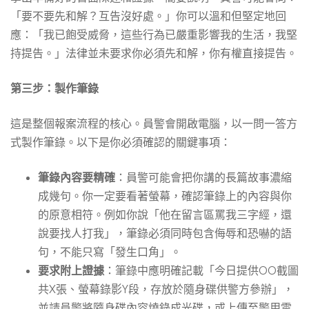
「要不要先和解？互告沒好處。」你可以溫和但堅定地回
應：「我已飽受威脅，這些行為已嚴重影響我的生活，我堅
持提告。」法律並未要求你必須先和解，你有權直接提告。
第三步：製作筆錄
這是整個報案流程的核心。員警會開啟電腦，以一問一答方
式製作筆錄。以下是你必須確認的關鍵事項：
筆錄內容要精確
：員警可能會把你講的長篇故事濃縮
成幾句。你一定要看著螢幕，確認筆錄上的內容與你
的原意相符。例如你說「他在留言區罵我三字經，還
說要找人打我」，筆錄必須同時包含侮辱和恐嚇的語
句，不能只寫「發生口角」。
要求附上證據
：筆錄中應明確記載「今日提供OO截圖
共X張、螢幕錄影Y段，存放於隨身碟供警方參辦」，
並請員警將隨身碟內容燒錄成光碟，或上傳至警用雲