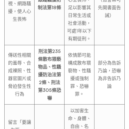
視、網路騷
制法第18條
足以影響其
先開書面告
擾，使人心
日常生活或
誡）
生畏怖
社會活動，
可處1年以下
有期徒刑。
刑法第235
傳送性相關
依情節可能
條散布猥褻
的羞辱、合
構成散布猥
部分為告訴
物品、性騷
成裸照、性
褻物、性騷
乃論，恐嚇
擾防治法第
器官圖片或
擾或強制
為非告訴乃
2條、刑法
脅迫發生性
罪、恐嚇
論
第305條恐
行為
罪。
嚇
以加害生
命、身體、
留言「要讓
自由、名