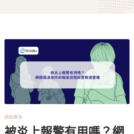
被
炎
上
報
網路霸凌
警
被炎上報警有用嗎？網