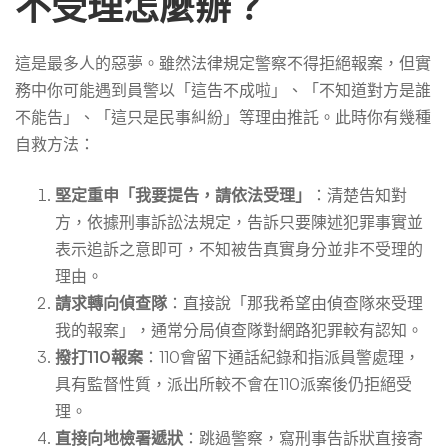
不受理怎麼辦？
這是最多人的惡夢。雖然法律規定警察不得拒絕報案，但實
務中你可能遇到員警以「這告不成啦」、「不知道對方是誰
不能告」、「這只是民事糾紛」等理由推託。此時你有幾種
自救方法：
堅定重申「我要提告，請依法受理」
：清楚告知對
方，依據刑事訴訟法規定，告訴只要陳述犯罪事實並
表示追訴之意即可，不知被告真實身分並非不受理的
理由。
請求轉向偵查隊
：直接說「那我希望由偵查隊來受理
我的報案」，通常分局偵查隊對網路犯罪較有認知。
撥打110報案
：110會留下通話紀錄和指派員警處理，
具有監督性質，派出所較不會在110派案後仍拒絕受
理。
直接向地檢署遞狀
：跳過警察，寫刑事告訴狀直接寄