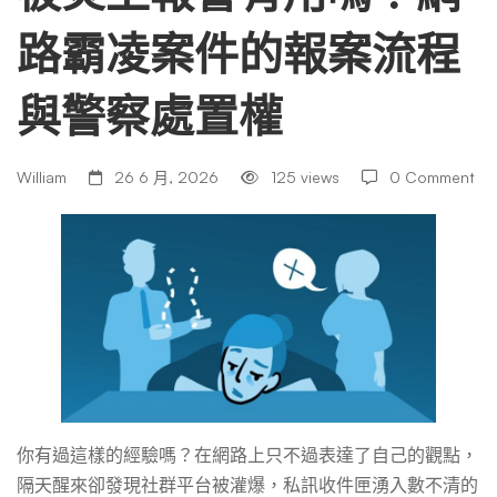
路霸凌案件的報案流程
有
與警察處置權
用
William
26 6 月, 2026
125 views
0 Comment
嗎？
網
路
霸
你有過這樣的經驗嗎？在網路上只不過表達了自己的觀點，
隔天醒來卻發現社群平台被灌爆，私訊收件匣湧入數不清的