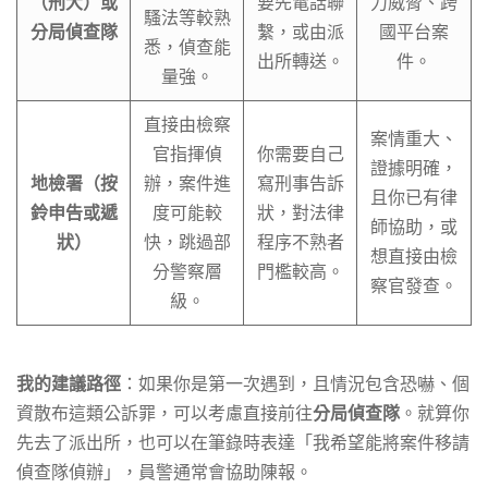
（刑大）或
要先電話聯
力威脅、跨
騷法等較熟
分局偵查隊
繫，或由派
國平台案
悉，偵查能
出所轉送。
件。
量強。
直接由檢察
案情重大、
官指揮偵
你需要自己
證據明確，
地檢署（按
辦，案件進
寫刑事告訴
且你已有律
鈴申告或遞
度可能較
狀，對法律
師協助，或
狀）
快，跳過部
程序不熟者
想直接由檢
分警察層
門檻較高。
察官發查。
級。
我的建議路徑
：如果你是第一次遇到，且情況包含恐嚇、個
資散布這類公訴罪，可以考慮直接前往
分局偵查隊
。就算你
先去了派出所，也可以在筆錄時表達「我希望能將案件移請
偵查隊偵辦」，員警通常會協助陳報。