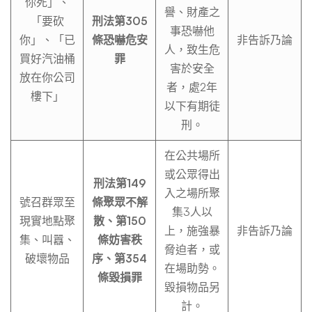
你死」、
譽、財產之
「要砍
刑法第305
事恐嚇他
你」、「已
條恐嚇危安
非告訴乃論
人，致生危
買好汽油桶
罪
害於安全
放在你公司
者，處2年
樓下」
以下有期徒
刑。
在公共場所
或公眾得出
刑法第149
入之場所聚
號召群眾至
條聚眾不解
集3人以
現實地點聚
散、第150
上，施強暴
非告訴乃論
集、叫囂、
條妨害秩
脅迫者，或
破壞物品
序、第354
在場助勢。
條毀損罪
毀損物品另
計。