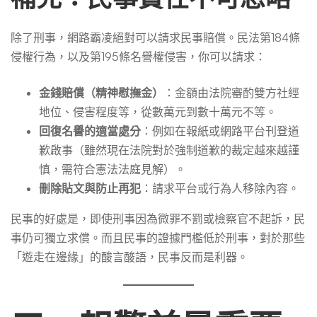
除了刑事，網路霸凌絕對可以請求民事賠償。民法第184條
侵權行為，以及第195條名譽權侵害，你可以請求：
金錢賠償（精神慰撫金）
：金額由法院審酌雙方社經
地位、侵害程度等，從數萬元到數十萬元不等。
回復名譽的適當處分
：例如在報紙或網路平台刊登道
歉啟事（雖然現在法院對於強制道歉的裁定越來越謹
慎，需符合憲法法庭見解）。
刪除貼文與防止再犯
：請求平台或行為人移除內容。
民事的好處是，即使刑事因為微罪不罰或檢察官不起訴，民
事仍可獨立求償。而且民事的證據門檻低於刑事，對於那些
「遊走在邊緣」的酸言酸語，民事反而是利器。