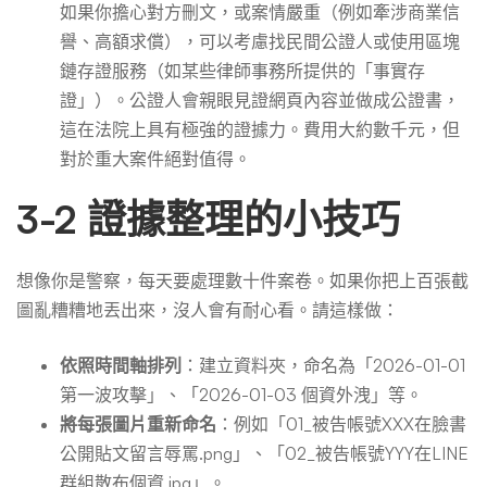
如果你擔心對方刪文，或案情嚴重（例如牽涉商業信
譽、高額求償），可以考慮找民間公證人或使用區塊
鏈存證服務（如某些律師事務所提供的「事實存
證」）。公證人會親眼見證網頁內容並做成公證書，
這在法院上具有極強的證據力。費用大約數千元，但
對於重大案件絕對值得。
3-2 證據整理的小技巧
想像你是警察，每天要處理數十件案卷。如果你把上百張截
圖亂糟糟地丟出來，沒人會有耐心看。請這樣做：
依照時間軸排列
：建立資料夾，命名為「2026-01-01
第一波攻擊」、「2026-01-03 個資外洩」等。
將每張圖片重新命名
：例如「01_被告帳號XXX在臉書
公開貼文留言辱罵.png」、「02_被告帳號YYY在LINE
群組散布個資.jpg」。