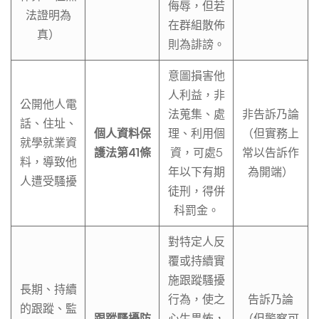
侮辱，但若
法證明為
在群組散佈
真）
則為誹謗。
意圖損害他
人利益，非
公開他人電
法蒐集、處
非告訴乃論
話、住址、
個人資料保
理、利用個
（但實務上
就學就業資
護法第41條
資，可處5
常以告訴作
料，導致他
年以下有期
為開端）
人遭受騷擾
徒刑，得併
科罰金。
對特定人反
覆或持續實
施跟蹤騷擾
長期、持續
行為，使之
告訴乃論
的跟蹤、監
跟蹤騷擾防
心生畏怖，
（但警察可