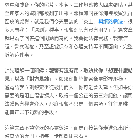
凌
辱罵和威脅，你的照片、本名、工作地點被人四處張貼，甚
至連家人的資料都被翻了出來。那種如同在深海裡被鯊魚群
案
圍攻的感覺，就是我們今天要談的「炎上」
與網路霸凌
。很
多人問我：「遇到這種事，報警到底有沒有用？」這篇文章
就是為了回答這個問題而寫的。我會從法律實務、報案流
件
程、警察職權，乃至證據保存和心理支持等不同面向，完整
拆解這件事。
的
請先理解一個關鍵：
報警有沒有用，取決於你「想要什麼結
果」以及「對方是誰」
。如果你期望警察像電影裡那樣，一
報
通電話就立刻鎖定歹徒破門而入，你可能會失望。但如果你
需要的是阻止傷害擴大、取得一個公正的第三方紀錄、讓司
案
法體系有機會介入，那麼報警不只是一個選項，往往是唯一
能真正畫下句點的手段。
流
這篇文章不談空泛的心靈雞湯，而是直接帶你走進派出所、
偵查隊的大門，把每一步都攤開來看。