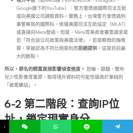
Google旗下的YouTube）：警方需透過國際司法互助
或向美國公司調取資料。實務上，台灣警方會透過刑
事警察局的國際科，依循美國司法互助協定（MLAT）
或直接向Meta發函。但是，Meta等美商會審查請求是
否「符合該公司政策與美國法律」，若是輕微的侮辱
罪，常被認為不符比例原則而
拒絕提供
。這是目前最
大的斷點。
所以，罪名的輕重直接影響偵查進度。
恐嚇、跟騷、散布
兒少性影像等重罪，取得境外資料的可能性遠高於單純的
「被罵髒話」。
6-2 第二階段：查詢IP位
址，鎖定現實身分
↓