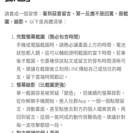
請養成一個習慣：
看到惡意留言，第一反應不是回罵，是截
圖、錄影。
以下是具體清單：
完整螢幕截圖（務必包含時間）
手機或電腦截圖時，請務必讓畫面上方的時間、電池
狀態都入鏡。這可以輔助證明截圖的當下時間。若事
後才截圖，也要確保該貼文或留言的發布時間清晰可
見。建議在截圖後立刻用LINE傳給自己或信任的親
友，留下雲端時間戳記。
螢幕錄影（比截圖更強）
單一截圖容易被質疑「變造」，但連續的螢幕錄影，
從你解鎖手機開始，進入社群App，一個一個點開留
言，滑動畫面，甚至點進去對方的個人檔案首頁，再
回到留言，這個一氣呵成的動作很難偽造。建議針對
每一波攻擊都錄一段。
對方帳號的個人頁面