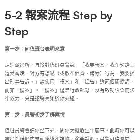
5-2 報案流程 Step by
Step
第一步：向值班台表明來意
走進派出所，直接對值班員警說：「我要報案，我在網路上
遭受霸凌，對方有恐嚇（或散布個資、侮辱）行為，我要提
出刑事告訴。」請使用「報案」和「提告」這兩個關鍵詞，
而非「備案」。「備案」僅是行政紀錄，沒有啟動偵查的法
律效力，只是讓警察知道你來過。
第二步：員警初步了解案情
值班員警會請你坐下來，問你大概發生什麼事。此時你可以
拿出準備好的書面陳述和證據，簡要說明。員警可能會問：