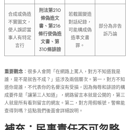
刑法第210
合成或偽造
若截圖變造
條偽造文
不實圖文，
對話紀錄，
書、第216
部分為非告
使人誤認當
可能構成偽
條行使偽造
訴乃論
事人有特定
造準文書
文書、第
言行
罪。
310條誹謗
重要觀念
：很多人會問「在網路上罵人，對方不知道我是
誰，是不是就告不成？」這涉及兩個層次。第一，對方不知
道你是誰，不代表你的名譽沒有受損，因為侮辱和誹謗的構
成要件是「讓第三人知道」，網路留言本就是公開的，第三
人就是所有看到留言的網友。第二，對方用假帳號，警察能
查得到嗎？這點我們後面會詳細說明。
補充：民事責任不可忽略