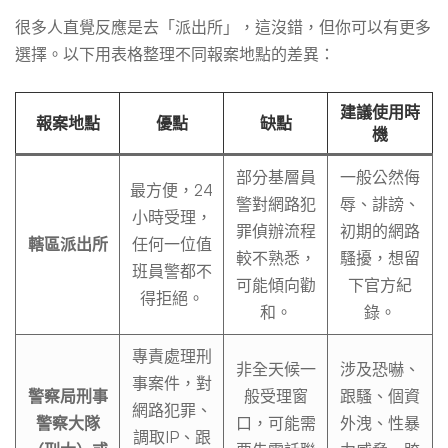
很多人直覺反應是去「派出所」，這沒錯，但你可以有更多
選擇。以下用表格整理不同報案地點的差異：
建議使用時
報案地點
優點
缺點
機
部分基層員
一般公然侮
最方便，24
警對網路犯
辱、誹謗、
小時受理，
罪偵辦流程
初期的網路
轄區派出所
任何一位值
較不熟悉，
騷擾，想留
班員警都不
可能傾向勸
下官方紀
得拒絕。
和。
錄。
專責處理刑
非全天候一
涉及恐嚇、
事案件，對
警察局刑事
般受理窗
跟騷、個資
網路犯罪、
警察大隊
口，可能需
外洩、性暴
調取IP、跟