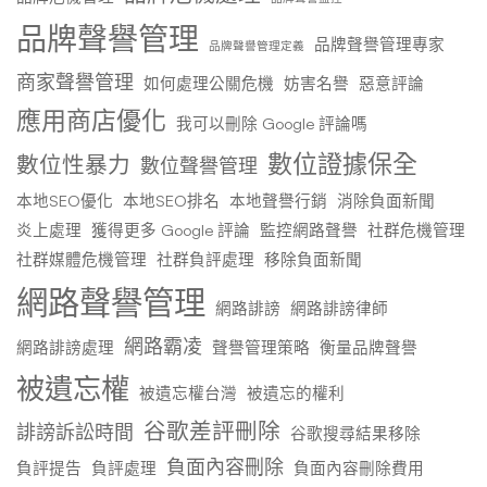
品牌聲譽管理
品牌聲譽管理專家
品牌聲譽管理定義
商家聲譽管理
如何處理公關危機
妨害名譽
惡意評論
應用商店優化
我可以刪除 Google 評論嗎
數位證據保全
數位性暴力
數位聲譽管理
本地SEO優化
本地SEO排名
本地聲譽行銷
消除負面新聞
炎上處理
獲得更多 Google 評論
監控網路聲譽
社群危機管理
社群媒體危機管理
社群負評處理
移除負面新聞
網路聲譽管理
網路誹謗
網路誹謗律師
網路霸凌
網路誹謗處理
聲譽管理策略
衡量品牌聲譽
被遺忘權
被遺忘權台灣
被遺忘的權利
谷歌差評刪除
誹謗訴訟時間
谷歌搜尋結果移除
負面內容刪除
負評提告
負評處理
負面內容刪除費用