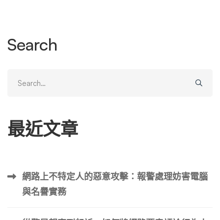
本是公司備受期待的明日之星，卻因一時貪念，在主管的慫
恿下參與了公司的內部數據竊取計劃。 「那時候我覺得這
只是『業界常態』，大家都這麼做。」明遠回憶道，眼神中
Search
仍帶著悔恨。「我完全沒意識到這已經觸犯了法律界線。」
事情爆發的那天，警方直接進入辦公室帶走了明遠和他的主
管。鏡頭前閃爍的鎂光燈、同事驚訝的目光、家人不可置信
Search
的表情，組成了他人生中最漫長的一天。 司法程序：漫長
for:
的法律之路 經過兩年的偵查與審判，明遠最終因商業機密
竊取罪被判處有期徒刑一年，緩刑三年。雖然免於牢獄之
最近文章
災，但有罪判決的紀錄卻像一把隱形的枷鎖，牢牢鎖住了他
的人生。 「緩刑期間，我嘗試申請了數十份工作。」明遠
苦笑著說：「每次面試都很順利，但一旦公司進行背景調
查，看到我的司法紀錄，錄取通知就會突然消失。」 最令
網路上不特定人的惡意攻擊：報警處理妨害電腦
明遠難受的是，他的判決書被公開在司法院法學資料檢索系
與名譽實務
統中，任何人都可以輕易查詢到他的過去。就連親友的子女
在學校做報告時，都無意間在網路上發現了他的判決書。
「那時候我幾乎不敢與人交往，害怕每個新認識的人都會去