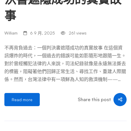
事
William
6 9 月, 2025
261 views
不再背負過去：一個判決書遮隱成功的真實故事 在這個資
訊爆炸的時代，一個過去的錯誤可能如影隨形地跟隨一生。
對於曾經觸犯法律的人來說，司法紀錄就像是永遠無法撕去
的標籤，阻礙著他們回歸正常生活、尋找工作、重建人際關
係。然而，台灣法律中有一項鮮為人知的救濟機制——
「判決書遮隱」，為這些真心悔改的人帶來一線曙光。 這
是一個關於勇氣、堅持與重生的真實故事，一個讓我們看見
Share this post
Read more
法律不僅有嚴厲制裁的一面，也有給予機會的溫暖一面。
序幕：一個錯誤的決定 2015年，台北某科技公司的辦公室
裡，26歲的工程師李明遠（為保護當事人使用化名）正面
臨職業生涯的十字路口。擁有頂尖大學資工系學歷的他，原