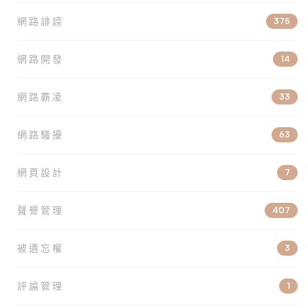
網路誹謗
375
網路開發
14
網路霸凌
33
網路騷擾
63
網頁設計
7
聲譽管理
407
被遺忘權
3
評論管理
1