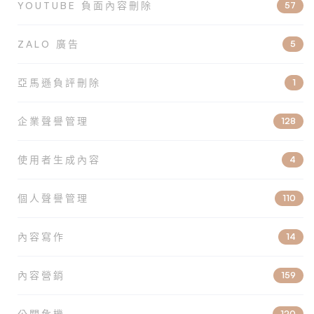
YOUTUBE 負面內容刪除
57
ZALO 廣告
5
亞馬遜負評刪除
1
企業聲譽管理
128
使用者生成內容
4
個人聲譽管理
110
內容寫作
14
內容營銷
159
公關危機
120