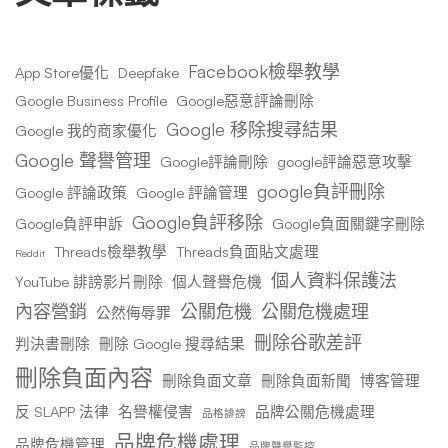
Facebook檢舉教學
App Store優化
Deepfake
Google Business Profile
Google惡意評論刪除
Google 移除搜尋結果
Google 我的商家優化
Google 聲譽管理
Google評論刪除
google評論惡意攻擊
google負評刪除
Google 評論政策
Google 評論管理
Google負評移除
Google負評申訴
Google負面關鍵字刪除
Threads檢舉教學
Threads負面貼文處理
Reddit
個人資料保護法
YouTube 誹謗影片刪除
個人聲譽危機
內容營銷
公關危機
公關危機處理
公然侮辱罪
刪除谷歌差評
判決書刪除
刪除 Google 搜尋結果
刪除負面內容
刪除負面文章
刪除負面新聞
博客管理
反 SLAPP 法律
名譽權侵害
品牌公關危機處理
品格誹謗
品牌危機處理
品牌危機管理
品牌聲譽監控