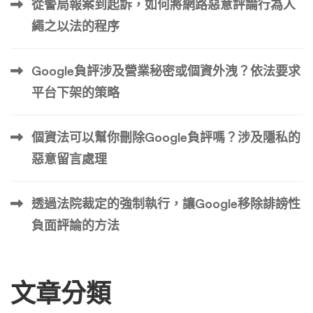
從警局報案到起訴，如何將網路惡意評論行為人
查我的過去。我覺得自己永遠被貼上了『罪犯』的標籤，即
繩之以法的程序
使我已經為錯誤付出了代價。」 轉機：發現法律的一線光
明 2018年，在一次法律扶助協會的講座中，明遠第一次聽
Google負評涉及營業秘密或個資外洩？依法要求
到了「判決書遮隱」這個詞。主講人解釋道，根據《個人資
料保護法》第16條及《政府資訊公開法》第18條，符合特定
平台下架的策略
條件的當事人可以申請將判決書中的姓名和其他個人識別資
訊遮隱。 「那一刻，我感覺彷彿在黑暗中看見了一絲曙
個資法可以幫你刪除Google負評嗎？涉及隱私的
光。」明遠描述當時的心情：「但我很快就發現，申請遮隱
惡意留言處理
並不容易，成功案例更是少之又少。」 明遠開始深入研究
判決書遮隱的法律要件。他發現必須同時滿足多項條件：刑
透過法院裁定的強制執行，讓Google移除誹謗性
期必須是緩刑、輕微 […] …
負面評論的方法
文章分類