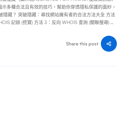
揭示多種合法且有效的技巧，幫助你穿透隱私保護的面紗，
被隱藏？ 突破隱藏：尋找網站擁有者的合法方法大全 方法
S 記錄 (挖寶) 方法 3：反向 WHOIS 查詢 (關聯搜尋) 方
公開記錄與社群媒體 方法 6：法律途徑與註冊商申訴 真實
例 2：品牌方打擊仿冒品網站 案例 3：企業遭遇競爭對手誹
Share this post
 尋找隱藏WHOIS資訊的網站擁有者，沒有單一的「萬能鑰
心和系統化的方法。運用本指南提供的技巧，你將大幅提升
記，合法性和道德底線是任何調查不可逾越的紅線。 …