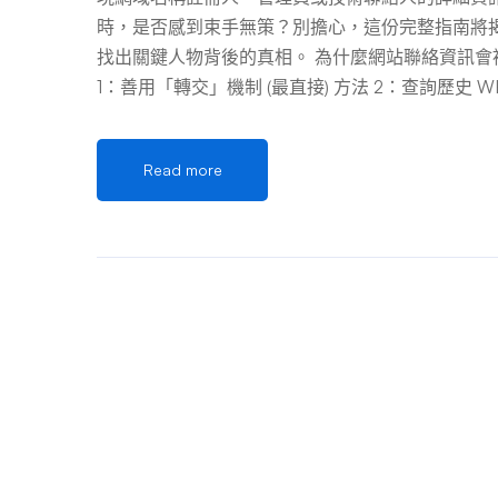
時，是否感到束手無策？別擔心，這份完整指南將
找出關鍵人物背後的真相。 為什麼網站聯絡資訊會
1：善用「轉交」機制 (最直接) 方法 2：查詢歷史 WHOI
法 4：深入分析網站內容與技術指紋 方法 5：搜尋
成功案例剖析 案例 1：記者調查虛假保健品網站 案
Read more
謗 重要法律與道德提醒 結論：耐心與多管道是關鍵
匙」。成功的秘訣在於： 這項任務需要耐心、細
穿透域名隱私迷霧、成功鎖定目標對象的成功率。切