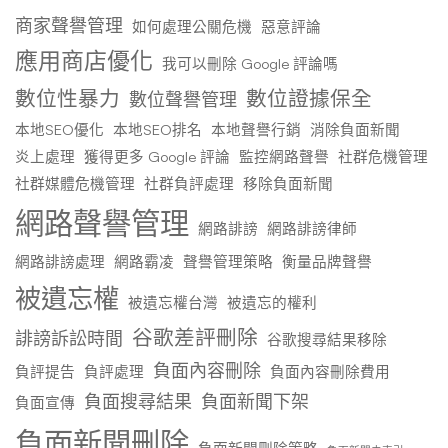
商家聲譽管理
如何處理公關危機
惡意評論
應用商店優化
我可以刪除 Google 評論嗎
數位性暴力
數位證據保全
數位聲譽管理
本地SEO優化
本地SEO排名
本地聲譽行銷
消除負面新聞
炎上處理
獲得更多 Google 評論
監控網路聲譽
社群危機管理
社群媒體危機管理
社群負評處理
移除負面新聞
網路聲譽管理
網路誹謗
網路誹謗律師
網路誹謗處理
網路霸凌
聲譽管理策略
衡量品牌聲譽
被遺忘權
被遺忘權台灣
被遺忘的權利
谷歌差評刪除
誹謗訴訟時間
谷歌搜尋結果移除
負面內容刪除
負評提告
負評處理
負面內容刪除費用
負面搜尋結果
負面新聞下架
負面宣傳
負面新聞刪除