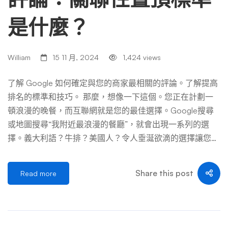
是什麼？
William
15 11 月, 2024
1,424 views
了解 Google 如何確定與您的商家最相關的評論。了解提高
排名的標準和技巧。 那麼，想像一下這個。您正在計劃一
頓浪漫的晚餐，而互聯網就是您的最佳選擇。Google搜尋
或地圖搜尋“我附近最浪漫的餐廳”，就會出現一系列的選
擇。義大利語？牛排？美國人？令人垂涎欲滴的選擇讓您不
知所措，您依靠評論來做出選擇。但谷歌讓你大吃一驚
——它沒有向你展示所有評論，而是呈現「最相關」的評
Share this post
Read more
論。您是否曾經想知道 Google 如何選擇與您最相關的評
論？讓我們來分解一下。 目錄 Google評論仍然有意義嗎？
是的，Google評論仍然有助於幫助消費者做出明智的商家
決策。它們提供了有關公司聲譽的寶貴見解，並可以影響潛