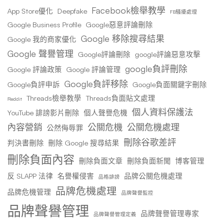
Facebook檢舉教學
App Store優化
Deepfake
FB騷擾處理
Google Business Profile
Google惡意評論刪除
Google 移除搜尋結果
Google 我的商家優化
Google 聲譽管理
Google評論刪除
google評論惡意攻擊
google負評刪除
Google 評論政策
Google 評論管理
Google負評移除
Google負評申訴
Google負面關鍵字刪除
Threads檢舉教學
Threads負面貼文處理
Reddit
個人資料保護法
YouTube 誹謗影片刪除
個人聲譽危機
內容營銷
公關危機
公關危機處理
公然侮辱罪
刪除谷歌差評
判決書刪除
刪除 Google 搜尋結果
刪除負面內容
刪除負面文章
刪除負面新聞
博客管理
反 SLAPP 法律
名譽權侵害
品牌公關危機處理
品格誹謗
品牌危機處理
品牌危機管理
品牌聲譽監控
品牌聲譽管理
品牌聲譽管理專家
品牌聲譽管理定義