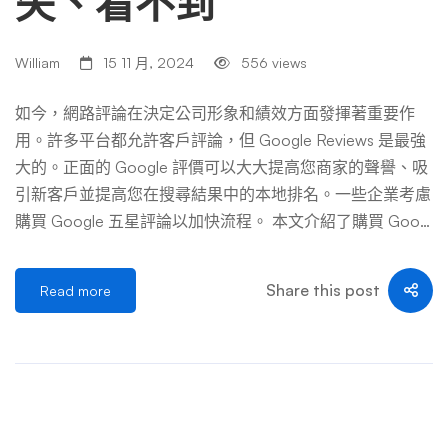
失、看不到
William
15 11 月, 2024
556 views
如今，網路評論在決定公司形象和績效方面發揮著重要作
用。許多平台都允許客戶評論，但 Google Reviews 是最強
大的。正面的 Google 評價可以大大提高您商家的聲譽、吸
引新客戶並提高您在搜尋結果中的本地排名。一些企業考慮
購買 Google 五星評論以加快流程。 本文介紹了購買 Googl
e 五星評論的流程和注意事項。我們也討論了這樣做的道德
和實際後果。 ✅ 為什麼 Google 評論很重要 ▶ 提高可靠性
Share this post
Read more
正面的評論有助於建立與潛在客戶的信任。如果您閱讀大量
正面評論，您就更有可能相信產品或服務的價值。 ▶ 改善
本地搜尋引擎優化 谷歌評論是搜尋引擎本地SEO（搜尋引
擎優化）的重要組成部分。具有良好評分和大量評論的企業
更有可能出現在本地搜尋結果的頂部，使附近的客戶更容易
看到它們。 ▶ 影響購買決策 大多數消費者在做出購買決定