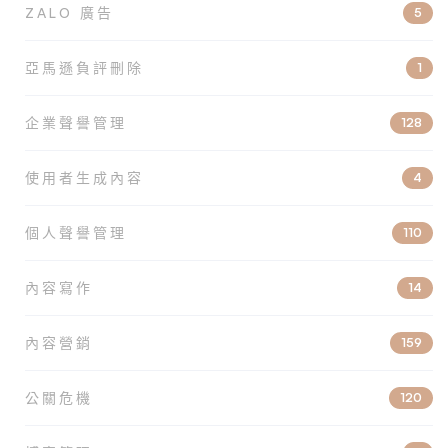
ZALO 廣告
5
亞馬遜負評刪除
1
企業聲譽管理
128
使用者生成內容
4
個人聲譽管理
110
內容寫作
14
內容營銷
159
公關危機
120