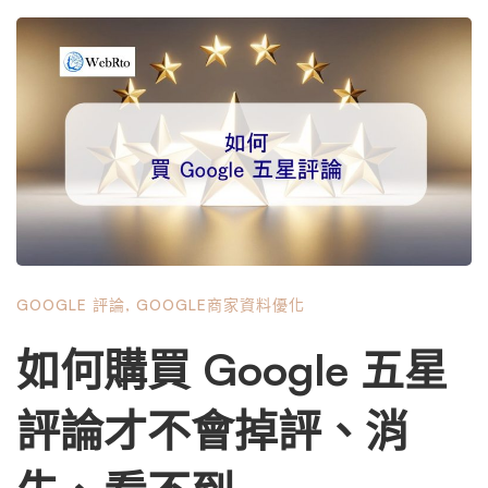
在客戶。 最近的調查顯示，81% 的消費者在購買前會閱讀
Google 評論。除此之外，56% 的消費者表示，他們在購買
之前總是會在 Google 上進行快速搜索，而且由於 Google
會優先考慮其平台上的內容，因此消費者可能會先閱讀 Go
ogle 評論。 閱讀 Google 評論對企業有多有效？詳細了解
Google 評論如何促進您的業務。 Google 不斷發展的演算
法是怎麼回事？ 解碼Google的演算法感覺有點像馴服一頭
數位野獸。它不斷變化且常常難以捉摸，但正是這種追逐讓
數位行銷人員和本地 SEO 專家了解 Google 目前（截至 20
24 年）選擇「最相關」評論的標準。 但為什麼Google有這
GOOGLE 評論
,
GOOGLE商家資料優化
個演算法呢？ 目的很簡單。 Google 希望透過向您提供有用
且相關的資訊來幫助您做出最佳決策。最新評論可能會提供
如何購買 Google 五星
最新回饋，但並不總是對您的決定最有用的內容。 Google
上的相關評論是什麼？ Google 上的相關評論是提供有關企
評論才不會掉評、消
業產品或服務的具體最新資訊的評論。它應該誠實、公正，
並專注於客戶的個人體驗，以幫助其他人做出明智的選擇。
Google 如何確定相關評論？ Google …