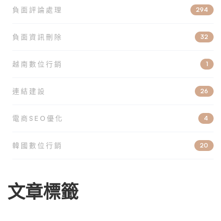
負面評論處理
294
負面資訊刪除
32
越南數位行銷
1
連結建設
26
電商SEO優化
4
韓國數位行銷
20
文章標籤