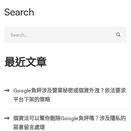
之前都會閱讀評論。 正面的評價可以為您帶來雙贏，並能
Search
增加銷售和客戶獲取。 ✅ 購買 Google 評論合法且道德
嗎？ 在考慮如何購買 Google 評論之前，了解法律和道德影
響非常重要。 ▶ 法律方面 違反 Google 準則建立虛假評論
Search
可能會產生嚴重後果，包括停用所有評論、搜尋排名處罰以
for:
及永久終止您的「Google 我的商家」帳戶。 在某些司法管
轄區，這些方法可能被歸類為誤導性廣告並受到法律處罰。
最近文章
▶ 道德考慮 從道德上講，購買虛假評論是不道德的。虛假
評論會誤導客戶並降低真實評論所產生的信任。 建立在誠
實和正直基礎上的公司對其長期生存至關重要。 ✅ 購買 …
Google負評涉及營業秘密或個資外洩？依法要求
平台下架的策略
個資法可以幫你刪除Google負評嗎？涉及隱私的
惡意留言處理