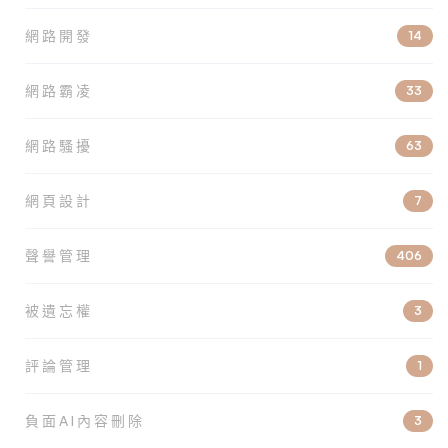
網路開發
14
網路霸凌
33
網路騷擾
63
網頁設計
7
聲譽管理
406
被遺忘權
3
評論管理
1
負面AI內容刪除
3