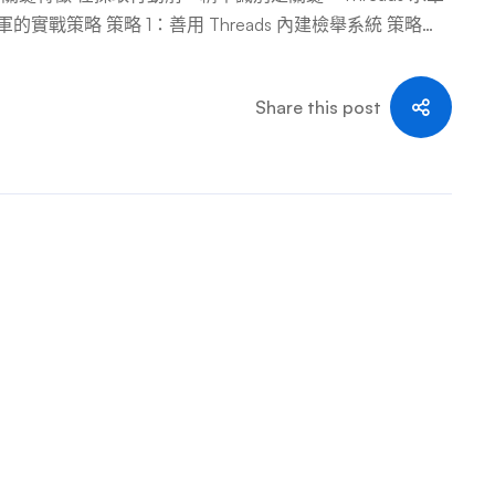
的實戰策略 策略 1：善用 Threads 內建檢舉系統 策略
略 4：提高警覺，不助長水軍 策略 5：社群協作與舉報
長期防禦：建立韌性與善用工具 五、重要提醒：耐心與合
Share this post
攻防戰。成功的關鍵在於 「精準識別」 + 「有效檢舉」 + 「阻
善用內建檢舉工具（特別是提供詳實說明）、適時封鎖限制，
著削弱水軍的破壞力，維護 Threads 討論環境的品質與
淨的空間中被聽見。 Threads 網路水軍危機應對 …