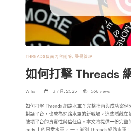
THREADS負面內容刪除
,
聲譽管理
如何打擊 Threads
William
13 7 月, 2025
568 views
如何打擊 Threads 網路水軍？完整指南與成功案例
對話平台，也成為網路水軍的新戰場。這些隱藏在
破壞平台的真實性與信任度。本文將提供一份完整的
eads 上的惡意水軍。 一、識別 Threads 網路