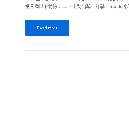
常具備以下特徵： 二、主動出擊：打擊 Threads 水軍
2：手動標記可疑內容 策略 3：阻斷水軍影響力 策
三、成功刪除案例分析：電商刷評水軍團潰散 四、
Read more
法性 結論 打擊 Threads 網路水軍是一場持續的
斷影響」 + 「社群協作」。透過熟悉水軍特徵、
以及像案例中那樣系統性地收集證據和溝通，你就能顯
真實性。保持警覺，積極行動，你的聲音值得在一個更乾