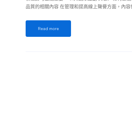
品質的相關內容 在管理和提高線上聲譽方面，內容佔
內容可以減輕損害並展示您對客戶滿意度的承諾。 
譽通常需要專業工具的幫助。 7.制定危機管理計劃
Read more
聲譽管理 長期堅持不懈的努力對於維持良好的網路聲
趨勢可以幫助您在聲譽管理遊戲中保持領先。 10.
譽管理的最佳措施。 常見問題解答 1.如何面對負
變成積極的情況。 2.從 Google 搜尋結果中
不總是可行，但有一些技術可以有效管理和提高您的
積極主動是維持和提高網路聲譽的關鍵。 4.我應該聘
力之間做出決定取決於多種因素，例如您的預算、專
媒體上的網路聲譽？ 持續的監控對於維持良好的網
網路聲譽比以往任何時候都更加重要。透過採用這
度、信任度和長期成功。 …