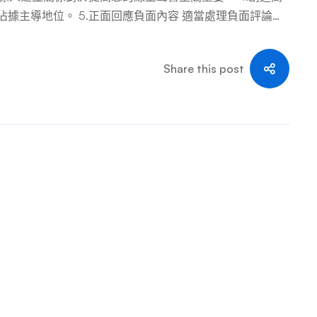
據主導地位。 5.正面回應負面內容 適當處理負面評論和
6.利用線上聲譽管理工具 管理和學習如何有效提高線上聲
 做好準備是有效處理網路聲譽危機的關鍵。 8.投資於長期
Share this post
譽至關重要。 9.隨時了解產業趨勢與最佳實踐 緊跟行業
與聲譽管理專業人士合作 有時，尋求外部專業知識是有效聲
面評論？ 深思熟慮地回應負面評論可以將潛在的破壞性情況
刪除或抑制負面內容的最佳方法是什麼？ 雖然徹底刪除負面內容並
線上聲譽。 3.如何主動為我的品牌建立良好的網路聲譽？
請網路聲譽管理公司還是自己做？ 在專業協助和 DIY 努
業知識和業務需求。 5.如何監控我公司在評論網站和社群
路聲譽至關重要。 在當今快節奏的世界中，了解如何提高
些策略，企業可以顯著提高其線上形象，從而提高客戶滿意