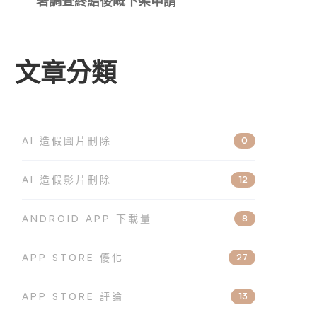
署調查終結後嘅下架申請
文章分類
AI 造假圖片刪除
0
AI 造假影片刪除
12
ANDROID APP 下載量
8
APP STORE 優化
27
APP STORE 評論
13