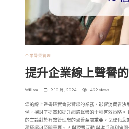
企業聲譽管理
提升企業線上聲譽的 
William
9 10 月, 2024
492 views
您的線上聲譽確實會影響您的業務，影響消費者決
例，探討了提高和提升網路聲譽的十種有效策略。 目
的言論對於有效管理您的聲譽至關重要。 2.優化
積極認可至關重要。 3.與觀眾互動 與客戶和利害