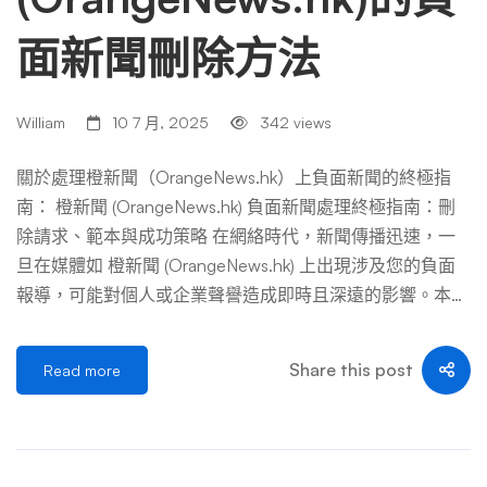
面新聞刪除方法
William
10 7 月, 2025
342 views
關於處理橙新聞（OrangeNews.hk）上負面新聞的終極指
南： 橙新聞 (OrangeNews.hk) 負面新聞處理終極指南：刪
除請求、範本與成功策略 在網絡時代，新聞傳播迅速，一
旦在媒體如 橙新聞 (OrangeNews.hk) 上出現涉及您的負面
報導，可能對個人或企業聲譽造成即時且深遠的影響。本指
南將詳細說明如何應對橙新聞上的負面新聞，包括聯絡方
式、請求刪除的範本、潛在的成功案例以及重要的注意事
Share this post
Read more
項。 核心原則： 一、聯絡橙新聞 (OrangeNews.hk) 的方式
重要提示： 橙新聞的具體聯繫信息可能更新，務必以其實
時官網公佈的聯絡方式為準。 二、請求刪除負面新聞的正
式範本（電郵） 以下範本供參考，請根據您的具體情況修