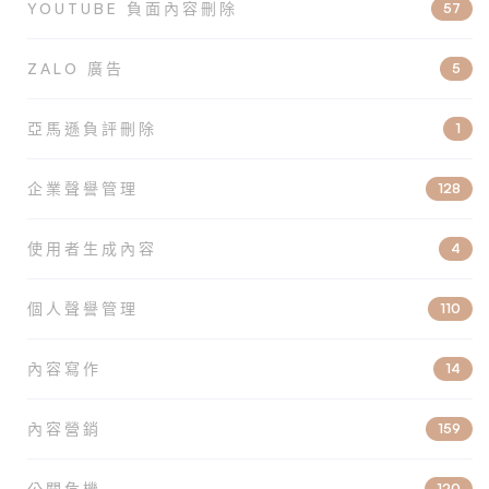
YOUTUBE 負面內容刪除
57
ZALO 廣告
5
亞馬遜負評刪除
1
企業聲譽管理
128
使用者生成內容
4
個人聲譽管理
110
內容寫作
14
內容營銷
159
公關危機
120