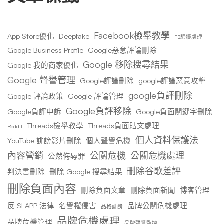
Facebook檢舉教學
App Store優化
Deepfake
FB騷擾處理
Google Business Profile
Google惡意評論刪除
Google 移除搜尋結果
Google 我的商家優化
Google 聲譽管理
Google評論刪除
google評論惡意攻擊
google負評刪除
Google 評論政策
Google 評論管理
Google負評移除
Google負評申訴
Google負面關鍵字刪除
Threads檢舉教學
Threads負面貼文處理
Reddit
個人資料保護法
YouTube 誹謗影片刪除
個人聲譽危機
內容營銷
公關危機
公關危機處理
公然侮辱罪
刪除谷歌差評
判決書刪除
刪除 Google 搜尋結果
刪除負面內容
刪除負面文章
刪除負面新聞
博客管理
反 SLAPP 法律
名譽權侵害
品牌公關危機處理
品格誹謗
品牌危機處理
品牌危機管理
品牌聲譽監控