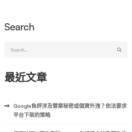
改，並盡量提供證據。發送前最好由律師審閱。 主旨：要
求更正及刪除不實報導 - [您的姓名/公司名稱] - [報導標題] -
[報導發布日期] 致橙新聞編輯部： 本人/本公司為 [您的姓
Search
名/公司全稱] ([您的身份，例如：報導中提及的當事人/受影
響方])，特此致函就 貴網於 [報導發布日期，年月日] 刊登之
題為 "[報導完整標題]" (文章連結：[完整的文章URL連結]) 之
Search
報導提出正式投訴及要求。 該報導涉及本人/本公司之內容
for:
存在嚴重錯誤及不實陳述，具體如下： 1. [具體指出錯誤點
1]： (例如：報導指本人於[時間]在[地點]做了[某事]，這與事
最近文章
實完全不符。實際情況為 [簡述真實情況，可附加證據如文
件、時間表、證人等說明]）。 2. [具體指出錯誤點2]： (例
如：報導引述[某人]指稱本人[某言論/行為]，該引述屬斷章
取義/歪曲原意/未經本人確認。本人從未發表過該等言論/該
Google負評涉及營業秘密或個資外洩？依法要求
描述並非事實。 [可提供原話記錄、錄音或聲明]）。 3. [具
平台下架的策略
體指出錯誤點3]： (例如：報導中使用的[某張照片]未經本人
授權，侵犯了本人的肖像權/版權)。 * *(請清晰、簡潔、有
條理地列出所有錯誤點，每點說明為何不實，並盡可能提供