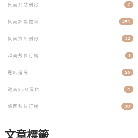
負面網站刪除
7
負面評論處理
294
負面資訊刪除
32
越南數位行銷
1
連結建設
26
電商SEO優化
4
韓國數位行銷
20
文章標籤