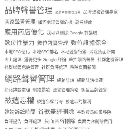
品牌聲譽管理
品牌聲譽管理專家
品牌聲譽管理定義
商家聲譽管理
如何處理公關危機
惡意評論
應用商店優化
我可以刪除 Google 評論嗎
數位性暴力
數位證據保全
數位聲譽管理
本地SEO優化
本地SEO排名
本地聲譽行銷
消除負面新聞
炎上處理
獲得更多 Google 評論
監控網路聲譽
社群危機管理
社群媒體危機管理
社群負評處理
移除負面新聞
網路聲譽管理
網路誹謗
網路誹謗律師
網路誹謗處理
網路霸凌
聲譽管理策略
衡量品牌聲譽
被遺忘權
被遺忘權台灣
被遺忘的權利
谷歌差評刪除
誹謗訴訟時間
谷歌搜尋結果移除
負面內容刪除
負評提告
負評處理
負面內容刪除費用