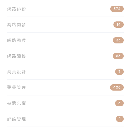
網路誹謗
374
網路開發
14
網路霸凌
33
網路騷擾
63
網頁設計
7
聲譽管理
406
被遺忘權
3
評論管理
1