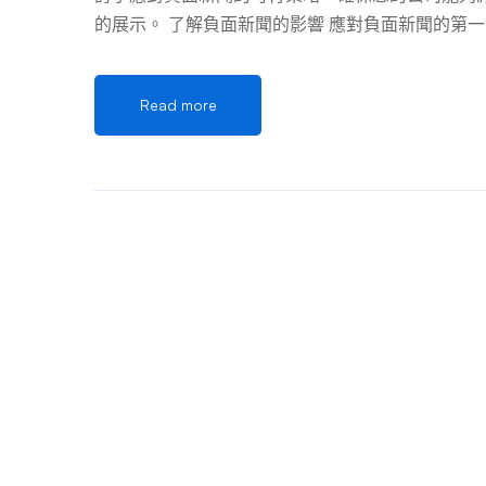
的展示。 了解負面新聞的影響 應對負面新聞的第
失、股價下跌以及品牌聲譽的長期損害。在社群媒
的控制權就越大。至關重要的是要有一個危機管理
Read more
評估情況的嚴重性和最佳行動方案。 立即響應，無
性反應。然而，下意識的反應往往會使情況惡化。
通，確保所有團隊成員都在同一頁上並為外部查詢
報。公開承認該問題表明您沒有忽視該問題，並且
通 在應對負面新聞時，透明度是關鍵。當真相最
烈反對。誠實不僅表現出責任感，還能與觀眾建立
（如果適用），並概述您為解決問題而採取的步驟
組織人性化。 與你的觀眾互動 在負面新聞出現後
台和線上論壇提供與客戶的直接溝通管道，讓您能
思熟慮的，重點是隨著情況的發展提供最新資訊。
決方案。 從經驗中學習和適應 每一次負面新聞都
題所在和原因進行徹底審查。這種分析應該超越事
溝通了嗎？您的行為符合您的公司價值觀嗎？利用