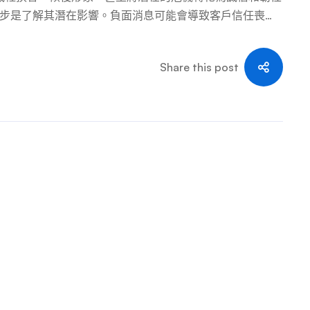
一步是了解其潛在影響。負面消息可能會導致客戶信任喪
體時代，新聞傳播得很快，公司反應的時間越長，它對敘事
團隊，能夠在出現問題的第一個跡象時進行負面新聞搜索，
Share this post
需恐慌 一旦發現負面新聞，本能反應可能是迅速做出防禦
相反，花點時間收集所有事實並充分理解上下文。內部溝
做好準備。立即做出反應至關重要，但應該進行衡量和通
可以為您贏得時間來製定更詳細的策略。 透明和誠實的溝
終大白時，試圖隱藏細節或誤導公眾可能會導致進一步的強
信任。發表公開聲明時，請清楚闡明發生的情況，接受責任
。這種方法不僅表明您致力於解決問題，而且有助於使您的
，與觀眾互動可以在損害控制中發揮關鍵作用。社群媒體平
夠解決疑慮、澄清誤解並表達同理心。參與應該是一致和深
請記住，我們的目標是讓觀眾放心，您正在積極努力尋求解
代表著學習和成長的機會。一旦解決了眼前的危機，就對問
件本身，檢查組織的回應並確定需要改進的領域。你們有效
這些見解來加強您的危機管理計劃，確保您為未來的挑戰做