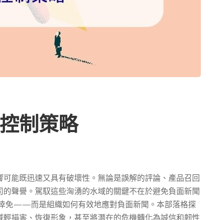
控制策略
響可能既迅速又具有破壞性。無論是誤解的評論、產品召回
司的聲譽。駕馭這些洶湧的水域的關鍵不在於避免負面新聞
倖免——而是組織如何有效地應對負面新聞。本部落格探
減輕損害、恢復形象，甚至將潛在的危機轉化為誠信和韌性