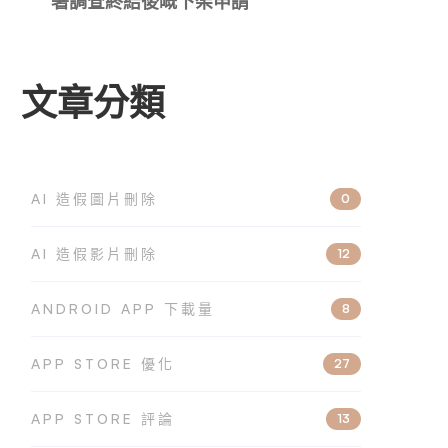
署調查終結後嘅下架申請
文章分類
AI 造假圖片刪除
0
AI 造假影片刪除
12
ANDROID APP 下載量
8
APP STORE 優化
27
APP STORE 評論
13