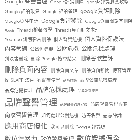
Google 聲譽管理
Google評論刪除
google評論惡意攻擊
google負評刪除
Google 評論政策
Google 評論管理
Google負評移除
Google負評申訴
Google負面關鍵字刪除
Threads檢舉教學
Threads負面貼文處理
Reddit
個人資料保護法
YouTube 誹謗影片刪除
個人聲譽危機
內容營銷
公關危機
公關危機處理
公然侮辱罪
刪除谷歌差評
判決書刪除
刪除 Google 搜尋結果
刪除負面內容
刪除負面文章
刪除負面新聞
博客管理
反 SLAPP 法律
名譽權侵害
品牌公關危機處理
品格誹謗
品牌危機處理
品牌危機管理
品牌聲譽監控
品牌聲譽管理
品牌聲譽管理專家
品牌聲譽管理定義
商家聲譽管理
如何處理公關危機
妨害名譽
惡意評論
應用商店優化
我可以刪除 Google 評論嗎
數位證據保全
數位性暴力
數位聲譽管理