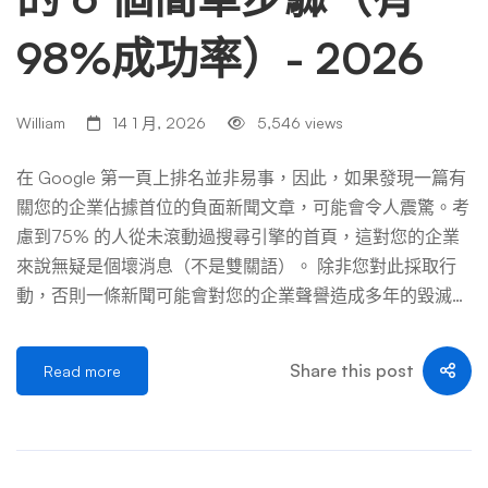
98%成功率）- 2026
William
14 1 月, 2026
5,546 views
在 Google 第一頁上排名並非易事，因此，如果發現一篇有
關您的企業佔據首位的負面新聞文章，可能會令人震驚。考
慮到75% 的人從未滾動過搜尋引擎的首頁，這對您的企業
來說無疑是個壞消息（不是雙關語）。 除非您對此採取行
動，否則一條新聞可能會對您的企業聲譽造成多年的毀滅性
影響。好消息是您可以為此做點什麼。使用 WebRto 這樣
的服務可以讓您從搜尋結果中消除負面新聞，只留下您希望
Share this post
Read more
搜尋者找到的正面新聞。 為什麼從網路上刪除負面新聞文
章是值得的 讓您的企業出現在新聞中與獲得免費廣告類
似。人們了解您的業務以及您銷售的商品和服務，並討論您
的業務的成功和歷程，幫助您引起目標受眾的共鳴。 此