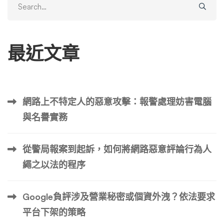
一。由於新聞報導本質上是高度可共享的內容，因此它們往
for:
往會從網絡上的其他地方產生大量報導（以及鏈接）。當新
聞故事上線時，該故事可以在許多地方共享，例如個人博
最近文章
客、其他新聞網站、聯合文章和許多其他地方。 我們可以
使用站點的“域權限”來估計特定站點在網絡上的強大程度。
雖然谷歌沒有正式使用，但它可以根據網站的鏈接總數粗略
估計網站的強度。域名權威度的評分範圍為 0 到 100。域名
網路上不特定人的惡意攻擊：報警處理妨害電腦
權威度超過 80 分的網站通常被認為是網絡上最強大的網站
與名譽實務
之一。 在查看國家新聞媒體時，我們可以看到幾乎所有排
名靠前的網站都有 90+ 的域名權威分數： 即使深入到當地
媒體，我們仍然可以看到非常強的域名權威分數。由於我們
從警局報案到起訴，如何將網路惡意評論行為人
位於北卡羅來納州羅利，因此我們從較大的本地機構中獲取
繩之以法的程序
了一些域權限示例： 有了這些數據，就很容易看出為什麼
新聞文章排名如此之好。一般來說，發布商網站擁有整個網
Google負評涉及營業秘密或個資外洩？依法要求
絡中一些最強大的網站。這意味著在這些網站上發布的文章
可以輕鬆地針對競爭性較低的關鍵字進行排名。雖然這對於
平台下架的策略