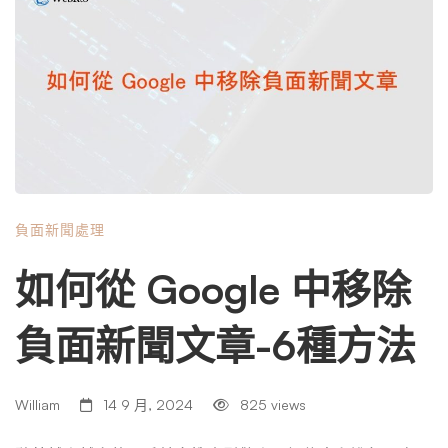
稱為「被遺忘權」的法律原則允許個人請求從線上資料庫中
刪除某些資料。然而，它的應用是有限的，並且根據您想要
刪除的資訊的位置和性質而有所不同。 SEO 技術：埋葬負
面因素 搜尋引擎優化 (SEO) 不僅僅是在 Google 上排名更
高。在管理線上聲譽時，可以策略性地使用搜尋引擎優化技
術來減少搜尋結果中的負面新聞文章。透過創造和推廣正面
或中立的內容，負面新聞會被埋在一堆更新的相關資訊之
下。 法律追索：當法律站在你這邊時 在某些情況下，負面
負面新聞處理
新聞文章可能是虛假的、誤導的或誹謗性的。在這種情況
下，法律追索權可能是個強大的工具。然而，這種方法應該
如何從 Google 中移除
謹慎使用，並且只能在法律專業人士的指導下使用。 與內
容出版商的談判：外交途徑 有時，直接的方法是最好的方
負面新聞文章-6種方法
法。聯絡發布負面新聞文章的出版商或網站管理員，要求刪
除或修改該文章是可行的，但這需要謹慎、外交的方式。這
是專業幫助非常寶貴的另一個領域。 公共關係策略：對抗
William
14 9 月, 2024
825 views
負面因素 積極主動的公共關係策略可能是應對負面新聞報