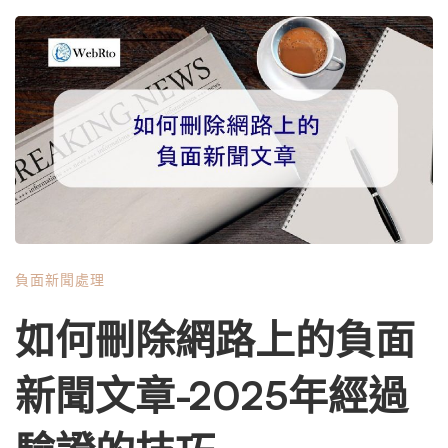
外，根據新聞文章的發布地點，您可以獲得當地和國家（甚
至國際）的報導。當人們在各自的社交媒體資料上分享新聞
片段時，興趣最終會滾雪球般變成更大的內容，為您的企業
在品牌知名度和收入方面打開許多大門。 現在，想像一下
同樣水平的報導和影響力……但有一篇負面新聞文章。 您會
發現自己在努力創造新業務，甚至可能留住現有客戶，而不
是提高品牌知名度和增加收入。此外，新聞文章在SERP 搜
尋中的排名也較高，這要歸功於《紐約時報》(95 DA)、
《新聞與觀察家》(82 DA) 和《華爾街日報》(94 DA) 等熱
門新聞網站的500多個域名權威。 如果您權衡利弊，您很
負面新聞處理
快就會發現，為了控制對企業聲譽的破壞性影響，從互聯網
上刪除負面新聞文章肯定是值得的。 從網上刪除負面新聞
如何刪除網路上的負面
文章所需的投資 從互聯網上刪除負面新聞文章並沒有固定
的價格。相反，費用會根據某些變量（例如文章的複雜性）
新聞文章-2025年經過
而有所不同。 對於冗長而復雜的新聞文章，刪除過程更具
挑戰性。您不僅需要與第三方協調，還必須編寫足夠的文案
來說服該新聞媒體。 成本的另一個巨大貢獻者是您要刪除