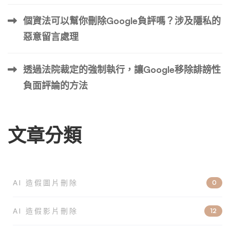
這些網站來說非常有用，但當撰寫負面報導並對與您的在線
聲譽相關的關鍵字進行排名時，它可能不太理想。 如何從
個資法可以幫你刪除Google負評嗎？涉及隱私的
Google 搜索中刪除負面新聞文章？ 您可以通過要求記者刪
惡意留言處理
除文章來嘗試從 Google 搜索中刪除負面新聞文章。刪除負
面文章的其 […] …
透過法院裁定的強制執行，讓Google移除誹謗性
負面評論的方法
文章分類
AI 造假圖片刪除
0
AI 造假影片刪除
12