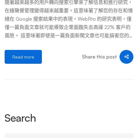
導影響的關鍵。強調您的積極行動和舉措，在適當的情況下
隨著越來越多的用戶轉向搜索引擎來了解信息和進行研究，
表達同理心和責任，並與利益相關者進行公開溝通，可以幫
在線聲譽管理變得越來越重要。這意味著了解您的存在和情
助改善您的線上聲譽。 危機溝通：應對風暴 當公關危機來
緒在 Google 搜索結果中的表現。WebRto 的研究表明，僅
臨時，有效的溝通至關重要。制定危機溝通計畫可以讓您在
僅一篇負面文章就可能導致企業面臨失去高達 22% 客戶的
網路上出現負面消息時迅速果斷地做出反應。 內容刪除服
風險。 這意味著即使是一篇負面新聞文章也可能損害您的
務：複雜任務的專業協助 刪除或更改線上內容的過程可能
聲譽和業務。更糟糕的是，負面報導可能會在谷歌首頁停留
非常複雜。這就是內容刪除服務的用武之地。他們專注於這
一段時間，甚至在活動結束很久之後也是如此。 但是，您
Share this post
Read more
一領域，並擁有必要的經驗和知識來應對這一棘手的情況。
可以採取一些步驟來刪除該文章或減少它對您的聲譽造成的
數位足跡管理：您的線上足跡 了 […] …
損害。本指南說明了我們如何幫助客戶從谷歌搜索引擎中刪
除負面新聞文章。 為什麼新聞文章排名如此之好？ 那麼，
當查看與您的在線聲譽相關的搜索結果時，為什麼新聞文章
往往排名如此之高？新聞文章在發布後可以很容易地排名，
並在較長時間內保持在頂部結果中。 新聞文章排名良好的
主要原因是這些文章所在的網站。最重要的 Google 排名因
Search
素之一是特定網站擁有的鏈接數量。簡而言之，網站擁有的
鏈接越多，該網站上的頁面在搜索引擎中的排名就越好。
新聞網站因其吸引的鏈接數量而成為網絡上最強大的網站之
Search