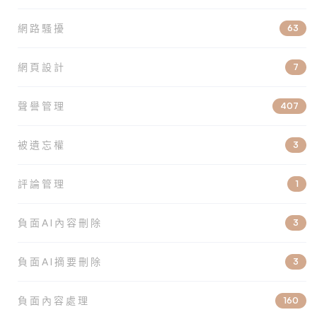
網路騷擾
63
網頁設計
7
聲譽管理
407
被遺忘權
3
評論管理
1
負面AI內容刪除
3
負面AI摘要刪除
3
負面內容處理
160