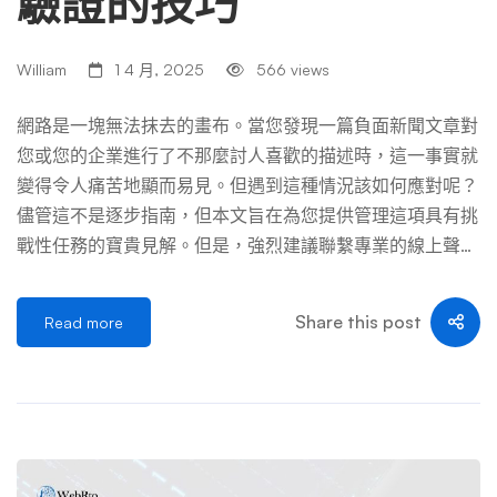
驗證的技巧
的文章數量以及包含這些文章的平台數量。 如果負面新聞
出現在多個新聞平台上，您將需要投入更多的時間、工作和
William
1 4 月, 2025
566 views
金錢才能將其刪除。同樣，您要刪除的文章數量越多，您需
要投入更多的時間和金錢來處理每篇文章和平台。 當然，
網路是一塊無法抹去的畫布。當您發現一篇負面新聞文章對
整個過程可能會變得相當令人不知所措。這就是許多企業尋
您或您的企業進行了不那麼討人喜歡的描述時，這一事實就
求專家幫助並聘請可靠的在線聲譽管理服務的原因。我們推
變得令人痛苦地顯而易見。但遇到這種情況該如何應對呢？
薦亞洲排名第一的負面新聞刪除解決方案 WebRto具有靈活
儘管這不是逐步指南，但本文旨在為您提供管理這項具有挑
的定價，起價為 5000 美元，但您必須聯繫團隊根據您的
戰性任務的寶貴見解。但是，強烈建議聯繫專業的線上聲譽
需求獲取自定義報價。 從網上刪除負面新聞文章的 6 […] …
管理服務（例如 WebRto），以獲得針對您的情況量身定制
的具體建議。 線上聲譽管理：不僅僅是公關 在數位時代，
Share this post
Read more
您的網路聲譽就是您的整體聲譽。它是某人在 Google 上搜
尋您或您企業的名稱時出現的內容的合併。線上聲譽管理
(ORM) 就是為了控制這種敘述。ORM 涉及一套策略和技
術，以確保有關您或您的企業的正面資訊到達最前沿，而負
面新聞則被推回默默無聞的位置。 被遺忘權：一個有用的
工具，但有局限性 在某些司法管轄區（主要是歐盟），被