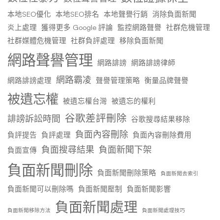
本地SEO優化
本地SEO排名
本地聲譽行銷
消除負面新聞
炎上處理
獲得更多 Google 評論
監控網路聲譽
社群危機管理
社群媒體危機管理
社群負評處理
移除負面新聞
網路聲譽管理
網路誹謗
網路誹謗律師
網路霸凌
網路誹謗處理
聲譽管理策略
衡量品牌聲譽
被遺忘權
被遺忘權台灣
被遺忘的權利
谷歌差評刪除
誹謗訴訟時間
谷歌搜尋結果移除
負面內容刪除
負評提告
負評處理
負面內容刪除費用
負面搜尋結果
負面新聞下架
負面宣傳
負面新聞刪除
負面新聞刪除策略
負面新聞去索引
負面新聞可以刪除嗎
負面新聞壓制
負面新聞影響
負面新聞處理
負面新聞移除方法
負面新聞處理技巧