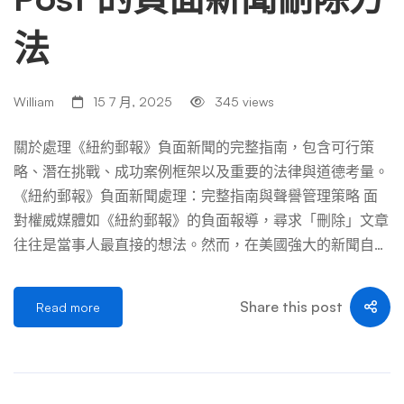
法
William
15 7 月, 2025
345 views
關於處理《紐約郵報》負面新聞的完整指南，包含可行策
略、潛在挑戰、成功案例框架以及重要的法律與道德考量。
《紐約郵報》負面新聞處理：完整指南與聲譽管理策略 面
對權威媒體如《紐約郵報》的負面報導，尋求「刪除」文章
往往是當事人最直接的想法。然而，在美國強大的新聞自由
與法律框架（特別是《憲法第一修正案》）保護下，要求主
流媒體單純因為內容負面或當事人不滿而刪除已發佈的新聞
Share this post
Read more
報導，幾乎是不可能成功的任務。 這份指南旨在提供務
實、合法且符合道德的應對策略，重點在於降低報導的影響
力、修復受損聲譽、爭取更正/澄清，以及在極少數特定情
況下探索移除內容的可能性，而非承諾無法實現的「刪