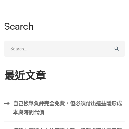
除」。 核心原則：理解現實與設定合理期望 第一部分：可
行策略與行動指南 策略一：徹底評估報導內容與法律立場
策略二：與《紐約郵報》直接溝通（在律師指導下） 策略
Search
三：積極的線上聲譽管理 既然難以刪除源頭文章，主動降
低其在搜尋結果中的可見度和影響力至關重要： 策略四：
法律行動（最終手段，風險高） 第二部分：潛在挑戰與風
Search
險 第三部分：成功案例框架 第四部分：結論與關鍵建議 處
for:
理《紐約郵報》的負面新聞，核心在於務實、合法且策略性
的聲譽管理，而非追求幾乎不可能的「刪除」。以下是關鍵
最近文章
步驟總結： 面對權威媒體的負面報導，雖然挑戰巨大，但
透過系統性、策略性且合法的應對，仍然可以有效管理其影
響，逐步修復受損的聲譽。將期望設定在「損害控制」和
「聲譽重建」上，遠比追求不切實際的「刪除」更為明智且
自己檢舉負評完全免費，但必須付出這些隱形成
可行。 美國負面新聞刪除服務 …
本與時間代價