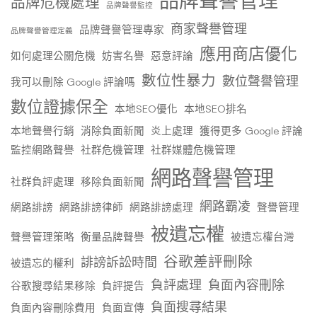
品牌聲譽管理
品牌危機處理
品牌聲譽監控
商家聲譽管理
品牌聲譽管理專家
品牌聲譽管理定義
應用商店優化
如何處理公關危機
妨害名譽
惡意評論
數位性暴力
數位聲譽管理
我可以刪除 Google 評論嗎
數位證據保全
本地SEO優化
本地SEO排名
本地聲譽行銷
消除負面新聞
炎上處理
獲得更多 Google 評論
監控網路聲譽
社群危機管理
社群媒體危機管理
網路聲譽管理
社群負評處理
移除負面新聞
網路霸凌
網路誹謗
網路誹謗律師
網路誹謗處理
聲譽管理
被遺忘權
聲譽管理策略
衡量品牌聲譽
被遺忘權台灣
谷歌差評刪除
誹謗訴訟時間
被遺忘的權利
負評處理
負面內容刪除
谷歌搜尋結果移除
負評提告
負面搜尋結果
負面內容刪除費用
負面宣傳