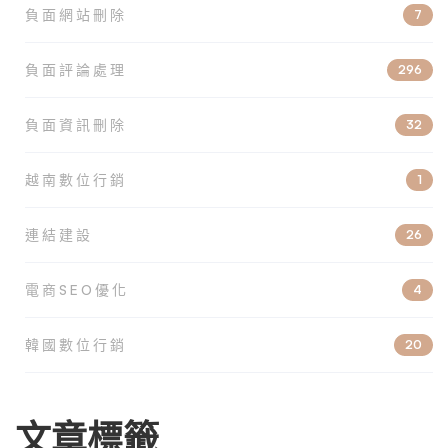
負面網站刪除
7
負面評論處理
296
負面資訊刪除
32
越南數位行銷
1
連結建設
26
電商SEO優化
4
韓國數位行銷
20
文章標籤