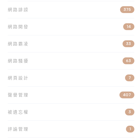
網路誹謗
375
網路開發
14
網路霸凌
33
網路騷擾
63
網頁設計
7
聲譽管理
407
被遺忘權
3
評論管理
1