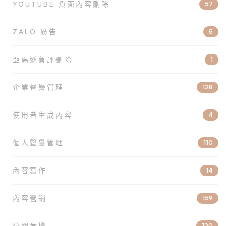
YOUTUBE 負面內容刪除
57
ZALO 廣告
5
亞馬遜負評刪除
1
企業聲譽管理
128
使用者生成內容
4
個人聲譽管理
110
內容寫作
14
內容營銷
159
公關危機
120