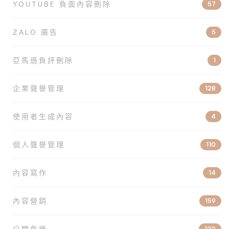
YOUTUBE 負面內容刪除
57
ZALO 廣告
5
亞馬遜負評刪除
1
企業聲譽管理
128
使用者生成內容
4
個人聲譽管理
110
內容寫作
14
內容營銷
159
公關危機
120