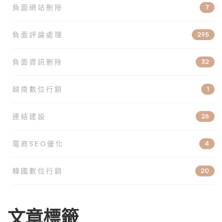
負面網站刪除
7
負面評論處理
295
負面資訊刪除
32
越南數位行銷
1
連結建設
26
電商SEO優化
4
韓國數位行銷
20
文章標籤