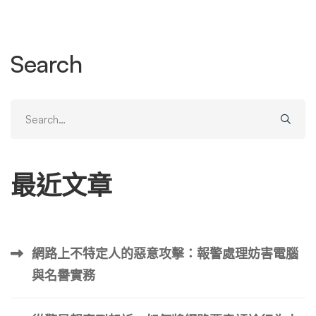
幣價暴跌真的只是因為負面消息嗎？當負面消息淹沒搜尋結
果頁時，項目方除了發一篇「一切安好」的公告外，還能做
什麼？我們需要一套更深層、更具實戰性的「幣圈負面信息
Search
刪除與聲譽救援方案」。請注意，這裡指的「刪除」並非狹
隘的掩蓋真相，而是透過合法合規的內容策略、技術通報與
輿情引導，將惡意造謠、過時資訊或錯誤解讀從公眾視野的
Search
「第一頁」移除，重建市場信任。 以下，我們將拆解負面
for:
消息的傳導機制，並提供一套完整的防禦與反擊作戰地圖。
一、 恐懼的放大器：為何幣圈對負面消息「過度敏感」？
最近文章
要解決問題，必須先理解戰場的環境。傳統金融市場也有負
面消息，例如財報不佳或CEO醜聞，股價通常以緩跌或一
個跌停板反應。但加密貨幣市場的反應往往是「垂直落體」
或「腳踝斬」。這背後是三個特殊機制在放大恐懼： 二、
網路上不特定人的惡意攻擊：報警處理妨害電腦
負面消息的分類學：哪些殺傷力最大？（含應對優先級對照
與名譽實務
表） 並非所有負面消息都值得投入相同的資源去處理。一
個無聊的 FUD（Fear, Uncertainty, Doubt）推文和一份來自
司法部的起訴書，處理方式天差地別。根據我們對過去五年