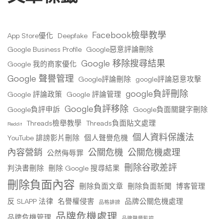
Facebook檢舉教學
App Store優化
Deepfake
Google Business Profile
Google惡意評論刪除
Google 移除搜尋結果
Google 我的商家優化
Google 聲譽管理
Google評論刪除
google評論惡意攻擊
google負評刪除
Google 評論政策
Google 評論管理
Google負評移除
Google負評申訴
Google負面關鍵字刪除
Threads檢舉教學
Threads負面貼文處理
Reddit
個人資料保護法
YouTube 誹謗影片刪除
個人聲譽危機
內容營銷
公關危機
公關危機處理
公然侮辱罪
刪除谷歌差評
判決書刪除
刪除 Google 搜尋結果
刪除負面內容
刪除負面文章
刪除負面新聞
博客管理
反 SLAPP 法律
名譽權侵害
品牌公關危機處理
品格誹謗
品牌危機處理
品牌危機管理
品牌聲譽監控