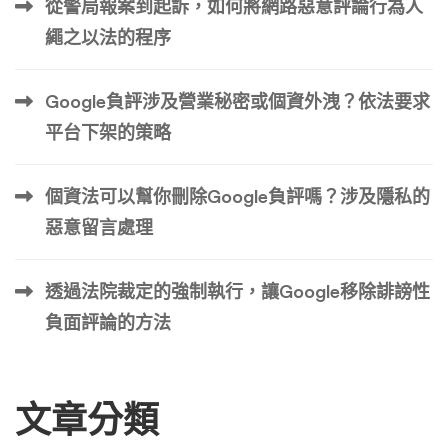
從警局報案到起訴，如何將網路惡意評論行為人
超過 200 起幣圈公關危機的追蹤，負面消息可依「事實基
繩之以法的程序
礎」與「傳播渠道」分為四個象限。 類別 典型範例 對幣價
影響程度 對策核心邏輯 是否適用「刪除/屏蔽」策略 第一象
Google負評涉及營業秘密或個資外洩？依法要求
限：權威媒體的鐵證報導 彭博社報導 SEC 正式起訴創辦
人；紐約時報揭露資安漏洞導致數億美金被盜。 ★★★★
平台下架的策略
★（毀滅性） 真相還原與停損切割 不可硬刪，只能解釋與
稀釋。 必須正面回應，承認錯誤並提出賠償/修復方案。試
個資法可以幫你刪除Google負評嗎？涉及隱私的
圖壓制此類新聞只會引發《史翠珊效應》，讓事情鬧得更
惡意留言處理
大。 第二象限：社群病毒式傳播的「真實截圖」 Dis […] …
透過法院裁定的強制執行，讓Google移除誹謗性
負面評論的方法
文章分類