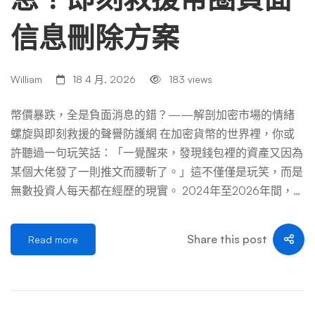
信息刪除方案
William
18 4 月, 2026
183 views
幣價暴跌，全是負面消息的錯？——解剖加密市場的情緒
螺旋與即刻救援的聲譽防護網 在加密貨幣的世界裡，你或
許聽過一句玩笑話：「一覺醒來，發現錢包裡的資產又因為
某個大佬發了一則推文而腰斬了。」這不僅僅是玩笑，而是
無數投資人每天都在經歷的現實。 2024年至2026年間，全
球監管趨嚴，從美國證券交易委員會（SEC）對交易所的窮
追猛打，到亞洲各國對場外交易（OTC）的嚴格查緝，再
Share this post
Read more
到項目方自身智能合約漏洞的頻繁爆發，「負面消息」已然
成為比巨鯨出貨更可怕的流動性黑洞。當恐慌在社群媒體上
以光速傳播時，許多項目方才驚覺：他們面對的不只是一場
公關危機，而是一場針對幣價的「資訊殲滅戰」。 那麼，