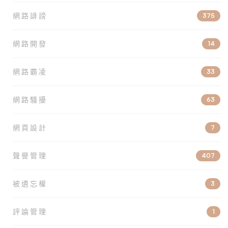
網路誹謗
375
網路開發
14
網路霸凌
33
網路騷擾
63
網頁設計
7
聲譽管理
407
被遺忘權
3
評論管理
1