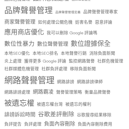
品牌聲譽管理
品牌聲譽管理專家
品牌聲譽管理定義
商家聲譽管理
如何處理公關危機
妨害名譽
惡意評論
應用商店優化
我可以刪除 Google 評論嗎
數位證據保全
數位性暴力
數位聲譽管理
本地SEO優化
本地SEO排名
本地聲譽行銷
消除負面新聞
炎上處理
獲得更多 Google 評論
監控網路聲譽
社群危機管理
社群媒體危機管理
社群負評處理
移除負面新聞
網路聲譽管理
網路誹謗
網路誹謗律師
網路霸凌
網路誹謗處理
聲譽管理策略
衡量品牌聲譽
被遺忘權
被遺忘權台灣
被遺忘的權利
谷歌差評刪除
誹謗訴訟時間
谷歌搜尋結果移除
負面內容刪除
負評提告
負評處理
負面內容刪除費用