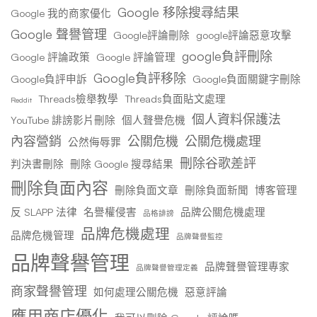
Google 移除搜尋結果
Google 我的商家優化
Google 聲譽管理
Google評論刪除
google評論惡意攻擊
google負評刪除
Google 評論政策
Google 評論管理
Google負評移除
Google負評申訴
Google負面關鍵字刪除
Threads檢舉教學
Threads負面貼文處理
Reddit
個人資料保護法
YouTube 誹謗影片刪除
個人聲譽危機
內容營銷
公關危機
公關危機處理
公然侮辱罪
刪除谷歌差評
判決書刪除
刪除 Google 搜尋結果
刪除負面內容
刪除負面文章
刪除負面新聞
博客管理
反 SLAPP 法律
名譽權侵害
品牌公關危機處理
品格誹謗
品牌危機處理
品牌危機管理
品牌聲譽監控
品牌聲譽管理
品牌聲譽管理專家
品牌聲譽管理定義
商家聲譽管理
如何處理公關危機
惡意評論
應用商店優化