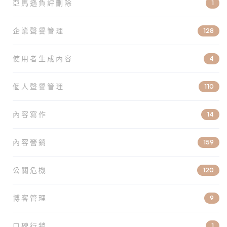
亞馬遜負評刪除
1
企業聲譽管理
128
使用者生成內容
4
個人聲譽管理
110
內容寫作
14
內容營銷
159
公關危機
120
博客管理
9
口碑行銷
1