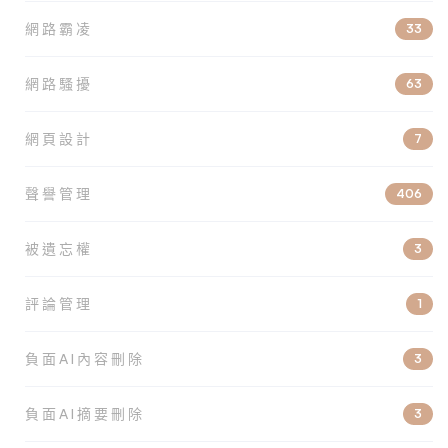
網路霸凌
33
網路騷擾
63
網頁設計
7
聲譽管理
406
被遺忘權
3
評論管理
1
負面AI內容刪除
3
負面AI摘要刪除
3