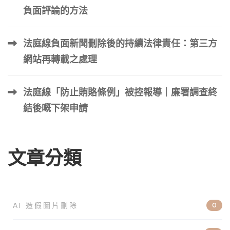
吸引合適的受眾。 連結建設 連結建立是從其他網站獲取到
負面評論的方法
您自己網站的超連結的做法。這些連結充當認可，向搜尋引
擎表明您的內容有價值且值得信賴，這可以提高您網站在搜
法庭線負面新聞刪除後的持續法律責任：第三方
尋結果中的排名。 更新現有內容 定期更新現有內容可確保
網站再轉載之處理
其準確、相關且對讀者有用。這可以透過向搜尋引擎表明您
的內容是新鮮的和最新的來改善您網站的搜尋引擎 […] …
法庭線「防止賄賂條例」被控報導｜廉署調查終
結後嘅下架申請
文章分類
AI 造假圖片刪除
0