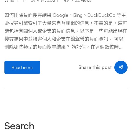
William
29 9 月, 2024
462 views
如何刪除負面搜尋結果 Google、Bing、DuckDuckGo 等主
要搜尋引擎索引了大量來自互聯網的信息，不幸的是，這可
能包括有關個人或企業的負面信息。以下是一些可能出現在
搜尋結果中並損害個人和企業在線聲譽的負面資訊。 可以
刪除哪些類型的負面搜尋結果？ 請記住，在這個數位時
代，管理您的線上聲譽至關重要。定期檢查網路上有哪些有
關您或您的企業的信息，並在必要時採取措施保護您的網路
Share this post
Read more
聲譽。 刪除負面搜尋結果的策略 從網路上刪除負面搜尋結
果可能是一項具有挑戰性的任務，因為它通常涉及處理多個
實體和法律，而這些實體和法律可能因國家而異。以下是您
可能會考慮的一些一般步驟： 請記住，這個過程可能需要
時間，並且不能保證成功。如果沒有專業的線上聲譽管理公
司的幫助，情況尤其如此。始終小心與誰分享您的個人訊
息，並主動管理您的線上聲譽，以防止負面訊息。 處理負
Search
面搜尋結果的其他策略 下圖顯示了一個心智圖，用於視覺