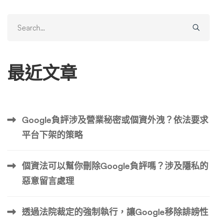
化處理下面解釋的負面搜尋引擎結果的不同策略。 搜尋引
擎優化技巧 SEO 技術對於管理和減少有關品牌或個人的負
Search
面搜尋結果至關重要。一個關鍵方法是優化正面內容，例如
for:
創建高品質、相關的部落格文章和文章，這些部落格文章和
文章在搜尋結果中的排名高於負面內容。這涉及進行關鍵字
最近文章
研究以識別潛在客戶正在搜尋的術語，並將這些關鍵字自然
地整合到您的內容中。此外，從信譽良好的網站建立反向連
結可以提高正面內容的權威性，使其更有可能在搜尋結果中
出現在更高的位置。定期更新和刷新現有內容以保持相關性
Google負評涉及營業秘密或個資外洩？依法要求
和吸引力也有助於提高其搜尋排名。透過策略性地使用 SE
平台下架的策略
O 技術，您可以抑制負面搜尋結果並提高您品牌的線上聲
譽。 優化正能量內容 優化正面內容意味著提高有關您品牌
的有利訊息的品質和相關性。這可以包括改進正面文章、評
個資法可以幫你刪除Google負評嗎？涉及隱私的
論和建議的搜尋引擎優化，使它們在搜尋引擎結果中顯著出
惡意留言處理
現，從而掩蓋負面內容。 關鍵字優化 關鍵字優化涉及研
究、分析和選擇內容中的最佳關鍵字。此過程可確保您的網
透過法院裁定的強制執行，讓Google移除誹謗性
站出現在相關查詢的搜尋引擎結果中，從而提高其可見度並