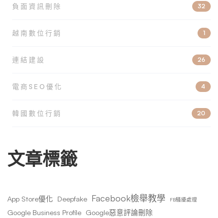
負面資訊刪除
32
越南數位行銷
1
連結建設
26
電商SEO優化
4
韓國數位行銷
20
文章標籤
Facebook檢舉教學
App Store優化
Deepfake
FB騷擾處理
Google Business Profile
Google惡意評論刪除