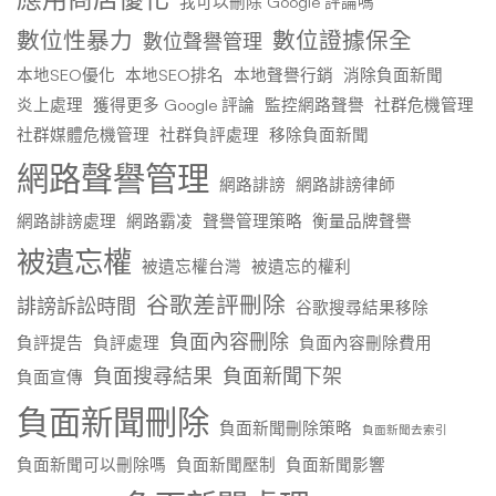
我可以刪除 Google 評論嗎
數位性暴力
數位證據保全
數位聲譽管理
本地SEO優化
本地SEO排名
本地聲譽行銷
消除負面新聞
炎上處理
獲得更多 Google 評論
監控網路聲譽
社群危機管理
社群媒體危機管理
社群負評處理
移除負面新聞
網路聲譽管理
網路誹謗
網路誹謗律師
網路誹謗處理
網路霸凌
聲譽管理策略
衡量品牌聲譽
被遺忘權
被遺忘權台灣
被遺忘的權利
谷歌差評刪除
誹謗訴訟時間
谷歌搜尋結果移除
負面內容刪除
負評提告
負評處理
負面內容刪除費用
負面搜尋結果
負面新聞下架
負面宣傳
負面新聞刪除
負面新聞刪除策略
負面新聞去索引
負面新聞可以刪除嗎
負面新聞壓制
負面新聞影響