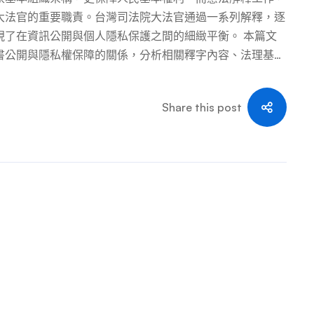
大法官的重要職責。台灣司法院大法官通過一系列解釋，逐
現了在資訊公開與個人隱私保護之間的細緻平衡。 本篇文
書公開與隱私權保障的關係，分析相關釋字內容、法理基
權利保障體系與隱私權定位 1.1 台灣憲法基本權利保障體
民各項基本權利，並於第二十二條設有概括條款：「凡人民
Share this post
均受憲法之保障。」這種「列舉權利+概括條款」的設計，
這種方式逐步獲得憲法層級的保障。 大法官在釋字603
權利，惟基於人性尊嚴與個人主體性之維護及人格發展之完
人資料之自主控制，隱私權乃為不可或缺之基本權利，而受
與發展 隱私權的概念起源於19世紀末，美國法學家沃倫和布
干擾的權利」。隨著社會發展和科技進步，隱私權的內涵不
隱私、空間隱私和自決隱私等多面向的權利。 在台灣憲法
憲法地位： 1.3 裁判公開的憲法基礎 另一方面，裁判公
障人民訴訟權，而訴訟權的內涵包括獲得公平、公開審判的
審判的重要保障機制。 大法官在釋字482號解釋中指出：
定程序提起及實施訴訟之權，亦包括受公平、公開審判之