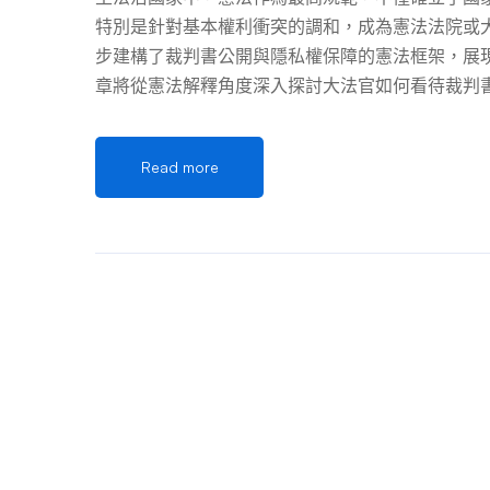
特別是針對基本權利衝突的調和，成為憲法法院或
步建構了裁判書公開與隱私權保障的憲法框架，展
章將從憲法解釋角度深入探討大法官如何看待裁判
礎，以及實務運作上的挑戰與發展。 第一章 憲法基本
系 台灣憲法第二章第七條至第二十二條列舉了人
Read more
之其他自由及權利，不妨害社會秩序公共利益者，
為新興權利的憲法保護提供了空間，隱私權正是透過
號解釋中明確指出：「隱私權雖非憲法明文列舉之
整，並為保障個人生活私密領域免於他人侵擾及個
憲法第二十二條所保障。」 1.2 隱私權的憲法基礎
蘭迪斯在《隱私權》一文中首次系統性提出「不受
斷擴張，從最初的「獨處權」逐漸發展為包括資訊
解釋史上，大法官通過一系列解釋逐步建構了隱私權的
開原則同樣具有深厚的憲法基礎。憲法第十六條保
權利。裁判公開不僅是司法透明化的要求，也是公正
「訴訟權乃人民司法上之受益權，包括人民得依法