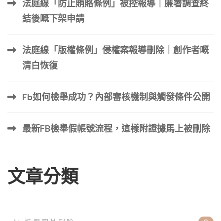
法庭線「防止賄賂條例」被控報導｜廉署調查終
一種觀點陳述。與真實的事實陳述類似，意見幾乎總是受
結後嘅下架申請
到 第一修正案（言論自由）的充分保護。 需要明確的是，
在幾乎所有情況下，實際客戶發布的單一一星評論都不能是
法庭線「版權條例」侵權案報導刪除｜創作者嘅
誹謗性的，無論客戶對企業持有這樣的看法是多麼不公平。
但是，如果評論者從來不是客戶並且沒有合法依據提出意見
清白恢復
怎麼辦？如果評論者別有用心和/或扭曲了他/她的能力怎麼
辦？如果一個真實的客戶假裝是多個客戶，所有客戶都對企
Fb如何檢舉成功？內部審核機制與觸發條件公開
業持有相同的負面看法呢？ 對於任何匿名的線上評論，都
有太多懸而未決的問題，無法進行絕對的法律分析。一星評
最新FB檢舉假帳號流程，這樣附證據馬上被刪除
價當然也不例外。 下面，我們將更深入地探討 […] …
文章分類