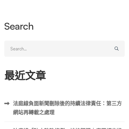
但它太容易被操縱並且經常被武器化。在大多數網站上，驗
證過程充其量是薄弱的，或者經常是完全不存在。這些評論
通常可以匿名或以假名發布，企業無法透過任何方式驗證評
Search
論者是否為實際客戶。 目前，令人不安的是，缺乏保障措
施來防止競爭對手或前僱員冒充心懷不滿的客戶發布負面評
論，錯誤地講述一些從未發生過的可怕的市場互動。此外，
Search
沒有有效措施阻止此類人註冊10個單獨的帳號並發布10條單
for:
獨的評論，欺騙性地冒充10個單獨的不滿意客戶。 雖然大
多數網站都有禁止誹謗（虛假）言論的服務條款，但沒有一
最近文章
個網站積極執行這些規則。簡而言之，網站不想充當真假裁
判。相反，如果您希望網站刪除您認為是誹謗性的評論，您
可能會被要求獲得法院命令來刪除針對評論者的負面評論。
對於任何包含虛假評論的審查，至少有一個總體框架來指導
法庭線負面新聞刪除後的持續法律責任：第三方
該評論所產生的法律影響。在這些情況下，法院通常適用傳
網站再轉載之處理
統的誹謗法原則。 本文解決了圍繞評論的更新穎的問題，
這些評論給出了較差的評級，通常是“一星”，但不包含任何
額外的評論。 從表面上看，沒有評論的一星評論只不過是