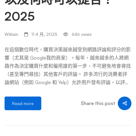
2025
William
11 4 月, 2025
646 views
在這個數位時代，購買決策越來越受到網路評論和評分的影
響（尤其是 Google我的商家）。每年，越來越多的人將網
路作為決定購買什麼和僱用誰的第一步，不可避免地會尋找
（甚至專門尋找）其他客戶的評論。 許多流行的消費者評
論網站（例如 Google 和 Yelp）允許用戶發布評論，以評論
他們的體驗並為企業評分。 最常用的是一星（最差）到五
星（最好）的評分標準。然後將每則評論的單獨評分匯總為
Share this post
Read more
平均星級評分，該評分旨在代表對企業及其銷售的產品或服
務的誠實和公平的評估。 平均分數成為比任何個人評論更
強大、更有影響力的聲明。任何低於星級的評分都將不可避
免地導致利潤損失。 不幸的是，儘管平均分數非常重要，