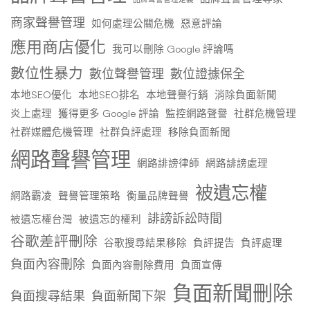
商家聲譽管理
如何處理公關危機
惡意評論
應用商店優化
我可以刪除 Google 評論嗎
數位性暴力
數位聲譽管理
數位證據保全
本地SEO優化
本地SEO排名
本地聲譽行銷
消除負面新聞
炎上處理
獲得更多 Google 評論
監控網路聲譽
社群危機管理
社群媒體危機管理
社群負評處理
移除負面新聞
網路聲譽管理
網路誹謗律師
網路誹謗處理
被遺忘權
網路霸凌
聲譽管理策略
衡量品牌聲譽
誹謗訴訟時間
被遺忘權台灣
被遺忘的權利
谷歌差評刪除
谷歌搜尋結果移除
負評提告
負評處理
負面內容刪除
負面內容刪除費用
負面宣傳
負面新聞刪除
負面搜尋結果
負面新聞下架