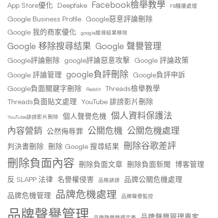
Facebook檢舉教學
App Store優化
Deepfake
FB騷擾處理
Google Business Profile
Google惡意評論刪除
Google 我的商家優化
google搜尋結果移除
Google 移除搜尋結果
Google 聲譽管理
Google評論刪除
google評論惡意攻擊
Google 評論政策
google負評刪除
Google 評論管理
Google負評申訴
Google負面關鍵字刪除
Threads檢舉教學
Reddit
Threads負面貼文處理
YouTube 誹謗影片刪除
個人資料保護法
個人聲譽危機
YouTube誹謗影片刪除
內容營銷
公關危機
公關危機處理
公然侮辱罪
刪除谷歌差評
判決書刪除
刪除 Google 搜尋結果
刪除負面內容
刪除負面文章
刪除負面新聞
博客管理
反 SLAPP 法律
名譽權侵害
品牌公關危機處理
品格誹謗
品牌危機處理
品牌危機管理
品牌聲譽監控
品牌聲譽管理
品牌聲譽管理專家
品牌聲譽管理定義