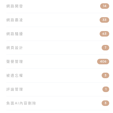
網路開發
14
網路霸凌
33
網路騷擾
63
網頁設計
7
聲譽管理
406
被遺忘權
3
評論管理
1
負面AI內容刪除
3