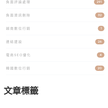
負面評論處理
291
負面資訊刪除
32
越南數位行銷
1
連結建設
26
電商SEO優化
4
韓國數位行銷
20
文章標籤