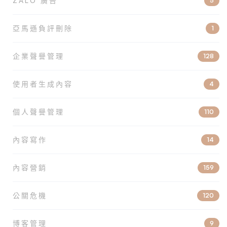
ZALO 廣告
5
亞馬遜負評刪除
1
企業聲譽管理
128
使用者生成內容
4
個人聲譽管理
110
內容寫作
14
內容營銷
159
公關危機
120
博客管理
9