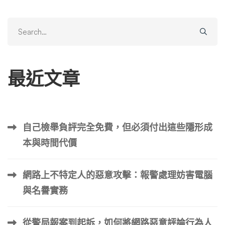
管理的重要性。 刪除負面內容對於減輕各種形式的不良線
上資料的負面影響至關重要。這包括從不討人喜歡的評論和
Search
誹謗性評論到不適當的圖像和影片的任何內容。這個過程的
for:
必要性源於需要保護個人、企業和組織免受有害線上內容的
不利影響。 對於任何想要保持正面的數位足跡並保護自己
最近文章
利益的人來說，負面內容刪除都是一項重要策略。此過程涉
及一種細緻的方法，包括識別有問題的內容、評估其影響、
正式請求刪除以及持續監控數位環境以防止此類內容再次出
現。因此，負面內容刪除在管理和維護積極的線上形象方面
自己檢舉負評完全免費，但必須付出這些隱形成
發揮著至關重要的作用。 人們擺脫負面內容的常見原因 我
本與時間代價
們的線上形象與我們的實際形象一樣重要，通常會影響個人
和職業的看法。這個現實凸顯了為什麼許多個人和企業尋求
從網路上刪除某些內容。原因包括保護個人隱私、維護聲譽
網路上不特定人的惡意攻擊：報警處理妨害電腦
完整性和財務安全。 一個重要的擔憂是個人資訊落入壞人
與名譽實務
手中的風險。您的實際地址、電子郵件、電話號碼和全名等
詳細資訊如果被詐欺者獲取，可能會導致身分盜竊、財務詐
從警局報案到起訴，如何將網路惡意評論行為人
欺和其他嚴重後果。即使值得信賴的公司也容易遭受資料洩