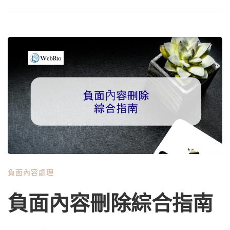
的運作邏輯、實際成效和潛在風險一層層拆開，並且針對不
同身份與情境，給出可以立刻行動的判斷框架。如果你想避
免走冤枉路、傷荷包，或被二次傷害，這篇會是很實際的參
考。 一、認識 Threads 的內容生態：為什麼負面貼文特別
棘手？ Threads 從 2023 年上線後，靠著與 Instagram 連動
的帳號體系，以及相對寬鬆、即興的討論氣氛，短時間內吸
納了大量台灣使用者。它的時間線混合了追蹤內容與推薦內
容，演算法傾向推送互動高的貼文——哪怕是吵架、爆料
或情緒性指控。 這代表什麼？一則負面貼文如果起初有幾
十個人按讚、留言或轉發，就可能被推進更多陌生人的動
態。Threads 的「轉發+評論」機制讓議題持續發酵，一個
早上就能從一則抱怨，變成跨社群的獵巫。很多人第一次遭
負面內容處理
遇網路攻擊，就是在 Threads 上，因為發文門檻低、情緒傳
染快，而且不像臉書有比較重的演算法過濾。 在這樣的生
負面內容刪除綜合指南
態裡，「刪除負面貼文」不只牽涉平臺審核，還涉及發文者
的反應、圍觀群眾的備份與截圖，以及持續在搜尋引擎上被
找到的可能。後續我們討論的任何行動，都得放在這個快速