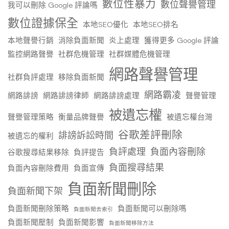
數位性暴力
數位聲譽管理
我可以刪除 Google 評論嗎
數位證據保全
本地SEO優化
本地SEO排名
本地聲譽行銷
消除負面新聞
炎上處理
獲得更多 Google 評論
監控網路聲譽
社群危機管理
社群媒體危機管理
網路聲譽管理
社群負評處理
移除負面新聞
網路霸凌
網路誹謗
網路誹謗律師
網路誹謗處理
聲譽管理
被遺忘權
聲譽管理策略
衡量品牌聲譽
被遺忘權台灣
谷歌差評刪除
誹謗訴訟時間
被遺忘的權利
負評處理
負面內容刪除
谷歌搜尋結果移除
負評提告
負面搜尋結果
負面內容刪除費用
負面宣傳
負面新聞刪除
負面新聞下架
負面新聞刪除策略
負面新聞可以刪除嗎
負面新聞去索引
負面新聞壓制
負面新聞影響
負面新聞移除方法