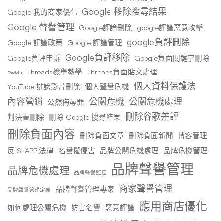
Google 移除搜尋結果
Google 我的商家優化
Google 聲譽管理
Google評論刪除
google評論惡意攻擊
google負評刪除
Google 評論政策
Google 評論管理
Google負評移除
Google負評申訴
Google負面關鍵字刪除
Threads檢舉教學
Threads負面貼文處理
Reddit
個人資料保護法
YouTube 誹謗影片刪除
個人聲譽危機
內容營銷
公關危機
公關危機處理
公然侮辱罪
刪除谷歌差評
判決書刪除
刪除 Google 搜尋結果
刪除負面內容
刪除負面文章
刪除負面新聞
博客管理
反 SLAPP 法律
名譽權侵害
品牌公關危機處理
品牌危機管理
品牌聲譽管理
品牌危機處理
品牌聲譽監控
商家聲譽管理
品牌聲譽管理專家
品牌聲譽管理定義
應用商店優化
如何處理公關危機
妨害名譽
惡意評論