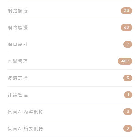
網路霸凌
33
網路騷擾
63
網頁設計
7
聲譽管理
407
被遺忘權
3
評論管理
1
負面AI內容刪除
3
負面AI摘要刪除
3