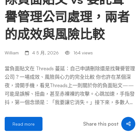
譽管理公司處理，兩者
的成效與風險比較
William
4 5 月, 2026
164 views
當負面貼文在 Threads 蔓延：自己申請刪除還是找聲譽管理
公司？一場成效、風險與心力的完全比較 你也許在某個深
夜，滑開手機，看見Threads上一則關於你的負面貼文——
可能是誤解、扭曲，甚至赤裸裸的攻擊。心跳加速，手指發
抖，第一個念頭是：「我要讓它消失。」接下來，多數人會
陷入同一個兩難：應該自己按照平台規則申訴刪除，還是花
錢請專業的聲譽管理公司處理？ 這不只是「刪文」這麼簡
Share this post
Read more
單。平臺規則、人性反應、法律界線、心理損耗，以及後續
在搜尋引擎留下的痕跡，全部攪在一起。我們將這兩個選擇