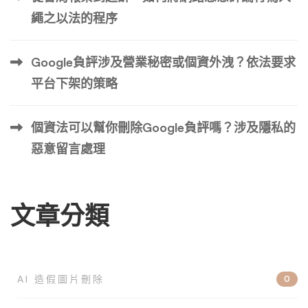
露，可能會暴露敏感的個人信息，這一事實加劇了威脅。
繩之以法的程序
除了隱私問題之外，網路還可能成為誹謗性或破壞性資訊的
溫床。對個人而言，這可能意味著虛假指控或尷尬的內容，
Google負評涉及營業秘密或個資外洩？依法要求
可能會損害人際關係、影響家庭動態或擾亂社交和約會前
平台下架的策略
景。對企業來說，風險同樣很高。在網路評論嚴重影響消費
者行為的世界中，不公平或不真實的批評可能會嚴重損害公
個資法可以幫你刪除Google負評嗎？涉及隱私的
司的聲譽和財務狀況。 […] …
惡意留言處理
文章分類
AI 造假圖片刪除
0