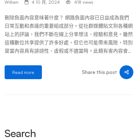
William
4 10 月, 2024
418 views
流動、情緒飽滿的環境裡衡量。 二、自己向 Threads 申請
刪除：流程、實況與隱形成本 2-1 Threads 能刪除哪些貼
刪除負面內容意味著什麼？ 網路負面內容已日益成為我們
文？社群守則一次看透 Threads 隸屬 Meta，和 Instagram、
日常互動和表達的重要組成部分。從社群媒體貼文到各種網
Facebook 共用同一套社群守則基礎，但執行細節略有不
站上的評論，我們不斷在線上分享想法、經驗和意見。雖然
同。你可以在「設定」→「説明」→「社群守則」找到完整
這種數位共享提供了許多好處，但它也可能帶來風險，特別
內容，以下歸納與負面貼文最相關的幾類： 很明顯，這裡
是當內容具有誹謗性、虛假或不適當時。此類有害內容會嚴
有一條關鍵界線：「我不喜歡的批評」不等於「違反社群守
重損害一個人的聲譽，導致經濟損失，甚至造成情緒困擾。
則」。如果負面貼文只是說「這家店很難吃」「這個人服務
線上領域的負面內容刪除涉及從網路上刪除或抑制這些不必
Share this post
Read more
態度超差」「他以前做過某件糗事（真有其事）」，而且沒
要的或破壞性的負面內容。這個過程不僅僅是刪除負面貼文
有涉及侮辱性詞彙、沒有揭露個資、沒有組織性騷擾，那麼
或頁面；而是永久刪除負面貼文或頁面。這是為了保護個人
它很 […] …
的線上聲譽以及個人和職業利益。它需要識別有害內容，要
求將其從相關平台中刪除，並警惕地確保它不會再次出現在
網路上的其他地方。 本綜合指南將深入探討線上負面內容
刪除策略領域 ，探討其機制、符合刪除條件的內容類型以
及負面內容刪除服務的概念。我們還將闡明內容數位刪除所
Search
涉及的法律複雜性，並強調與負面內容刪除相關的線上聲譽