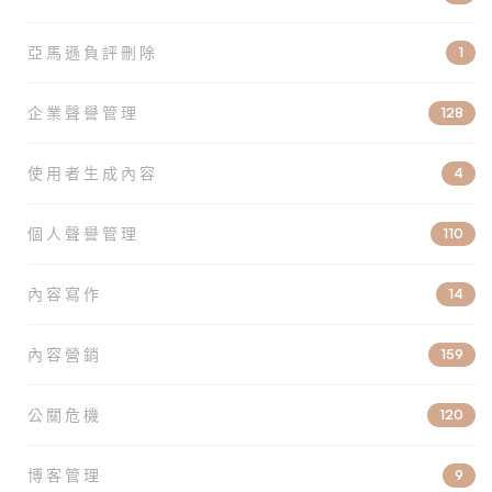
亞馬遜負評刪除
1
企業聲譽管理
128
使用者生成內容
4
個人聲譽管理
110
內容寫作
14
內容營銷
159
公關危機
120
博客管理
9