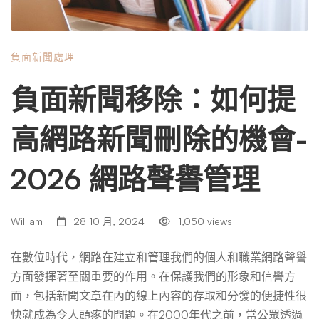
產。出現這種情況的主要原因有3個： 1. 點擊次數： 2023
年排名第一的因素是特定鏈接隨時間推移獲得的點擊次數。
一般來說，鏈接獲得的點擊次數越多，它在搜索結果中的排
負面新聞處理
名就越高。當人們搜索您的名字或公司時，他們更有可能點
擊負面新聞文章（而不是您的網站或 LinkedIn 個人資
負面新聞移除：如何提
料），這會導致其在搜索結果中排名更高。 2. 域名權威：
互聯網上的每個網站對Google都有一定程度的“信任”或“域
高網路新聞刪除的機會-
名權威”。網站的域名權重越高，該網站在搜索結果中的排
名就越高。大多數新聞相關網站都受到谷歌的高度信任，這
2026 網路聲譽管理
也是負面新聞文章能夠迅速登上搜索結果頂部的原因之一。
3.“病毒式傳播”/鏈接：負面新聞文章因社交分享網站和其他
博客/論壇等而“病毒式傳播”的情況並不罕見。重新發布這個
William
28 10 月, 2024
1,050 views
故事。當其他網站鏈接到原始負面文章時，它會向谷歌發出
信號，表明該文章必須對用戶有價值，並且應該在搜索結果
在數位時代，網路在建立和管理我們的個人和職業網路聲譽
中排名靠前。 從 GOOGLE 中刪除負面新聞文章的選項 如
方面發揮著至關重要的作用。在保護我們的形象和信譽方
果您目前發現自己正在處理一篇在 Google 上排名很高的負
面，包括新聞文章在內的線上內容的存取和分發的便捷性很
面新聞文章，可以通過三種方法從搜索結果中刪除負面鏈
快就成為令人頭疼的問題。在2000年代之前，當公眾透過