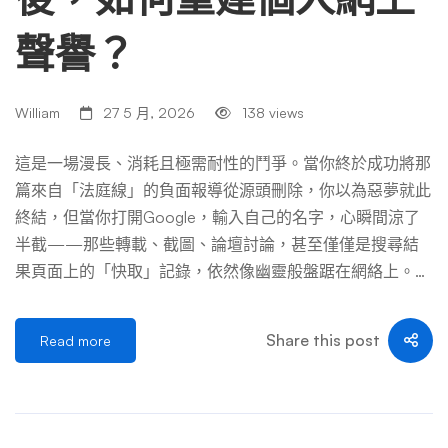
聲譽？
William
27 5 月, 2026
138 views
這是一場漫長、消耗且極需耐性的鬥爭。當你終於成功將那
篇來自「法庭線」的負面報導從源頭刪除，你以為惡夢就此
終結，但當你打開Google，輸入自己的名字，心瞬間涼了
半截——那些轉載、截圖、論壇討論，甚至僅僅是搜尋結
果頁面上的「快取」記錄，依然像幽靈般盤踞在網絡上。
這種經驗，就像是拚命清空了房間，卻發現黴菌的孢子早已
深入牆縫，隨時準備再次爆發。刪除報導只是第一步，真正
Share this post
Read more
的挑戰是重建——在數位廢墟之上，一磚一瓦重新蓋起屬
於你的名譽殿堂。 這篇文章，是寫給每一位正在經歷這場
寂靜戰爭的你。它不會提供童話般的速效藥，而是用數萬字
的篇幅，帶你走過一場完整的「網絡名譽重生」之旅。我們