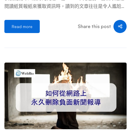
接： 1. 完全刪除： 如果新聞網站的編輯或管理員同意完全
閱讀紙質報紙來獲取資訊時，讀到的文章往往是令人尷尬或
[…] …
不受歡迎的文章，並且常常在第二天早上就得到了土豆
皮……在此時期之後，只能透過花時間存取文章來存取檔案
Share this post
Read more
館或直接聯繫媒體機構。今天，有時，二十年前發表的文
章，在網路上搜尋幾秒鐘就可以輕鬆找到。這些過時的內
容，僅憑其存在，就會繼續損害我們的網路聲譽。 這些舊
文章，無論是否成立，可能： 面對這種情況，想要從網路
上刪除對我們有害的新聞文章是合理的。但如何進行呢？有
哪些法律和技術手段可以實現這個目標？我們可能會遇到哪
些限制和困難？以下指南可協助您從網路上刪除有損您聲譽
的新聞文章。 從網路中刪除負面新聞文章的步驟 從網路中
刪除負面新聞文章可能需要執行以下一項或多項操作： 直
接聯絡新聞資訊網站的發布者 第一步是直接聯絡發布您想
要刪除的負面文章的新聞網站的編輯。這通常是媒體本身或
簽署文章的記者。您可以在網站或法律聲明中找到他們的聯
絡資訊。 您必須向他們發送書面請求（透過郵寄或電子郵