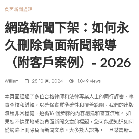
件），解釋您希望刪除該負面新聞的原因。例如，這可以
負面新聞處理
是： 您還必須提供證據或論點來支持您的主張，例如： 最
後，您必須在合理的時間內（例如 15 天）請求回复，並說
網路新聞下架：如何永
明如果遭到拒絕或沉默，您計劃採取的行動。請注意保留您
與媒體的通訊副本，以便您可以向 CNIL 發起程序。 聯絡線
久刪除負面新聞報導
上搜尋引擎 如果您對新聞資訊網站的發布者不滿意，或者
希望同時採取行動，您可以聯繫線上搜尋引擎（如 Googl
（附客戶案例）- 2026
e），要求他們刪除連結到該資訊網站的結果。刪除。 事實
上，即使文章從新聞網站中刪除，它仍然可以透過搜尋引擎
訪問，搜尋引擎維護已刪除內容的副本（稱為快取）或連結
William
28 10 月, 2024
1,049 views
（稱為 URL）。因此，要求搜尋引擎更新其索引並不再顯示
這些過時的結果非常重要。 為此，您必須填寫針對每個搜
本頁面經過了多位合格律師和法律專業人士的同行評審、事
尋引擎的線上表格（在Google上），註明： 您還必須提供
實查核和編輯，以確保實質準確性和覆蓋範圍。我們的出版
個人資訊，例如您的姓名、電子郵件地址，以及您的身分證
流程非常穩健，遵循16 個步驟的內容創建和審查流程。 如
明副本（如果要求）。 然後，搜尋引擎將審查您的請求並
果您不情願地成為負面新聞文章的標題，您可能想知道如何
通知您他們的決定。他們可以根據以下標準接受或拒絕刪除
從網路上刪除負面新聞文章。大多數人認為，一旦某篇新聞
結果： 使用網路聲譽機構的服務 如果您在從網路上刪除負
發布，它就會永遠保留在那裡，但事實並非總是如此。 雖