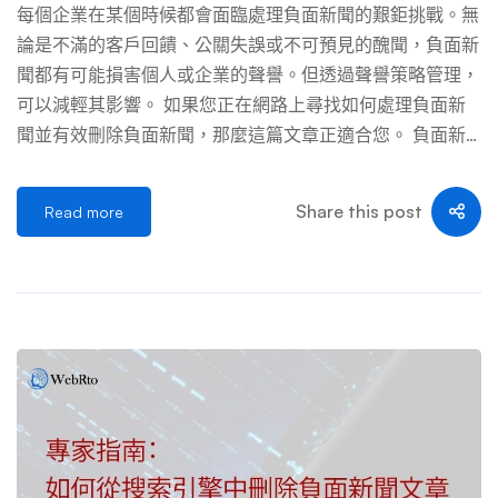
助改善您的線上聲譽。 危機溝通：應對風暴 當公關危機來
每個企業在某個時候都會面臨處理負面新聞的艱鉅挑戰。無
臨時，有效的溝通至關重要。制定危機溝通計畫可以讓您在
論是不滿的客戶回饋、公關失誤或不可預見的醜聞，負面新
網路上出現負面消息時迅速果斷地做出反應。 內容刪除服
聞都有可能損害個人或企業的聲譽。但透過聲譽策略管理，
務：複雜任務的專業協助 刪除或更改線上內容的過程可能
可以減輕其影響。 如果您正在網路上尋找如何處理負面新
非常複雜。這就是內容刪除服務的用武之地。他們專注於這
聞並有效刪除負面新聞，那麼這篇文章正適合您。 負面新
一領域，並擁有必要的經驗和知識來應對這一棘手的情況。
聞管理的重要性 在深入研究處理負面新聞的複雜性之前，
數位足跡管理：您的線上足跡 了 […] …
認識到其重要性至關重要。在當今互聯的世界中，一則推
Share this post
Read more
文、評論或文章都有可能在數小時內迅速傳播。如果不及時
解決，負面新聞可能會削弱客戶的信任和忠誠度，甚至產生
財務影響，危及未來的業務前景。因此，理解有效管理公眾
認知的重要性對於確保品牌的成功和長壽至關重要。 在負
面新聞成為危機之前處理它 採取迅速有效的行動來解決不
利的輿論對於防止其升級為全面危機至關重要。這類似於識
別船上的洩漏並在導致整艘船沉沒之前及時修復。透過密切
關注各種社群媒體平台上的提及並積極參與客戶的回饋和評
論，品牌有機會透明地解決問題，這有助於防止情況進一步
升級。 當品牌直接、迅速地回應問題時，不僅表明他們重