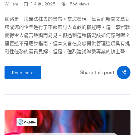
表 直接聯絡新聞網站 無需採取法律行動即可導致完全刪除
William
1 4 月, 2025
566 views
或編輯 並非所有網站都會遵守；可能需要多次跟進 2-8週
請求 Google 取消索引 從搜尋結果中刪除頁面而不更改原始
網路是一塊無法抹去的畫布。當您發現一篇負面新聞文章對
內容 僅限於特定標準，例如侵犯版權或人肉搜索 1-2週做出
您或您的企業進行了不那麼討人喜歡的描述時，這一事實就
決定 法律訴訟（誹謗/隱私） 可能導致法院下令刪除和潛在
變得令人痛苦地顯而易見。但遇到這種情況該如何應對呢？
的損害 昂貴、耗時且並不總是適用 幾個月到幾年 積極內容
儘管這不是逐步指南，但本文旨在為您提供管理這項具有挑
打壓 隨著時間的推移，積極主動地提高網路聲譽 需要持續
戰性任務的寶貴見解。但是，強烈建議聯繫專業的線上聲譽
的努力並且不會消除原創文章 3-6+個月出結果 我們將在下
管理服務（例如 WebRto），以獲得針對您的情況量身定制
面更詳細地檢查 […] …
的具體建議。 線上聲譽管理：不僅僅是公關 在數位時代，
Share this post
Read more
您的網路聲譽就是您的整體聲譽。它是某人在 Google 上搜
尋您或您企業的名稱時出現的內容的合併。線上聲譽管理
(ORM) 就是為了控制這種敘述。ORM 涉及一套策略和技
術，以確保有關您或您的企業的正面資訊到達最前沿，而負
面新聞則被推回默默無聞的位置。 被遺忘權：一個有用的
工具，但有局限性 在某些司法管轄區（主要是歐盟），被
稱為「被遺忘權」的法律原則允許個人請求從線上資料庫中
刪除某些資料。然而，它的應用是有限的，並且根據您想要