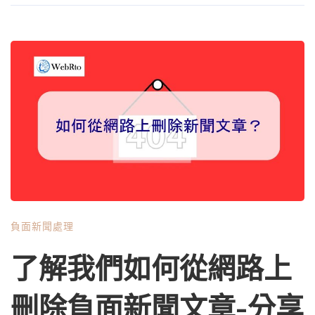
除負面新聞文章。 為什麼新聞文章排名如此之好？ 那麼，
當查看與您的在線聲譽相關的搜索結果時，為什麼新聞文章
往往排名如此之高？新聞文章在發布後可以很容易地排名，
並在較長時間內保持在頂部結果中。 新聞文章排名良好的
主要原因是這些文章所在的網站。最重要的 Google 排名因
素之一是特定網站擁有的鏈接數量。簡而言之，網站擁有的
鏈接越多，該網站上的頁面在搜索引擎中的排名就越好。
新聞網站因其吸引的鏈接數量而成為網絡上最強大的網站之
一。由於新聞報導本質上是高度可共享的內容，因此它們往
往會從網絡上的其他地方產生大量報導（以及鏈接）。當新
聞故事上線時，該故事可以在許多地方共享，例如個人博
客、其他新聞網站、聯合文章和許多其他地方。 我們可以
負面新聞處理
使用站點的“域權限”來估計特定站點在網絡上的強大程度。
雖然谷歌沒有正式使用，但它可以根據網站的鏈接總數粗略
了解我們如何從網路上
估計網站的強度。域名權威度的評分範圍為 0 到 100。域名
權威度超過 80 分的網站通常被認為是網絡上最強大的網站
刪除負面新聞文章-分享
之一。 在查看國家新聞媒體時，我們可以看到幾乎所有排