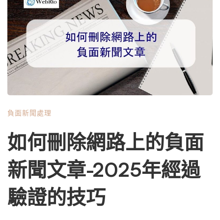
的具體步驟。我們將涵蓋從評估負面新聞文章的影響到探索
您的刪除新聞選項，再到實施主動措施以鞏固您的聲譽的所
有內容。 目錄 為什麼負面新聞文章往往在 Google 搜尋結
果中排名靠前？ 負面新聞文章往往在某人姓名或某公司名
稱的搜尋結果中排名靠前，有幾個關鍵原因： 這些因素的
結合可能會引發一場完美的風暴，一篇負面新聞文章就會成
為有關個人在線上的決定性內容。 負面新聞文章在網路上
保留多久？ 以下是影響負面新聞文章線上停留時間的一些
負面新聞處理
關鍵因素： 在許多情況下，新聞文章在首次發布後可以保
留在線並通過搜尋引擎訪問數年甚至數十年。這就是為什麼
如何刪除網路上的負面
負面新聞報導會對個人的網路聲譽產生如此持久的影響。
從網路上刪除負面新聞文章有哪些選擇？ 我們從面對負面
新聞文章-2025年經過
新聞文章的客戶那裡得到的最常見問題之一是，“這些內容
實際上可以從互聯網上刪除嗎？”簡短的答案是肯定的，但
驗證的技巧
這並不總是一個簡單或容易的過程。 根據我們的經驗，處
理負面新聞文章有四個主要選擇： 選項 優點 缺點 預計時間