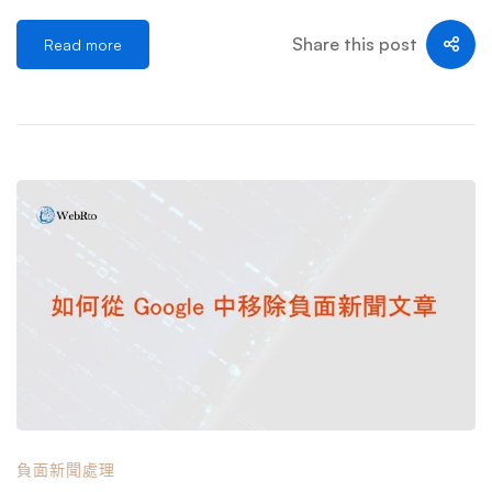
面新聞文章時遇到困難或阻力，您可以聯繫網路聲譽機構
然這通常是一個困難的過程，但永久刪除負面新聞文章是可
Share this post
Read more
[…] …
以完成的。從網路上刪除新聞文章可能需要您採取以下一項
或多項操作： 在 WebRto，我們已經刪除了上萬篇負面新
聞文章以及數萬篇其他負面內容。我們精通世界各地的內容
刪除技術和策略。其中我們最引以為傲的是成功協助台灣航
空刪除多篇負面新聞報導以及台北醫美負面新聞文章，甚至
經過我們不懈努力成功幫助香港某一熱門事件刪除多家負面
新聞報導。 在本文中，我們的律師團隊和專家將解釋刪除
負面和假新聞文章的重要性。然後，我們將詳細了解如何從
網路上刪除新聞文章。立即聯繫專業的負面新聞刪除團隊。
網路負面新聞文章如何損害您的聲譽 在老電影中，冷酷無
情的新聞代理人會用陳腔濫調來駁斥報紙上的敵對報道：
「別擔心。明天那張報紙就用來包魚了。” 當然，在數位時
代，負面新聞文章和故事不再實際消失。在線上發布的新聞
內容通常會永遠保留在網路上，供所有人查看。 與實體新
負面新聞處理
聞文章不同的是，實體新聞文章幾乎會在第二天回收後消