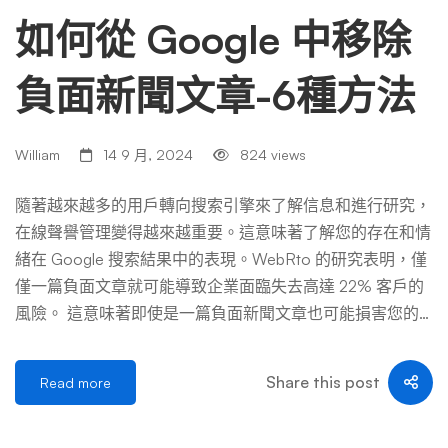
失，而線上新聞文章通常會保留在網路上，除非有理由將其
如何從 Google 中移除
刪除。因此，您需要採取主動措施從網路上刪除該新聞文
章。 網路負面新聞如何損害您的個人聲譽和影響生計？ 隨
負面新聞文章-6種方法
著互聯網，尤其是社群媒體的普及，沒有人能免受網路負面
新聞報導的負面影響。負面新聞文章甚至可能損害普通人的
聲譽或生計。 負面新聞文章可能會影響您的個人、職業和
William
14 9 月, 2024
824 views
業務。客戶、雇主甚至約會對象可能會像看到正面訊息一樣
容易看到有關您的負面訊息。 如果負面新聞報導在網路上
隨著越來越多的用戶轉向搜索引擎來了解信息和進行研究，
發布，它可以在搜尋結果中排名更高，並永久固定在首頁
在線聲譽管理變得越來越重要。這意味著了解您的存在和情
上。如果它特別具有新聞價值或受歡迎，則尤其如此。一篇
緒在 Google 搜索結果中的表現。WebRto 的研究表明，僅
關於你的負面文章可以： 一篇負面新聞文章可能具有毀滅
僅一篇負面文章就可能導致企業面臨失去高達 22% 客戶的
性——而且通常情況下，負面文章會隨著時間的推移而不
風險。 這意味著即使是一篇負面新聞文章也可能損害您的
斷流行。網路上不存在「等待」不良宣傳的情況。 負面新
聲譽和業務。更糟糕的是，負面報導可能會在谷歌首頁停留
聞文章如何影響我的就業機會？ 如果您過去曾被定罪，那
一段時間，甚至在活動結束很久之後也是如此。 但是，您
Share this post
Read more
麼詳細描述該事件的新聞報導將伴隨您一生。即使您已經償
可以採取一些步驟來刪除該文章或減少它對您的聲譽造成的
還了社會債務或指控被駁回，該新聞報導仍然會出現在搜尋
損害。本指南說明了我們如何幫助客戶從谷歌搜索引擎中刪
結果中 […] …