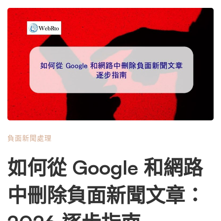
會從理解傷害的本質開始，談到具體的內容壓制策略、社交
媒體重建、心理調適，以及長遠的個人品牌經營。 這是一
場馬拉松，而我是你的配速員。讓我們開始。 第一章：當
報導被刪除，為何一切並未結束？ 你費盡心力，可能透過
法律途徑、與編輯協商，或平台政策，讓那篇標題聳動、內
容可能帶有誤解或偏頗的報導從「法庭線」的網站上消失
了。這絕對是一場重大的勝利，值得你為自己感到驕傲。然
而，要徹底治癒這道數位傷疤，必須先理解它為何如此頑
強。 一、數位痕跡的「立體性」 一篇網絡報導的傳播，遠
非單一網頁的存在。它是一個立體的、相互連結的生態系
負面新聞處理
統。刪除源頭，只等於砍掉了主樹幹，但它的根系和種子早
已散落各處： 二、為何「單純刪除」無法解決問題？ 從心
如何從 Google 和網路
理層面看，刪除是「否定過去」；但從網路生態看，刪除只
是製造了一個「資訊真空」。這個真空會引發幾種後果：
中刪除負面新聞文章：
因此，我們要做的，不是單純的刪除與遺忘，而是取代與重
塑。這是一項系統工程，目的是讓「搜尋你的名字」這個動
作，從觸發負面聯想，轉變為展示你的專業、誠信與價值。