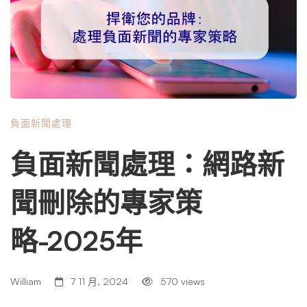
刪除的資訊的位置和性質而有所不同。 SEO 技術：埋葬負
面因素 搜尋引擎優化 (SEO) 不僅僅是在 Google 上排名更
高。在管理線上聲譽時，可以策略性地使用搜尋引擎優化技
術來減少搜尋結果中的負面新聞文章。透過創造和推廣正面
或中立的內容，負面新聞會被埋在一堆更新的相關資訊之
下。 法律追索：當法律站在你這邊時 在某些情況下，負面
負面新聞處理
新聞文章可能是虛假的、誤導的或誹謗性的。在這種情況
下，法律追索權可能是個強大的工具。然而，這種方法應該
負面新聞處理：網路新
謹慎使用，並且只能在法律專業人士的指導下使用。 與內
容出版商的談判：外交途徑 有時，直接的方法是最好的方
聞刪除的專家策
法。聯絡發布負面新聞文章的出版商或網站管理員，要求刪
除或修改該文章是可行的，但這需要謹慎、外交的方式。這
略-2025年
是專業幫助非常寶貴的另一個領域。 公共關係策略：對抗
負面因素 積極主動的公共關係策略可能是應對負面新聞報
導影響的關鍵。強調您的積極行動和舉措，在適當的情況下
William
7 11 月, 2024
570 views
表達同理心和責任，並與利益相關者進行公開溝通，可以幫