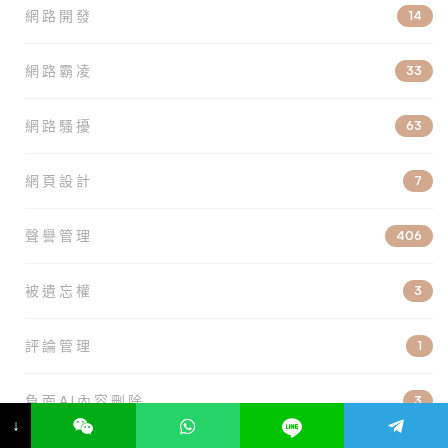
網路開發
14
網路霸凌
33
網路騷擾
63
網頁設計
7
聲譽管理
406
被遺忘權
3
評論管理
1
負面AI內容刪除
3
↓