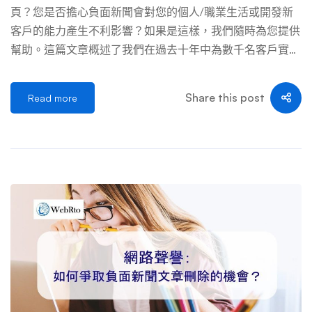
新聞來源，但它們的線上媒體也具有同樣重要的影響力。當
頁？您是否擔心負面新聞會對您的個人/職業生活或開發新
有關品牌或個人的負面故事具有新聞價值時，就會引發線上
客戶的能力產生不利影響？如果是這樣，我們隨時為您提供
和線下的討論。鑑於人們通常對新聞來源的信任，這些平台
幫助。這篇文章概述了我們在過去十年中為數千名客戶實施
上的負面報導可能會對品牌聲譽產生長期影響。 論壇和部
的各種刪除負面新聞策略和壓制負面新聞策略，以成功刪除
落格 […] …
負面新聞文章，或最大程度地減少其在 Google 搜索結果中
Share this post
Read more
的可見性。 *如果您需要專業幫助來盡快永久刪除或壓制負
面新聞文章，請填寫我們的聯繫表格與我們聯繫以獲取免費
諮詢。如果您有資格享受我們的刪除服務，您只需在新聞文
章被永久刪除後支付我們的服務費用。請務必注意，您通常
只有一次機會刪除負面新聞文章 – 我們隨時為您提供幫
助！ 為什麼負面新聞文章在 GOOGLE 搜索結果中排名靠前
個人和公司需要數年的時間才能建立堅如磐石的聲譽，而網
絡上的一篇負面新聞文章只需幾天的時間就能讓一切崩潰。
當網上發布負面新聞時，很有可能它會出現在你的名字搜索
結果的第一頁。您可能想知道為什麼會發生這種情況，特別
是如果負面新聞文章的排名高於已存在多年的其他網絡資