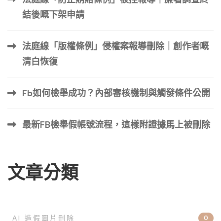
成功地請求根據被遺忘權，從歐洲的搜尋引擎結果中刪除有
結後嘅下架申請
關定罪的新聞文章的連結。 不過，這並不影響文章在其他
地區的可見度。我們必須結合使用其他去除技術來去除它
法庭線「版權條例」侵權案報導刪除｜創作者嘅
們。也許有一天我也會跟你分享其中一兩個 心理方面 這項
挑戰的心理層面怎麼強調都不為過。負面新聞可能會造成恥
清白恢復
辱，導致重複分享和轉發的循環，從而進一步在網路上鞏固
資訊。 打破這個循環需要一種策略方法，不僅要解決內
Fb如何檢舉成功？內部審核機制與觸發條件公開
容，還要解決其感知。 如何從網路上刪除負面新聞文章？
了解這些挑戰是製定有效策略來管理和減輕負面新聞文章影
最新FB檢舉假帳號流程，這樣附證據馬上被刪除
響的第一步。 在 WebRto，我們磨練了自 […] …
文章分類
AI 造假圖片刪除
0