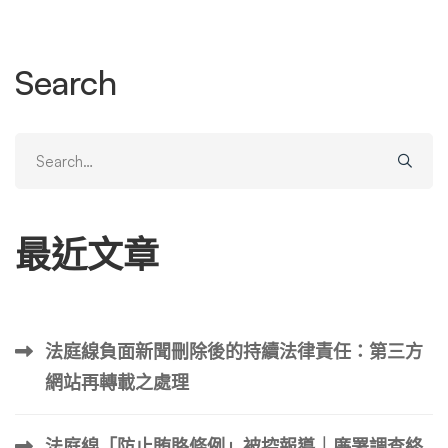
僅是一個技術問題；也是一個問題。這是心理因素。 負面
新聞傳播得越廣，人們的觀念就越牢固，對某人的聲譽產生
持久的影響。 法律複雜性 法律環境又增加了一層複雜性。
Search
各個司法管轄區有關線上內容的法律差異很大，在一個國
家/地區可能被視為誹謗性的內容在另一個國家/地區可能不
會。 此外，大多數法律制度都維護言論自由，這常常使得
Search
主張刪除新聞文章變得具有挑戰性，尤其是在事實準確的情
for:
況下。 例如，我曾與一位負面新聞報道的受害者合作過，
該新聞報道雖然誇張，但卻是基於真實事件。我們試圖以誹
最近文章
謗為由刪除該文章，但沒有成功，因為該故事的核心事實是
真實的。 此案凸顯了保護個人聲譽和維護新聞自由之間的
微妙平衡。 隱私權法與被遺忘的權利 隱私權法，包括被遺
忘權，提供了一些追索權，但它們也有限制。這項權利允許
法庭線負面新聞刪除後的持續法律責任：第三方
個人請求從搜尋引擎結果中刪除個人數據，主要適用於歐
網站再轉載之處理
盟。 即便如此，這也不是絕對的權利。搜尋引擎可能拒絕
刪除他們認為涉及公共利益的內容的連結。 我想到的一個
案例涉及一位客戶，過去曾有過不再相關的刑事定罪。我們
法庭線「防止賄賂條例」被控報導｜廉署調查終