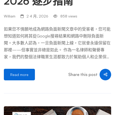
2026 逐步指南
第二章：開始之前——心態與盤點 在展開任何技術性行動
前，你必須先站穩腳跟，整理好自己的內心與現狀。一個慌
William
2 4 月, 2026
858 views
亂的指揮官，不可能打贏仗。 一、接受「網路永不遺忘」
的現實，並利用它 這句話常被用來恫嚇人，但也可以轉化
如果您不情願地成為網路負面新聞文章中的受害者，您可能
為我們的優勢。既然網路記性好，那我們就給它更多「好的
想知道如何將其從Google搜尋結果和網路中刪除負面新
記憶」去記住。目標不是讓那篇負面報導從世界上消失（這
聞。大多數人認為，一旦負面新聞上線，它就會永遠保留在
不現實），而是讓它在浩瀚的正面資訊海洋中，變得無關緊
那裡——但事實並非總是如此。 作為一名律師和聲譽專
要、難以被看見。 心態重建清單： 二、進行全面的「數位
家，我們的整個法律職業生涯都致力於幫助個人和企業保護
名譽審計」 在動手之前，你需要一張清晰的「敵人分佈
他們的網路聲譽，我們親身了解負面新聞文章出現在Googl
圖」。請以一個完全陌生的使用者角度，徹底地審查你的網
e搜尋結果第一頁時可能造成的破壞。我們親眼目睹了當網
Share this post
Read more
絡存在。 審計步驟： […] …
路上出現虛假指控或令人尷尬的負面新聞文章時，我們的客
戶所經歷的壓力、焦慮和無助感。感覺你的世界正在崩潰，
而你卻無法阻止它。 但好消息是：你並不孤單，而且還有
希望。你不必袖手旁觀，讓這些負面新聞文章定義你。在這
份全面的指南中，我們將引導您完成我和我的團隊用來幫助
我們的客戶重新控制其線上形象並減輕負面新聞造成的損害