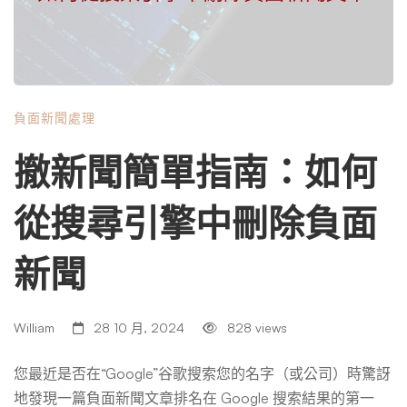
視回饋，而且有助於建立信任並展示他們的準備。從本質上
講，及時介入可以將挑戰轉化為成長和促進聯繫的機會。
負面新聞可能發生的地方 在當今的數位時代，溝通管道非
常廣泛，導致負面新聞可能出現在眾多平台上。讓我們更深
負面新聞處理
入地研究這些管道以及它們如何影響品牌認知。 社群媒體 T
witter、Facebook 和 Instagram 等平台成為病毒式內容的滋
撤新聞簡單指南：如何
生地，即時對話發生在其中。正是在這裡，客戶的負面體驗
或不利的評論有可能迅速引起注意。只需點擊「分享」按
從搜尋引擎中刪除負面
鈕，故事就會以閃電般的速度傳播，在數小時內到達全球受
眾。這些平台因參與度而蓬勃發展；因此，與中性的貼文相
新聞
比，充滿情緒的負面貼文往往更容易受到關注。 網路評論 Y
elp、Google Reviews 和 TripAdvisor 等評論網站已成為口碑
推薦的數位版。許多潛在客戶依靠這些網站來評估企業的信
William
28 10 月, 2024
828 views
譽和品質。如果負面評論無法解決，可能會阻止潛在客戶。
這些平台是用戶分享詳細體驗的地方，高度關注地突出好的
您最近是否在“Google”谷歌搜索您的名字（或公司）時驚訝
和壞的。 新聞媒體 雖然報紙和電視頻道等傳統媒體一直是
地發現一篇負面新聞文章排名在 Google 搜索結果的第一