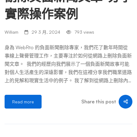
名靠前的網站都有 90+ 的域名權威分數： 即使深入到當地
實際操作案例
媒體，我們仍然可以看到非常強的域名權威分數。由於我們
位於北卡羅來納州羅利，因此我們從較大的本地機構中獲取
了一些域權限示例： 有了這些數據，就很容易看出為什麼
William
29 3 月, 2024
793 views
新聞文章排名如此之好。一般來說，發布商網站擁有整個網
絡中一些最強大的網站。這意味著在這些網站上發布的文章
身為 WebRto 的負面新聞刪除專家，我們花了數年時間從
可以輕鬆地針對競爭性較低的關鍵字進行排名。雖然這對於
事線上聲譽管理工作，主要專注於如何從網路上刪除負面新
這些網站來說非常有用，但當撰寫負面報導並對與您的在線
聞文章。 我們的經歷向我們展示了一個負面新聞故事可能
聲譽相關的關鍵字進行排名時，它可能不太理想。 如何從
對個人生活產生的深遠影響，我們在這裡分享我們職業道路
Google 搜索中刪除負面新聞文章？ 您可以通過要求記者刪
上的見解和現實生活中的例子。 我了解到從網路上刪除內
除文章來嘗試從 Google 搜索中刪除負面新聞文章。刪除負
容類似於解決一項複雜的任務。每一步都代表著不同的挑
面文章的其 […] …
戰，從法律障礙到網路的固有本質。 現在，讓我為您分解
Share this post
Read more
這些挑戰。 網路的持久性 首先，網路被設計成一個巨大
的、相互關聯的檔案，資訊在無數平台上複製和分享。 負
面新聞文章一旦發布，就會迅速傳播到各種新聞網站和搜尋
引擎，使得追蹤和刪除每一個實例變得困難。這種複製不僅