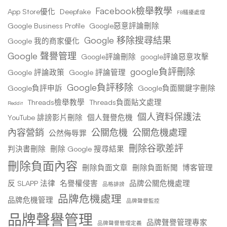
Facebook檢舉教學
App Store優化
Deepfake
FB騷擾處理
Google Business Profile
Google惡意評論刪除
Google 移除搜尋結果
Google 我的商家優化
Google 聲譽管理
Google評論刪除
google評論惡意攻擊
google負評刪除
Google 評論政策
Google 評論管理
Google負評移除
Google負評申訴
Google負面關鍵字刪除
Threads檢舉教學
Threads負面貼文處理
Reddit
個人資料保護法
YouTube 誹謗影片刪除
個人聲譽危機
內容營銷
公關危機
公關危機處理
公然侮辱罪
刪除谷歌差評
判決書刪除
刪除 Google 搜尋結果
刪除負面內容
刪除負面文章
刪除負面新聞
博客管理
反 SLAPP 法律
名譽權侵害
品牌公關危機處理
品格誹謗
品牌危機處理
品牌危機管理
品牌聲譽監控
品牌聲譽管理
品牌聲譽管理專家
品牌聲譽管理定義