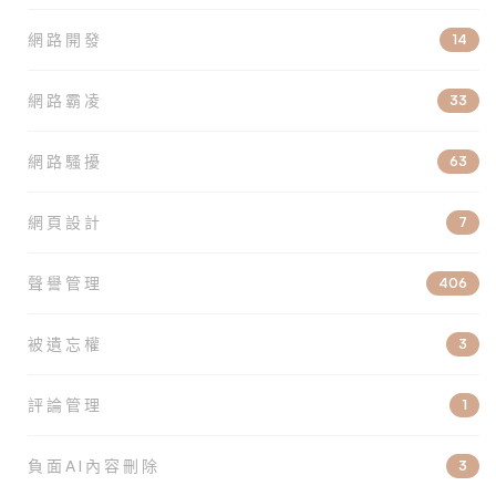
網路開發
14
網路霸凌
33
網路騷擾
63
網頁設計
7
聲譽管理
406
被遺忘權
3
評論管理
1
負面AI內容刪除
3