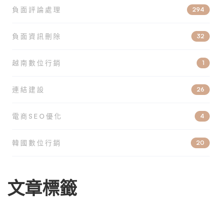
負面評論處理
294
負面資訊刪除
32
越南數位行銷
1
連結建設
26
電商SEO優化
4
韓國數位行銷
20
文章標籤