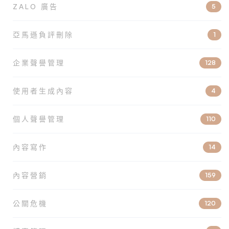
ZALO 廣告
5
亞馬遜負評刪除
1
企業聲譽管理
128
使用者生成內容
4
個人聲譽管理
110
內容寫作
14
內容營銷
159
公關危機
120