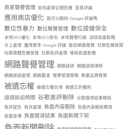
商家聲譽管理
如何處理公關危機
惡意評論
應用商店優化
我可以刪除 Google 評論嗎
數位性暴力
數位證據保全
數位聲譽管理
本地SEO優化
本地SEO排名
本地聲譽行銷
消除負面新聞
炎上處理
獲得更多 Google 評論
監控網路聲譽
社群危機管理
社群媒體危機管理
社群負評處理
移除負面新聞
網路聲譽管理
網路誹謗
網路誹謗律師
網路誹謗處理
網路霸凌
聲譽管理策略
衡量品牌聲譽
被遺忘權
被遺忘權台灣
被遺忘的權利
谷歌差評刪除
誹謗訴訟時間
谷歌搜尋結果移除
負面內容刪除
負評提告
負評處理
負面內容刪除費用
負面搜尋結果
負面新聞下架
負面宣傳
負面新聞刪除