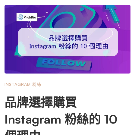
通過 Instagram，分享照片和錄音已成為許多活動和營銷策
略的一部分。購買 Instagram 粉絲的功能使這種交互變得更
加簡單，並且可以讓您瞬間獲得大量粉絲。看看在 Instagra
m 上吸引初始粉絲和點讚的 7 個優勢。 為其他平台帶來流
量 擁有大量追隨者的基本好處之一是，它可以幫助引導人
們訪問 Facebook 或商業網站等其他社交媒體平台。雖然其
他媒體帳戶將有助於接觸更多受眾，但網站會產生銷售和業
務，尤其是電子商務網站。如果人們從官方那裡購買真實的
點贊，那麼優勢就會隨之而來，官方將確保他們與真正的客
戶建立聯繫，並了解 Instagram 的哪些內容有效或無效。 幫
INSTAGRAM 粉絲
助企業成長 廣告商和企業通過社交媒體在線建立品牌的最
大需求之一是追隨者。如果您是一名試圖通過社交媒體發展
品牌選擇購買
業務的商人，而您沒有所需數量的關注者，那麼您將很難成
長。基本的解釋是，當你沒有追隨者時，你就沒有受眾，你
Instagram 粉絲的 10
將無法推廣你的品牌。因此，如果您在社交媒體上開始您的
旅程，您可以輕鬆購買一些關注者。 這些網站提供真正的
追隨者，他們可以幫助您將業務發展到完全不同的範圍。