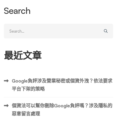
已經在使用該平台。但這也意味著 Instagram 可能會繼續成
Search
長，為您提供更多接觸潛在客戶的機會。 2.擁有大量 Instag
ram 粉絲有很多好處 在 Instagram 上受歡迎可以為您的業務
創造奇蹟。每個剛開始的人都會發現獲得最初的幾百名粉絲
Search
有點棘手。一旦你開始突破這個障礙，事情就會變得容易得
for:
多。 擁有大量 Instagram 粉絲可以在許多方面幫助您的業
務。如果您的目標受眾受到激勵來關注您（例如透過贈送產
最近文章
品或優惠券），那麼增加您的追蹤者就會變得更加容易。
以某種方式為受眾提供價值對於任何企業來說都是至關重要
的，但在 Instagram 上這一點至關重要，因為人們不斷受到
品牌內容的轟炸。 3.其他品牌在購買 Instagram 粉絲後已經
Google負評涉及營業秘密或個資外洩？依法要求
成功了！ 企業推遲購買 …
平台下架的策略
個資法可以幫你刪除Google負評嗎？涉及隱私的
惡意留言處理