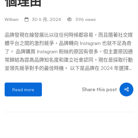
個理由
產生利潤 儘管有許多策略可以通過 Instagram 帳戶獲利，但
問題是它在與更多人群建立有機聯繫方面存在很大延遲。任
William
30 6 月, 2024
596 views
何企業的最終目標都是通過社交媒體平台來發展自己的品牌
並獲取收入。只要組織或有影響力的人有個人追隨他們並將
品牌發現在線發展比以往任何時候都容易，而且隨著社交媒
他們變成客戶，這個目標就可以實現。為了擴大銷售，我們
體平台之間的激烈競爭，品牌轉向 Instagram 也就不足為奇
的想法是接觸目標客戶。聘請專家來獲得點贊和關注者有助
了。 品牌購買 Instagram 粉絲的原因有很多，但主要原因通
於確保您的業務面向這些受 […] …
常歸結為提高品牌知名度和建立社會認同。現在是採取行動
並領先競爭對手的最佳時機。 以下是品牌在 2024 年選擇
購買 Instagram 粉絲的10 個原因： 1.截至 2024 年，Instagr
am 擁有發展業務的最大潛力 從本季開始，Instagram的活躍
Share this post
Read more
用戶超過 20 億，是發展品牌的絕佳場所。到2024年，預
計這個數字只會增加，這對企業來說是個好消息。 擁有龐
大的用戶群是一回事，但更重要的是 Instagram 的受歡迎程
度持續成長。隨著 Facebook 發展成為「Meta」公司，Inst
agram 現在有了更大的發展機會。 這可以在許多方面為您
的業務帶來好處。 一方面，這意味著您的目標受眾很可能