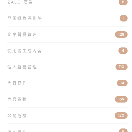
ZALO 廣告
5
亞馬遜負評刪除
1
企業聲譽管理
128
使用者生成內容
4
個人聲譽管理
110
內容寫作
14
內容營銷
159
公關危機
120
博客管理
9