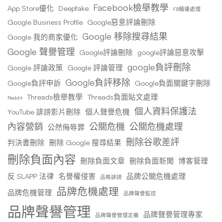
Facebook檢舉教學
App Store優化
Deepfake
FB騷擾處理
Google Business Profile
Google惡意評論刪除
Google 移除搜尋結果
Google 我的商家優化
Google 聲譽管理
Google評論刪除
google評論惡意攻擊
google負評刪除
Google 評論政策
Google 評論管理
Google負評移除
Google負評申訴
Google負面關鍵字刪除
Threads檢舉教學
Threads負面貼文處理
Reddit
個人資料保護法
YouTube 誹謗影片刪除
個人聲譽危機
內容營銷
公關危機
公關危機處理
公然侮辱罪
刪除谷歌差評
判決書刪除
刪除 Google 搜尋結果
刪除負面內容
刪除負面文章
刪除負面新聞
博客管理
反 SLAPP 法律
名譽權侵害
品牌公關危機處理
品格誹謗
品牌危機處理
品牌危機管理
品牌聲譽監控
品牌聲譽管理
品牌聲譽管理專家
品牌聲譽管理定義