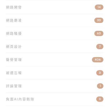
網路開發
14
網路霸凌
33
網路騷擾
63
網頁設計
7
聲譽管理
406
被遺忘權
3
評論管理
1
負面AI內容刪除
3