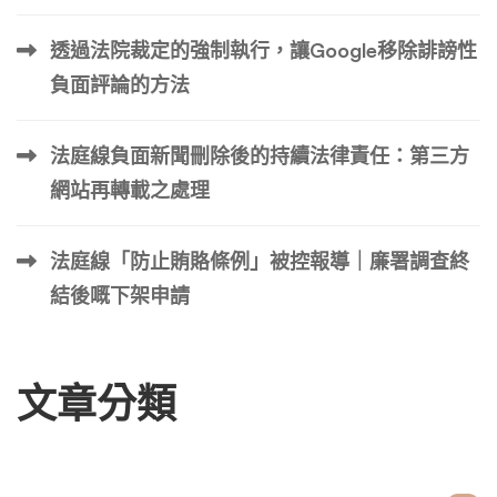
過對流程的複雜理解，他們可以找到合法且有道德的人來刪
透過法院裁定的強制執行，讓Google移除誹謗性
除線上評論。 案例研究 3：科技新創公司 – 打擊誹謗性內
容 一家位於舊金山的科技新創公司面臨嚴重的問題，一名
負面評論的方法
前員工發布了多條誹謗性評論，對該公司的業務實踐和工作
環境做出了虛假陳述。這些評論不僅損害了新創公司的聲
法庭線負面新聞刪除後的持續法律責任：第三方
譽，也影響了其吸引新人才的能力。該公司首先嘗試聯繫該
網站再轉載之處理
前員工以友善解決此事，但未成功。因此，他們決定採取行
動，收集證 […] …
法庭線「防止賄賂條例」被控報導｜廉署調查終
結後嘅下架申請
文章分類