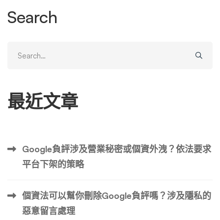
據，包括帶有時間戳記的照片和服務記錄。 該酒店隨後聯
Search
繫了Google，提出了證據，並聲稱該評論違反了谷歌針對
誤導性內容的政策。經過徹底的審查過程後，谷歌承認投訴
毫無根據，並刪除了評論。此案例凸顯了雙重方法的重要
Search
性：公開進行審核以維護客戶信任，並直接與 Google 合作
for:
以證明評論不準確。 案例研究 2：當地餐廳—垃圾評論的
受害者 芝加哥當地一家受歡迎的餐廳遇到了不同的問題，
最近文章
它在短時間內突然收到了大量負面評論。這些評論含糊其
辭，缺乏細節，並且似乎來自沒有其他評論歷史的帳戶。餐
廳管理層懷疑這是一起協同垃圾評論攻擊，因此迅速採取了
行動。他們首先記錄了這些評論的可疑性質，並指出了表明
Google負評涉及營業秘密或個資外洩？依法要求
它們是垃圾評論的模式。 該餐廳隨後向谷歌報告了這些評
平台下架的策略
論，強調了這些異常情況，並辯稱它們違反了谷歌針對垃圾
評論和虛假評論的政策。經過調查，谷歌發現這些評論違反
了他們的政策，並將其刪除。 然而，同樣重要的是要記
個資法可以幫你刪除Google負評嗎？涉及隱私的
住，在 Google 確定評論不符合刪除條件的情況下，聲譽管
惡意留言處理
理公司可以提供有關如何刪除 Google 評論的專業知識。透