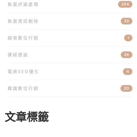
負面評論處理
294
負面資訊刪除
32
越南數位行銷
1
連結建設
26
電商SEO優化
4
韓國數位行銷
20
文章標籤