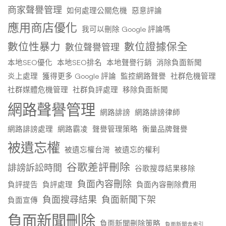
商家聲譽管理
如何處理公關危機
惡意評論
應用商店優化
我可以刪除 Google 評論嗎
數位性暴力
數位證據保全
數位聲譽管理
本地SEO優化
本地SEO排名
本地聲譽行銷
消除負面新聞
炎上處理
獲得更多 Google 評論
監控網路聲譽
社群危機管理
社群媒體危機管理
社群負評處理
移除負面新聞
網路聲譽管理
網路誹謗
網路誹謗律師
網路誹謗處理
網路霸凌
聲譽管理策略
衡量品牌聲譽
被遺忘權
被遺忘權台灣
被遺忘的權利
谷歌差評刪除
誹謗訴訟時間
谷歌搜尋結果移除
負面內容刪除
負評提告
負評處理
負面內容刪除費用
負面搜尋結果
負面新聞下架
負面宣傳
負面新聞刪除
負面新聞刪除策略
負面新聞去索引