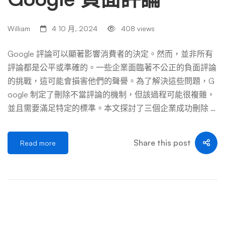
William
4 10 月, 2024
408 views
Google 評論可以顯著影響消費者的決定。然而，並非所有
評論都是公平或準確的。一些企業面臨著不公正的負面評論
的挑戰，這可能會損害他們的聲譽。為了解決這些問題，G
oogle 制定了刪除不當評論的機制，但該過程可能很複雜，
並且需要滿足特定的標準。本文探討了三個企業成功刪除 G
oogle 負面評論的案例研究，並重點介紹了所採用的策略和
所取得的成果。 案例研究 1：精品酒店－應對惡意評論 紐約
Share this post
Read more
一家精品酒店面臨嚴峻挑戰，一位匿名用戶發布了虛假惡意
評論，聲稱服務不佳、條件不衛生。這則評論很快就影響了
他們的預訂率，因為它出現在他們的 Google 商家檔案中的
顯著位置。酒店管理層首先公開回應了該評論，明確了他們
對高標準的承諾，並邀請評論者直接與他們聯繫以解決任何
問題。同時，他們收集了證明其高標準服務和清潔度的證