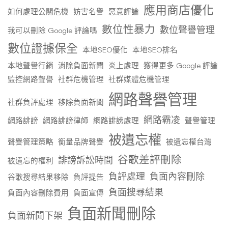
應用商店優化
如何處理公關危機
妨害名譽
惡意評論
數位性暴力
數位聲譽管理
我可以刪除 Google 評論嗎
數位證據保全
本地SEO優化
本地SEO排名
本地聲譽行銷
消除負面新聞
炎上處理
獲得更多 Google 評論
監控網路聲譽
社群危機管理
社群媒體危機管理
網路聲譽管理
社群負評處理
移除負面新聞
網路霸凌
網路誹謗
網路誹謗律師
網路誹謗處理
聲譽管理
被遺忘權
聲譽管理策略
衡量品牌聲譽
被遺忘權台灣
谷歌差評刪除
誹謗訴訟時間
被遺忘的權利
負評處理
負面內容刪除
谷歌搜尋結果移除
負評提告
負面搜尋結果
負面內容刪除費用
負面宣傳
負面新聞刪除
負面新聞下架