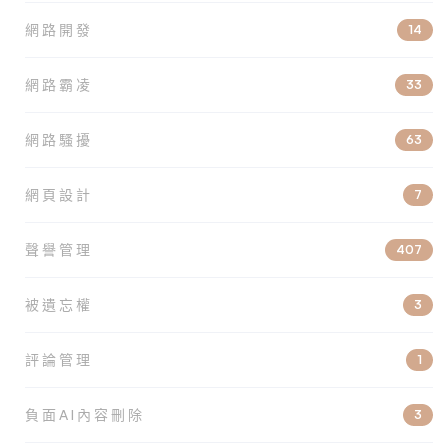
網路開發
14
網路霸凌
33
網路騷擾
63
網頁設計
7
聲譽管理
407
被遺忘權
3
評論管理
1
負面AI內容刪除
3