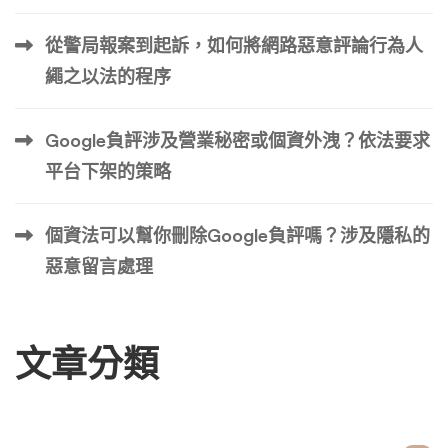
行官的私人信息，然後將其發佈到多個線上目錄之一。 幾
從警局報案到起訴，如何將網路惡意評論行為人
乎任何擁有信用卡的人都可以存取這些目錄；有些甚至是免
費的。 如果CEO什麼都不做，負面訊息就會消失嗎？ 不
繩之以法的程序
會。如果執行長不參與執行長聲譽管理活動，其他人將決定
他們的聲譽。 訪談中出現的負面或斷章取義的評論可能會
Google負評涉及營業秘密或個資外洩？依法要求
損害執行長的職業生涯和公司。 「資料抓取者」可能發現
平台下架的策略
了多年前的逮捕或破產；出版也會讓執行長和公 […] …
個資法可以幫你刪除Google負評嗎？涉及隱私的
惡意留言處理
文章分類