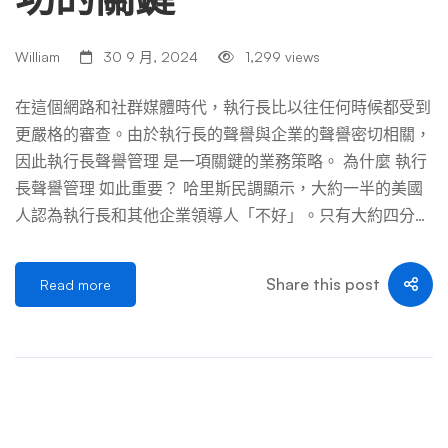
William
30 9 月, 2024
1,299 views
在這個網路和社群媒體時代，執行長比以往任何時候都受到
更嚴格的審查。由於執行長的聲譽與企業的聲譽密切相關，
因此執行長聲譽管理 是一項關鍵的業務策略。 為什麼 執行
長聲譽管理 如此重要？ 哈里斯民調顯示，大約一半的美國
人認為執行長和其他企業領導人「不好」。只有大約四分之
一的人認為企業領導者“好”，其餘人則保持中立。 美國人希
望他們的執行長道德高尚、值得信賴，但人們認為他們中的
Share this post
Read more
許多人並不符合要求。 以下是企業應該關注這項統計數據
並努力提高執行長聲譽的原因。 首席執行官是品牌大使 當
客戶和投資者想到您的公司時，他們也會想到執行長。以 F
acebook 為例。當人們想到 Facebook 時，他們就會想到馬
克·祖克柏。當他們想到亞馬遜時，他們就會想到傑夫貝佐
斯。 如果你希望大眾對你的品牌有好感，他們也需要對你