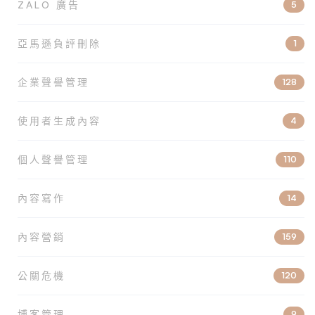
ZALO 廣告
5
亞馬遜負評刪除
1
企業聲譽管理
128
使用者生成內容
4
個人聲譽管理
110
內容寫作
14
內容營銷
159
公關危機
120
博客管理
9