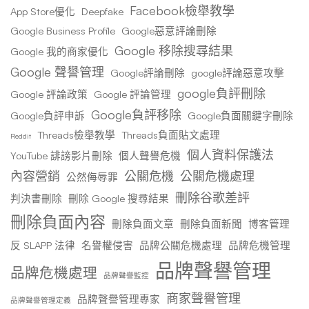
Facebook檢舉教學
App Store優化
Deepfake
Google Business Profile
Google惡意評論刪除
Google 移除搜尋結果
Google 我的商家優化
Google 聲譽管理
Google評論刪除
google評論惡意攻擊
google負評刪除
Google 評論政策
Google 評論管理
Google負評移除
Google負評申訴
Google負面關鍵字刪除
Threads檢舉教學
Threads負面貼文處理
Reddit
個人資料保護法
YouTube 誹謗影片刪除
個人聲譽危機
內容營銷
公關危機
公關危機處理
公然侮辱罪
刪除谷歌差評
判決書刪除
刪除 Google 搜尋結果
刪除負面內容
刪除負面文章
刪除負面新聞
博客管理
反 SLAPP 法律
名譽權侵害
品牌公關危機處理
品牌危機管理
品牌聲譽管理
品牌危機處理
品牌聲譽監控
商家聲譽管理
品牌聲譽管理專家
品牌聲譽管理定義