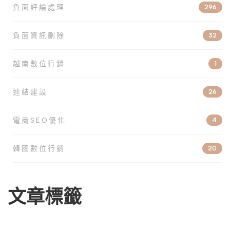
負面評論處理
296
負面資訊刪除
32
越南數位行銷
1
連結建設
26
電商SEO優化
4
韓國數位行銷
20
文章標籤