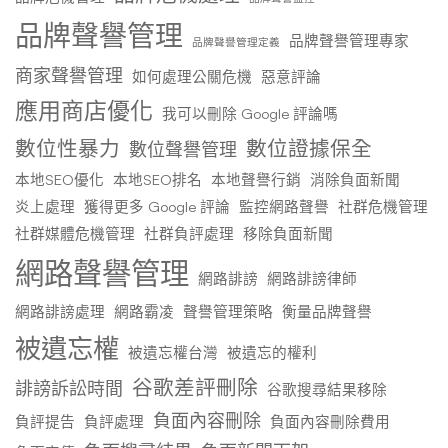
品牌聲譽管理
品牌聲譽管理專家
品牌聲譽管理定義
商家聲譽管理
如何處理公關危機
惡意評論
應用商店優化
我可以刪除 Google 評論嗎
數位性暴力
數位證據保全
數位聲譽管理
本地SEO優化
本地SEO排名
本地聲譽行銷
消除負面新聞
炎上處理
獲得更多 Google 評論
監控網路聲譽
社群危機管理
社群媒體危機管理
社群負評處理
移除負面新聞
網路聲譽管理
網路誹謗
網路誹謗律師
網路誹謗處理
網路霸凌
聲譽管理策略
衡量品牌聲譽
被遺忘權
被遺忘權台灣
被遺忘的權利
谷歌差評刪除
誹謗訴訟時間
谷歌搜尋結果移除
負面內容刪除
負評提告
負評處理
負面內容刪除費用