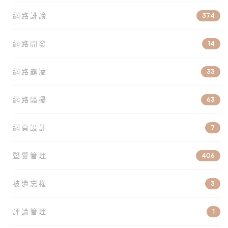
網路誹謗
374
網路開發
14
網路霸凌
33
網路騷擾
63
網頁設計
7
聲譽管理
406
被遺忘權
3
評論管理
1