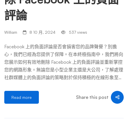
評論
William
8 10 月, 2024
537 views
Facebook 上的負面評論是否會損害您的品牌聲譽？別擔
心，我們已經為您提供了保障。在本終極指南中，我們將向
您展示如何有效地刪除 Facebook 上的負面評論並重新掌控
您的網路形象。無論您是小型企業主還是大公司，了解處理
社群媒體上的負面評論的策略對於保持積極的在線形象至關
重要。 透過我們的循序漸進的方法，您將學習實用的技巧
來正面解決負面評論，同時保護您的品牌完整性。從對評論
Share this post
Read more
進行徹底分析到制定禮貌且專業的回复，我們將引導您完成
整個過程。 但這還不是全部 – 我們將首先分享有關防止負
面評論的寶貴建議。透過實施我們行之有效的策略，您可以
創造正面的客戶體驗，從而減少負面評論的可能性。 不要