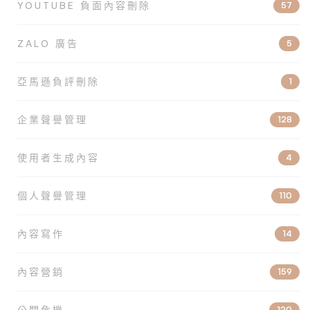
YOUTUBE 負面內容刪除
57
ZALO 廣告
5
亞馬遜負評刪除
1
企業聲譽管理
128
使用者生成內容
4
個人聲譽管理
110
內容寫作
14
內容營銷
159
公關危機
120