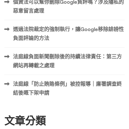
個資法可以幫你刪除Google負評嗎？涉及隱私的
ebook 擁有數百萬活躍用戶，是客戶表達意見和體驗的重要
惡意留言處理
平台。一則負面評論可能會影響大量受眾，這可能會阻止潛
在客戶與您的業務互動。 負面評論可能會損害您品牌的信
透過法院裁定的強制執行，讓Google移除誹謗性
譽並影響客戶的信任。研究表明，消費者對網路評論的信任
程度與對個人推薦的信任程度一樣。當潛在客戶遇到負面評
負面評論的方法
論時，他們可能會質疑您的產品或服務的質量，導致銷售額
下降。 此外，負面評論可能會損害您的搜尋引擎排名。搜
法庭線負面新聞刪除後的持續法律責任：第三方
尋引擎在決定搜尋結果時會優先考慮使用者產生的內容（包
網站再轉載之處理
括評論）。如果您的品牌在 Facebook […] …
法庭線「防止賄賂條例」被控報導｜廉署調查終
結後嘅下架申請
文章分類