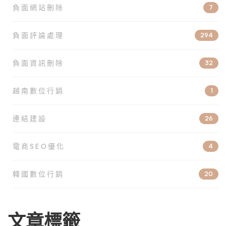
負面網站刪除
7
負面評論處理
294
負面資訊刪除
32
越南數位行銷
1
連結建設
26
電商SEO優化
4
韓國數位行銷
20
文章標籤