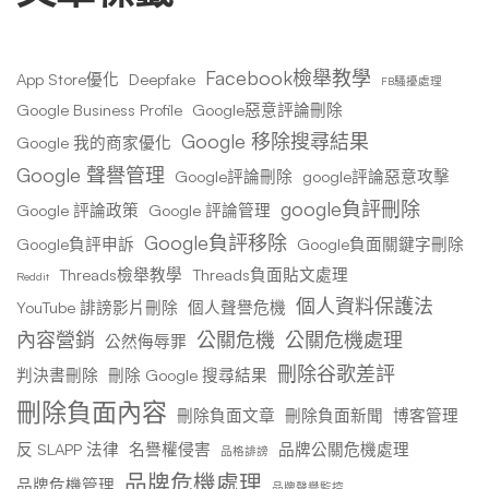
Facebook檢舉教學
App Store優化
Deepfake
FB騷擾處理
Google Business Profile
Google惡意評論刪除
Google 移除搜尋結果
Google 我的商家優化
Google 聲譽管理
Google評論刪除
google評論惡意攻擊
google負評刪除
Google 評論政策
Google 評論管理
Google負評移除
Google負評申訴
Google負面關鍵字刪除
Threads檢舉教學
Threads負面貼文處理
Reddit
個人資料保護法
YouTube 誹謗影片刪除
個人聲譽危機
內容營銷
公關危機
公關危機處理
公然侮辱罪
刪除谷歌差評
判決書刪除
刪除 Google 搜尋結果
刪除負面內容
刪除負面文章
刪除負面新聞
博客管理
反 SLAPP 法律
名譽權侵害
品牌公關危機處理
品格誹謗
品牌危機處理
品牌危機管理
品牌聲譽監控