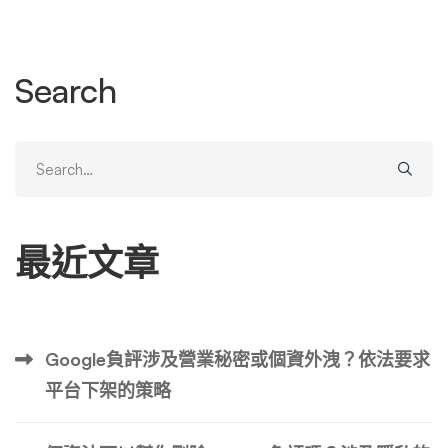
讓負面評論定義您的品牌。準備好掌控局面，將消極的情況
轉化為成長的機會。讓我們深入研究如何有效刪除 Facebo
ok 上的負面評論。 目錄 網路聲譽管理的重要性 在當今的數
Search
位時代，線上聲譽管理對於企業的成功起著至關重要的作
用。您的品牌聲譽可以直接影響客戶對您的產品或服務的看
法。 Facebook 上的負面評論可能會迅速傳播，並對您的網
Search
路形象產生持久影響。因此，主動管理和解決任何負面評論
for:
以保持積極的線上聲譽至關重要。 管理您的線上聲譽涉及
監控和回應客戶回饋，無論是正面的還是負面的。透過積極
最近文章
與受眾互動，您可以展示您對客戶滿意度的承諾，並表明您
認真對待他們的意見。這不僅有助於解決客戶問題，還可以
建立信任和忠誠度。 為了有效管理您的線上聲譽，制定適
當的策略至關重要。這包括定期監控社群媒體平台、評論網
Google負評涉及營業秘密或個資外洩？依法要求
站和搜尋引擎結果。透過保持積極主動並及時解決負面評
平台下架的策略
論，您將有更好的機會最大程度地減少負面評論的影響並維
護您的品牌聲譽。 了解 Facebook 負面評論的影響 Facebo
ok 上的負面評論會嚴重影響您的品牌聲譽和客戶認知。 Fac