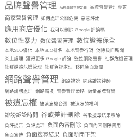
品牌聲譽管理
品牌聲譽管理專家
品牌聲譽管理定義
商家聲譽管理
如何處理公關危機
惡意評論
應用商店優化
我可以刪除 Google 評論嗎
數位性暴力
數位證據保全
數位聲譽管理
本地SEO優化
本地SEO排名
本地聲譽行銷
消除負面新聞
炎上處理
獲得更多 Google 評論
監控網路聲譽
社群危機管理
社群媒體危機管理
社群負評處理
移除負面新聞
網路聲譽管理
網路誹謗
網路誹謗律師
網路誹謗處理
網路霸凌
聲譽管理策略
衡量品牌聲譽
被遺忘權
被遺忘權台灣
被遺忘的權利
谷歌差評刪除
誹謗訴訟時間
谷歌搜尋結果移除
負面內容刪除
負評提告
負評處理
負面內容刪除費用
負面搜尋結果
負面新聞下架
負面宣傳