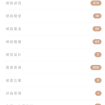
網路誹謗
374
網路開發
14
網路霸凌
33
網路騷擾
63
網頁設計
7
聲譽管理
406
被遺忘權
3
評論管理
1