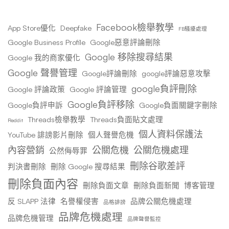
Facebook檢舉教學
App Store優化
Deepfake
FB騷擾處理
Google Business Profile
Google惡意評論刪除
Google 移除搜尋結果
Google 我的商家優化
Google 聲譽管理
Google評論刪除
google評論惡意攻擊
google負評刪除
Google 評論政策
Google 評論管理
Google負評移除
Google負評申訴
Google負面關鍵字刪除
Threads檢舉教學
Threads負面貼文處理
Reddit
個人資料保護法
YouTube 誹謗影片刪除
個人聲譽危機
內容營銷
公關危機
公關危機處理
公然侮辱罪
刪除谷歌差評
判決書刪除
刪除 Google 搜尋結果
刪除負面內容
刪除負面文章
刪除負面新聞
博客管理
反 SLAPP 法律
名譽權侵害
品牌公關危機處理
品格誹謗
品牌危機處理
品牌危機管理
品牌聲譽監控