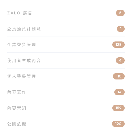
ZALO 廣告
5
亞馬遜負評刪除
1
企業聲譽管理
128
使用者生成內容
4
個人聲譽管理
110
內容寫作
14
內容營銷
159
公關危機
120