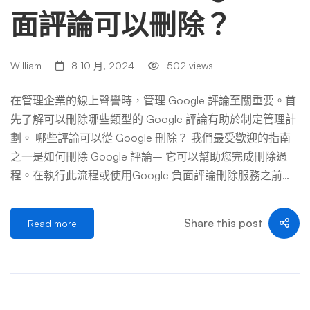
面評論可以刪除？
William
8 10 月, 2024
502 views
在管理企業的線上聲譽時，管理 Google 評論至關重要。首
先了解可以刪除哪些類型的 Google 評論有助於制定管理計
劃。 哪些評論可以從 Google 刪除？ 我們最受歡迎的指南
之一是如何刪除 Google 評論– 它可以幫助您完成刪除過
程。在執行此流程或使用Google 負面評論刪除服務之前，
了解哪些評論可以刪除非常重要。 您的 Google 商家檔案在
管理這些評論和增強您企業的線上形象方面發揮著重要作
Share this post
Read more
用。 並非所有評論都可以刪除，但 Google 有一套指南，用
於識別可以標記為刪除的評論類型。 在清單中，您會看到
虛假、包含攻擊性材料、洩露個人資訊或違反其他關鍵政策
的評論。 許多企業沒有意識到從 Google 上刪除評論是可能
的，了解這些標準有助於保護您的品牌的線上聲譽免受有害