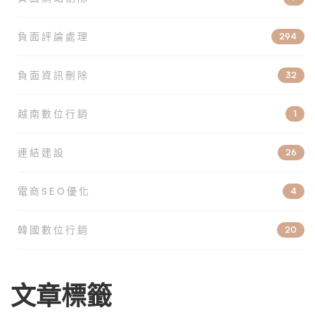
負面評論處理
294
負面資訊刪除
32
越南數位行銷
1
連結建設
26
電商SEO優化
4
韓國數位行銷
20
文章標籤