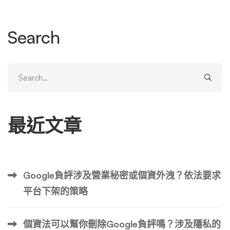
內容的影響。評論會顯著地顯示在 Google 搜尋結果中，極
大地影響您企業的聲譽。 現在讓我們來看看可以從 Google
Search
中刪除的一些主要評論類型，以及一些現實世界的範例。
還需要注意的是，根據現行政策，不再可能以匿名方式留下
Google 評論。這項變更旨在防止詐欺並保護企業免受虛假
Search
評論的影響。 1.虛假評論和內容 捏造或包含不誠實資訊的評
for:
論可能會被標記為刪除。這包括競爭對手發布的損害企業的
評論、可能被購買或激勵的過度正面評論或不公平地損害企
最近文章
業聲譽的負面評論。 我們看到的一些虛假 Google 評論的例
子包括： 2.攻擊性材料與負面評論 Google 將刪除包含仇恨
言論、髒話或其他攻擊性內容的評論。這確保了評論部分仍
然是對用戶尊重且有用的資源。 這方面的一些例子包括：
Google負評涉及營業秘密或個資外洩？依法要求
3.個人資訊 任何包含個人資訊（例如某人的財務詳細資料、
平台下架的策略
聯絡電話或其他私人資料）的評論都違反了 Google 的隱私
權政策，可能會被刪除。 這可以包括： …
個資法可以幫你刪除Google負評嗎？涉及隱私的