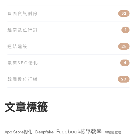
負面資訊刪除
32
越南數位行銷
1
連結建設
26
電商SEO優化
4
韓國數位行銷
20
文章標籤
Facebook檢舉教學
App Store優化
Deepfake
FB騷擾處理