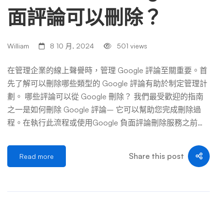
面評論可以刪除？
William
8 10 月, 2024
501 views
在管理企業的線上聲譽時，管理 Google 評論至關重要。首
先了解可以刪除哪些類型的 Google 評論有助於制定管理計
劃。 哪些評論可以從 Google 刪除？ 我們最受歡迎的指南
之一是如何刪除 Google 評論– 它可以幫助您完成刪除過
程。在執行此流程或使用Google 負面評論刪除服務之前，
了解哪些評論可以刪除非常重要。 您的 Google 商家檔案在
管理這些評論和增強您企業的線上形象方面發揮著重要作
Share this post
Read more
用。 並非所有評論都可以刪除，但 Google 有一套指南，用
於識別可以標記為刪除的評論類型。 在清單中，您會看到
虛假、包含攻擊性材料、洩露個人資訊或違反其他關鍵政策
的評論。 許多企業沒有意識到從 Google 上刪除評論是可能
的，了解這些標準有助於保護您的品牌的線上聲譽免受有害