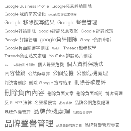
Google Business Profile
Google惡意評論刪除
Google 我的商家優化
google搜尋結果移除
Google 移除搜尋結果
Google 聲譽管理
Google評論刪除
google評論惡意攻擊
Google 評論政策
google負評刪除
Google 評論管理
Google負評申訴
Google負面關鍵字刪除
Threads檢舉教學
Reddit
Threads負面貼文處理
YouTube 誹謗影片刪除
個人資料保護法
個人聲譽危機
YouTube誹謗影片刪除
內容營銷
公關危機
公關危機處理
公然侮辱罪
刪除谷歌差評
判決書刪除
刪除 Google 搜尋結果
刪除負面內容
刪除負面文章
刪除負面新聞
博客管理
反 SLAPP 法律
名譽權侵害
品牌公關危機處理
品格誹謗
品牌危機處理
品牌危機管理
品牌聲譽監控
品牌聲譽管理
品牌聲譽管理專家
品牌聲譽管理定義