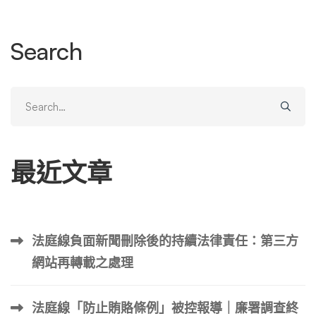
內容的影響。評論會顯著地顯示在 Google 搜尋結果中，極
大地影響您企業的聲譽。 現在讓我們來看看可以從 Google
Search
中刪除的一些主要評論類型，以及一些現實世界的範例。
還需要注意的是，根據現行政策，不再可能以匿名方式留下
Google 評論。這項變更旨在防止詐欺並保護企業免受虛假
Search
評論的影響。 1.虛假評論和內容 捏造或包含不誠實資訊的評
for:
論可能會被標記為刪除。這包括競爭對手發布的損害企業的
評論、可能被購買或激勵的過度正面評論或不公平地損害企
最近文章
業聲譽的負面評論。 我們看到的一些虛假 Google 評論的例
子包括： 2.攻擊性材料與負面評論 Google 將刪除包含仇恨
言論、髒話或其他攻擊性內容的評論。這確保了評論部分仍
然是對用戶尊重且有用的資源。 這方面的一些例子包括：
法庭線負面新聞刪除後的持續法律責任：第三方
3.個人資訊 任何包含個人資訊（例如某人的財務詳細資料、
網站再轉載之處理
聯絡電話或其他私人資料）的評論都違反了 Google 的隱私
權政策，可能會被刪除。 這可以包括： …
法庭線「防止賄賂條例」被控報導｜廉署調查終