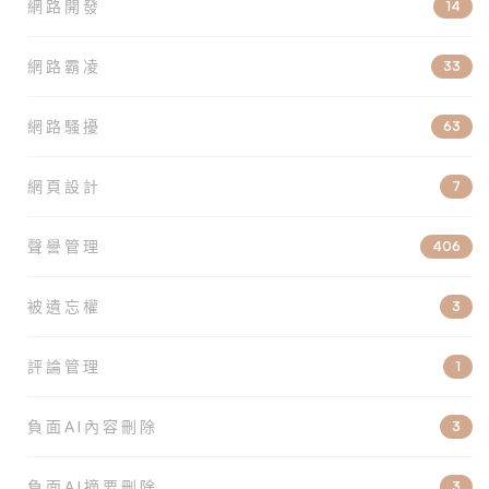
網路開發
14
網路霸凌
33
網路騷擾
63
網頁設計
7
聲譽管理
406
被遺忘權
3
評論管理
1
負面AI內容刪除
3
負面AI摘要刪除
3