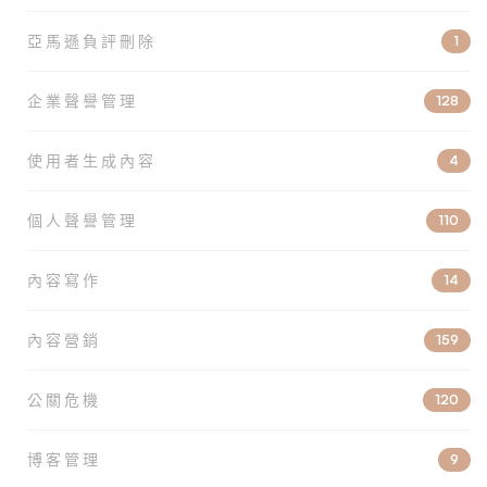
亞馬遜負評刪除
1
企業聲譽管理
128
使用者生成內容
4
個人聲譽管理
110
內容寫作
14
內容營銷
159
公關危機
120
博客管理
9