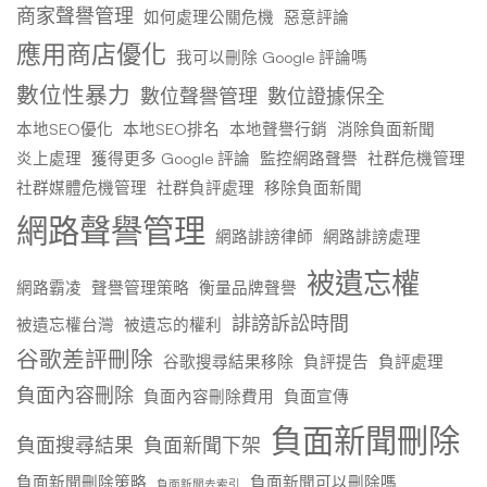
商家聲譽管理
如何處理公關危機
惡意評論
應用商店優化
我可以刪除 Google 評論嗎
數位性暴力
數位聲譽管理
數位證據保全
本地SEO優化
本地SEO排名
本地聲譽行銷
消除負面新聞
炎上處理
獲得更多 Google 評論
監控網路聲譽
社群危機管理
社群媒體危機管理
社群負評處理
移除負面新聞
網路聲譽管理
網路誹謗律師
網路誹謗處理
被遺忘權
網路霸凌
聲譽管理策略
衡量品牌聲譽
誹謗訴訟時間
被遺忘權台灣
被遺忘的權利
谷歌差評刪除
谷歌搜尋結果移除
負評提告
負評處理
負面內容刪除
負面內容刪除費用
負面宣傳
負面新聞刪除
負面搜尋結果
負面新聞下架
負面新聞刪除策略
負面新聞可以刪除嗎
負面新聞去索引