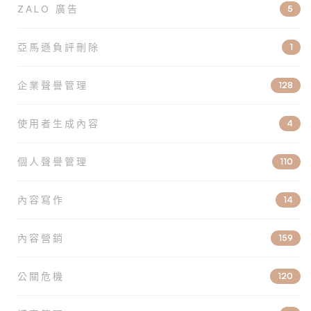
ZALO 廣告
5
亞馬遜負評刪除
1
企業聲譽管理
128
使用者生成內容
4
個人聲譽管理
110
內容寫作
14
內容營銷
159
公關危機
120