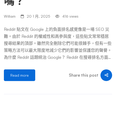
嗎？
以幫助您應對這些複雜的情況。 應對 Reddit 誹謗的策略 當
面對 Reddit 上的誹謗內容時，制定周密的策略至關重要。
William
20 1 月, 2025
416 views
以下部分將指導您採取各種方法來有效解決該問題。 記錄
誹謗性帖子 解決 Reddit 誹謗問題的第一步是徹底記錄侵權
Reddit 貼文在 Google 上的負面排名感覺像是一場 SEO 災
內容。截取誹謗性貼文或留言的截圖，確保捕捉到完整的內
難。由於 Reddit 的權威性和高參與度，這些貼文常常穩居
容，包括 subreddit 名稱、貼文標題、發文者的使用者名稱
搜尋結果的頂部。雖然完全刪除它們可能很棘手，但有一些
以及任何相關回應。記下貼文的 URL …
策略方法可以最大限度地減少它們的影響並保護您的聲譽。
為什麼 Reddit 話題統治 Google？ Reddit 在搜尋排名方面
的影響力歸結為以下幾個關鍵因素： 這使得 Reddit 帖子很
難被取代，但並非不可能。 第 1 步：評估主題 在採取行動
Share this post
Read more
之前，請查看帖子： 了解帖子的上下文將幫助您決定最佳
方法。 第 2 步：嘗試移除帖子 直接刪除的情況很少見，但
值得嘗試。 在 Reddit 上： 在Google上： 如果該帖子包含
誹謗或敏感訊息，請提交刪除請求： Google 僅在嚴格條件
下刪除內容，因此這可能並不總是有效。有關更多信息，請
查看我們有關如何刪除谷歌搜尋結果的完整指南。 第 3