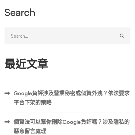
步：抑制負面帖子 如果無法移除，下一步就是壓制。目標
Search
是透過創建排名更高的內容，將帖子推離 Google 結果的第
一頁。 1.發布優化內容 建立與 Reddit 主題具有相同關鍵字
的文章、部落格文章和其他內容。例如，如果該主題的排名
Search
為“您的品牌評論”，則工藝品如下： 透過強有力的標題、元
for:
描述和內部連結來優化此內容，以提高其排名的機會。 2.建
立內容組合 …
最近文章
Google負評涉及營業秘密或個資外洩？依法要求
平台下架的策略
個資法可以幫你刪除Google負評嗎？涉及隱私的
惡意留言處理