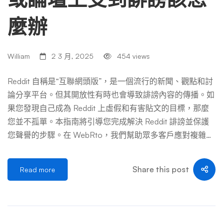
麼辦
William
2 3 月, 2025
454 views
Reddit 自稱是“互聯網頭版”，是一個流行的新聞、觀點和討
論分享平台。但其開放性有時也會導致誹謗內容的傳播。如
果您發現自己成為 Reddit 上虛假和有害貼文的目標，那麼
您並不孤單。本指南將引導您完成解決 Reddit 誹謗並保護
您聲譽的步驟。在 WebRto，我們幫助眾多客戶應對複雜的
網路誹謗世界，包括涉及 Reddit 的案件。 目錄 Reddit 上哪
些內容構成誹謗？ 當用戶發布損害您聲譽的虛假事實陳述
Share this post
Read more
時，就會在 Reddit 上發生誹謗。這些陳述可以出現在貼
文、留言甚至用戶名中。值得注意的是，無論觀點多麼嚴
厲，通常都是受保護的言論。要將某個言論視為誹謗，該言
論必須以事實為依據，明顯虛假，並且對您的聲譽造成實際