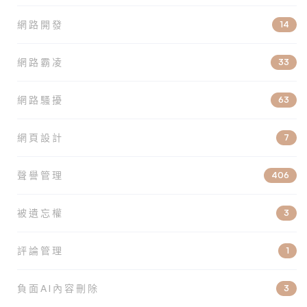
網路開發
14
網路霸凌
33
網路騷擾
63
網頁設計
7
聲譽管理
406
被遺忘權
3
評論管理
1
負面AI內容刪除
3