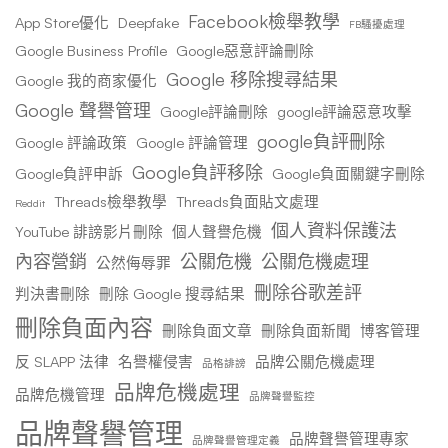
Facebook檢舉教學
App Store優化
Deepfake
FB騷擾處理
Google Business Profile
Google惡意評論刪除
Google 移除搜尋結果
Google 我的商家優化
Google 聲譽管理
Google評論刪除
google評論惡意攻擊
google負評刪除
Google 評論政策
Google 評論管理
Google負評移除
Google負評申訴
Google負面關鍵字刪除
Threads檢舉教學
Threads負面貼文處理
Reddit
個人資料保護法
YouTube 誹謗影片刪除
個人聲譽危機
內容營銷
公關危機
公關危機處理
公然侮辱罪
刪除谷歌差評
判決書刪除
刪除 Google 搜尋結果
刪除負面內容
刪除負面文章
刪除負面新聞
博客管理
反 SLAPP 法律
名譽權侵害
品牌公關危機處理
品格誹謗
品牌危機處理
品牌危機管理
品牌聲譽監控
品牌聲譽管理
品牌聲譽管理專家
品牌聲譽管理定義