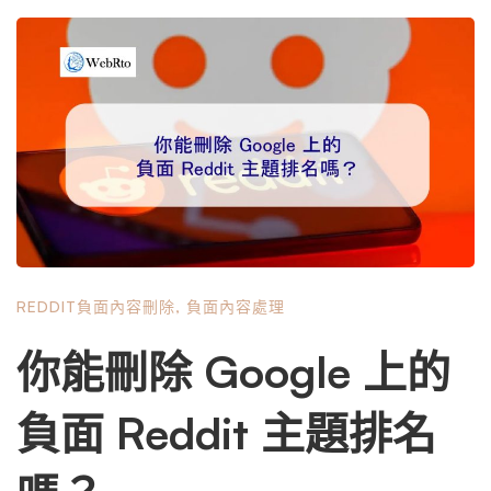
損害。 例如，如果 Reddit 用戶聲稱您犯了您沒有犯下的罪
行，或者虛假陳述您的企業從事欺詐行為，則這些都可能被
視為誹謗。但是，如果某人只是表達不喜歡您的產品或服務
的觀點，這並不構成誹謗。 觀點和事實之間的界線有時會
很模糊，尤其是在網路上討論時。這就是為什麼擁有經驗豐
富的法律顧問（例如 WebRto 的團隊）至關重要，他們可
以幫助您確定某一特定言論是否越界構成誹謗。 Reddit 如
何處理誹謗內容？ Reddit 對於內容審核的態度基本上是放
任不管的。該平台透過其子版塊系統高度依賴社群管理，每
個子版塊都有自己的版主和規則。 Reddit 本身很少介入內
REDDIT負面內容刪除
,
負面內容處理
容糾紛，除非它們涉及非法活動或違反網站範圍的內容政
策。 當談到誹謗時，Reddit 的立場是他們沒有權力仲裁糾
你能刪除 Google 上的
紛或確定用戶指控的真實性。因此，他們很少僅僅因為內容
具有誹謗性而刪除它。這可能會讓誹謗的受害者感到沮喪，
負面 Reddit 主題排名
但在考慮您的應對方案時，了解這項政策非常重要。 了解 R
eddit 的政策以及它們如何適用於您的具體情況至關重要。
WebRto 的律師隨時了解社群媒體平台政策的最新發展，可