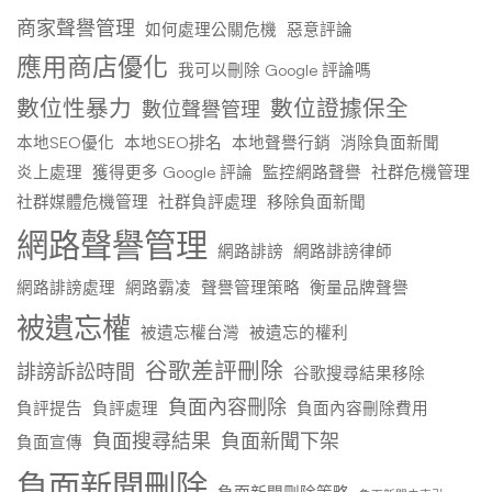
商家聲譽管理
如何處理公關危機
惡意評論
應用商店優化
我可以刪除 Google 評論嗎
數位性暴力
數位證據保全
數位聲譽管理
本地SEO優化
本地SEO排名
本地聲譽行銷
消除負面新聞
炎上處理
獲得更多 Google 評論
監控網路聲譽
社群危機管理
社群媒體危機管理
社群負評處理
移除負面新聞
網路聲譽管理
網路誹謗
網路誹謗律師
網路誹謗處理
網路霸凌
聲譽管理策略
衡量品牌聲譽
被遺忘權
被遺忘權台灣
被遺忘的權利
谷歌差評刪除
誹謗訴訟時間
谷歌搜尋結果移除
負面內容刪除
負評提告
負評處理
負面內容刪除費用
負面搜尋結果
負面新聞下架
負面宣傳
負面新聞刪除