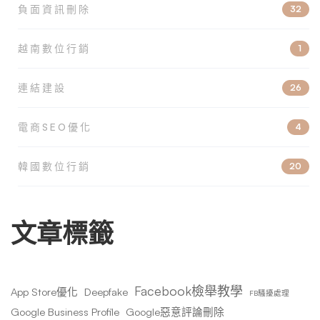
負面資訊刪除
32
越南數位行銷
1
連結建設
26
電商SEO優化
4
韓國數位行銷
20
文章標籤
Facebook檢舉教學
App Store優化
Deepfake
FB騷擾處理
Google Business Profile
Google惡意評論刪除