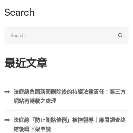
立即進行全面的證據保全 這是所有後續行動的基石。一旦
Search
影片被刪除，證據就消失了。你必須在法律上為自己建立一
個無可辯駁的案例。 如何進行有效的數位證據保全： 第三
步：分析影片與發布者 在保存證據的同時，冷靜地分析你
Search
的對手。 完成以上緊急步驟後，你已經從一個被動的受害
for:
者，轉變為一個掌握證據、了解情況的主動反擊者。接下
來，我們將進入核心階段：利用TikTok官方管道移除內容。
最近文章
第二部分：透過TikTok官方機制檢舉與刪除影片 TikTok作為
平台方，有責任處理其平台上的違規內容。其《社群自律公
約》明確禁止誹謗、騷擾、霸凌等行為。你的任務就是向Ti
kTok證明，該影片確實違反了這些規定。 第一步：從App內
法庭線負面新聞刪除後的持續法律責任：第三方
進行標準檢舉 這是最直接、最快速（相對而言）的方法。
網站再轉載之處理
第二步：填寫TikTok官方網路申訴表單 如果App內檢舉後遲
遲沒有回音，或者內容未被移除，你就需要升級你的投訴。
透過網路表單投訴通常會得到更嚴肅的對待。 第三步：尋
法庭線「防止賄賂條例」被控報導｜廉署調查終
求執法部門的協助（情況嚴重時） 如果誹謗內容極其惡
結後嘅下架申請