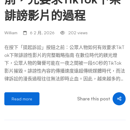
誹謗影片的過程
William
6 2 月, 2026
202 views
在按下「提起訴訟」按鈕之前：公眾人物如何有效要求TikT
ok下架誹謗性影片的完整戰略指南 在數位時代的鎂光燈
下，公眾人物的聲譽可能在一夜之間被一段60秒的TikTok
影片摧毀。誹謗性內容的傳播速度遠超傳統媒體時代，而法
律訴訟的漫長過程往往無法即時止血。因此，越來越多的公
眾人物及其團隊，在正式啟動法律程序前，優先採取策略性
行動，直接要求TikTok平台下架侵權內容。這不僅是危機處
Share this post
Read more
理的第一道防火牆，更是現代名譽管理中至關重要的專業技
能。本文將深入解析這一過程的每一個環節，從前期準備、
正式遞交請求，到後續應對，提供一份詳盡的戰略指南。
第一幕：風暴來襲——理解誹謗性內容的殺傷力與平台責