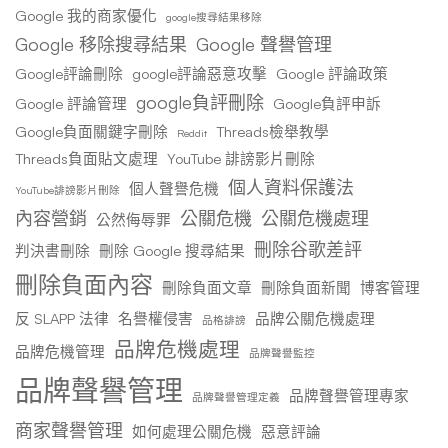
Google 我的商家優化
google搜尋結果移除
Google 移除搜尋結果
Google 聲譽管理
Google評論刪除
google評論惡意攻擊
Google 評論政策
google負評刪除
Google 評論管理
Google負評申訴
Google負面關鍵字刪除
Threads檢舉教學
Reddit
Threads負面貼文處理
YouTube 誹謗影片刪除
個人資料保護法
個人聲譽危機
YouTube誹謗影片刪除
內容營銷
公關危機
公關危機處理
公然侮辱罪
刪除谷歌差評
判決書刪除
刪除 Google 搜尋結果
刪除負面內容
刪除負面文章
刪除負面新聞
博客管理
反 SLAPP 法律
名譽權侵害
品牌公關危機處理
品格誹謗
品牌危機處理
品牌危機管理
品牌聲譽監控
品牌聲譽管理
品牌聲譽管理專家
品牌聲譽管理定義
商家聲譽管理
如何處理公關危機
惡意評論