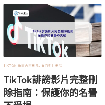
任 當一段指控性、捏造事實或惡意扭曲的影片在TikTok上開
始流傳時，其影響是立體且迅速的。演算法驅動的「為你推
薦」頁面會將爭議內容推送给大量非追隨者用戶， hashtag
挑戰和複製性內容創作更可能讓單一事件演變成全网迷因。
對公眾人物而言，這直接衝擊個人品牌、商業代言、事業機
會乃至心理健康。 然而，與普遍認知不同，TikTok並非法律
的真空地帶。作為一個在全球多數司法管轄區營運的平台，
它受制於相關法律框架，例如美國的《通訊端正法》第230
條雖提供平台對用戶內容的責任豁免，但同時也要求其建立
「通知與下架」機制以處理版權問題。對於誹謗（名譽損
TIKTOK 負面內容刪除
,
負面影片刪除
害）這類民事侵權，平台的政策與處理流程則更為複雜。Ti
kTok的《社群自律公約》明確禁止包含騷擾、霸凌及誹謗性
TikTok誹謗影片完整刪
言論的內容。這為公眾人物要求下架內容提供了直接的合約
與政策依據，而非僅能依賴漫長的法律訴訟。 關鍵在於，
除指南：保護你的名譽
必須將「令人不悅的批評」與「構成法律上誹謗的陳述」清
晰區分。受保護的言論自由包括尖銳的批評、諷刺與意見表
達。而構成誹謗通常需要：一項虛假的陳述、該陳述向第三