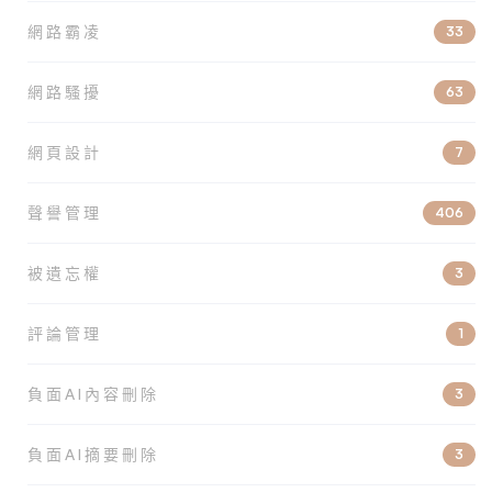
網路霸凌
33
網路騷擾
63
網頁設計
7
聲譽管理
406
被遺忘權
3
評論管理
1
負面AI內容刪除
3
負面AI摘要刪除
3