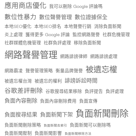
應用商店優化
我可以刪除 Google 評論嗎
數位性暴力
數位聲譽管理
數位證據保全
本地SEO優化
本地SEO排名
本地聲譽行銷
消除負面新聞
炎上處理
獲得更多 Google 評論
監控網路聲譽
社群危機管理
社群媒體危機管理
社群負評處理
移除負面新聞
網路聲譽管理
網路誹謗律師
網路誹謗處理
被遺忘權
網路霸凌
聲譽管理策略
衡量品牌聲譽
誹謗訴訟時間
被遺忘權台灣
被遺忘的權利
谷歌差評刪除
谷歌搜尋結果移除
負評提告
負評處理
負面內容刪除
負面內容刪除費用
負面宣傳
負面新聞刪除
負面搜尋結果
負面新聞下架
負面新聞刪除策略
負面新聞可以刪除嗎
負面新聞去索引
負面新聞壓制
負面新聞影響
負面新聞移除方法