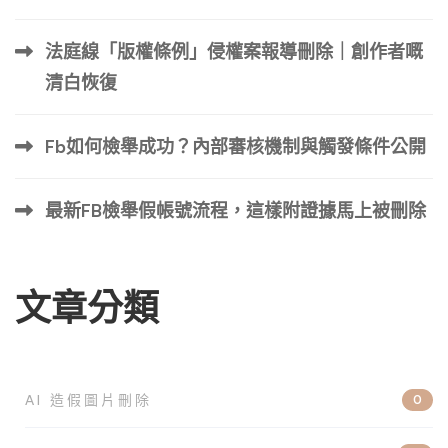
劣，已經導致你收到死亡威脅、嚴重騷擾，或者對你的職業
造成了立即且重大的經濟損失，你應該立即聯繫警方。 處
法庭線「版權條例」侵權案報導刪除｜創作者嘅
理過程中的心態管理： TikTok的審核可能需要數小時到數
天。在此期間，盡量避免反覆查看影片數據，這會加劇你的
清白恢復
焦慮。相信你已經採取了正確的步驟，將精力轉移到準備後
續行動上。 第三部分：法律途徑的深度解析——你的最終
Fb如何檢舉成功？內部審核機制與觸發條件公開
武器 當平台自救效果不彰，或誹謗行為的後果非常嚴重
時，啟動法律程序不僅是為了刪除影片，更是為了為自己討
最新FB檢舉假帳號流程，這樣附證據馬上被刪除
回 […] …
文章分類
AI 造假圖片刪除
0