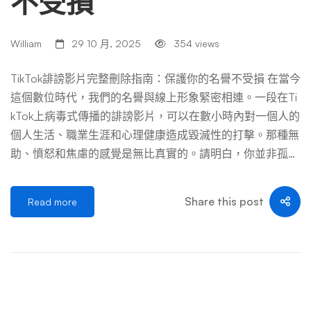
不受損
方發布、發布者至少具有過失（對公眾人物常需證明「實際
惡意」）、以及該陳述對當事人名譽造成了可證明的損害。
William
29 10 月, 2025
354 views
在準備下架請求時，這個區分是論述的基石。 第二幕：戰
前準備——證據保全、法律定位與內部評估 在向TikTok踏
TikTok誹謗影片完整刪除指南：保護你的名譽不受損 在當今
出第一步之前，縝密的準備工作決定了整個行動的成敗。這
這個數位時代，我們的名譽與線上形象緊密相連。一段在Ti
是一場需要速度與精準度的行動。 1. 全面性證據保全：這是
kTok上病毒式傳播的誹謗影片，可以在數小時內對一個人的
法律行動的黃金準則，同樣適用於平台下架請求。必須假設
個人生活、職業生涯和心理健康造成毀滅性的打擊。那種無
影片隨時可能被刪除或隱藏。保全措施包括： 2. 法律事實
助、憤怒和焦慮的感覺是無比真實的。請明白，你並非孤軍
梳理與初步分析：與法律顧問（最好是專精於媒體法或名譽
奮戰，而且你有能力採取具體、有效的行動來反擊。本指南
權的律師）緊 […] …
將作為你的全方位作戰手冊，從最緊急的刪除步驟，到長期
Share this post
Read more
的名譽修復策略，提供最深入的剖析。 第一部分：緊急應
變與初步行動——穩住陣腳，掌握先機 當你第一次發現那
支誹謗影片時，恐慌是本能反應。但在這關鍵時刻，保持冷
靜並採取有條不紊的行動至關重要。混亂的行動只會讓情況
變得更複雜。 第一步：絕對不要做的幾件事 在我們討論該
做什麼之前，先理解什麼不該做，這同樣重要。 第二步：