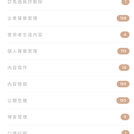
亞馬遜負評刪除
1
企業聲譽管理
128
使用者生成內容
4
個人聲譽管理
110
內容寫作
14
內容營銷
159
公關危機
120
博客管理
9
口碑行銷
1