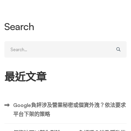
平台所代表的信任和透明度的本質。 消費者信任受到侵蝕
虛假評論的主要受害者是消費者的信任。在一個充滿選擇的
市場中，線上評論有能力改變消費者的心態。發現評論可能
Search
是偽造的可能會導致信任的嚴重削弱，不僅是受影響的企
業，而且是評論平臺本身。這種懷疑使得消費者更加謹慎，
不太可能相信任何評論，無論真實與否。對消費者信任的損
Search
害是一個根深蒂固的問題，可能需要數年時間才能修復，這
for:
顯示出虛假的 Trustpilot 評論對客戶與業務關係的有害影
響。 商業聲譽受損 企業的聲譽是其最有價值的資產之一。
最近文章
雖然企業最初可能會從誇大的正面評價中受益，但真相最終
會浮出水面，導致消費者群體的強烈反對。這項發現不僅損
害了企業的直接形象，而且還會對其聲譽產生持久影響。重
建受損的聲譽需要大量的努力、資源和時間，這證明虛假評
Google負評涉及營業秘密或個資外洩？依法要求
論的短期收益不值得承擔長期後果。 競爭劣勢 在競爭激烈
平台下架的策略
的市場中，真實性和信任是顯著的差異化因素。被發現使用
虛假評論或從虛假評論中受益的企業不僅面臨消費者的強烈
反對，還面臨潛在的法律後果。此類行為可能會使這些企業