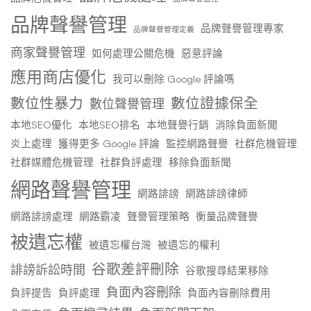
品牌聲譽管理
品牌聲譽管理專家
品牌聲譽管理定義
商家聲譽管理
如何處理公關危機
惡意評論
應用商店優化
我可以刪除 Google 評論嗎
數位性暴力
數位證據保全
數位聲譽管理
本地SEO優化
本地SEO排名
本地聲譽行銷
消除負面新聞
炎上處理
獲得更多 Google 評論
監控網路聲譽
社群危機管理
社群媒體危機管理
社群負評處理
移除負面新聞
網路聲譽管理
網路誹謗
網路誹謗律師
網路誹謗處理
網路霸凌
聲譽管理策略
衡量品牌聲譽
被遺忘權
被遺忘權台灣
被遺忘的權利
谷歌差評刪除
誹謗訴訟時間
谷歌搜尋結果移除
負面內容刪除
負評提告
負評處理
負面內容刪除費用