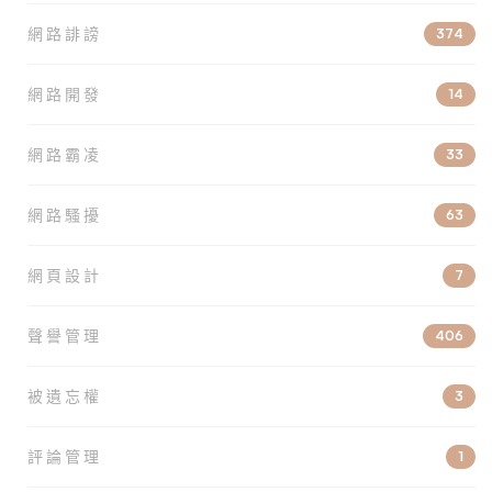
網路誹謗
374
網路開發
14
網路霸凌
33
網路騷擾
63
網頁設計
7
聲譽管理
406
被遺忘權
3
評論管理
1