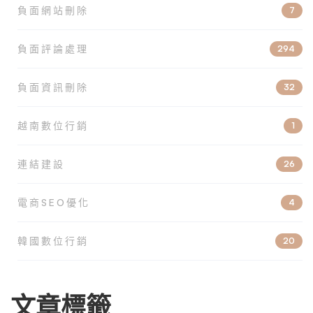
負面網站刪除
7
負面評論處理
294
負面資訊刪除
32
越南數位行銷
1
連結建設
26
電商SEO優化
4
韓國數位行銷
20
文章標籤