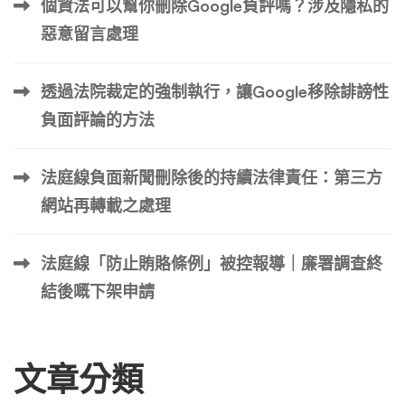
個資法可以幫你刪除Google負評嗎？涉及隱私的
處於競爭劣勢，從而輸給保持透明度和誠信的競爭對手。這
惡意留言處理
種競爭挫折可能很難克服，這凸顯了虛假 Trustpilot 評論對
業務營運影響的另一個面向。 財務影響 Trustpilot 虛假評論
透過法院裁定的強制執行，讓Google移除誹謗性
的財務影響不僅限於銷售損失或聲譽管理工作成本。如果企
業被發現操縱評論，也可能產生監管罰款和法律費用。此
負面評論的方法
外，失去獲得真實客戶回饋的機會可能會阻礙企業改進產品
或服務的能力，進而影響長期成長和獲利能力。因此，參與
法庭線負面新聞刪除後的持續法律責任：第三方
虛假評論或與之相關的財務後果可能是巨大且深遠的。 恢
網站再轉載之處理
復信 […] …
法庭線「防止賄賂條例」被控報導｜廉署調查終
結後嘅下架申請
文章分類