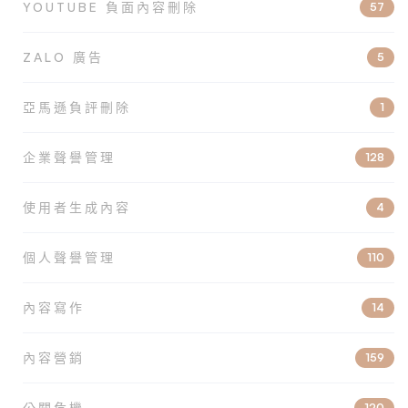
YOUTUBE 負面內容刪除
57
ZALO 廣告
5
亞馬遜負評刪除
1
企業聲譽管理
128
使用者生成內容
4
個人聲譽管理
110
內容寫作
14
內容營銷
159
公關危機
120