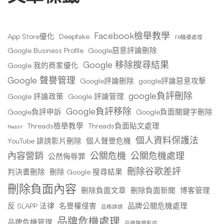
Facebook檢舉教學
App Store優化
Deepfake
FB騷擾處理
Google Business Profile
Google惡意評論刪除
Google 移除搜尋結果
Google 我的商家優化
Google 聲譽管理
Google評論刪除
google評論惡意攻擊
google負評刪除
Google 評論政策
Google 評論管理
Google負評移除
Google負評申訴
Google負面關鍵字刪除
Threads檢舉教學
Threads負面貼文處理
Reddit
個人資料保護法
YouTube 誹謗影片刪除
個人聲譽危機
內容營銷
公關危機
公關危機處理
公然侮辱罪
刪除谷歌差評
判決書刪除
刪除 Google 搜尋結果
刪除負面內容
刪除負面文章
刪除負面新聞
博客管理
反 SLAPP 法律
名譽權侵害
品牌公關危機處理
品格誹謗
品牌危機處理
品牌危機管理
品牌聲譽監控