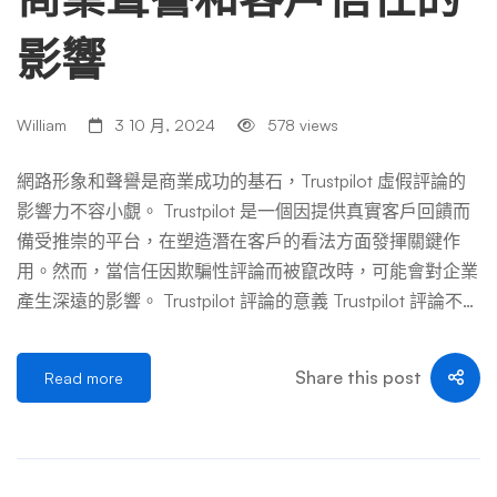
影響
William
3 10 月, 2024
578 views
網路形象和聲譽是商業成功的基石，Trustpilot 虛假評論的
影響力不容小覷。 Trustpilot 是一個因提供真實客戶回饋而
備受推崇的平台，在塑造潛在客戶的看法方面發揮關鍵作
用。然而，當信任因欺騙性評論而被竄改時，可能會對企業
產生深遠的影響。 Trustpilot 評論的意義 Trustpilot 評論不僅
僅是評論；它們反映了企業的信譽和服務品質。正面評價可
以顯著提升公司形象，吸引更多客戶並培養忠誠度。相反，
Share this post
Read more
負面回饋會阻止潛在買家，影響銷售和成長。這把雙面刃強
調了真實回饋的重要性，其中 Trustpilot 評論的真實性變得
至關重要。如果這些評論是真的，那麼它們就是寶貴的資
產；然而，當Trustpilot 評論是虛假的時，它們就扭曲了該