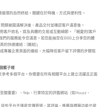
務循環的自然終結。關鍵在於時機、方式與便利性。
，問題被圓滿解決後、產品交付並確認客戶滿意後。
用客戶姓名，提及具體的交易或互動細節。「親愛的[客戶
望我們的服務能令您滿意。若您能抽空在BBB上分享您的體
頁的快速連結：[連結]」
生成專屬企業頁面的連結，大幅降低客戶留下評價的步驟阻
個籃子裡
叉參考多個平台。你需要在所有相關平台上建立活躍且正面
本地商家至關重要）、Yelp、行業特定的評鑑網站（如Houzz、
LinkedIn。這些平台不僅是宣傳管道，其評論、推薦與標籤功能也是