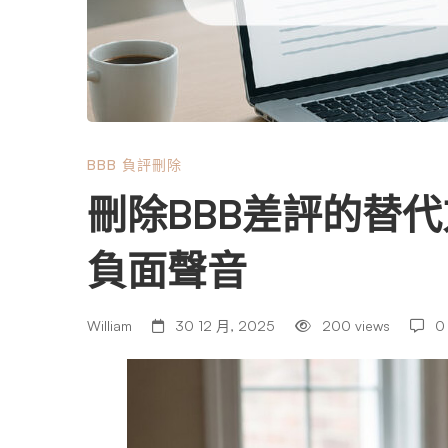
評
的
替
BBB 負評刪除
刪除BBB差評的替
代
負面聲音
方
William
30 12 月, 2025
200 views
0
案：
用