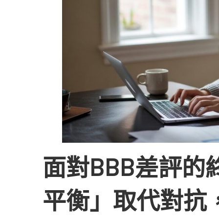
正
面
評
價
淹
面對BBB差評的
沒
平衡」取代對抗