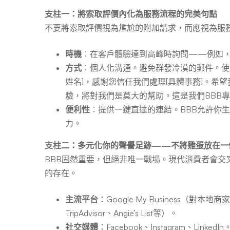
支柱一：將索取評價內化為服務流程的完美句點
不要將索取評價視為尷尬的附加請求，而應視為服
時機
：在客戶體驗達到高峰時詢問——例如
方式
：個人化溝通。避免群發冷漠的郵件。使
姓名]，感謝您信任我們處理[具體事務]。希
驗，將對我們是莫大的幫助。這是我們BBB專
便利性
：提供一鍵直達的連結。BBB允許你
力。
支柱二：多元化你的聲譽足跡——不將雞蛋放在一
BBB固然重要，但絕非唯一戰場。現代消費者會交
的存在。
主流平台
：Google My Business（對
TripAdvisor、Angie’s List等）。
社交媒體
：Facebook、Instagram、