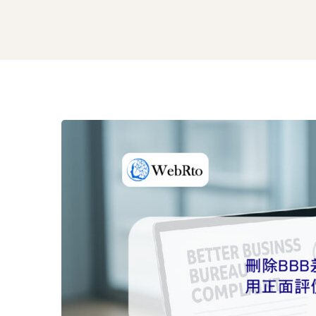
刪
除
BBB
差