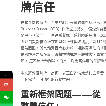
負
牌信任
面
在當今數位時代，企業的線上聲譽猶如空氣與水，是生
Business Bureau, BBB）作為歷史悠久
聲
是中小企業而言，往往感覺像一道刺眼的疤痕，或
BBB的設計核心正在於其公正性與透明度，除非評
音
極為困難。與其耗費巨大心力於一場勝算渺茫的「
遠的解決之道在於：
系統性地構建一股強大、真實
知。
這不是掩蓋問題，而是一場更高維度的品牌聲
本文將深度解析，為何「以正面評價淹沒負面聲音
←
一套完整、可執行的行動框架。
重新框架問題——從