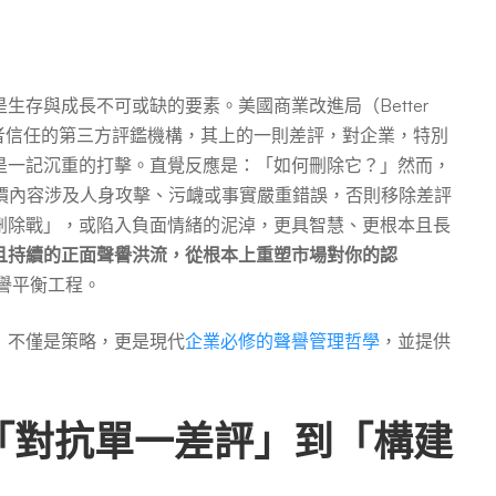
存與成長不可或缺的要素。美國商業改進局（Better
、備受消費者信任的第三方評鑑機構，其上的一則差評，對企業，特別
是一記沉重的打擊。直覺反應是：「如何刪除它？」然而，
價內容涉及人身攻擊、污衊或事實嚴重錯誤，否則移除差評
刪除戰」，或陷入負面情緒的泥淖，更具智慧、更根本且長
且持續的正面聲譽洪流，從根本上重塑市場對你的認
譽平衡工程。
」不僅是策略，更是現代
企業必修的聲譽管理哲學
，並提供
「對抗單一差評」到「構建