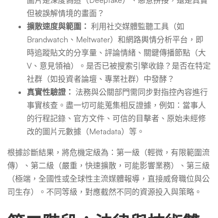
圖片是深度偽造（Deepfake）、惡意拼接，還是真實
但被誤解情境的畫面？
擴散速度與範圍：
利用社交媒體監聽工具（如
Brandwatch、Meltwater）和網路輿情分析平台，即
時追蹤貼文的分享量、評論情緒、關鍵傳播節點（大
V、意見領袖）。是否已被搜索引擎收錄？是否在特定
社群（如投資者論壇、專業社群）中發酵？
真實性驗證：
法務與公關部門需同步對指控內容進行
事實核查。盡一切可能蒐集相反證據，例如：當事人
的行程記錄、官方文件、可信的目擊者、原始未經修
改的圖片元數據（Metadata）等。
根據診斷結果，將危機定級為：第一級（輕微，有限範圍流
傳）、第二級（嚴重，快速擴散，可能影響業務）、第三級
（極端，全國性或全球性主流媒體報導，直接威脅職位與公
司生存）。不同等級，對應截然不同的資源投入與策略。