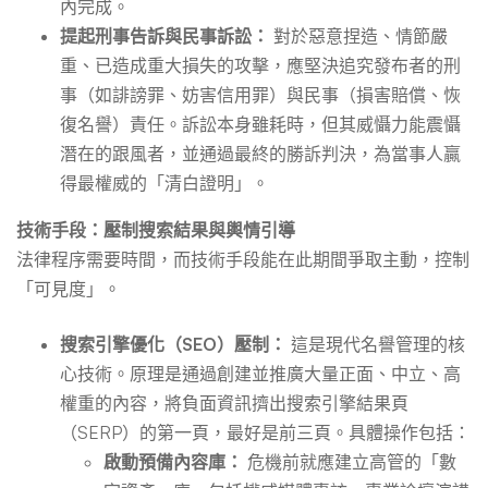
內完成。
提起刑事告訴與民事訴訟：
對於惡意捏造、情節嚴
重、已造成重大損失的攻擊，應堅決追究發布者的刑
事（如誹謗罪、妨害信用罪）與民事（損害賠償、恢
復名譽）責任。訴訟本身雖耗時，但其威懾力能震懾
潛在的跟風者，並通過最終的勝訴判決，為當事人贏
得最權威的「清白證明」。
技術手段：壓制搜索結果與輿情引導
法律程序需要時間，而技術手段能在此期間爭取主動，控制
「可見度」。
搜索引擎優化（SEO）壓制：
這是現代名譽管理的核
心技術。原理是通過創建並推廣大量正面、中立、高
權重的內容，將負面資訊擠出搜索引擎結果頁
（SERP）的第一頁，最好是前三頁。具體操作包括：
啟動預備內容庫：
危機前就應建立高管的「數