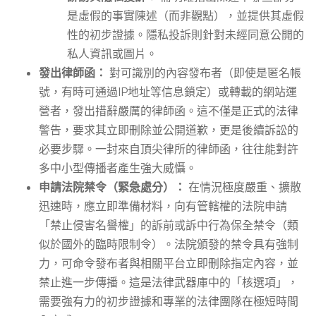
是虛假的事實陳述（而非觀點），並提供其虛假
性的初步證據。隱私投訴則針對未經同意公開的
私人資訊或圖片。
發出律師函：
對可識別的內容發布者（即使是匿名帳
號，有時可通過IP地址等信息鎖定）或轉載的網站運
營者，發出措辭嚴厲的律師函。這不僅是正式的法律
警告，要求其立即刪除並公開道歉，更是後續訴訟的
必要步驟。一封來自頂尖律所的律師函，往往能對許
多中小型傳播者產生強大威懾。
申請法院禁令（緊急處分）：
在情況極度嚴重、擴散
迅速時，應立即準備材料，向有管轄權的法院申請
「禁止侵害名譽權」的訴前或訴中行為保全禁令（類
似於國外的臨時限制令）。法院頒發的禁令具有強制
力，可命令發布者與相關平台立即刪除指定內容，並
禁止進一步傳播。這是法律武器庫中的「核選項」，
需要強有力的初步證據和專業的法律團隊在極短時間