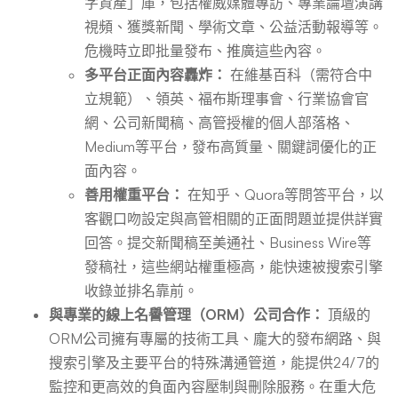
字資產」庫，包括權威媒體專訪、專業論壇演講
視頻、獲獎新聞、學術文章、公益活動報導等。
危機時立即批量發布、推廣這些內容。
多平台正面內容轟炸：
在維基百科（需符合中
立規範）、領英、福布斯理事會、行業協會官
網、公司新聞稿、高管授權的個人部落格、
Medium等平台，發布高質量、關鍵詞優化的正
面內容。
善用權重平台：
在知乎、Quora等問答平台，以
客觀口吻設定與高管相關的正面問題並提供詳實
回答。提交新聞稿至美通社、Business Wire等
發稿社，這些網站權重極高，能快速被搜索引擎
收錄並排名靠前。
與專業的線上名譽管理（ORM）公司合作：
頂級的
ORM公司擁有專屬的技術工具、龐大的發布網路、與
搜索引擎及主要平台的特殊溝通管道，能提供24/7的
監控和更高效的負面內容壓制與刪除服務。在重大危