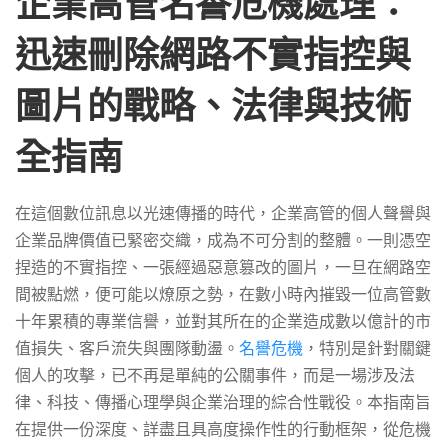
企業高管名譽危機處理：
速
迅速刪除網路不實指控與
刪
圖片的戰略、法律與技術
除
全指南
網
在這個數位訊息以光速傳播的時代，企業高管的個人聲譽與
企業品牌價值已緊密交織，成為不可分割的整體。一則憑空
捏造的不實指控、一張經過惡意篡改的圖片，一旦在網路空
路
間被點燃，便可能以燎原之勢，在數小時內摧毀一位高管數
十年累積的專業信譽，並對其所在的企業造成數以億計的市
不
值損失、客戶流失與團隊動盪。
名譽危機
，特別是針對關鍵
個人的攻擊，已不再是單純的公關事件，而是一場涉及法
律、科技、傳播心理學與企業治理的綜合性戰役。本指南旨
實
在提供一份深度、詳盡且具高度操作性的行動框架，從危機