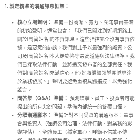
1. 製定精準的溝通訊息框架：
核心立場聲明：
準備一份簡潔、有力、充滿事實基礎
的初始聲明。通常包含：「我們已關注到近期網路上
關於[高管姓名]的不實訊息。這些指控完全沒有事實依
據，是惡意的誹謗。我們對此予以最強烈的譴責。公
司及[高管姓名]本人始終恪守最高道德與法律標準。我
們已採取法律行動，並將追究發布者的全部責任。我
們對[高管姓名]充滿信心，他/她將繼續領導團隊專注
於業務發展。」聲明要避免重複具體指控，以免強化
謠言。
問答集（Q&A）準備：
預測媒體、員工、投資者可能
提出的所有尖銳問題，準備內部統一的答覆口徑。
分眾溝通腳本：
準備針對不同受眾的溝通版本：董事
會與投資人（強調公司治理、法律行動、對業務的影
響評估）、全體員工（穩定軍心、呼籲不信謠不傳