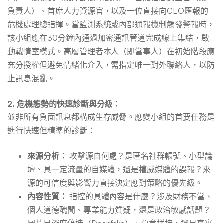
負責人）、首席人力資源官，以及一位直接向CEO匯報的
危機處理總指揮。當監測系統或內部通報機制觸發警報時，
該小組應在30分鐘內通過加密通訊管道完成線上集結，啟
動戰情室模式。高層管理者本人（即當事人）在初始階段應
充分授權但避免情緒化介入，需指定唯一對外聯絡人，以防
止訊息混亂。
2. 危機態勢的快速診斷與分級：
並非所有負面訊息都構成生存威脅。應變小組的首要任務是
進行快速但精準的診斷：
來源分析：
攻擊源自何處？是匿名社群帳號、小型論
壇、具一定流量的自媒體，還是權威媒體的誤報？來
源的可信度與影響力直接決定應對策略的優先級。
內容性質：
指控的具體內容是什麼？涉及財務不當、
個人道德醜聞、專業能力質疑，還是政治敏感話題？