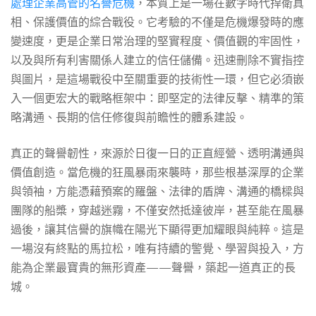
處理企業高管的名譽危機
，本質上是一場在數字時代捍衛真
相、保護價值的綜合戰役。它考驗的不僅是危機爆發時的應
變速度，更是企業日常治理的堅實程度、價值觀的牢固性，
以及與所有利害關係人建立的信任儲備。迅速刪除不實指控
與圖片，是這場戰役中至關重要的技術性一環，但它必須嵌
入一個更宏大的戰略框架中：即堅定的法律反擊、精準的策
略溝通、長期的信任修復與前瞻性的體系建設。
真正的聲譽韌性，來源於日復一日的正直經營、透明溝通與
價值創造。當危機的狂風暴雨來襲時，那些根基深厚的企業
與領袖，方能憑藉預案的羅盤、法律的盾牌、溝通的橋樑與
團隊的船槳，穿越迷霧，不僅安然抵達彼岸，甚至能在風暴
過後，讓其信譽的旗幟在陽光下顯得更加耀眼與純粹。這是
一場沒有終點的馬拉松，唯有持續的警覺、學習與投入，方
能為企業最寶貴的無形資產——聲譽，築起一道真正的長
城。