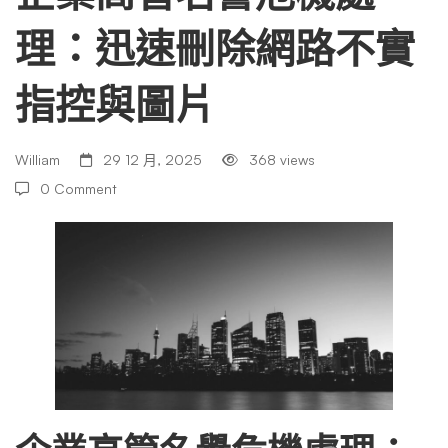
理：迅速刪除網路不實
譽
指控與圖片
危
William
29 12 月, 2025
368 views
機
0 Comment
處
理：
迅