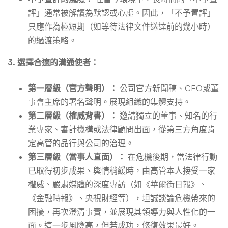
評」通常被解讀為默認或心虛。因此，「不予置評」
只應作為極短期（如等待法律文件送達前的幾小時）
的過渡策略。
3. 選擇合適的溝通使者：
第一層級（官方聲明）：
公司官方新聞稿、CEO或董
事會主席的署名聲明。展現組織的集體支持。
第二層級（權威背書）：
邀請獨立的董事、知名的行
業專家、審計機構或法律顧問出面，從第三方角度肯
定高管的品行與公司的治理。
第三層級（當事人直面）：
在危機後期，當法律行動
已取得初步成果、輿情稍緩時，由高管本人接受一家
權威、嚴肅媒體的深度專訪（如《華爾街日報》、
《金融時報》、央視財經等），坦誠談論危機帶來的
困擾，再次澄清事實，並展現其領導力與人性化的一
面。這一步風險高，但若成功，修復效果最好。