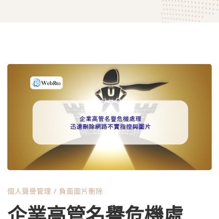
企
業
高
管
個人聲譽管理
/
負面圖片刪除
名
企業高管名譽危機處