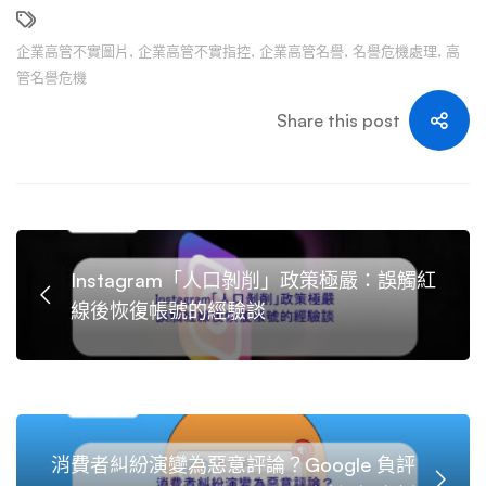
企業高管不實圖片
,
企業高管不實指控
,
企業高管名譽
,
名譽危機處理
,
高
管名譽危機
Share this post
Instagram「人口剝削」政策極嚴：誤觸紅
線後恢復帳號的經驗談
消費者糾紛演變為惡意評論？Google 負評