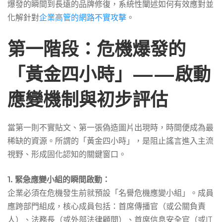
爆發的瞬間到長遠的品牌修復，系統性闡述如何有效應對並
指
化解針對
企業高管的網路不實攻擊
。
第一階段：危機爆發的
控
「黃金四小時」——啟動
與
應變機制與初步評估
圖
當第一則不實貼文、第一張偽造圖片出現時，時間便成為最
稀缺的資源。所謂的「黃金四小時」，是阻止謠言進入主流
片
視野、形成固化認知的關鍵窗口。
1. 緊急應變小組的瞬間啟動：
企業必須在危機發生前就預設「名譽危機應變小組」。成員
應跨部門組成，核心成員包括：首席傳播官（或公關負責
人）、法務長（或外部法律顧問）、首席信息安全官（或IT