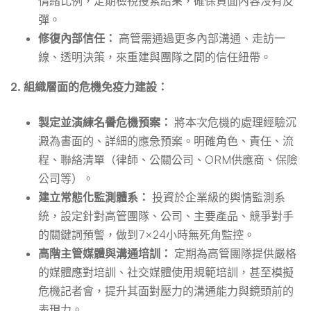
情緒比例，定期檢視搜索結果，確保負面內容沒有反
彈。
修復內部信任：
高管需通過更多內部溝通、走訪一
線、透明決策，來重建與團隊之間的信任紐帶。
2. 組織層面的危機免疫力建設：
製定並演練名譽危機預案：
將本次危機的處理經驗沉
澱為書面的、詳細的應急預案。明確角色、責任、流
程、聯絡清單（律師、公關公司、ORM供應商、保險
公司等）。
建立常態化監測體系：
投資於企業級的輿情監測系
統，設定針對高管團隊、公司、主要產品、競爭對手
的關鍵詞預警，做到7×24小時無死角監控。
高階主管媒體與溝通培訓：
定期為高管團隊提供嚴格
的媒體應對培訓、社交媒體使用規範培訓，甚至模擬
危機記者會，提升其面對壓力的溝通能力與鏡頭前的
表現力。