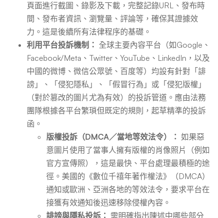
頁面進行截圖、錄影及下載，完整記錄URL、發布時
間、發布者資訊、瀏覽量、評論等，確保其證據效
力。這是後續所有法律程序的基礎。
利用平台投訴機制：
全球主要內容平台（如Google、
Facebook/Meta、Twitter、YouTube、LinkedIn，以及
中國的微博、微信公眾號、百度等）均設有針對「誹
謗」、「侵犯隱私」、「假冒行為」或「侵犯版權」
（對於篡改的圖片尤為有效）的投訴管道。應由法務
團隊根據各平台繁瑣但既定的規則，起草精準的投訴
函。
版權投訴（DMCA／當地等效法令）：
如果惡
意圖片使用了當事人擁有版權的肖像照片（例如
官方宣傳照），這是最快、平台處理最積極的途
徑。美國的《數位千禧年著作權法》（DMCA）
通知或歐洲、亞洲各地的等效法令，要求平台在
接獲有效通知後迅速移除侵權內容。
誹謗與隱私投訴：
需明確指出陳述中哪些部分