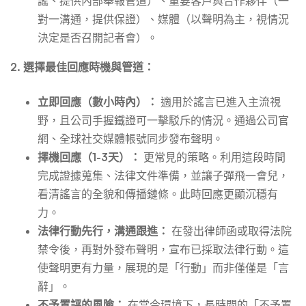
謠、提供內部舉報管道）、重要客戶與合作夥伴（一
對一溝通，提供保證）、媒體（以聲明為主，視情況
決定是否召開記者會）。
2. 選擇最佳回應時機與管道：
立即回應（數小時內）：
適用於謠言已進入主流視
野，且公司手握鐵證可一擊駁斥的情況。通過公司官
網、全球社交媒體帳號同步發布聲明。
擇機回應（1-3天）：
更常見的策略。利用這段時間
完成證據蒐集、法律文件準備，並讓子彈飛一會兒，
看清謠言的全貌和傳播鏈條。此時回應更顯沉穩有
力。
法律行動先行，溝通跟進：
在發出律師函或取得法院
禁令後，再對外發布聲明，宣布已採取法律行動。這
使聲明更有力量，展現的是「行動」而非僅僅是「言
辭」。
不予置評的風險：
在當今環境下，長時間的「不予置